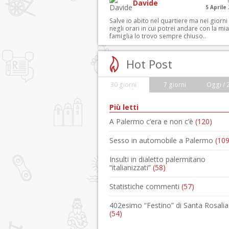
Davide
5 Aprile
Salve io abito nel quartiere ma nei giorni
negli orari in cui potrei andare con la mia
famiglia lo trovo sempre chiuso..
Hot Post
30 giorni
7 giorni
Oggi / 
Più letti
A Palermo c’era e non c’è
(120)
Sesso in automobile a Palermo
(109
Insulti in dialetto palermitano
“italianizzati”
(58)
Statistiche commenti
(57)
402esimo “Festino” di Santa Rosalia
(54)