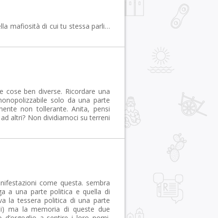
la mafiosità di cui tu stessa parli…
ue cose ben diverse. Ricordare una
monopolizzabile solo da una parte
mente non tollerante. Anita, pensi
ad altri? Non dividiamoci su terreni
anifestazioni come questa. sembra
a una parte politica e quella di
va la tessera politica di una parte
etemi) ma la memoria di queste due
o d’orgoglio a sentire i loro nomi.