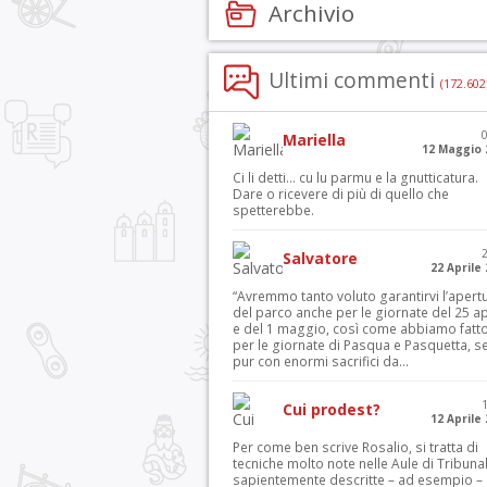
Archivio
Ultimi commenti
(172.602
Mariella
12 Maggio 
Ci li detti… cu lu parmu e la gnutticatura.
Dare o ricevere di più di quello che
spetterebbe.
Salvatore
22 Aprile
“Avremmo tanto voluto garantirvi l’apert
del parco anche per le giornate del 25 ap
e del 1 maggio, così come abbiamo fatt
per le giornate di Pasqua e Pasquetta, s
pur con enormi sacrifici da...
Cui prodest?
12 Aprile
Per come ben scrive Rosalio, si tratta di
tecniche molto note nelle Aule di Tribuna
sapientemente descritte – ad esempio – 