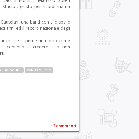
e. Alcuni nomi??? Maurizio Solieri
li Stadio), giusto per ricordarne un
 Cautelari, una band con alle spalle
ci anni ed il record nazionale degli
 anche se si perde un uomo come
ente continua a credere e a non
NI.
o Borsellino
#via D'Amelio
r
pp
gram
ail
Condividi
12 commenti