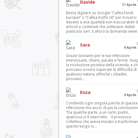
Davide
11 Aprile
Basta digitare su Google “Callea fondi
europei” o “Callea truffa UE” per trovarsi
davanti a una quantità non trascurabile d
articoli e contenuti che sollevano dubbi
piuttosto seri. E allora la domanda viene.
Sara
9 Aprile
Grazie Giovanni per le tue riflessioni
interessanti, chiare, pacate e ferme. Aus
la risoluzione positiva della vicenda, e c
possano essere superate le difficoltà di
qualsiasi natura, affinché i cittadini
possano...
Enza
9 Aprile
Condivido ogni singola parola di questa
riflessione ma ancor di più la conclusion
“Da qualche parte, a un certo punto,
qualcosa si è interrotto. Il processo
collettivo che aveva iniziato a trasformar
questo luogo si...