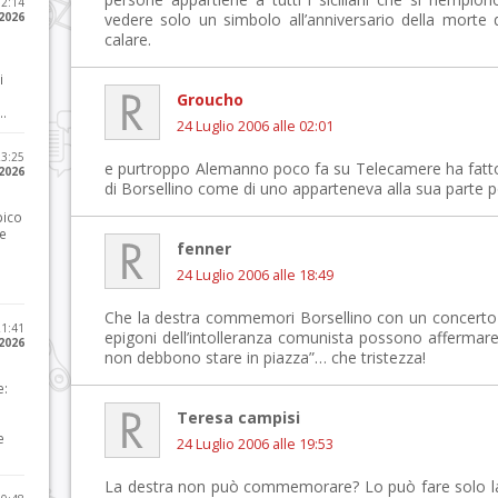
12:14
 2026
vedere solo un simbolo all’anniversario della morte d
calare.
i
Groucho
..
24 Luglio 2006 alle 02:01
23:25
e purtroppo Alemanno poco fa su Telecamere ha fat
 2026
di Borsellino come di uno apparteneva alla sua parte po
pico
he
fenner
24 Luglio 2006 alle 18:49
Che la destra commemori Borsellino con un concerto è 
21:41
epigoni dell’intolleranza comunista possono affermare
 2026
non debbono stare in piazza”… che tristezza!
e:
Teresa campisi
e
24 Luglio 2006 alle 19:53
La destra non può commemorare? Lo può fare solo la si