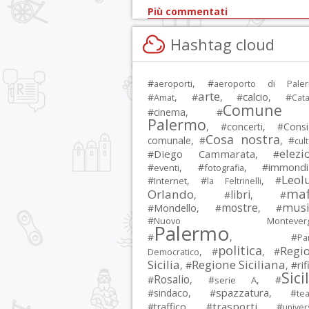
Più commentati
Hashtag cloud
#
, #
aeroporti
aeroporto di Pale
arte
calcio
#
, #
, #
, #
Amat
Cata
Comune 
#
cinema
, #
Palermo
, #
concerti
, #
Consi
Cosa nostra
comunale
, #
, #
cul
elezi
Diego Cammarata
#
, #
immondi
#
, #
, #
eventi
fotografia
Leol
#
, #
, #
Internet
la Feltrinelli
maf
Orlando
libri
, #
, #
musi
mostre
#
Mondello
, #
, #
#
Nuovo Montevergi
Palermo
#
, #
Par
politica
Regi
, #
, #
Democratico
Sicilia
Regione Siciliana
rif
, #
, #
Sici
Rosalio
#
, #
, #
serie A
spazzatura
#
sindaco
, #
, #
tea
trasporti
#
traffico
, #
, #
univer