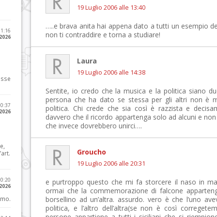
19 Luglio 2006 alle 13:40
…..e brava anita hai appena dato a tutti un esempio del
11:16
non ti contraddire e torna a studiare!
 2026
Laura
19 Luglio 2006 alle 14:38
osse
Sentite, io credo che la musica e la politica siano d
persona che ha dato se stessa per gli altri non è 
10:37
politica. Chi crede che sia così è razzista e decisa
 2026
davvero che il ricordo appartenga solo ad alcuni e non 
che invece dovrebbero unirci….
e,
Groucho
art.
19 Luglio 2006 alle 20:31
20:20
e purtroppo questo che mi fa storcere il naso in m
 2026
ormai che la commemorazione di falcone appartenga 
imo.
borsellino ad un’altra. assurdo. vero è che l’uno ave
politica, e l’altro dell’altra(se non è così correg
persone appartiene a tutti i siciliani che si riempion