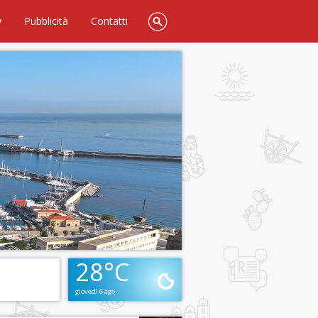
y
Pubblicità
Contatti
28°C
giovedì 6 ago