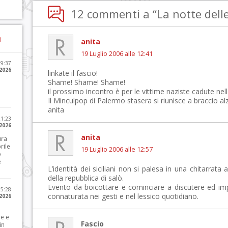
12 commenti a “La notte delle
)
anita
19 Luglio 2006 alle 12:41
09:37
2026
linkate il fascio!
Shame! Shame! Shame!
il prossimo incontro è per le vittime naziste cadute nel
Il Minculpop di Palermo stasera si riunisce a braccio al
anita
21:23
 2026
anita
ura
rile
19 Luglio 2006 alle 12:57
o
e
L’identità dei siciliani non si palesa in una chitarrata
della repubblica di salò.
Evento da boicottare e cominciare a discutere ed im
15:28
connaturata nei gesti e nel lessico quotidiano.
 2026
le e
Fascio
in