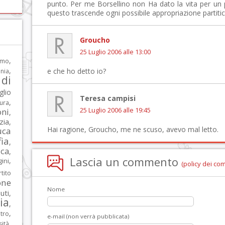
punto. Per me Borsellino non Ha dato la vita per un p
questo trascende ogni possibile appropriazione partitic
Groucho
25 Luglio 2006 alle 13:00
,
rmo
,
e che ho detto io?
nia
di
glio
Teresa campisi
,
tura
oni
25 Luglio 2006 alle 19:45
,
zia
,
Hai ragione, Groucho, me ne scuso, avevo mal letto.
uca
ia
,
ca
,
Lascia un commento
,
ni
(policy dei co
tito
one
Nome
iuti
,
lia
,
,
tro
e-mail (non verrà pubblicata)
,
sità