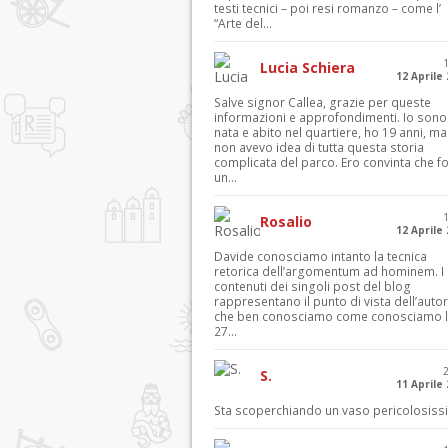
testi tecnici – poi resi romanzo – come l’
“Arte del...
Lucia Schiera
12 Aprile
Salve signor Callea, grazie per queste
informazioni e approfondimenti. Io sono
nata e abito nel quartiere, ho 19 anni, ma
non avevo idea di tutta questa storia
complicata del parco. Ero convinta che f
un...
Rosalio
12 Aprile
Davide conosciamo intanto la tecnica
retorica dell’argomentum ad hominem. I
contenuti dei singoli post del blog
rappresentano il punto di vista dell’autor
che ben conosciamo come conosciamo l’
27...
S.
11 Aprile
Sta scoperchiando un vaso pericolosiss