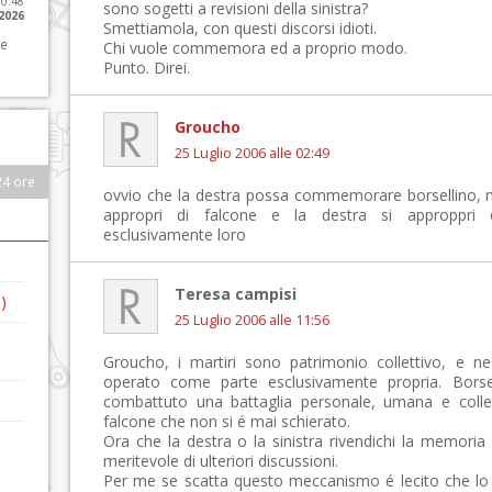
10:48
sono sogetti a revisioni della sinistra?
 2026
Smettiamola, con questi discorsi idioti.
 e
Chi vuole commemora ed a proprio modo.
Punto. Direi.
Groucho
25 Luglio 2006 alle 02:49
24 ore
ovvio che la destra possa commemorare borsellino, m
appropri di falcone e la destra si approppri 
esclusivamente loro
Teresa campisi
)
25 Luglio 2006 alle 11:56
Groucho, i martiri sono patrimonio collettivo, e ne
operato come parte esclusivamente propria. Borse
combattuto una battaglia personale, umana e collet
falcone che non si é mai schierato.
Ora che la destra o la sinistra rivendichi la memoria
meritevole di ulteriori discussioni.
Per me se scatta questo meccanismo é lecito che lo s