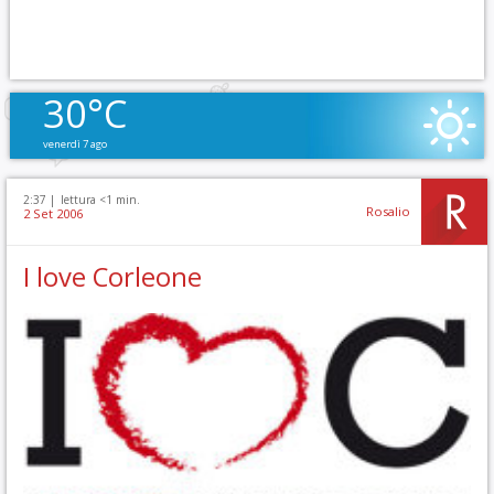
30°C
venerdì 7 ago
2:37 |
lettura <1 min.
Rosalio
2 Set 2006
I love Corleone