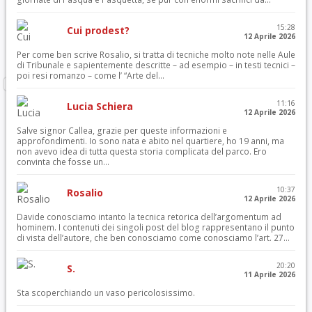
15:28
Cui prodest?
12 Aprile 2026
Per come ben scrive Rosalio, si tratta di tecniche molto note nelle Aule
di Tribunale e sapientemente descritte – ad esempio – in testi tecnici –
poi resi romanzo – come l’ “Arte del...
11:16
Lucia Schiera
12 Aprile 2026
Salve signor Callea, grazie per queste informazioni e
approfondimenti. Io sono nata e abito nel quartiere, ho 19 anni, ma
non avevo idea di tutta questa storia complicata del parco. Ero
convinta che fosse un...
10:37
Rosalio
12 Aprile 2026
Davide conosciamo intanto la tecnica retorica dell’argomentum ad
hominem. I contenuti dei singoli post del blog rappresentano il punto
di vista dell’autore, che ben conosciamo come conosciamo l’art. 27...
20:20
S.
11 Aprile 2026
Sta scoperchiando un vaso pericolosissimo.