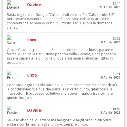
12:14
Davide
11 Aprile 2026
Basta digitare su Google “Callea fondi europei” o “Callea truffa UE”
per trovarsi davanti a una quantità non trascurabile di articoli e
contenuti che sollevano dubbi piuttosto seri. E allora la domanda
viene...
23:25
Sara
9 Aprile 2026
Grazie Giovanni per le tue riflessioni interessanti, chiare, pacate e
ferme. Auspico la risoluzione positiva della vicenda, e che possano
essere superate le difficoltà di qualsiasi natura, affinché i cittadini
possano...
21:41
Enza
9 Aprile 2026
Condivido ogni singola parola di questa riflessione ma ancor di più
la conclusione: “Da qualche parte, a un certo punto, qualcosa si è
interrotto. Il processo collettivo che aveva iniziato a trasformare
questo luogo si...
10:48
Davide
5 Aprile 2026
Salve io abito nel quartiere ma nei giorni e negli orari in cui potrei
andare con la mia famiglia lo trovo sempre chiuso..