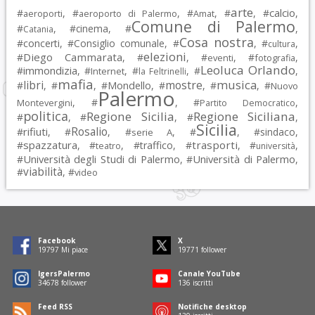
arte
calcio
#
, #
, #
, #
, #
,
aeroporti
aeroporto di Palermo
Amat
Comune di Palermo
#
, #
cinema
, #
,
Catania
Cosa nostra
#
concerti
, #
Consiglio comunale
, #
, #
,
cultura
elezioni
Diego Cammarata
#
, #
, #
, #
,
eventi
fotografia
Leoluca Orlando
immondizia
#
, #
, #
, #
,
Internet
la Feltrinelli
mafia
musica
libri
mostre
#
, #
, #
Mondello
, #
, #
, #
Nuovo
Palermo
, #
, #
,
Montevergini
Partito Democratico
politica
Regione Sicilia
Regione Siciliana
#
, #
, #
,
Sicilia
Rosalio
rifiuti
#
, #
, #
, #
, #
sindaco
,
serie A
spazzatura
trasporti
#
, #
, #
traffico
, #
, #
,
teatro
università
Università degli Studi di Palermo
Università di Palermo
#
, #
,
viabilità
#
, #
video
Facebook
X
19797
Mi piace
19771
follower
IgersPalermo
Canale YouTube
34678
follower
136
iscritti
Feed RSS
Notifiche desktop