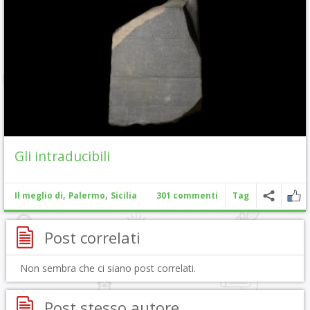
Gli intraducibili
,
,
Il meglio di
Palermo
Sicilia
301 commenti
Tag
Post correlati
Non sembra che ci siano post correlati.
Post stesso autore