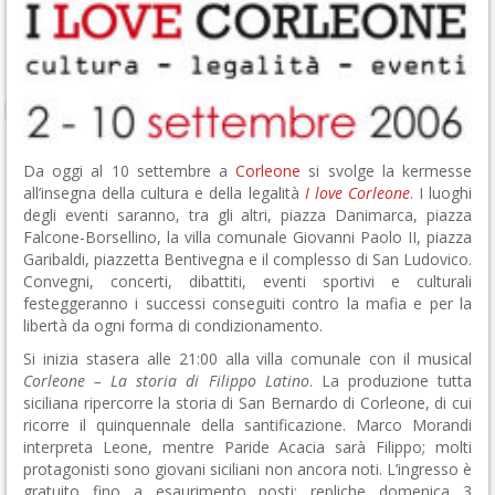
Da oggi al 10 settembre a
Corleone
si svolge la kermesse
all’insegna della cultura e della legalità
I love Corleone
. I luoghi
degli eventi saranno, tra gli altri, piazza Danimarca, piazza
Falcone-Borsellino, la villa comunale Giovanni Paolo II, piazza
Garibaldi, piazzetta Bentivegna e il complesso di San Ludovico.
Convegni, concerti, dibattiti, eventi sportivi e culturali
festeggeranno i successi conseguiti contro la mafia e per la
libertà da ogni forma di condizionamento.
Si inizia stasera alle 21:00 alla villa comunale con il musical
Corleone – La storia di Filippo Latino
. La produzione tutta
siciliana ripercorre la storia di San Bernardo di Corleone, di cui
ricorre il quinquennale della santificazione. Marco Morandi
interpreta Leone, mentre Paride Acacia sarà Filippo; molti
protagonisti sono giovani siciliani non ancora noti. L’ingresso è
gratuito fino a esaurimento posti; repliche domenica 3