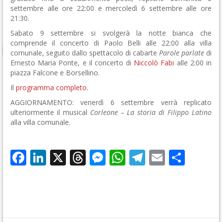
settembre alle ore 22:00 e mercoledì 6 settembre alle ore
21:30.
Sabato 9 settembre si svolgerà la notte bianca che
comprende il concerto di Paolo Belli alle 22:00 alla villa
comunale, seguito dallo spettacolo di cabarte
Parole parlate
di
Ernesto Maria Ponte, e il concerto di
Niccolò Fabi
alle 2:00 in
piazza Falcone e Borsellino.
Il
programma completo
.
AGGIORNAMENTO: venerdì 6 settembre verrà replicato
ulteriormente il musical
Corleone – La storia di Filippo Latino
alla villa comunale.
Facebook
LinkedIn
X
Threads
Messenger
WhatsApp
Telegram
Email
Cond