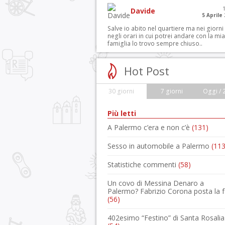
Davide
5 Aprile
Salve io abito nel quartiere ma nei giorni
negli orari in cui potrei andare con la mia
famiglia lo trovo sempre chiuso..
Hot Post
30 giorni
7 giorni
Oggi / 
Più letti
A Palermo c’era e non c’è
(131)
Sesso in automobile a Palermo
(113
Statistiche commenti
(58)
Un covo di Messina Denaro a
Palermo? Fabrizio Corona posta la 
(56)
402esimo “Festino” di Santa Rosalia