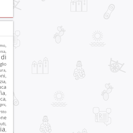
,
rmo
,
nia
di
glio
,
tura
oni
,
zia
,
uca
ia
,
ca
,
,
ni
tito
one
iuti
,
lia
,