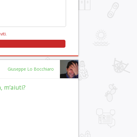
viti
.
Giuseppe Lo Bocchiaro
, m’aiuti?