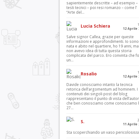
sapientemente descritte – ad esempio – 
testi tecnici – poi resi romanzo – come l’
“Arte del...
Lucia Schiera
12 Aprile
Salve signor Callea, grazie per queste
informazioni e approfondimenti. Io sono
nata e abito nel quartiere, ho 19 anni, ma
non avevo idea di tutta questa storia
complicata del parco. Ero convinta che f
un...
Rosalio
12 Aprile
Davide conosciamo intanto la tecnica
retorica dell’argomentum ad hominem. I
contenuti dei singoli post del blog
rappresentano il punto di vista dell’autor
che ben conosciamo come conosciamo l’
27...
S.
11 Aprile
Sta scoperchiando un vaso pericolosiss