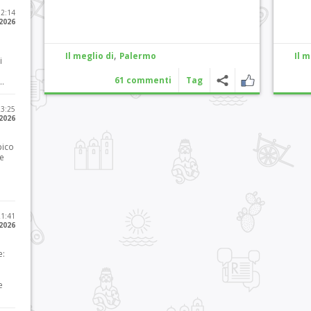
12:14
 2026
,
Il meglio di
Palermo
Il m
i
61 commenti
Tag
..
23:25
 2026
pico
he
21:41
 2026
e:
e