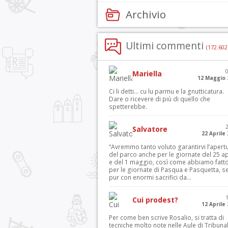
Archivio
Ultimi commenti
(172.602
Mariella
12 Maggio 
Ci li detti… cu lu parmu e la gnutticatura.
Dare o ricevere di più di quello che
spetterebbe.
Salvatore
22 Aprile
“Avremmo tanto voluto garantirvi l’apert
del parco anche per le giornate del 25 ap
e del 1 maggio, così come abbiamo fatt
per le giornate di Pasqua e Pasquetta, s
pur con enormi sacrifici da...
Cui prodest?
12 Aprile
Per come ben scrive Rosalio, si tratta di
tecniche molto note nelle Aule di Tribuna