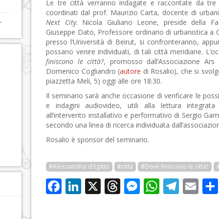
Le tre città verranno indagate e raccontate da tre 
coordinati dal prof. Maurizio Carta, docente di urban
-
Next City
. Nicola Giuliano Leone, preside della Fa
Giuseppe Dato, Professore ordinario di urbanistica a
presso l’Università di Beirut, si confronteranno, appu
possano venire individuati, di tali città meridiane. L
finiscono le città?
, promosso dall’Associazione Ars 
Domenico Cogliandro (
autore
di Rosalio), che si svol
piazzetta Meli, 5) oggi alle ore 18:30.
Il seminario sarà anche occasione di verificare le possi
e indagini audiovideo, utili alla lettura integrata
all’intervento installativo e performativo di Sergio Ga
secondo una linea di ricerca individuata dall’associazi
Rosalio è sponsor del seminario.
#Alessandria d'Egitto
#città
#Dove finiscono le città?
Facebook
LinkedIn
X
Threads
Messenge
WhatsA
Tele
Em