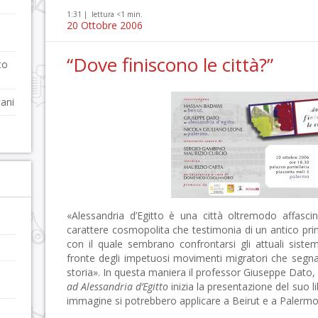
1:31 |
lettura <1 min.
20 Ottobre 2006
“Dove finiscono le città?”
to
tani
«Alessandria d’Egitto è una città oltremodo affasc
carattere cosmopolita che testimonia di un antico prin
con il quale sembrano confrontarsi gli attuali sistem
fronte degli impetuosi movimenti migratori che segnan
storia». In questa maniera il professor Giuseppe Dato, 
ad Alessandria d’Egitto
inizia la presentazione del suo l
immagine si potrebbero applicare a Beirut e a Palermo