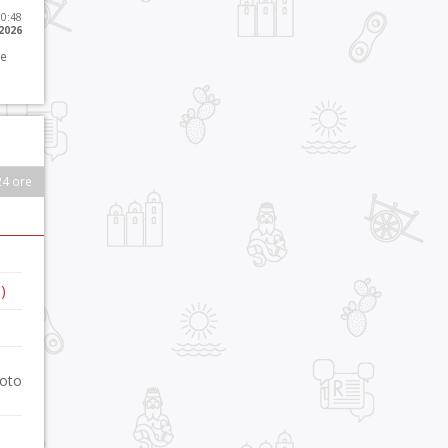
10:48
 2026
 e
24 ore
)
foto