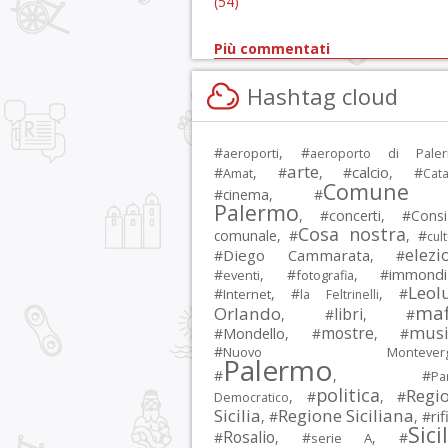
(54)
Più commentati
Hashtag cloud
#
, #
aeroporti
aeroporto di Pale
arte
calcio
#
, #
, #
, #
Amat
Cata
Comune 
#
cinema
, #
Palermo
, #
concerti
, #
Consi
Cosa nostra
comunale
, #
, #
cul
elezi
Diego Cammarata
#
, #
immondi
#
, #
, #
eventi
fotografia
Leol
#
, #
, #
Internet
la Feltrinelli
maf
Orlando
libri
, #
, #
musi
mostre
#
Mondello
, #
, #
#
Nuovo Montevergi
Palermo
#
, #
Par
politica
Regi
, #
, #
Democratico
Sicilia
Regione Siciliana
rif
, #
, #
Sici
Rosalio
#
, #
, #
serie A