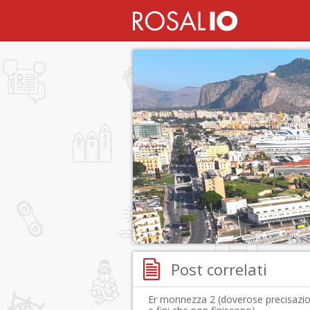
Post correlati
Er monnezza 2 (doverose precisazio