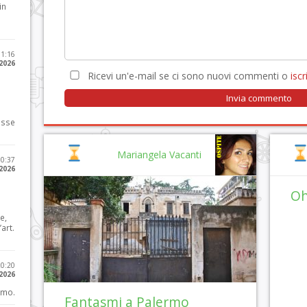
in
11:16
 2026
Ricevi un'e-mail se ci sono nuovi commenti o
iscri
osse
Mariangela Vacanti
10:37
 2026
Oh
e,
art.
20:20
 2026
imo.
Fantasmi a Palermo