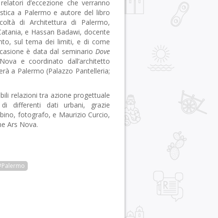
relatori d’eccezione che verranno
istica a Palermo e autore del libro
coltà di Architettura di Palermo,
 Catania, e Hassan Badawi, docente
nto, sul tema dei limiti, e di come
’occasione è data dal seminario
Dove
Nova e coordinato dall’architetto
gerà a Palermo (Palazzo Pantelleria;
bili relazioni tra azione progettuale
 di differenti dati urbani, grazie
mbino, fotografo, e Maurizio Curcio,
one Ars Nova.
#Palermo
r
pp
gram
ail
Condividi