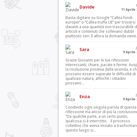
Davide
11 Aprile
Basta digitare su Google “Callea fondi
europei” o “Callea truffa UE” per trovarsi
davanti a una quantità non trascurabile d
articoli e contenuti che sollevano dubbi
piuttosto seri. E allora la domanda viene.
Sara
9 Aprile
Grazie Giovanni per le tue riflessioni
interessanti, chiare, pacate e ferme. Aus
la risoluzione positiva della vicenda, e c
possano essere superate le difficoltà di
qualsiasi natura, affinché i cittadini
possano...
Enza
9 Aprile
Condivido ogni singola parola di questa
riflessione ma ancor di più la conclusion
“Da qualche parte, a un certo punto,
qualcosa si è interrotto. Il processo
collettivo che aveva iniziato a trasformar
questo luogo si...