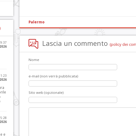
Palermo
)
Lascia un commento
09:37
(policy dei co
2026
Nome
21:23
e-mail (non verrà pubblicata)
 2026
ura
rile
Sito web (opzionale)
o
e
15:28
 2026
le e