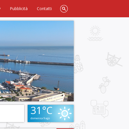
y
Pubblicità
Contatti
31°C
domenica 9 ago