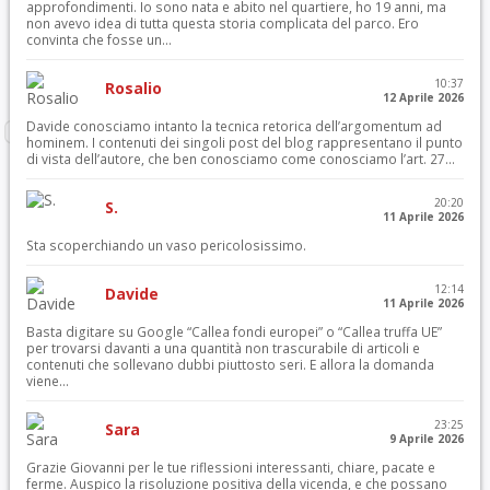
approfondimenti. Io sono nata e abito nel quartiere, ho 19 anni, ma
non avevo idea di tutta questa storia complicata del parco. Ero
convinta che fosse un...
10:37
Rosalio
12 Aprile 2026
Davide conosciamo intanto la tecnica retorica dell’argomentum ad
hominem. I contenuti dei singoli post del blog rappresentano il punto
di vista dell’autore, che ben conosciamo come conosciamo l’art. 27...
20:20
S.
11 Aprile 2026
Sta scoperchiando un vaso pericolosissimo.
12:14
Davide
11 Aprile 2026
Basta digitare su Google “Callea fondi europei” o “Callea truffa UE”
per trovarsi davanti a una quantità non trascurabile di articoli e
contenuti che sollevano dubbi piuttosto seri. E allora la domanda
viene...
23:25
Sara
9 Aprile 2026
Grazie Giovanni per le tue riflessioni interessanti, chiare, pacate e
ferme. Auspico la risoluzione positiva della vicenda, e che possano