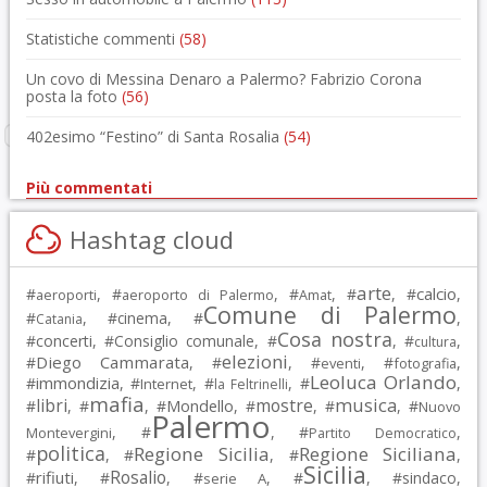
Statistiche commenti
(58)
Un covo di Messina Denaro a Palermo? Fabrizio Corona
posta la foto
(56)
402esimo “Festino” di Santa Rosalia
(54)
Più commentati
Hashtag cloud
arte
calcio
#
, #
, #
, #
, #
,
aeroporti
aeroporto di Palermo
Amat
Comune di Palermo
#
, #
cinema
, #
,
Catania
Cosa nostra
#
concerti
, #
Consiglio comunale
, #
, #
,
cultura
elezioni
Diego Cammarata
#
, #
, #
, #
,
eventi
fotografia
Leoluca Orlando
immondizia
#
, #
, #
, #
,
Internet
la Feltrinelli
mafia
musica
libri
mostre
#
, #
, #
Mondello
, #
, #
, #
Nuovo
Palermo
, #
, #
,
Montevergini
Partito Democratico
politica
Regione Sicilia
Regione Siciliana
#
, #
, #
,
Sicilia
Rosalio
rifiuti
#
, #
, #
, #
, #
sindaco
,
serie A