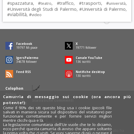
spazzatura
trasporti
#
, #
, #
traffico
, #
, #
,
teatro
università
Università degli Studi di Palermo
Università di Palermo
#
, #
,
viabilità
#
, #
video
Facebook
X
19797
Mi piace
19771
follower
IgersPalermo
Canale YouTube
34678
follower
136
iscritti
Feed RSS
Notifiche desktop
130
iscritti
Colophon
Policy
Camurrìa di messaggio sui cookie (ora ancora più
Pubblicità
Statistiche commenti
potente!):
Contatti
Come il 90% dei siti questo blog usa i cookie (piccoli file
salvati in maniera sicura sul dispositivo del visitatore) per
funzionare correttamente e per fornire servizi migliori
Rosalio è il blog di Palermo
mentre clicchi qua e là.
La legislazione comunitaria dell'Ue vuole che te lo diciamo,
754 autori
raccontano Palermo dal loro punto di vista.
ecco perché questa camurrìa di avviso che appare soltanto
Anche tu puoi essere uno degli autori: inviaci un'
e-mail
. Rosalio ha
la prima volta che ci visiti. Se vuoi saperne di più o negare il