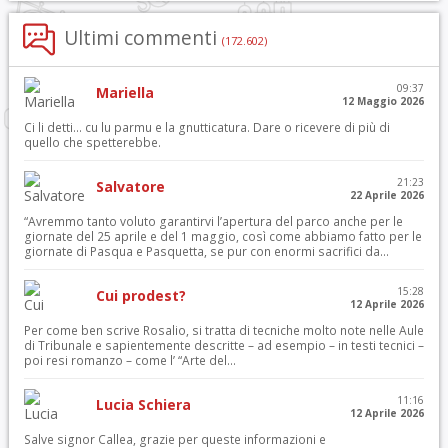
Ultimi commenti
(172.602)
09:37
Mariella
12 Maggio 2026
Ci li detti… cu lu parmu e la gnutticatura. Dare o ricevere di più di
quello che spetterebbe.
21:23
Salvatore
22 Aprile 2026
“Avremmo tanto voluto garantirvi l’apertura del parco anche per le
giornate del 25 aprile e del 1 maggio, così come abbiamo fatto per le
giornate di Pasqua e Pasquetta, se pur con enormi sacrifici da...
15:28
Cui prodest?
12 Aprile 2026
Per come ben scrive Rosalio, si tratta di tecniche molto note nelle Aule
di Tribunale e sapientemente descritte – ad esempio – in testi tecnici –
poi resi romanzo – come l’ “Arte del...
11:16
Lucia Schiera
12 Aprile 2026
Salve signor Callea, grazie per queste informazioni e