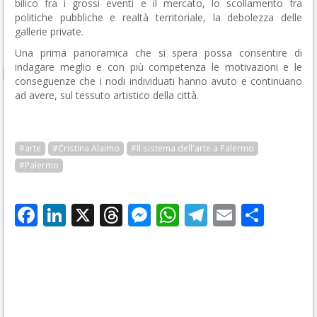
bilico fra i grossi eventi e il mercato, lo scollamento fra
politiche pubbliche e realtà territoriale, la debolezza delle
gallerie private.
Una prima panoramica che si spera possa consentire di
indagare meglio e con più competenza le motivazioni e le
conseguenze che i nodi individuati hanno avuto e continuano
ad avere, sul tessuto artistico della città.
#arte
#Cristina Alaimo
#Il sistema dell'arte a Palermo
#Palermo
Facebook
LinkedIn
X
Threads
Messenger
WhatsApp
Telegram
Email
Cond