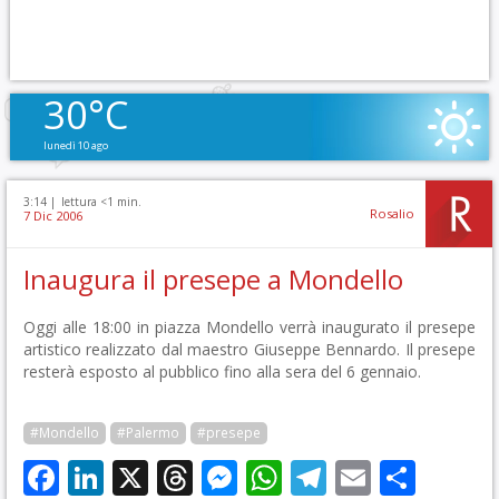
30°C
lunedì 10 ago
3:14 |
lettura <1 min.
Rosalio
7 Dic 2006
Inaugura il presepe a Mondello
Oggi alle 18:00 in piazza Mondello verrà inaugurato il presepe
artistico realizzato dal maestro Giuseppe Bennardo. Il presepe
resterà esposto al pubblico fino alla sera del 6 gennaio.
#Mondello
#Palermo
#presepe
Facebook
LinkedIn
X
Threads
Messenger
WhatsApp
Telegram
Email
Cond