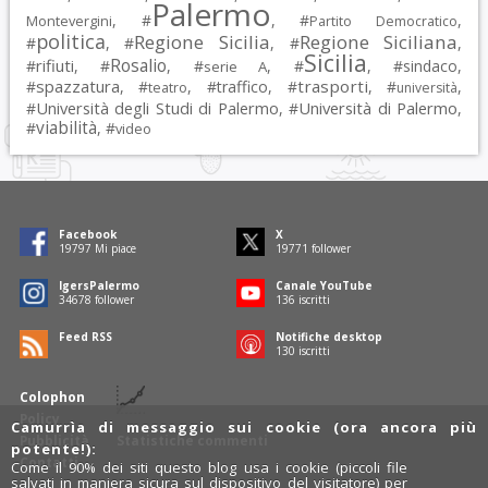
Palermo
, #
, #
,
Montevergini
Partito Democratico
politica
Regione Sicilia
Regione Siciliana
#
, #
, #
,
Sicilia
Rosalio
rifiuti
#
, #
, #
, #
, #
sindaco
,
serie A
spazzatura
trasporti
#
, #
, #
traffico
, #
, #
,
teatro
università
Università degli Studi di Palermo
Università di Palermo
#
, #
,
viabilità
#
, #
video
Facebook
X
19797
Mi piace
19771
follower
IgersPalermo
Canale YouTube
34678
follower
136
iscritti
Feed RSS
Notifiche desktop
130
iscritti
Colophon
Policy
Camurrìa di messaggio sui cookie (ora ancora più
Pubblicità
Statistiche commenti
potente!):
Contatti
Come il 90% dei siti questo blog usa i cookie (piccoli file
salvati in maniera sicura sul dispositivo del visitatore) per