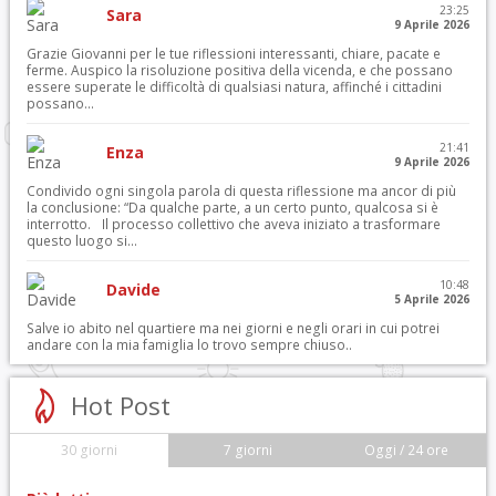
23:25
Sara
9 Aprile 2026
Grazie Giovanni per le tue riflessioni interessanti, chiare, pacate e
ferme. Auspico la risoluzione positiva della vicenda, e che possano
essere superate le difficoltà di qualsiasi natura, affinché i cittadini
possano...
21:41
Enza
9 Aprile 2026
Condivido ogni singola parola di questa riflessione ma ancor di più
la conclusione: “Da qualche parte, a un certo punto, qualcosa si è
interrotto. Il processo collettivo che aveva iniziato a trasformare
questo luogo si...
10:48
Davide
5 Aprile 2026
Salve io abito nel quartiere ma nei giorni e negli orari in cui potrei
andare con la mia famiglia lo trovo sempre chiuso..
Hot Post
30 giorni
7 giorni
Oggi / 24 ore