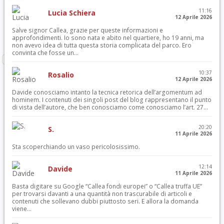
11:16
Lucia Schiera
12 Aprile 2026
Salve signor Callea, grazie per queste informazioni e
approfondimenti. Io sono nata e abito nel quartiere, ho 19 anni, ma
non avevo idea di tutta questa storia complicata del parco. Ero
convinta che fosse un...
10:37
Rosalio
12 Aprile 2026
Davide conosciamo intanto la tecnica retorica dell’argomentum ad
hominem. I contenuti dei singoli post del blog rappresentano il punto
di vista dell’autore, che ben conosciamo come conosciamo l’art. 27...
20:20
S.
11 Aprile 2026
Sta scoperchiando un vaso pericolosissimo.
12:14
Davide
11 Aprile 2026
Basta digitare su Google “Callea fondi europei” o “Callea truffa UE”
per trovarsi davanti a una quantità non trascurabile di articoli e
contenuti che sollevano dubbi piuttosto seri. E allora la domanda
viene...