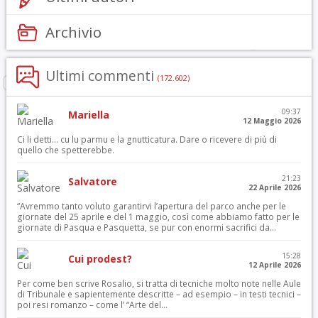
Archivio
Ultimi commenti
(172.602)
09:37
Mariella
12 Maggio 2026
Ci li detti… cu lu parmu e la gnutticatura. Dare o ricevere di più di
quello che spetterebbe.
21:23
Salvatore
22 Aprile 2026
“Avremmo tanto voluto garantirvi l’apertura del parco anche per le
giornate del 25 aprile e del 1 maggio, così come abbiamo fatto per le
giornate di Pasqua e Pasquetta, se pur con enormi sacrifici da...
15:28
Cui prodest?
12 Aprile 2026
Per come ben scrive Rosalio, si tratta di tecniche molto note nelle Aule
di Tribunale e sapientemente descritte – ad esempio – in testi tecnici –
poi resi romanzo – come l’ “Arte del...