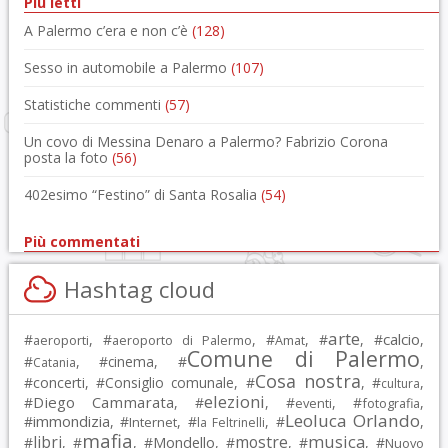
Più letti
A Palermo c’era e non c’è
(128)
Sesso in automobile a Palermo
(107)
Statistiche commenti
(57)
Un covo di Messina Denaro a Palermo? Fabrizio Corona
posta la foto
(56)
402esimo “Festino” di Santa Rosalia
(54)
Più commentati
Hashtag cloud
arte
calcio
#
, #
, #
, #
, #
,
aeroporti
aeroporto di Palermo
Amat
Comune di Palermo
#
, #
cinema
, #
,
Catania
Cosa nostra
#
concerti
, #
Consiglio comunale
, #
, #
,
cultura
elezioni
Diego Cammarata
#
, #
, #
, #
,
eventi
fotografia
Leoluca Orlando
immondizia
#
, #
, #
, #
,
Internet
la Feltrinelli
mafia
musica
libri
mostre
#
, #
, #
Mondello
, #
, #
, #
Nuovo