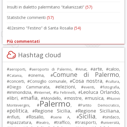
Insulti in dialetto palermitano “italianizzati”
(57)
Statistiche commenti
(57)
402esimo “Festino” di Santa Rosalia
(54)
Più commentati
Hashtag cloud
arte
calcio
#
, #
, #
, #
, #
,
aeroporti
aeroporto di Palermo
Amat
Comune di Palermo
#
, #
cinema
, #
,
Catania
Cosa nostra
#
concerti
, #
Consiglio comunale
, #
, #
,
cultura
elezioni
Diego Cammarata
#
, #
, #
, #
,
eventi
fotografia
Leoluca Orlando
immondizia
#
, #
, #
, #
,
Internet
la Feltrinelli
mafia
musica
libri
mostre
#
, #
, #
Mondello
, #
, #
, #
Nuovo
Palermo
, #
, #
,
Montevergini
Partito Democratico
politica
Regione Sicilia
Regione Siciliana
#
, #
, #
,
Sicilia
Rosalio
rifiuti
#
, #
, #
, #
, #
sindaco
,
serie A
spazzatura
trasporti
#
, #
, #
traffico
, #
, #
,
teatro
università