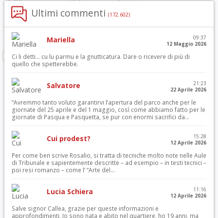
Ultimi commenti
(172.602)
09:37
Mariella
12 Maggio 2026
Ci li detti… cu lu parmu e la gnutticatura. Dare o ricevere di più di
quello che spetterebbe.
21:23
Salvatore
22 Aprile 2026
“Avremmo tanto voluto garantirvi l’apertura del parco anche per le
giornate del 25 aprile e del 1 maggio, così come abbiamo fatto per le
giornate di Pasqua e Pasquetta, se pur con enormi sacrifici da...
15:28
Cui prodest?
12 Aprile 2026
Per come ben scrive Rosalio, si tratta di tecniche molto note nelle Aule
di Tribunale e sapientemente descritte – ad esempio – in testi tecnici –
poi resi romanzo – come l’ “Arte del...
11:16
Lucia Schiera
12 Aprile 2026
Salve signor Callea, grazie per queste informazioni e
approfondimenti. Io sono nata e abito nel quartiere, ho 19 anni, ma