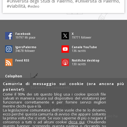
Università degli Studi di Palermo
Università di Palermo
#
, #
,
viabilità
#
, #
video
Facebook
X
19797
Mi piace
19771
follower
IgersPalermo
Canale YouTube
34678
follower
136
iscritti
Feed RSS
Notifiche desktop
130
iscritti
Colophon
Policy
Camurrìa di messaggio sui cookie (ora ancora più
Pubblicità
Statistiche commenti
potente!):
Contatti
Come il 90% dei siti questo blog usa i cookie (piccoli file
salvati in maniera sicura sul dispositivo del visitatore) per
funzionare correttamente e per fornire servizi migliori
Rosalio è il blog di Palermo
mentre clicchi qua e là.
La legislazione comunitaria dell'Ue vuole che te lo diciamo,
754 autori
raccontano Palermo dal loro punto di vista.
ecco perché questa camurrìa di avviso che appare soltanto
Anche tu puoi essere uno degli autori: inviaci un'
e-mail
. Rosalio ha
la prima volta che ci visiti. Se vuoi saperne di più o negare il
anche una sezione
fotoblog
e una sezione
videoblog
.
consenso a tutti o ad alcuni cookie
clicca qui
. Chiudendo
questo banner, scorrendo questa pagina o cliccando su