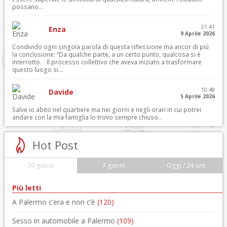
possano...
21:41
Enza
9 Aprile 2026
Condivido ogni singola parola di questa riflessione ma ancor di più
la conclusione: “Da qualche parte, a un certo punto, qualcosa si è
interrotto. Il processo collettivo che aveva iniziato a trasformare
questo luogo si...
10:48
Davide
5 Aprile 2026
Salve io abito nel quartiere ma nei giorni e negli orari in cui potrei
andare con la mia famiglia lo trovo sempre chiuso..
Hot Post
30 giorni
7 giorni
Oggi / 24 ore
Più letti
A Palermo c’era e non c’è
(120)
Sesso in automobile a Palermo
(109)