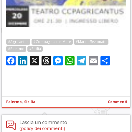
#Agricantus
#Compagnia del Mare
#Mare affezionato
#Palermo
#Sicilia
Facebook
LinkedIn
X
Threads
Messenger
WhatsApp
Telegram
Email
Cond
,
Palermo
Sicilia
Commenti
Lascia un commento
(policy dei commenti)