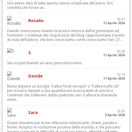
non avevo idea di tutta questa storia complicata del parco. Ero
convinta che fosse un...
10:37
Rosalio
12 Aprile 2026
Davide conosciamo intanto la tecnica retorica dell’argomentum ad
hominem. I contenuti dei singoli post del blog rappresentano il punto
di vista dell’autore, che ben conosciamo come conosciamo l’art. 27...
20:20
S.
11 Aprile 2026
Sta scoperchiando un vaso pericolosissimo.
12:14
Davide
11 Aprile 2026
Basta digitare su Google “Callea fondi europei” o “Callea truffa UE”
per trovarsi davanti a una quantità non trascurabile di articoli e
contenuti che sollevano dubbi piuttosto seri. E allora la domanda
viene...
23:25
Sara
9 Aprile 2026
Grazie Giovanni per le tue riflessioni interessanti, chiare, pacate e
ferme. Auspico la risoluzione positiva della vicenda, e che possano
essere superate le difficoltà di qualsiasi natura, affinché i cittadini