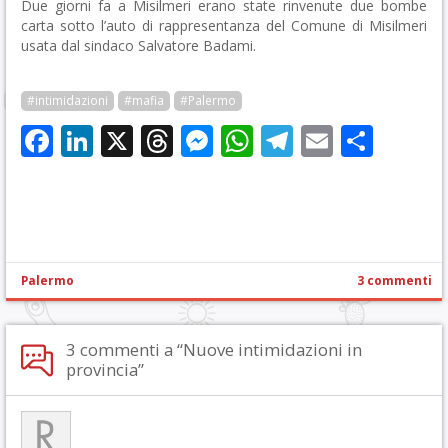
Due giorni fa a Misilmeri erano state rinvenute due bombe
carta sotto l’auto di rappresentanza del Comune di Misilmeri
usata dal sindaco Salvatore Badami.
#intimidazioni
#mafia
#Palermo
Facebook
LinkedIn
X
Threads
Messenger
WhatsApp
Telegram
Email
Cond
Palermo
3 commenti
3 commenti a “Nuove intimidazioni in
provincia”