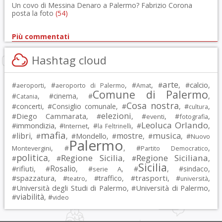
Un covo di Messina Denaro a Palermo? Fabrizio Corona
posta la foto
(54)
Più commentati
Hashtag cloud
arte
calcio
#
, #
, #
, #
, #
,
aeroporti
aeroporto di Palermo
Amat
Comune di Palermo
#
, #
cinema
, #
,
Catania
Cosa nostra
#
concerti
, #
Consiglio comunale
, #
, #
,
cultura
elezioni
Diego Cammarata
#
, #
, #
, #
,
eventi
fotografia
Leoluca Orlando
immondizia
#
, #
, #
, #
,
Internet
la Feltrinelli
mafia
musica
libri
mostre
#
, #
, #
Mondello
, #
, #
, #
Nuovo
Palermo
, #
, #
,
Montevergini
Partito Democratico
politica
Regione Sicilia
Regione Siciliana
#
, #
, #
,
Sicilia
Rosalio
rifiuti
#
, #
, #
, #
, #
sindaco
,
serie A
spazzatura
trasporti
#
, #
, #
traffico
, #
, #
,
teatro
università
Università degli Studi di Palermo
Università di Palermo
#
, #
,
viabilità
#
, #
video