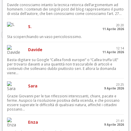
Davide conosciamo intanto la tecnica retorica dell’argomentum ad
hominem. I contenuti dei singoli post del blog rappresentano il punto
di vista dell’autore, che ben conosciamo come conosciamo l’art. 27...
20:20
S.
11 Aprile 2026
Sta scoperchiando un vaso pericolosissimo.
12:14
Davide
11 Aprile 2026
Basta digitare su Google “Callea fondi europei” o “Callea truffa UE”
per trovarsi davanti a una quantità non trascurabile di articoli e
contenuti che sollevano dubbi piuttosto seri. E allora la domanda
viene...
23:25
Sara
9 Aprile 2026
Grazie Giovanni per le tue riflessioni interessanti, chiare, pacate e
ferme. Auspico la risoluzione positiva della vicenda, e che possano
essere superate le difficoltà di qualsiasi natura, affinché i cittadini
possano...
21:41
Enza
9 Aprile 2026