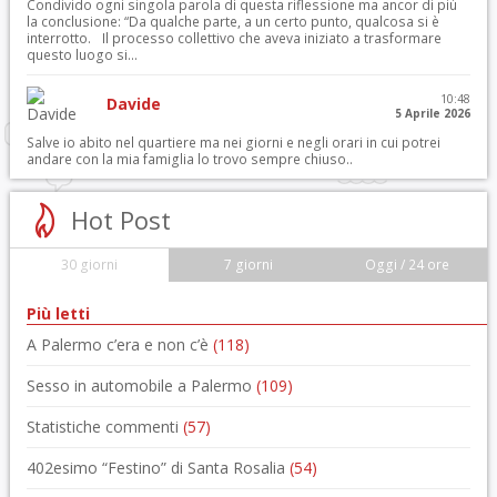
Condivido ogni singola parola di questa riflessione ma ancor di più
la conclusione: “Da qualche parte, a un certo punto, qualcosa si è
interrotto. Il processo collettivo che aveva iniziato a trasformare
questo luogo si...
10:48
Davide
5 Aprile 2026
Salve io abito nel quartiere ma nei giorni e negli orari in cui potrei
andare con la mia famiglia lo trovo sempre chiuso..
Hot Post
30 giorni
7 giorni
Oggi / 24 ore
Più letti
A Palermo c’era e non c’è
(118)
Sesso in automobile a Palermo
(109)
Statistiche commenti
(57)
402esimo “Festino” di Santa Rosalia
(54)