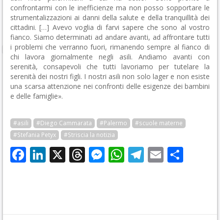
confrontarmi con le inefficienze ma non posso sopportare le
strumentalizzazioni ai danni della salute e della tranquillità dei
cittadini. […] Avevo voglia di farvi sapere che sono al vostro
fianco. Siamo determinati ad andare avanti, ad affrontare tutti
i problemi che verranno fuori, rimanendo sempre al fianco di
chi lavora giornalmente negli asili. Andiamo avanti con
serenità, consapevoli che tutti lavoriamo per tutelare la
serenità dei nostri figli. I nostri asili non solo lager e non esiste
una scarsa attenzione nei confronti delle esigenze dei bambini
e delle famiglie».
#asili
#Diego Cammarata
#Palermo
#scuole materne
#Stefania Petyx
#Striscia la notizia
Facebook
LinkedIn
X
Threads
Messenger
WhatsApp
Telegram
Email
Cond