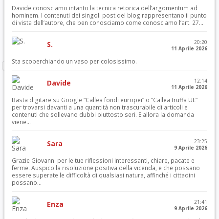
Davide conosciamo intanto la tecnica retorica dell’argomentum ad
hominem. I contenuti dei singoli post del blog rappresentano il punto
di vista dell’autore, che ben conosciamo come conosciamo l’art. 27...
20:20
S.
11 Aprile 2026
Sta scoperchiando un vaso pericolosissimo.
12:14
Davide
11 Aprile 2026
Basta digitare su Google “Callea fondi europei” o “Callea truffa UE”
per trovarsi davanti a una quantità non trascurabile di articoli e
contenuti che sollevano dubbi piuttosto seri. E allora la domanda
viene...
23:25
Sara
9 Aprile 2026
Grazie Giovanni per le tue riflessioni interessanti, chiare, pacate e
ferme. Auspico la risoluzione positiva della vicenda, e che possano
essere superate le difficoltà di qualsiasi natura, affinché i cittadini
possano...
21:41
Enza
9 Aprile 2026