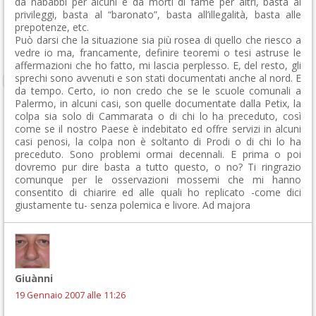
da nababbi per alcuni e da morti di fame per altri, basta ai
privileggi, basta al “baronato”, basta all’illegalità, basta alle
prepotenze, etc.
Può darsi che la situazione sia più rosea di quello che riesco a
vedre io ma, francamente, definire teoremi o tesi astruse le
affermazioni che ho fatto, mi lascia perplesso. E, del resto, gli
sprechi sono avvenuti e son stati documentati anche al nord. E
da tempo. Certo, io non credo che se le scuole comunali a
Palermo, in alcuni casi, son quelle documentate dalla Petix, la
colpa sia solo di Cammarata o di chi lo ha preceduto, così
come se il nostro Paese è indebitato ed offre servizi in alcuni
casi penosi, la colpa non è soltanto di Prodi o di chi lo ha
preceduto. Sono problemi ormai decennali. E prima o poi
dovremo pur dire basta a tutto questo, o no? Ti ringrazio
comunque per le osservazioni mossemi che mi hanno
consentito di chiarire ed alle quali ho replicato -come dici
giustamente tu- senza polemica e livore. Ad majora
Giuànni
19 Gennaio 2007 alle 11:26