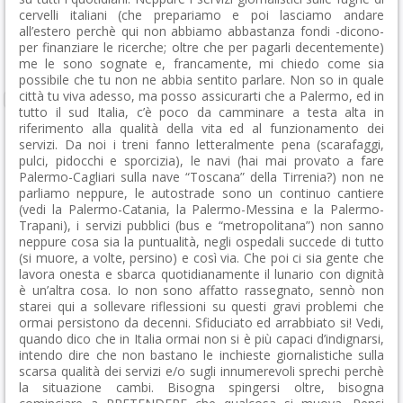
cervelli italiani (che prepariamo e poi lasciamo andare
all’estero perchè qui non abbiamo abbastanza fondi -dicono-
per finanziare le ricerche; oltre che per pagarli decentemente)
me le sono sognate e, francamente, mi chiedo come sia
possibile che tu non ne abbia sentito parlare. Non so in quale
città tu viva adesso, ma posso assicurarti che a Palermo, ed in
tutto il sud Italia, c’è poco da camminare a testa alta in
riferimento alla qualità della vita ed al funzionamento dei
servizi. Da noi i treni fanno letteralmente pena (scarafaggi,
pulci, pidocchi e sporcizia), le navi (hai mai provato a fare
Palermo-Cagliari sulla nave “Toscana” della Tirrenia?) non ne
parliamo neppure, le autostrade sono un continuo cantiere
(vedi la Palermo-Catania, la Palermo-Messina e la Palermo-
Trapani), i servizi pubblici (bus e “metropolitana”) non sanno
neppure cosa sia la puntualità, negli ospedali succede di tutto
(si muore, a volte, persino) e così via. Che poi ci sia gente che
lavora onesta e sbarca quotidianamente il lunario con dignità
è un’altra cosa. Io non sono affatto rassegnato, sennò non
starei qui a sollevare riflessioni su questi gravi problemi che
ormai persistono da decenni. Sfiduciato ed arrabbiato si! Vedi,
quando dico che in Italia ormai non si è più capaci d’indignarsi,
intendo dire che non bastano le inchieste giornalistiche sulla
scarsa qualità dei servizi e/o sugli innumerevoli sprechi perchè
la situazione cambi. Bisogna spingersi oltre, bisogna