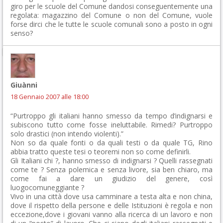
giro per le scuole del Comune dandosi conseguentemente una
regolata: magazzino del Comune o non del Comune, vuole
forse dirci che le tutte le scuole comunali sono a posto in ogni
senso?
Giuànni
18 Gennaio 2007 alle 18:00
“Purtroppo gli italiani hanno smesso da tempo d’indignarsi e
subiscono tutto come fosse ineluttabile. Rimedi? Purtroppo
solo drastici (non intendo violenti).”
Non so da quale fonti o da quali testi o da quale TG, Rino
abbia tratto queste tesi o teoremi non so come definirli.
Gli Italiani chi ?, hanno smesso di indignarsi ? Quelli rassegnati
come te ? Senza polemica e senza livore, sia ben chiaro, ma
come fai a dare un giudizio del genere, così
luogocomuneggiante ?
Vivo in una città dove usa camminare a testa alta e non china,
dove il rispetto della persone e delle Istituzioni è regola e non
eccezione,dove i giovani vanno alla ricerca di un lavoro e non