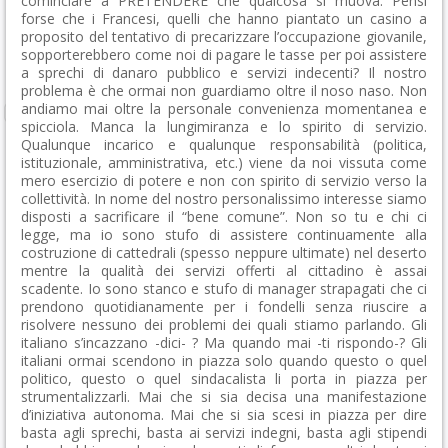
cominciare a PRETENDERE che qualcosa si muova. Pensi
forse che i Francesi, quelli che hanno piantato un casino a
proposito del tentativo di precarizzare l’occupazione giovanile,
sopporterebbero come noi di pagare le tasse per poi assistere
a sprechi di danaro pubblico e servizi indecenti? Il nostro
problema è che ormai non guardiamo oltre il noso naso. Non
andiamo mai oltre la personale convenienza momentanea e
spicciola. Manca la lungimiranza e lo spirito di servizio.
Qualunque incarico e qualunque responsabilità (politica,
istituzionale, amministrativa, etc.) viene da noi vissuta come
mero esercizio di potere e non con spirito di servizio verso la
collettività. In nome del nostro personalissimo interesse siamo
disposti a sacrificare il “bene comune”. Non so tu e chi ci
legge, ma io sono stufo di assistere continuamente alla
costruzione di cattedrali (spesso neppure ultimate) nel deserto
mentre la qualità dei servizi offerti al cittadino è assai
scadente. Io sono stanco e stufo di manager strapagati che ci
prendono quotidianamente per i fondelli senza riuscire a
risolvere nessuno dei problemi dei quali stiamo parlando. Gli
italiano s’incazzano -dici- ? Ma quando mai -ti rispondo-? Gli
italiani ormai scendono in piazza solo quando questo o quel
politico, questo o quel sindacalista li porta in piazza per
strumentalizzarli. Mai che si sia decisa una manifestazione
d’iniziativa autonoma. Mai che si sia scesi in piazza per dire
basta agli sprechi, basta ai servizi indegni, basta agli stipendi