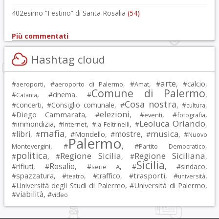
402esimo “Festino” di Santa Rosalia
(54)
Più commentati
Hashtag cloud
arte
calcio
#
, #
, #
, #
, #
,
aeroporti
aeroporto di Palermo
Amat
Comune di Palermo
#
, #
cinema
, #
,
Catania
Cosa nostra
#
concerti
, #
Consiglio comunale
, #
, #
,
cultura
elezioni
Diego Cammarata
#
, #
, #
, #
,
eventi
fotografia
Leoluca Orlando
immondizia
#
, #
, #
, #
,
Internet
la Feltrinelli
mafia
musica
libri
mostre
#
, #
, #
Mondello
, #
, #
, #
Nuovo
Palermo
, #
, #
,
Montevergini
Partito Democratico
politica
Regione Sicilia
Regione Siciliana
#
, #
, #
,
Sicilia
Rosalio
rifiuti
#
, #
, #
, #
, #
sindaco
,
serie A
spazzatura
trasporti
#
, #
, #
traffico
, #
, #
,
teatro
università
Università degli Studi di Palermo
Università di Palermo
#
, #
,
viabilità
#
, #
video