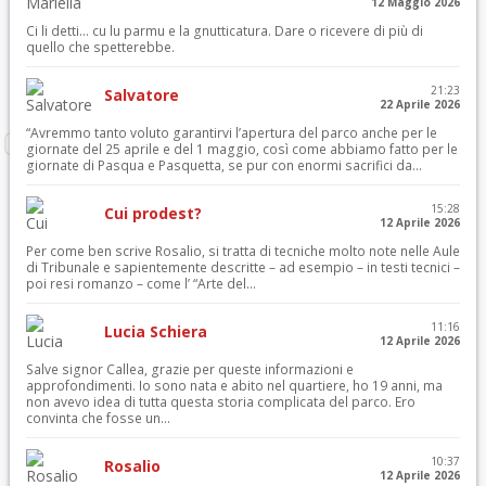
12 Maggio 2026
Ci li detti… cu lu parmu e la gnutticatura. Dare o ricevere di più di
quello che spetterebbe.
21:23
Salvatore
22 Aprile 2026
“Avremmo tanto voluto garantirvi l’apertura del parco anche per le
giornate del 25 aprile e del 1 maggio, così come abbiamo fatto per le
giornate di Pasqua e Pasquetta, se pur con enormi sacrifici da...
15:28
Cui prodest?
12 Aprile 2026
Per come ben scrive Rosalio, si tratta di tecniche molto note nelle Aule
di Tribunale e sapientemente descritte – ad esempio – in testi tecnici –
poi resi romanzo – come l’ “Arte del...
11:16
Lucia Schiera
12 Aprile 2026
Salve signor Callea, grazie per queste informazioni e
approfondimenti. Io sono nata e abito nel quartiere, ho 19 anni, ma
non avevo idea di tutta questa storia complicata del parco. Ero
convinta che fosse un...
10:37
Rosalio
12 Aprile 2026