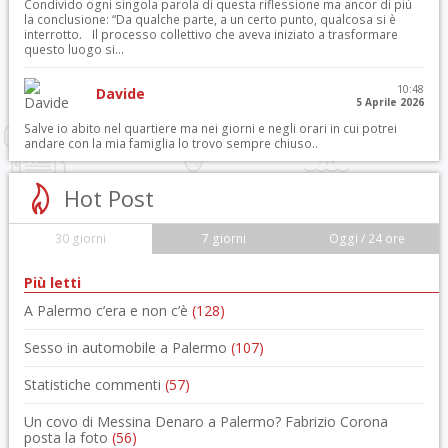
Condivido ogni singola parola di questa riflessione ma ancor di più
la conclusione: “Da qualche parte, a un certo punto, qualcosa si è
interrotto. Il processo collettivo che aveva iniziato a trasformare
questo luogo si...
10:48
Davide
5 Aprile 2026
Salve io abito nel quartiere ma nei giorni e negli orari in cui potrei
andare con la mia famiglia lo trovo sempre chiuso..
Hot Post
30 giorni
7 giorni
Oggi / 24 ore
Più letti
A Palermo c’era e non c’è
(128)
Sesso in automobile a Palermo
(107)
Statistiche commenti
(57)
Un covo di Messina Denaro a Palermo? Fabrizio Corona
posta la foto
(56)