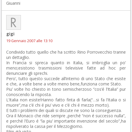
Giuanni
gigi
19 Gennaio 2007 alle 13:10
Condivido tutto quello che ha scritto Rino Porrovecchio tranne
un dettaglio.
In Francia si spreca quanto in Italia, si imbroglia un po’
meno;esistono trasmissioni televisive fatte ad hoc per
denunciare gli sprechi.
Pero’, tutto questo succede all’interno di uno Stato che esiste
e che, a volte bene a volte meno bene,funziona come Stato.
Piu’ volte ho chiesto in tono semischerzoso “cos’é l’Italia” pur
conoscendo la risposta.
L’Italia non esiste!Hanno fatto finta di farla(“…si fa l’Italia o si
muore”,ma c’é chi é piu’ vivo e c’é chi é mezzo morto).
E tutti i problemi dei quali si discute ne sono la conseguenza.
Ora il Monaco che ride sempre ,perché “non é successo nulla”,
e perché l’Euro é “la piu’ importante invenzione del secolo”,ha
rispolverato la cassa per il Mezzogiorno.
Film già visto.