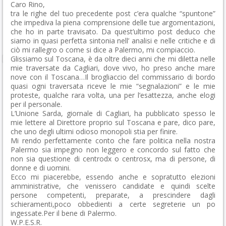
Caro Rino,
tra le righe del tuo precedente post c’era qualche “spuntone”
che impediva la piena comprensione delle tue argomentazioni,
che ho in parte travisato. Da quest’ultimo post deduco che
siamo in quasi perfetta sintonia nell’ analisi e nelle critiche e di
ciò mi rallegro o come si dice a Palermo, mi compiaccio.
Glissiamo sul Toscana, è da oltre dieci anni che mi diletta nelle
mie traversate da Cagliari, dove vivo, ho preso anche mare
nove con il Toscana…Il brogliaccio del commissario di bordo
quasi ogni traversata riceve le mie “segnalazioni” e le mie
proteste, qualche rara volta, una per l’esattezza, anche elogi
per il personale.
L’Unione Sarda, giornale di Cagliari, ha pubblicato spesso le
mie lettere al Direttore proprio sul Toscana e pare, dico pare,
che uno degli ultimi odioso monopoli stia per finire.
Mi rendo perfettamente conto che fare politica nella nostra
Palermo sia impegno non leggero e concordo sul fatto che
non sia questione di centrodx o centrosx, ma di persone, di
donne e di uomini.
Ecco mi piacerebbe, essendo anche e sopratutto elezioni
amministrative, che venissero candidate e quindi scelte
persone competenti, preparate, a prescindere dagli
schieramenti,poco obbedienti a certe segreterie un po
ingessate.Per il bene di Palermo.
W.P.E.S.R.