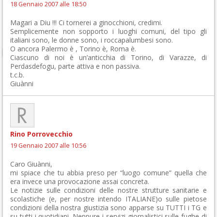
18 Gennaio 2007 alle 18:50
Magari a Diu !!! Ci tornerei a ginocchioni, credimi.
Semplicemente non sopporto i luoghi comuni, del tipo gli
italiani sono, le donne sono, i roccapalumbesi sono.
O ancora Palermo è , Torino è, Roma è.
Ciascuno di noi è un’anticchia di Torino, di Varazze, di
Perdasdefogu, parte attiva e non passiva.
t.c.b.
Giuànni
Rino Porrovecchio
19 Gennaio 2007 alle 10:56
Caro Giuànni,
mi spiace che tu abbia preso per “luogo comune” quella che
era invece una provocazione assai concreta.
Le notizie sulle condizioni delle nostre strutture sanitarie e
scolastiche (e, per nostre intendo ITALIANE)o sulle pietose
condizioni della nostra giustizia sono apparse su TUTTI i TG e
su tutti i quotidiani. Neppure i servizi giornalistici sulle fughe di