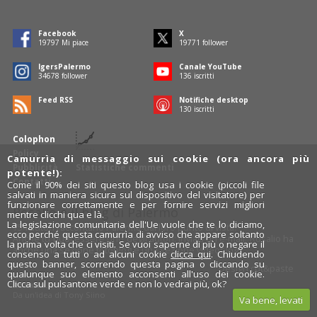
Facebook
X
19797
Mi piace
19771
follower
IgersPalermo
Canale YouTube
34678
follower
136
iscritti
Feed RSS
Notifiche desktop
130
iscritti
Colophon
Policy
Camurrìa di messaggio sui cookie (ora ancora più
Pubblicità
Statistiche commenti
potente!):
Contatti
Come il 90% dei siti questo blog usa i cookie (piccoli file
salvati in maniera sicura sul dispositivo del visitatore) per
funzionare correttamente e per fornire servizi migliori
Rosalio è il blog di Palermo
mentre clicchi qua e là.
La legislazione comunitaria dell'Ue vuole che te lo diciamo,
754 autori
raccontano Palermo dal loro punto di vista.
ecco perché questa camurrìa di avviso che appare soltanto
Anche tu puoi essere uno degli autori: inviaci un'
e-mail
. Rosalio ha
la prima volta che ci visiti. Se vuoi saperne di più o negare il
anche una sezione
fotoblog
e una sezione
videoblog
.
consenso a tutti o ad alcuni cookie
clicca qui
. Chiudendo
questo banner, scorrendo questa pagina o cliccando su
Design
cut&paste
qualunque suo elemento acconsenti all'uso dei cookie.
Clicca sul pulsantone verde e non lo vedrai più, ok?
Rosalio.it
Da un'idea di
Tony Siino
Va bene, levati
Segui Rosalio su
facebook
,
X
e
Instagram
x