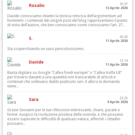
10:37
Rosalio
12 Aprile 2026
Davide conosciamo intanto la tecnica retorica dell’argomentum ad
hominem. I contenuti dei singoli post del blog rappresentano il punto
di vista dell’autore, che ben conosciamo come conosciamo l’art. 27...
20:20
S.
11 Aprile 2026
Sta scoperchiando un vaso pericolosissimo.
12:14
Davide
11 Aprile 2026
Basta digitare su Google “Callea fondi europei” o “Callea truffa UE”
per trovarsi davanti a una quantità non trascurabile di articoli e
contenuti che sollevano dubbi piuttosto seri. E allora la domanda
viene...
23:25
Sara
9 Aprile 2026
Grazie Giovanni per le tue riflessioni interessanti, chiare, pacate e
ferme. Auspico la risoluzione positiva della vicenda, e che possano
essere superate le difficoltà di qualsiasi natura, affinché i cittadini
possano...