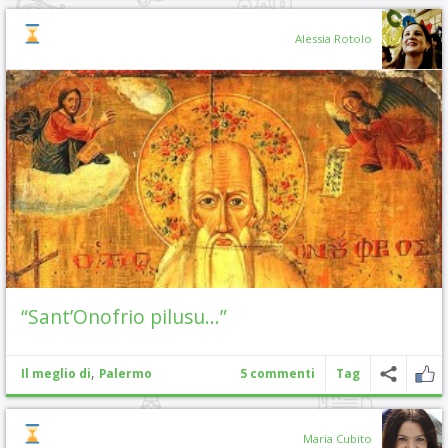
Alessia Rotolo
“Sant’Onofrio pilusu…”
,
Il meglio di
Palermo
5 commenti
Tag
Maria Cubito