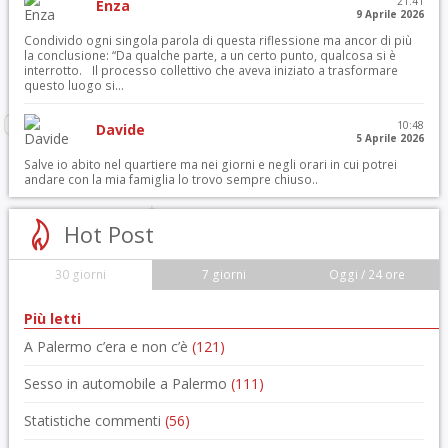
21:41
Enza
9 Aprile 2026
Condivido ogni singola parola di questa riflessione ma ancor di più
la conclusione: “Da qualche parte, a un certo punto, qualcosa si è
interrotto. Il processo collettivo che aveva iniziato a trasformare
questo luogo si...
10:48
Davide
5 Aprile 2026
Salve io abito nel quartiere ma nei giorni e negli orari in cui potrei
andare con la mia famiglia lo trovo sempre chiuso..
Hot Post
30 giorni
7 giorni
Oggi / 24 ore
Più letti
A Palermo c’era e non c’è
(121)
Sesso in automobile a Palermo
(111)
Statistiche commenti
(56)