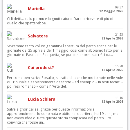
09:37
Mariella
12 Maggio 2026
Ci li detti… cu lu parmu e la gnutticatura. Dare o ricevere di più di
quello che spetterebbe.
21:23
Salvatore
22 Aprile 2026
“Avremmo tanto voluto garantirvi l’apertura del parco anche per le
giornate del 25 aprile e del 1 maggio, così come abbiamo fatto per le
giornate di Pasqua e Pasquetta, se pur con enormi sacrifici da...
15:28
Cui prodest?
12 Aprile 2026
Per come ben scrive Rosalio, si tratta di tecniche molto note nelle Aule
di Tribunale e sapientemente descritte – ad esempio – in testi tecnici –
poi resi romanzo – come l’ “Arte del...
11:16
Lucia Schiera
12 Aprile 2026
Salve signor Callea, grazie per queste informazioni e
approfondimenti. Io sono nata e abito nel quartiere, ho 19 anni, ma
non avevo idea di tutta questa storia complicata del parco. Ero
convinta che fosse un...