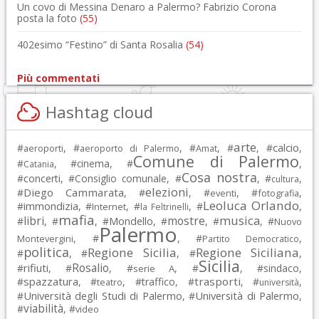
Un covo di Messina Denaro a Palermo? Fabrizio Corona
posta la foto
(55)
402esimo “Festino” di Santa Rosalia
(54)
Più commentati
Hashtag cloud
arte
calcio
#
, #
, #
, #
, #
,
aeroporti
aeroporto di Palermo
Amat
Comune di Palermo
#
, #
cinema
, #
,
Catania
Cosa nostra
#
concerti
, #
Consiglio comunale
, #
, #
,
cultura
elezioni
Diego Cammarata
#
, #
, #
, #
,
eventi
fotografia
Leoluca Orlando
immondizia
#
, #
, #
, #
,
Internet
la Feltrinelli
mafia
musica
libri
mostre
#
, #
, #
Mondello
, #
, #
, #
Nuovo
Palermo
, #
, #
,
Montevergini
Partito Democratico
politica
Regione Sicilia
Regione Siciliana
#
, #
, #
,
Sicilia
Rosalio
rifiuti
#
, #
, #
, #
, #
sindaco
,
serie A
spazzatura
trasporti
#
, #
, #
traffico
, #
, #
,
teatro
università
Università degli Studi di Palermo
Università di Palermo
#
, #
,
viabilità
#
, #
video