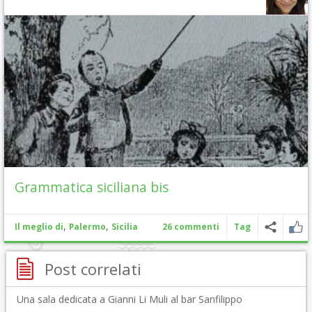
Grammatica siciliana bis
,
,
Il meglio di
Palermo
Sicilia
26 commenti
Tag
Post correlati
Una sala dedicata a Gianni Li Muli al bar Sanfilippo