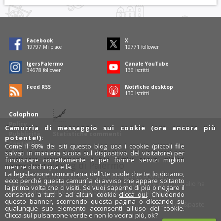
Facebook
X
19797
Mi piace
19771
follower
IgersPalermo
Canale YouTube
34678
follower
136
iscritti
Feed RSS
Notifiche desktop
130
iscritti
Colophon
Policy
Camurrìa di messaggio sui cookie (ora ancora più
Pubblicità
Statistiche commenti
potente!):
Contatti
Come il 90% dei siti questo blog usa i cookie (piccoli file
salvati in maniera sicura sul dispositivo del visitatore) per
funzionare correttamente e per fornire servizi migliori
Rosalio è il blog di Palermo
mentre clicchi qua e là.
La legislazione comunitaria dell'Ue vuole che te lo diciamo,
754 autori
raccontano Palermo dal loro punto di vista.
ecco perché questa camurrìa di avviso che appare soltanto
Anche tu puoi essere uno degli autori: inviaci un'
e-mail
. Rosalio ha
la prima volta che ci visiti. Se vuoi saperne di più o negare il
anche una sezione
fotoblog
e una sezione
videoblog
.
consenso a tutti o ad alcuni cookie
clicca qui
. Chiudendo
questo banner, scorrendo questa pagina o cliccando su
Design
cut&paste
qualunque suo elemento acconsenti all'uso dei cookie.
Clicca sul pulsantone verde e non lo vedrai più, ok?
Rosalio.it