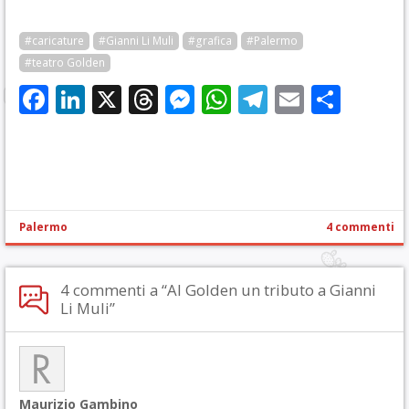
#caricature
#Gianni Li Muli
#grafica
#Palermo
#teatro Golden
Facebook
LinkedIn
X
Threads
Messenger
WhatsApp
Telegram
Email
Cond
Palermo
4 commenti
4 commenti a “Al Golden un tributo a Gianni
Li Muli”
Maurizio Gambino