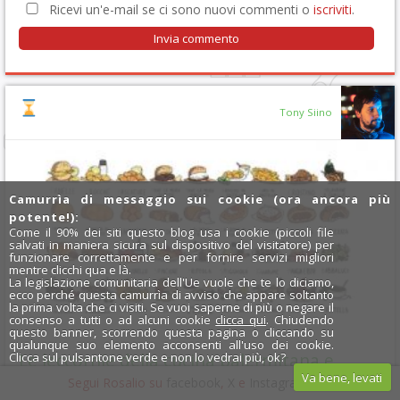
Ricevi un'e-mail se ci sono nuovi commenti o
iscriviti
.
Tony Siino
Camurrìa di messaggio sui cookie (ora ancora più
potente!):
Come il 90% dei siti questo blog usa i cookie (piccoli file
salvati in maniera sicura sul dispositivo del visitatore) per
funzionare correttamente e per fornire servizi migliori
mentre clicchi qua e là.
La legislazione comunitaria dell'Ue vuole che te lo diciamo,
ecco perché questa camurrìa di avviso che appare soltanto
la prima volta che ci visiti. Se vuoi saperne di più o negare il
consenso a tutti o ad alcuni cookie
clicca qui
. Chiudendo
questo banner, scorrendo questa pagina o cliccando su
qualunque suo elemento acconsenti all'uso dei cookie.
Le leccornie della cucina palermitana e
Clicca sul pulsantone verde e non lo vedrai più, ok?
Va bene, levati
siciliana
Segui Rosalio su
facebook
,
X
e
Instagram
x