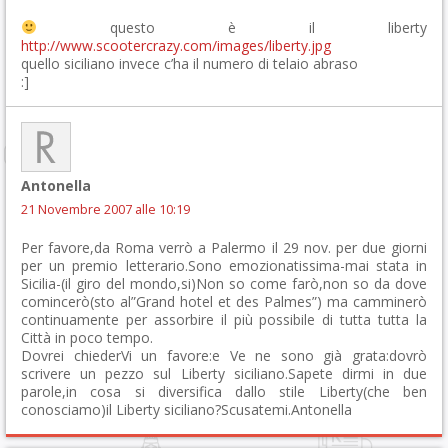
questo è il liberty
http://www.scootercrazy.com/images/liberty.jpg
quello siciliano invece c’ha il numero di telaio abraso
:]
Antonella
21 Novembre 2007 alle 10:19
Per favore,da Roma verrò a Palermo il 29 nov. per due giorni
per un premio letterario.Sono emozionatissima-mai stata in
Sicilia-(il giro del mondo,si)Non so come farò,non so da dove
comincerò(sto al”Grand hotel et des Palmes”) ma camminerò
continuamente per assorbire il più possibile di tutta tutta la
Città in poco tempo.
Dovrei chiederVi un favore:e Ve ne sono già grata:dovrò
scrivere un pezzo sul Liberty siciliano.Sapete dirmi in due
parole,in cosa si diversifica dallo stile Liberty(che ben
conosciamo)il Liberty siciliano?Scusatemi.Antonella