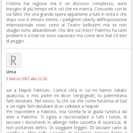
Cristina hai ragione ma è un discorso complesso, avrei
bisogno di più tempo ed è ciò che mi manca. Concordo con te
sul fatto che una grande opera appartiene a tutti e resta e che
dopo non è venuto niente, i padiglioni Liberty dell’esposizione
internazionale sono coevi al Teatro bellissimi ma se non
sbaglio sono abbandonati. Che dire sul resto? Palermo ha tanti
problemi e a trati ne sono nauseato ma come dice Nat c’è ben
di peggio.
Uma
5 Marzo 2007 alle 22:26
vai a Napoli Fabtrizio. L’unica città in cui mi hanno rubato
qualcosa, e mio padre mi disse ‘vergognati’, tu palermitana
farti derubare. Nel senso, tu che sai che come funziona al Sud
e sei vigile farti derubare di un cellulare a Napoli!
Per rispondere a Fabrizio, mia sorella fa la guida turistica da
anni a Palermo. Si sgola a raccomadare a tutti i turisti, di
lasciare i documenti in albergo nella cassetta di sicurezza, di
non portarseli dietro. Di viaggiare leggeri. Di lasciare carte di
credito o altro nelle cassette di sicurezza. Spesso fanno il