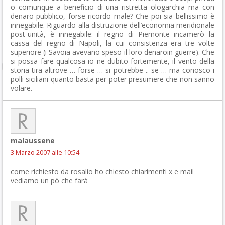
o comunque a beneficio di una ristretta ologarchia ma con
denaro pubblico, forse ricordo male? Che poi sia bellissimo è
innegabile. Riguardo alla distruzione dell’economia meridionale
post-unità, è innegabile: il regno di Piemonte incamerò la
cassa del regno di Napoli, la cui consistenza era tre volte
superiore (i Savoia avevano speso il loro denaroin guerre). Che
si possa fare qualcosa io ne dubito fortemente, il vento della
storia tira altrove … forse … si potrebbe .. se … ma conosco i
polli siciliani quanto basta per poter presumere che non sanno
volare.
malaussene
3 Marzo 2007 alle 10:54
come richiesto da rosalio ho chiesto chiarimenti x e mail
vediamo un pò che farà