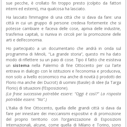
sue pecche, è crollato fin troppo presto (colpito da fattori
interni ed esterni), ma qualcosa ha lasciato.
Ha lasciato l’immagine di una città che si dava da fare: una
città in cui un gruppo di persone credeva fortemente che si
potesse cambiare e faceva delle cose, apriva delle industrie,
trasferiva capitali, si riuniva in circoli per la promozione delle
arti e dell’economia.
Ho partecipato a un documentario che andrà in onda sul
programma di Minoli, “La grande storia”, questo mi ha dato
modo di riflettere su un paio di cose. Tipo il fatto che esisteva
un
sistema
nella Palermo di fine Ottocento per cui l’arte
entrava in dialogo con le istituzioni e l’economia e produceva,
non solo a livello economico ma anche di novità (i prodotti dei
Florio ma anche dei Ducrot) di uomini (Basile) di idee (la Targa
Florio) di situazioni (l’Esposizione).
(La frase successiva potrebbe essere: “Oggi è così?” La risposta
potrebbe essere: “No”.)
L’Italia di fine Ottocento, quella delle grandi città si dava da
fare per innestare dei meccanismi espositivi e di promozione
del proprio territorio con l’organizzazione di Esposizioni
Internazionali, alcune, come quella di Milano e Torino, sono