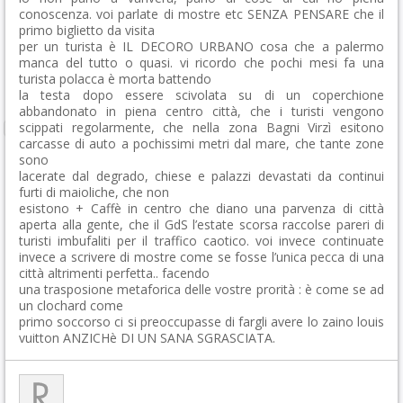
conoscenza. voi parlate di mostre etc SENZA PENSARE che il
primo biglietto da visita
per un turista è IL DECORO URBANO cosa che a palermo
manca del tutto o quasi. vi ricordo che pochi mesi fa una
turista polacca è morta battendo
la testa dopo essere scivolata su di un coperchione
abbandonato in piena centro città, che i turisti vengono
scippati regolarmente, che nella zona Bagni Virzì esitono
carcasse di auto a pochissimi metri dal mare, che tante zone
sono
lacerate dal degrado, chiese e palazzi devastati da continui
furti di maioliche, che non
esistono + Caffè in centro che diano una parvenza di città
aperta alla gente, che il GdS l’estate scorsa raccolse pareri di
turisti imbufaliti per il traffico caotico. voi invece continuate
invece a scrivere di mostre come se fosse l’unica pecca di una
città altrimenti perfetta.. facendo
una trasposione metaforica delle vostre prorità : è come se ad
un clochard come
primo soccorso ci si preoccupasse di fargli avere lo zaino louis
vuitton ANZICHè DI UN SANA SGRASCIATA.