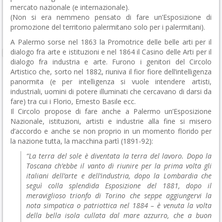
mercato nazionale (e internazionale).
(Non si era nemmeno pensato di fare un’Esposizione di
promozione del territorio palermitano solo per i palermitani).
A Palermo sorse nel 1863 la Promotrice delle belle arti per il
dialogo fra arte e istituzioni e nel 1864 il Casino delle Arti per il
dialogo fra industria e arte. Furono i genitori del Circolo
Artistico che, sorto nel 1882, riuniva il fior fiore dell’intelligenza
panormita (e per intelligenza si vuole intendere artisti,
industriali, uomini di potere illuminati che cercavano di darsi da
fare) tra cui i Florio, Ernesto Basile ecc.
Il Circolo propose di fare anche a Palermo un’Esposizione
Nazionale, istituzioni, artisti e industrie alla fine si misero
d’accordo e anche se non proprio in un momento florido per
la nazione tutta, la macchina partì (1891-92):
“La terra del sole è diventata la terra del lavoro. Dopo la
Toscana ch’ebbe il vanto di riunire per la prima volta gli
italiani dell’arte e dell’industria, dopo la Lombardia che
seguì colla splendida Esposizione del 1881, dopo il
meraviglioso trionfo di Torino che seppe aggiungervi la
nota simpatica o patriottica nel 1884 – è venuta la volta
della bella isola cullata dal mare azzurro, che a buon