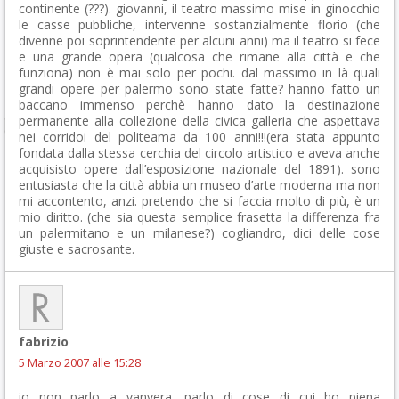
continente (???). giovanni, il teatro massimo mise in ginocchio
le casse pubbliche, intervenne sostanzialmente florio (che
divenne poi soprintendente per alcuni anni) ma il teatro si fece
e una grande opera (qualcosa che rimane alla città e che
funziona) non è mai solo per pochi. dal massimo in là quali
grandi opere per palermo sono state fatte? hanno fatto un
baccano immenso perchè hanno dato la destinazione
permanente alla collezione della civica galleria che aspettava
nei corridoi del politeama da 100 anni!!!(era stata appunto
fondata dalla stessa cerchia del circolo artistico e aveva anche
acquisisto opere dall’esposizione nazionale del 1891). sono
entusiasta che la città abbia un museo d’arte moderna ma non
mi accontento, anzi. pretendo che si faccia molto di più, è un
mio diritto. (che sia questa semplice frasetta la differenza fra
un palermitano e un milanese?) cogliandro, dici delle cose
giuste e sacrosante.
fabrizio
5 Marzo 2007 alle 15:28
io non parlo a vanvera, parlo di cose di cui ho piena