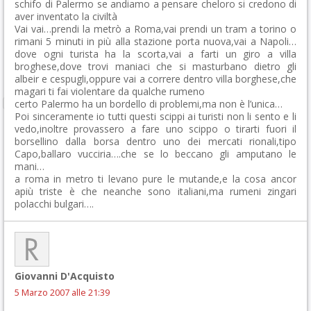
schifo di Palermo se andiamo a pensare cheloro si credono di
aver inventato la civiltà
Vai vai…prendi la metrò a Roma,vai prendi un tram a torino o
rimani 5 minuti in più alla stazione porta nuova,vai a Napoli…
dove ogni turista ha la scorta,vai a farti un giro a villa
broghese,dove trovi maniaci che si masturbano dietro gli
albeir e cespugli,oppure vai a correre dentro villa borghese,che
magari ti fai violentare da qualche rumeno
certo Palermo ha un bordello di problemi,ma non è l’unica…
Poi sinceramente io tutti questi scippi ai turisti non li sento e li
vedo,inoltre provassero a fare uno scippo o tirarti fuori il
borsellino dalla borsa dentro uno dei mercati rionali,tipo
Capo,ballaro vucciria….che se lo beccano gli amputano le
mani…
a roma in metro ti levano pure le mutande,e la cosa ancor
apiù triste è che neanche sono italiani,ma rumeni zingari
polacchi bulgari….
Giovanni D'Acquisto
5 Marzo 2007 alle 21:39