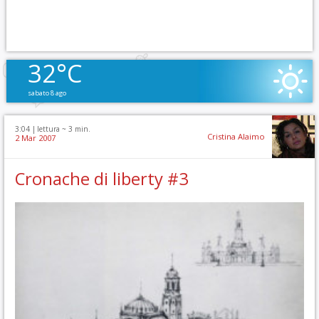
32°C
sabato 8 ago
3:04 |
lettura ~
3
min.
Cristina Alaimo
2 Mar 2007
Cronache di liberty #3