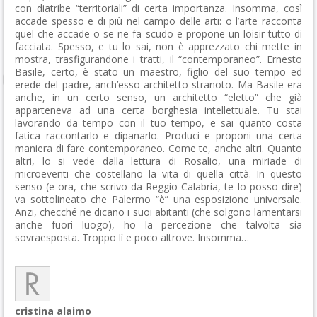
con diatribe “territoriali” di certa importanza. Insomma, così
accade spesso e di più nel campo delle arti: o l’arte racconta
quel che accade o se ne fa scudo e propone un loisir tutto di
facciata. Spesso, e tu lo sai, non è apprezzato chi mette in
mostra, trasfigurandone i tratti, il “contemporaneo”. Ernesto
Basile, certo, è stato un maestro, figlio del suo tempo ed
erede del padre, anch’esso architetto stranoto. Ma Basile era
anche, in un certo senso, un architetto “eletto” che già
apparteneva ad una certa borghesia intellettuale. Tu stai
lavorando da tempo con il tuo tempo, e sai quanto costa
fatica raccontarlo e dipanarlo. Produci e proponi una certa
maniera di fare contemporaneo. Come te, anche altri. Quanto
altri, lo si vede dalla lettura di Rosalio, una miriade di
microeventi che costellano la vita di quella città. In questo
senso (e ora, che scrivo da Reggio Calabria, te lo posso dire)
va sottolineato che Palermo “è” una esposizione universale.
Anzi, checché ne dicano i suoi abitanti (che solgono lamentarsi
anche fuori luogo), ho la percezione che talvolta sia
sovraesposta. Troppo lì e poco altrove. Insomma…
cristina alaimo