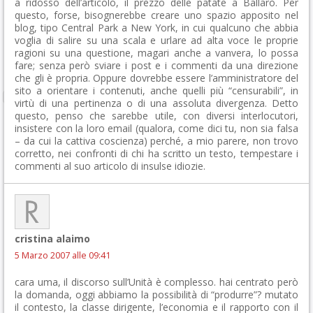
a ridosso dell’articolo, il prezzo delle patate a Ballarò. Per
questo, forse, bisognerebbe creare uno spazio apposito nel
blog, tipo Central Park a New York, in cui qualcuno che abbia
voglia di salire su una scala e urlare ad alta voce le proprie
ragioni su una questione, magari anche a vanvera, lo possa
fare; senza però sviare i post e i commenti da una direzione
che gli è propria. Oppure dovrebbe essere l’amministratore del
sito a orientare i contenuti, anche quelli più “censurabili”, in
virtù di una pertinenza o di una assoluta divergenza. Detto
questo, penso che sarebbe utile, con diversi interlocutori,
insistere con la loro email (qualora, come dici tu, non sia falsa
– da cui la cattiva coscienza) perché, a mio parere, non trovo
corretto, nei confronti di chi ha scritto un testo, tempestare i
commenti al suo articolo di insulse idiozie.
cristina alaimo
5 Marzo 2007 alle 09:41
cara uma, il discorso sull’Unità è complesso. hai centrato però
la domanda, oggi abbiamo la possibilità di “produrre”? mutato
il contesto, la classe dirigente, l’economia e il rapporto con il