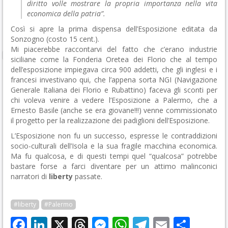
diritto volle mostrare la propria importanza nella vita
economica della patria”.
Così si apre la prima dispensa dell’Esposizione editata da
Sonzogno (costo 15 cent.).
Mi piacerebbe raccontarvi del fatto che c’erano industrie
siciliane come la Fonderia Oretea dei Florio che al tempo
dell’esposizione impiegava circa 900 addetti, che gli inglesi e i
francesi investivano qui, che l’appena sorta NGI (Navigazione
Generale Italiana dei Florio e Rubattino) faceva gli sconti per
chi voleva venire a vedere l’Esposizione a Palermo, che a
Ernesto Basile (anche se era giovane!!!) venne commissionato
il progetto per la realizzazione dei padiglioni dell’Esposizione.
L’Esposizione non fu un successo, espresse le contraddizioni
socio-culturali dell’Isola e la sua fragile macchina economica.
Ma fu qualcosa, e di questi tempi quel “qualcosa” potrebbe
bastare forse a farci diventare per un attimo malinconici
narratori di
liberty
passate.
#liberty
#Palermo
Facebook
LinkedIn
X
Threads
Messenger
WhatsApp
Telegram
Email
Cond