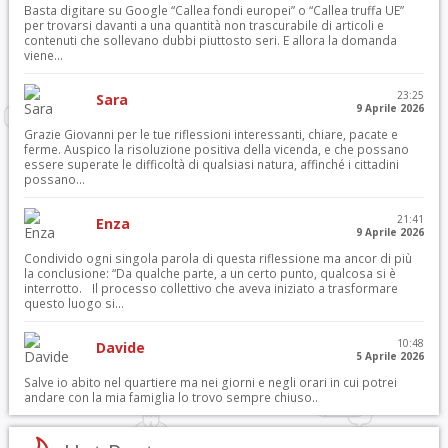
Basta digitare su Google “Callea fondi europei” o “Callea truffa UE”
per trovarsi davanti a una quantità non trascurabile di articoli e
contenuti che sollevano dubbi piuttosto seri. E allora la domanda
viene...
23:25
Sara
9 Aprile 2026
Grazie Giovanni per le tue riflessioni interessanti, chiare, pacate e
ferme. Auspico la risoluzione positiva della vicenda, e che possano
essere superate le difficoltà di qualsiasi natura, affinché i cittadini
possano...
21:41
Enza
9 Aprile 2026
Condivido ogni singola parola di questa riflessione ma ancor di più
la conclusione: “Da qualche parte, a un certo punto, qualcosa si è
interrotto. Il processo collettivo che aveva iniziato a trasformare
questo luogo si...
10:48
Davide
5 Aprile 2026
Salve io abito nel quartiere ma nei giorni e negli orari in cui potrei
andare con la mia famiglia lo trovo sempre chiuso..