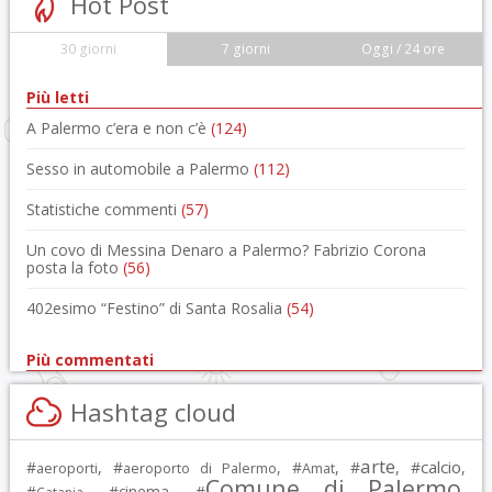
Hot Post
30 giorni
7 giorni
Oggi / 24 ore
Più letti
A Palermo c’era e non c’è
(124)
Sesso in automobile a Palermo
(112)
Statistiche commenti
(57)
Un covo di Messina Denaro a Palermo? Fabrizio Corona
posta la foto
(56)
402esimo “Festino” di Santa Rosalia
(54)
Più commentati
Hashtag cloud
arte
calcio
#
, #
, #
, #
, #
,
aeroporti
aeroporto di Palermo
Amat
Comune di Palermo
#
, #
cinema
, #
,