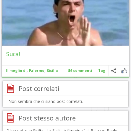
Suca!
,
,
Il meglio di
Palermo
Sicilia
56 commenti
Tag
Post correlati
Non sembra che ci siano post correlati.
Post stesso autore
“Una notte in Sicilia…La Sicilia è fimmina!” al Palazzo Reale