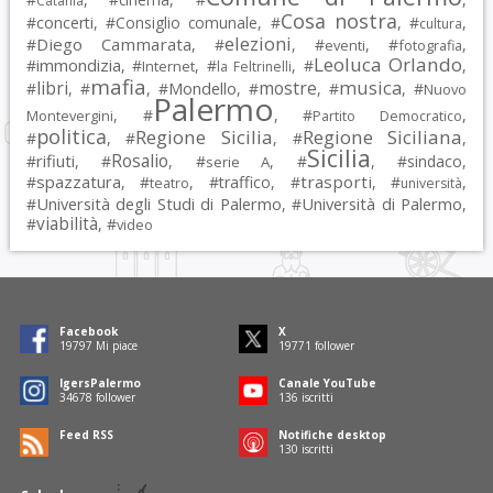
Catania
Cosa nostra
#
concerti
, #
Consiglio comunale
, #
, #
,
cultura
elezioni
Diego Cammarata
#
, #
, #
, #
,
eventi
fotografia
Leoluca Orlando
immondizia
#
, #
, #
, #
,
Internet
la Feltrinelli
mafia
musica
libri
mostre
#
, #
, #
Mondello
, #
, #
, #
Nuovo
Palermo
, #
, #
,
Montevergini
Partito Democratico
politica
Regione Sicilia
Regione Siciliana
#
, #
, #
,
Sicilia
Rosalio
rifiuti
#
, #
, #
, #
, #
sindaco
,
serie A
spazzatura
trasporti
#
, #
, #
traffico
, #
, #
,
teatro
università
Università degli Studi di Palermo
Università di Palermo
#
, #
,
viabilità
#
, #
video
Facebook
X
19797
Mi piace
19771
follower
IgersPalermo
Canale YouTube
34678
follower
136
iscritti
Feed RSS
Notifiche desktop
130
iscritti