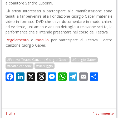
e coautore Sandro Luporini.
Gli artisti interessati a partecipare alla manifestazione sono
tenuti a far pervenire alla Fondazione Giorgio Gaber materiale
video in formato DVD che deve documentare in modo chiaro
ed evidente, unitamente ad una dettagliata relazione scritta, la
performance che si intende presentare nel corso del Festival.
Regolamento
e
modulo
per partecipare al Festival Teatro
Canzone Giorgio Gaber.
#Festival Teatro Canzone Giorgio Gaber
#Giorgio Gaber
#teatro canzone
#Viareggio
Facebook
LinkedIn
X
Threads
Messenger
WhatsApp
Telegram
Email
Cond
Sicilia
1 commento