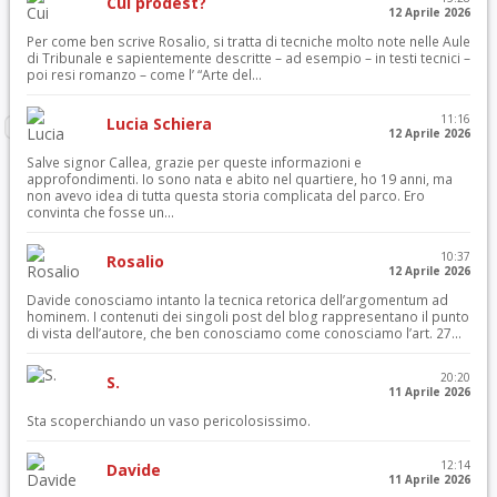
Cui prodest?
12 Aprile 2026
Per come ben scrive Rosalio, si tratta di tecniche molto note nelle Aule
di Tribunale e sapientemente descritte – ad esempio – in testi tecnici –
poi resi romanzo – come l’ “Arte del...
11:16
Lucia Schiera
12 Aprile 2026
Salve signor Callea, grazie per queste informazioni e
approfondimenti. Io sono nata e abito nel quartiere, ho 19 anni, ma
non avevo idea di tutta questa storia complicata del parco. Ero
convinta che fosse un...
10:37
Rosalio
12 Aprile 2026
Davide conosciamo intanto la tecnica retorica dell’argomentum ad
hominem. I contenuti dei singoli post del blog rappresentano il punto
di vista dell’autore, che ben conosciamo come conosciamo l’art. 27...
20:20
S.
11 Aprile 2026
Sta scoperchiando un vaso pericolosissimo.
12:14
Davide
11 Aprile 2026