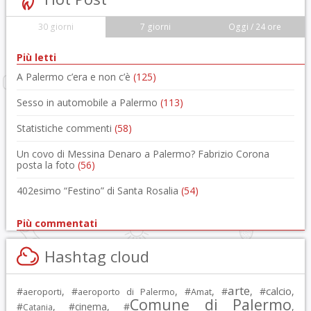
30 giorni
7 giorni
Oggi / 24 ore
Più letti
A Palermo c’era e non c’è
(125)
Sesso in automobile a Palermo
(113)
Statistiche commenti
(58)
Un covo di Messina Denaro a Palermo? Fabrizio Corona
posta la foto
(56)
402esimo “Festino” di Santa Rosalia
(54)
Più commentati
Hashtag cloud
arte
calcio
#
, #
, #
, #
, #
,
aeroporti
aeroporto di Palermo
Amat
Comune di Palermo
#
, #
cinema
, #
,
Catania