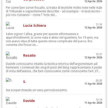
12 Aprile 2026
Per come ben scrive Rosalio, si tratta di tecniche molto note nelle Aule
di Tribunale e sapientemente descritte – ad esempio – in testi tecnici –
poi resi romanzo – come l’ “Arte del...
11:16
Lucia Schiera
12 Aprile 2026
Salve signor Callea, grazie per queste informazioni e
approfondimenti. Io sono nata e abito nel quartiere, ho 19 anni, ma
non avevo idea di tutta questa storia complicata del parco. Ero
convinta che fosse un...
10:37
Rosalio
12 Aprile 2026
Davide conosciamo intanto la tecnica retorica dell’argomentum ad
hominem. I contenuti dei singoli post del blog rappresentano il punto
di vista dell’autore, che ben conosciamo come conosciamo l’art. 27...
20:20
S.
11 Aprile 2026
Sta scoperchiando un vaso pericolosissimo.
12:14
Davide
11 Aprile 2026