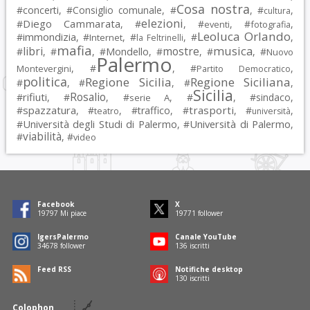
Cosa nostra
#
concerti
, #
Consiglio comunale
, #
, #
,
cultura
elezioni
Diego Cammarata
#
, #
, #
, #
,
eventi
fotografia
Leoluca Orlando
immondizia
#
, #
, #
, #
,
Internet
la Feltrinelli
mafia
musica
libri
mostre
#
, #
, #
Mondello
, #
, #
, #
Nuovo
Palermo
, #
, #
,
Montevergini
Partito Democratico
politica
Regione Sicilia
Regione Siciliana
#
, #
, #
,
Sicilia
Rosalio
rifiuti
#
, #
, #
, #
, #
sindaco
,
serie A
spazzatura
trasporti
#
, #
, #
traffico
, #
, #
,
teatro
università
Università degli Studi di Palermo
Università di Palermo
#
, #
,
viabilità
#
, #
video
Facebook
X
19797
Mi piace
19771
follower
IgersPalermo
Canale YouTube
34678
follower
136
iscritti
Feed RSS
Notifiche desktop
130
iscritti
Colophon