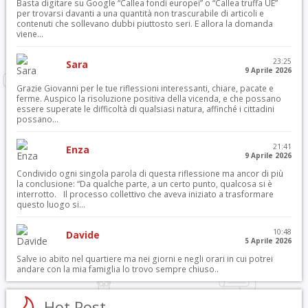
Basta digitare su Google “Callea fondi europei” o “Callea truffa UE”
per trovarsi davanti a una quantità non trascurabile di articoli e
contenuti che sollevano dubbi piuttosto seri. E allora la domanda
viene...
23:25
Sara
9 Aprile 2026
Grazie Giovanni per le tue riflessioni interessanti, chiare, pacate e
ferme. Auspico la risoluzione positiva della vicenda, e che possano
essere superate le difficoltà di qualsiasi natura, affinché i cittadini
possano...
21:41
Enza
9 Aprile 2026
Condivido ogni singola parola di questa riflessione ma ancor di più
la conclusione: “Da qualche parte, a un certo punto, qualcosa si è
interrotto. Il processo collettivo che aveva iniziato a trasformare
questo luogo si...
10:48
Davide
5 Aprile 2026
Salve io abito nel quartiere ma nei giorni e negli orari in cui potrei
andare con la mia famiglia lo trovo sempre chiuso..
Hot Post