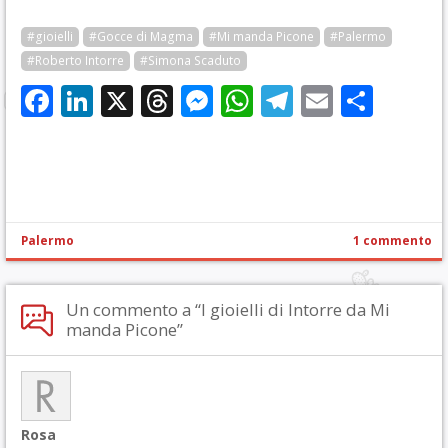
#gioielli
#Gocce di Magma
#Mi manda Picone
#Palermo
#Roberto Intorre
#Simona Scaduto
Facebook
LinkedIn
X
Threads
Messenger
WhatsApp
Telegram
Email
Cond
Palermo
1 commento
Un commento a “I gioielli di Intorre da Mi
manda Picone”
Rosa