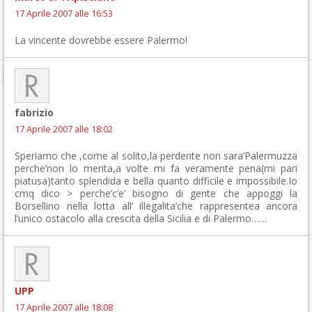
17 Aprile 2007 alle 16:53
La vincente dovrebbe essere Palermo!
fabrizio
17 Aprile 2007 alle 18:02
Speriamo che ,come al solito,la perdente non sara’Palermuzza
perche’non lo merita,a volte mi fa veramente pena(mi pari
piatusa)tanto splendida e bella quanto difficile e impossibile.Io
cmq dico > perche’c’e’ bisogno di gente che appoggi la
Borsellino nella lotta all’ illegalita’che rappresentea ancora
l’unico ostacolo alla crescita della Sicilia e di Palermo……
UPP
17 Aprile 2007 alle 18:08