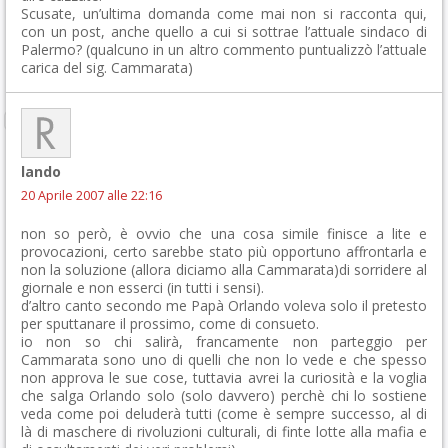
Scusate, un’ultima domanda come mai non si racconta qui,
con un post, anche quello a cui si sottrae l’attuale sindaco di
Palermo? (qualcuno in un altro commento puntualizzò l’attuale
carica del sig. Cammarata)
lando
20 Aprile 2007 alle 22:16
non so però, è ovvio che una cosa simile finisce a lite e
provocazioni, certo sarebbe stato più opportuno affrontarla e
non la soluzione (allora diciamo alla Cammarata)di sorridere al
giornale e non esserci (in tutti i sensi).
d’altro canto secondo me Papà Orlando voleva solo il pretesto
per sputtanare il prossimo, come di consueto.
io non so chi salirà, francamente non parteggio per
Cammarata sono uno di quelli che non lo vede e che spesso
non approva le sue cose, tuttavia avrei la curiosità e la voglia
che salga Orlando solo (solo davvero) perchè chi lo sostiene
veda come poi deluderà tutti (come è sempre successo, al di
là di maschere di rivoluzioni culturali, di finte lotte alla mafia e