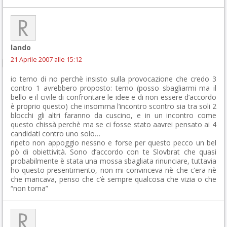
lando
21 Aprile 2007 alle 15:12
io temo di no perchè insisto sulla provocazione che credo 3
contro 1 avrebbero proposto: temo (posso sbagliarmi ma il
bello e il civile di confrontare le idee e di non essere d’accordo
è proprio questo) che insomma l’incontro scontro sia tra soli 2
blocchi gli altri faranno da cuscino, e in un incontro come
questo chissà perchè ma se ci fosse stato aavrei pensato ai 4
candidati contro uno solo…
ripeto non appoggio nessno e forse per questo pecco un bel
pò di obiettività. Sono d’accordo con te Slovbrat che quasi
probabilmente è stata una mossa sbagliata rinunciare, tuttavia
ho questo presentimento, non mi convinceva nè che c’era nè
che mancava, penso che c’è sempre qualcosa che vizia o che
“non torna”