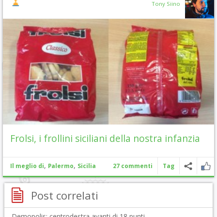
Tony Siino
Frolsi, i frollini siciliani della nostra infanzia
,
,
Il meglio di
Palermo
Sicilia
27 commenti
Tag
Post correlati
Demopolis: centrodestra avanti di 18 punti