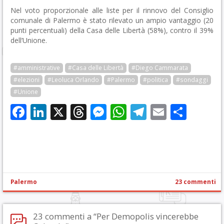
Nel voto proporzionale alle liste per il rinnovo del Consiglio
comunale di Palermo è stato rilevato un ampio vantaggio (20
punti percentuali) della Casa delle Libertà (58%), contro il 39%
dell’Unione.
#amministrative
#Casa delle Libertà
#Diego Cammarata
#elezioni
#Leoluca Orlando
#Palermo
#politica
#sondaggi
#Unione
Facebook
LinkedIn
X
Threads
Messenger
WhatsApp
Telegram
Email
Cond
Palermo
23 commenti
23 commenti a “Per Demopolis vincerebbe