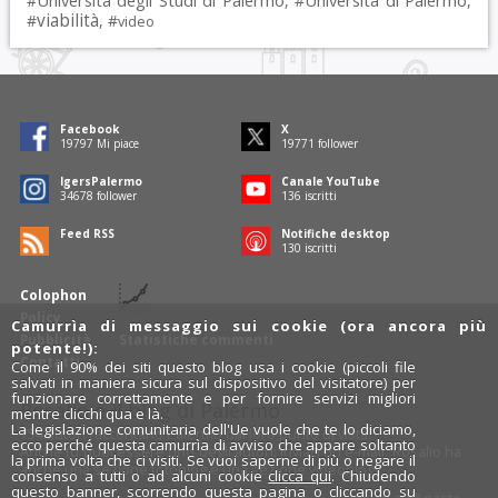
#
, #
,
viabilità
#
, #
video
Facebook
X
19797
Mi piace
19771
follower
IgersPalermo
Canale YouTube
34678
follower
136
iscritti
Feed RSS
Notifiche desktop
130
iscritti
Colophon
Policy
Camurrìa di messaggio sui cookie (ora ancora più
Pubblicità
Statistiche commenti
potente!):
Contatti
Come il 90% dei siti questo blog usa i cookie (piccoli file
salvati in maniera sicura sul dispositivo del visitatore) per
funzionare correttamente e per fornire servizi migliori
Rosalio è il blog di Palermo
mentre clicchi qua e là.
La legislazione comunitaria dell'Ue vuole che te lo diciamo,
754 autori
raccontano Palermo dal loro punto di vista.
ecco perché questa camurrìa di avviso che appare soltanto
Anche tu puoi essere uno degli autori: inviaci un'
e-mail
. Rosalio ha
la prima volta che ci visiti. Se vuoi saperne di più o negare il
anche una sezione
fotoblog
e una sezione
videoblog
.
consenso a tutti o ad alcuni cookie
clicca qui
. Chiudendo
questo banner, scorrendo questa pagina o cliccando su