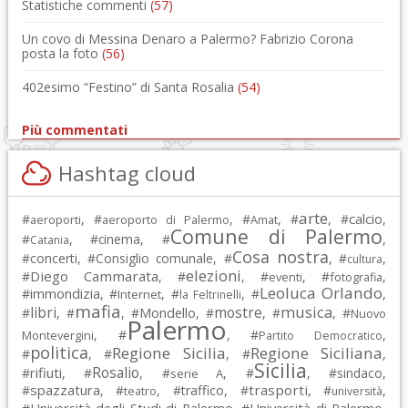
Statistiche commenti
(57)
Un covo di Messina Denaro a Palermo? Fabrizio Corona
posta la foto
(56)
402esimo “Festino” di Santa Rosalia
(54)
Più commentati
Hashtag cloud
arte
calcio
#
, #
, #
, #
, #
,
aeroporti
aeroporto di Palermo
Amat
Comune di Palermo
#
, #
cinema
, #
,
Catania
Cosa nostra
#
concerti
, #
Consiglio comunale
, #
, #
,
cultura
elezioni
Diego Cammarata
#
, #
, #
, #
,
eventi
fotografia
Leoluca Orlando
immondizia
#
, #
, #
, #
,
Internet
la Feltrinelli
mafia
musica
libri
mostre
#
, #
, #
Mondello
, #
, #
, #
Nuovo
Palermo
, #
, #
,
Montevergini
Partito Democratico
politica
Regione Sicilia
Regione Siciliana
#
, #
, #
,
Sicilia
Rosalio
rifiuti
#
, #
, #
, #
, #
sindaco
,
serie A
spazzatura
trasporti
#
, #
, #
traffico
, #
, #
,
teatro
università
Università degli Studi di Palermo
Università di Palermo