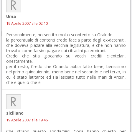
Uma
19 Aprile 2007 alle 02:10
Personalmente, ho sentito molto scontento su Oralndo.
la percentuale di contenti credo faccia parte degli ex-detenuti,
che doveva piazare alla vecchia legislatura, e che non hanno
trovato come farsim pagare dai cittadini palermirani.
Credo che stia giocando su vecchi crediti clientelari,
onestamente.
per il resto, Credo che Orlando abbia fatto bene, benissimo
nel primo quinquiennio, meno bene nel secondo e nel terzo, in
cui é stato latitante ed Ha lasciato tutto nelle mani di Arcuri,
che é quello che é.
siciliano
19 Aprile 2007 alle 19:46
Che strano questo sondaggio! Cosa hanno chiesto per