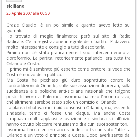
siciliano
25 Aprile 2007 alle 00:50
Grazie Claudio, è un po’ simile a quanto avevo letto sui
giornali.
Ho trovato di meglio finalmente però sul sito di Radio
Radicale. C’è la registrazione integrale del dibattito. E’ davvero
molto interessante e consiglio a tutti di ascoltarla.
Piraino non c’è stato praticamente. I suoi interventi erano al
cloroformio. La partita, retoricamente parlando, era tutta tra
Orlando e Costa.
Il primo mi è sembrato più esperto come oratore, si vede che
Costa è nuovo della politica.
Ma Costa ha picchiato giù duro soprattutto contro le
contraddizioni di Orlando, sulle sue assunzioni di precari, sulla
sudditanza alle politiche anti-siciliane nazionali che tolgono
posti di lavoro a Palermo, insomma ha reso l’incontro vivo,
ché altrimenti sarebbe stato solo un comizio di Orlando.
La platea tributava molti più consensi a Orlando, ma, essendo
sindacale, temo ci fosse una claque. Ma anche Costa
strappava molti applausi e ovazioni e i sindacalisti all’inizio
hanno dovuto bloccare l’entusiasmo di alcuni suoi sostenitori.
Insomma fino a ieri ero ancora indeciso tra un voto “utile” a
Orlando e un voto di principio a Costa. Dopo averli sentiti dal