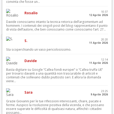
convinta che fosse un...
10:37
Rosalio
12 Aprile 2026
Davide conosciamo intanto la tecnica retorica dell’argomentum ad
hominem. I contenuti dei singoli post del blog rappresentano il punto
di vista dell’autore, che ben conosciamo come conosciamo l’art. 27...
20:20
S.
11 Aprile 2026
Sta scoperchiando un vaso pericolosissimo.
12:14
Davide
11 Aprile 2026
Basta digitare su Google “Callea fondi europei” o “Callea truffa UE”
per trovarsi davanti a una quantità non trascurabile di articoli e
contenuti che sollevano dubbi piuttosto seri. E allora la domanda
viene...
23:25
Sara
9 Aprile 2026
Grazie Giovanni per le tue riflessioni interessanti, chiare, pacate e
ferme. Auspico la risoluzione positiva della vicenda, e che possano
essere superate le difficoltà di qualsiasi natura, affinché i cittadini
possano...