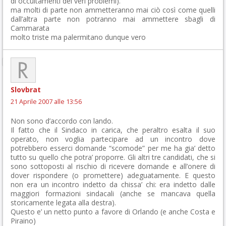
di occultamenti dei veri problemi).
ma molti di parte non ammetteranno mai ciò così come quelli
dall’altra parte non potranno mai ammettere sbagli di
Cammarata
molto triste ma palermitano dunque vero
Slovbrat
21 Aprile 2007 alle 13:56
Non sono d’accordo con lando.
Il fatto che il Sindaco in carica, che peraltro esalta il suo
operato, non voglia partecipare ad un incontro dove
potrebbero esserci domande “scomode” per me ha gia’ detto
tutto su quello che potra’ proporre. Gli altri tre candidati, che si
sono sottoposti al rischio di ricevere domande e all’onere di
dover rispondere (o promettere) adeguatamente. E questo
non era un incontro indetto da chissa’ chi: era indetto dalle
maggiori formazioni sindacali (anche se mancava quella
storicamente legata alla destra).
Questo e’ un netto punto a favore di Orlando (e anche Costa e
Piraino)