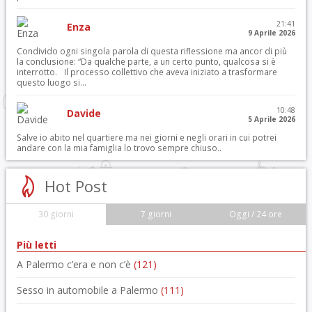
21:41
Enza
9 Aprile 2026
Condivido ogni singola parola di questa riflessione ma ancor di più
la conclusione: “Da qualche parte, a un certo punto, qualcosa si è
interrotto. Il processo collettivo che aveva iniziato a trasformare
questo luogo si...
10:48
Davide
5 Aprile 2026
Salve io abito nel quartiere ma nei giorni e negli orari in cui potrei
andare con la mia famiglia lo trovo sempre chiuso..
Hot Post
30 giorni
7 giorni
Oggi / 24 ore
Più letti
A Palermo c’era e non c’è
(121)
Sesso in automobile a Palermo
(111)