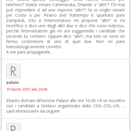
telefono? Volete votare Cammarata, Orlando o “altri”? Chi mai
può rispondere sì ad una risposta “altri”? Se io voglio votare
per Costa o per Piraino (nel frattempo è spuntato pure
Zampardi, OK) e l’intervistatore mi propone “altri” io mi
mortifico e dico uno degli altri due o dico che sono indeciso,
perché l’intervistatore già mi sta suggerendo i candidati che
secondo lui contano. Oppure dico “altri”, ma solo se sono un
ferreo sostenitore di uno di quei due. Non mi pare
metodologicamente corretto.
A me pare propaganda…
soloio
19 Aprile 2007 alle 20:46
Intanto domani all’Astoria Palace alle ore 10,00 c’è un incontro
con i candidati a Sindaco organizzato dalla CGIL-CISL-UIL …
sarà interessante da seguire