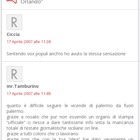
Orlando”
Ciccia
17 Aprile 2007 alle 11:28
Sentendo vox populi anch’io ho avuto la stessa sensazione
mr.Tamburino
17 Aprile 2007 alle 11:49
quanto è difficile seguire le vicende di palermo da fuori
palermo.
grazie a rosalio che pur non essendo un organo di stampa
“ufficiale” ci riesce a dare tantissime info vista la mancanza
totale di testate giornalistiche siciliane on line.
grazie a tutti coloro che ci lavorano.
grazie toni che con la tua “idea” hai dato veramente un