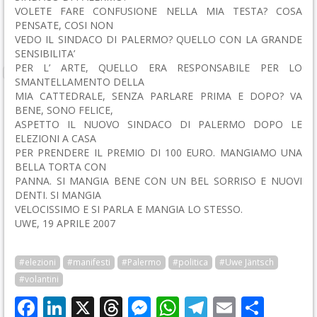
VOLETE FARE CONFUSIONE NELLA MIA TESTA? COSA
PENSATE, COSI NON
VEDO IL SINDACO DI PALERMO? QUELLO CON LA GRANDE
SENSIBILITA’
PER L’ ARTE, QUELLO ERA RESPONSABILE PER LO
SMANTELLAMENTO DELLA
MIA CATTEDRALE, SENZA PARLARE PRIMA E DOPO? VA
BENE, SONO FELICE,
ASPETTO IL NUOVO SINDACO DI PALERMO DOPO LE
ELEZIONI A CASA
PER PRENDERE IL PREMIO DI 100 EURO. MANGIAMO UNA
BELLA TORTA CON
PANNA. SI MANGIA BENE CON UN BEL SORRISO E NUOVI
DENTI. SI MANGIA
VELOCISSIMO E SI PARLA E MANGIA LO STESSO.
UWE, 19 APRILE 2007
#elezioni
#manifesti
#Palermo
#politica
#Uwe Jäntsch
#volantini
Facebook
LinkedIn
X
Threads
Messenger
WhatsApp
Telegram
Email
Cond