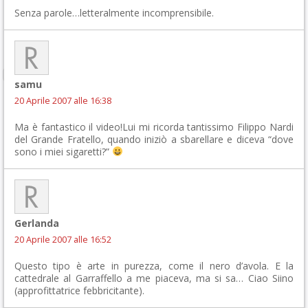
Senza parole…letteralmente incomprensibile.
samu
20 Aprile 2007 alle 16:38
Ma è fantastico il video!Lui mi ricorda tantissimo Filippo Nardi
del Grande Fratello, quando iniziò a sbarellare e diceva “dove
sono i miei sigaretti?”
Gerlanda
20 Aprile 2007 alle 16:52
Questo tipo è arte in purezza, come il nero d’avola. E la
cattedrale al Garraffello a me piaceva, ma si sa… Ciao Siino
(approfittatrice febbricitante).