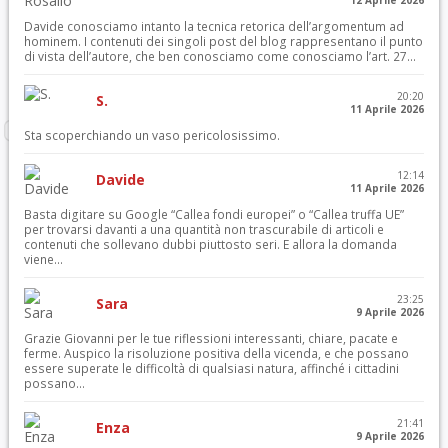
12 Aprile 2026
Davide conosciamo intanto la tecnica retorica dell’argomentum ad
hominem. I contenuti dei singoli post del blog rappresentano il punto
di vista dell’autore, che ben conosciamo come conosciamo l’art. 27...
20:20
S.
11 Aprile 2026
Sta scoperchiando un vaso pericolosissimo.
12:14
Davide
11 Aprile 2026
Basta digitare su Google “Callea fondi europei” o “Callea truffa UE”
per trovarsi davanti a una quantità non trascurabile di articoli e
contenuti che sollevano dubbi piuttosto seri. E allora la domanda
viene...
23:25
Sara
9 Aprile 2026
Grazie Giovanni per le tue riflessioni interessanti, chiare, pacate e
ferme. Auspico la risoluzione positiva della vicenda, e che possano
essere superate le difficoltà di qualsiasi natura, affinché i cittadini
possano...
21:41
Enza
9 Aprile 2026