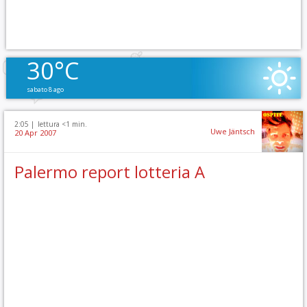
30°C
sabato 8 ago
2:05 |
lettura <1 min.
Uwe Jäntsch
20 Apr 2007
Palermo report lotteria A