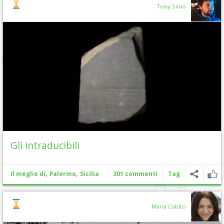
Tony Siino
Gli intraducibili
,
,
Il meglio di
Palermo
Sicilia
301 commenti
Tag
Maria Cubito