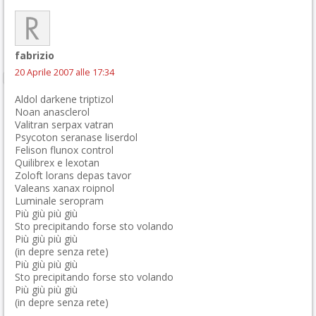
fabrizio
20 Aprile 2007 alle 17:34
Aldol darkene triptizol
Noan anasclerol
Valitran serpax vatran
Psycoton seranase liserdol
Felison flunox control
Quilibrex e lexotan
Zoloft lorans depas tavor
Valeans xanax roipnol
Luminale seropram
Più giù più giù
Sto precipitando forse sto volando
Più giù più giù
(in depre senza rete)
Più giù più giù
Sto precipitando forse sto volando
Più giù più giù
(in depre senza rete)