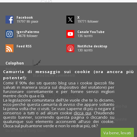
Facebook
X
19797
Mi piace
19771
follower
IgersPalermo
Canale YouTube
34678
follower
136
iscritti
Feed RSS
Notifiche desktop
130
iscritti
Colophon
Policy
Camurrìa di messaggio sui cookie (ora ancora più
Pubblicità
Statistiche commenti
potente!):
Contatti
Come il 90% dei siti questo blog usa i cookie (piccoli file
salvati in maniera sicura sul dispositivo del visitatore) per
funzionare correttamente e per fornire servizi migliori
Rosalio è il blog di Palermo
mentre clicchi qua e là.
La legislazione comunitaria dell'Ue vuole che te lo diciamo,
754 autori
raccontano Palermo dal loro punto di vista.
ecco perché questa camurrìa di avviso che appare soltanto
Anche tu puoi essere uno degli autori: inviaci un'
e-mail
. Rosalio ha
la prima volta che ci visiti. Se vuoi saperne di più o negare il
anche una sezione
fotoblog
e una sezione
videoblog
.
consenso a tutti o ad alcuni cookie
clicca qui
. Chiudendo
questo banner, scorrendo questa pagina o cliccando su
Design
cut&paste
qualunque suo elemento acconsenti all'uso dei cookie.
Clicca sul pulsantone verde e non lo vedrai più, ok?
Rosalio.it
Da un'idea di
Tony Siino
Va bene, levati
Segui Rosalio su
facebook
,
X
e
Instagram
x