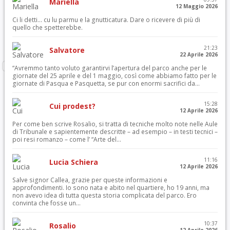
Mariella
12 Maggio 2026
Ci li detti… cu lu parmu e la gnutticatura. Dare o ricevere di più di
quello che spetterebbe.
21:23
Salvatore
22 Aprile 2026
“Avremmo tanto voluto garantirvi l’apertura del parco anche per le
giornate del 25 aprile e del 1 maggio, così come abbiamo fatto per le
giornate di Pasqua e Pasquetta, se pur con enormi sacrifici da...
15:28
Cui prodest?
12 Aprile 2026
Per come ben scrive Rosalio, si tratta di tecniche molto note nelle Aule
di Tribunale e sapientemente descritte – ad esempio – in testi tecnici –
poi resi romanzo – come l’ “Arte del...
11:16
Lucia Schiera
12 Aprile 2026
Salve signor Callea, grazie per queste informazioni e
approfondimenti. Io sono nata e abito nel quartiere, ho 19 anni, ma
non avevo idea di tutta questa storia complicata del parco. Ero
convinta che fosse un...
10:37
Rosalio