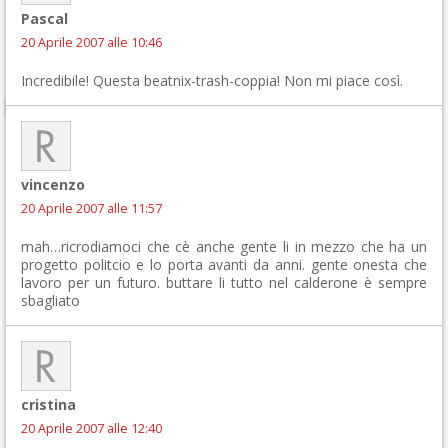
Pascal
20 Aprile 2007 alle 10:46
Incredibile! Questa beatnix-trash-coppia! Non mi piace così.
vincenzo
20 Aprile 2007 alle 11:57
mah…ricrodiamoci che cè anche gente li in mezzo che ha un
progetto politcio e lo porta avanti da anni. gente onesta che
lavoro per un futuro. buttare li tutto nel calderone è sempre
sbagliato
cristina
20 Aprile 2007 alle 12:40