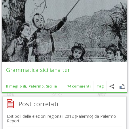
Grammatica siciliana ter
,
,
Il meglio di
Palermo
Sicilia
74 commenti
Tag
Post correlati
Exit poll delle elezioni regionali 2012 (Palermo) da Palermo
Report