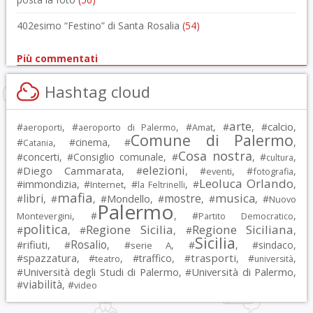
402esimo “Festino” di Santa Rosalia
(54)
Più commentati
Hashtag cloud
arte
calcio
#
, #
, #
, #
, #
,
aeroporti
aeroporto di Palermo
Amat
Comune di Palermo
#
, #
cinema
, #
,
Catania
Cosa nostra
#
concerti
, #
Consiglio comunale
, #
, #
,
cultura
elezioni
Diego Cammarata
#
, #
, #
, #
,
eventi
fotografia
Leoluca Orlando
immondizia
#
, #
, #
, #
,
Internet
la Feltrinelli
mafia
musica
libri
mostre
#
, #
, #
Mondello
, #
, #
, #
Nuovo
Palermo
, #
, #
,
Montevergini
Partito Democratico
politica
Regione Sicilia
Regione Siciliana
#
, #
, #
,
Sicilia
Rosalio
rifiuti
#
, #
, #
, #
, #
sindaco
,
serie A
spazzatura
trasporti
#
, #
, #
traffico
, #
, #
,
teatro
università
Università degli Studi di Palermo
Università di Palermo
#
, #
,
viabilità
#
, #
video