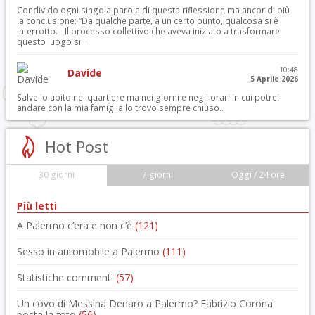
Condivido ogni singola parola di questa riflessione ma ancor di più
la conclusione: “Da qualche parte, a un certo punto, qualcosa si è
interrotto. Il processo collettivo che aveva iniziato a trasformare
questo luogo si...
10:48
Davide
5 Aprile 2026
Salve io abito nel quartiere ma nei giorni e negli orari in cui potrei
andare con la mia famiglia lo trovo sempre chiuso..
Hot Post
30 giorni
7 giorni
Oggi / 24 ore
Più letti
A Palermo c’era e non c’è
(121)
Sesso in automobile a Palermo
(111)
Statistiche commenti
(57)
Un covo di Messina Denaro a Palermo? Fabrizio Corona
posta la foto
(56)