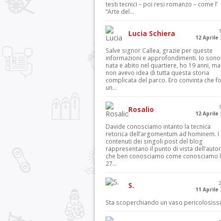
testi tecnici – poi resi romanzo – come l’
“Arte del...
Lucia Schiera
12 Aprile
Salve signor Callea, grazie per queste
informazioni e approfondimenti. Io sono
nata e abito nel quartiere, ho 19 anni, ma
non avevo idea di tutta questa storia
complicata del parco. Ero convinta che f
un...
Rosalio
12 Aprile
Davide conosciamo intanto la tecnica
retorica dell’argomentum ad hominem. I
contenuti dei singoli post del blog
rappresentano il punto di vista dell’autor
che ben conosciamo come conosciamo l’
27...
S.
11 Aprile
Sta scoperchiando un vaso pericolosiss