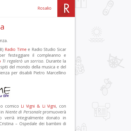
Rosalio
za
nza.
58)
Radio Time
e Radio Studio Sicar
per festeggiare il compleanno e
o
Ti regalerò un sorriso
. Durante la
 ospiti del mondo della musica e del
ienza per disabili Pietro Marcellino
 duo comico
Li Vigni & Li Vigni
, con
 in
Niente di Personale
promuoverà
so verrà integralmente donato in
Cristina – Ospedale dei bambini di