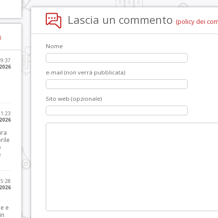
Lascia un commento
(policy dei co
)
Nome
09:37
2026
e-mail (non verrà pubblicata)
Sito web (opzionale)
21:23
 2026
ura
rile
o
e
15:28
 2026
le e
in