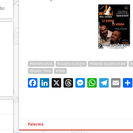
dio
#beneficenza
#Livigni e Livigni
#Niente di personale
#
#Radio Time
#Wiki
Facebook
LinkedIn
X
Threads
Messenge
WhatsA
Tele
Em
Palermo