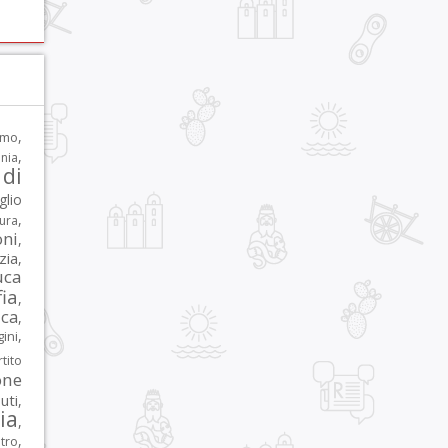
,
rmo
,
nia
di
glio
,
tura
oni
,
zia
,
uca
ia
,
ca
,
,
ni
tito
one
iuti
,
lia
,
,
tro