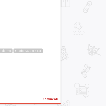
Palermo
#Radio Studio Sicar
r
pp
gram
ail
Condividi
Commenti