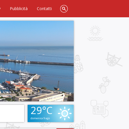
y
Pubblicità
Contatti
29°C
domenica 9 ago