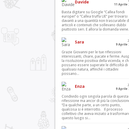
Davide
11 Aprile
Basta digitare su Google “Callea fondi
europei” o “Callea truffa UE” per trovarsi
davanti a una quantità non trascurabile d
articoli e contenuti che sollevano dubbi
piuttosto seri. E allora la domanda viene.
Sara
9 Aprile
Grazie Giovanni per le tue riflessioni
interessanti, chiare, pacate e ferme. Aus
la risoluzione positiva della vicenda, e c
possano essere superate le difficoltà di
qualsiasi natura, affinché i cittadini
possano...
Enza
9 Aprile
Condivido ogni singola parola di questa
riflessione ma ancor di più la conclusion
“Da qualche parte, a un certo punto,
qualcosa si è interrotto. Il processo
collettivo che aveva iniziato a trasformar
questo luogo si...