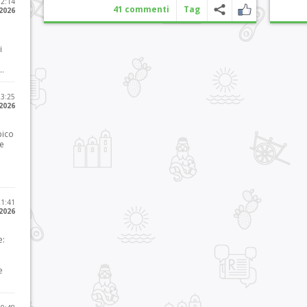
12:14
41 commenti
Tag
 2026
i
..
23:25
 2026
pico
he
21:41
 2026
e:
e