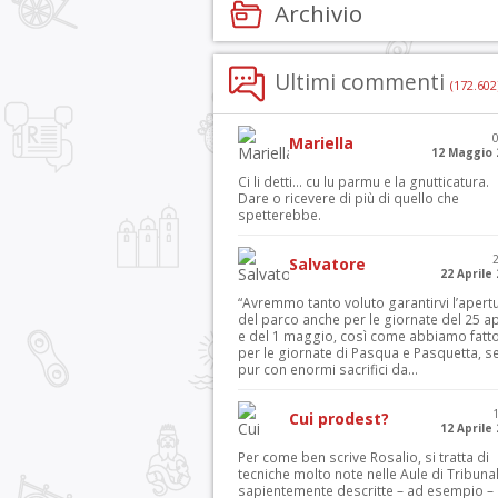
Archivio
Ultimi commenti
(172.602
Mariella
12 Maggio 
Ci li detti… cu lu parmu e la gnutticatura.
Dare o ricevere di più di quello che
spetterebbe.
Salvatore
22 Aprile
“Avremmo tanto voluto garantirvi l’apert
del parco anche per le giornate del 25 ap
e del 1 maggio, così come abbiamo fatt
per le giornate di Pasqua e Pasquetta, s
pur con enormi sacrifici da...
Cui prodest?
12 Aprile
Per come ben scrive Rosalio, si tratta di
tecniche molto note nelle Aule di Tribuna
sapientemente descritte – ad esempio – 