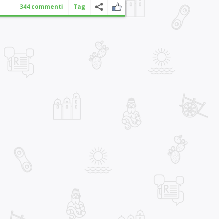
344 commenti
Tag