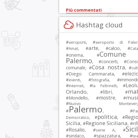
Più commentati
Hashtag cloud
#
, #
aeroporti
aeroporto di Pale
arte
calcio
#
, #
, #
, #
Amat
Cata
Comune 
#
cinema
, #
Palermo
, #
concerti
, #
Consi
Cosa nostra
comunale
, #
, #
cul
elezi
Diego Cammarata
#
, #
immondi
#
, #
, #
eventi
fotografia
Leol
#
, #
, #
Internet
la Feltrinelli
maf
Orlando
libri
, #
, #
musi
mostre
#
Mondello
, #
, #
#
Nuovo Montevergi
Palermo
#
, #
Par
politica
Regi
, #
, #
Democratico
Sicilia
Regione Siciliana
rif
, #
, #
Sici
Rosalio
#
, #
, #
serie A
spazzatura
#
sindaco
, #
, #
tea