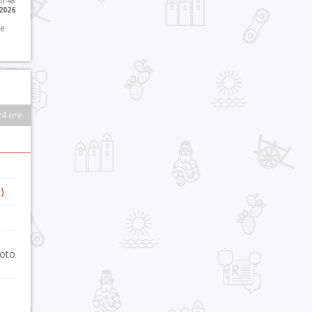
10:48
 2026
 e
24 ore
)
foto