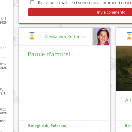
Ricevi un'e-mail se ci sono nuovi commenti o
iscri
11:16
 2026
Alessandra Bertoncini
osse
Parole d’amore!
10:37
 2026
e,
art.
A 
20:20
 2026
imo.
,
Il meglio di
Palermo
Il m