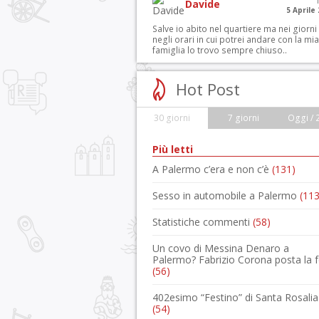
Davide
5 Aprile
Salve io abito nel quartiere ma nei giorni
negli orari in cui potrei andare con la mia
famiglia lo trovo sempre chiuso..
Hot Post
30 giorni
7 giorni
Oggi / 
Più letti
A Palermo c’era e non c’è
(131)
Sesso in automobile a Palermo
(113
Statistiche commenti
(58)
Un covo di Messina Denaro a
Palermo? Fabrizio Corona posta la 
(56)
402esimo “Festino” di Santa Rosalia
(54)