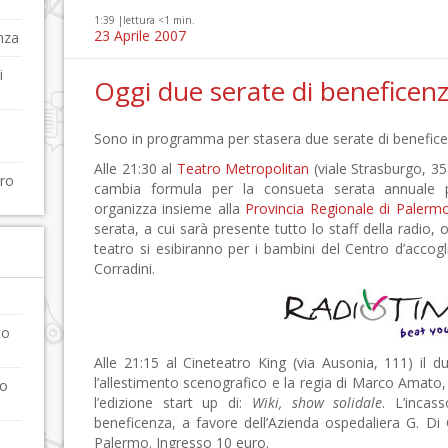
1:39 |
lettura <1 min.
23 Aprile 2007
nza
i
Oggi due serate di beneficen
Sono in programma per stasera due serate di benefice
Alle 21:30 al
Teatro Metropolitan
(viale Strasburgo, 3
tro
cambia formula per la consueta serata annuale 
organizza insieme alla
Provincia Regionale di Palerm
serata, a cui sarà presente tutto lo staff della radio,
teatro si esibiranno per i bambini del Centro d’accogl
Corradini.
to
Alle 21:15 al Cineteatro King (via Ausonia, 111) il
l’allestimento scenografico e la regia di Marco Amato,
to
l’edizione start up di:
Wiki, show solidale
. L’incas
beneficenza, a favore dell’Azienda ospedaliera G. Di 
Palermo. Ingresso 10 euro.