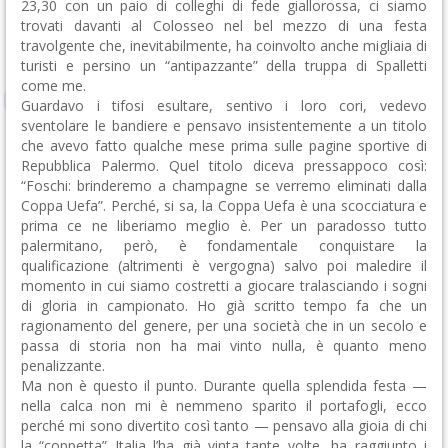
23,30 con un paio di colleghi di fede giallorossa, ci siamo
trovati davanti al Colosseo nel bel mezzo di una festa
travolgente che, inevitabilmente, ha coinvolto anche migliaia di
turisti e persino un “antipazzante” della truppa di Spalletti
come me.
Guardavo i tifosi esultare, sentivo i loro cori, vedevo
sventolare le bandiere e pensavo insistentemente a un titolo
che avevo fatto qualche mese prima sulle pagine sportive di
Repubblica Palermo. Quel titolo diceva pressappoco così:
“Foschi: brinderemo a champagne se verremo eliminati dalla
Coppa Uefa”. Perché, si sa, la Coppa Uefa è una scocciatura e
prima ce ne liberiamo meglio è. Per un paradosso tutto
palermitano, però, è fondamentale conquistare la
qualificazione (altrimenti è vergogna) salvo poi maledire il
momento in cui siamo costretti a giocare tralasciando i sogni
di gloria in campionato. Ho già scritto tempo fa che un
ragionamento del genere, per una società che in un secolo e
passa di storia non ha mai vinto nulla, è quanto meno
penalizzante.
Ma non è questo il punto.
Durante quella splendida festa —
nella calca non mi è nemmeno sparito il portafogli, ecco
perché mi sono divertito così tanto — pensavo alla gioia di chi
la “coppetta” Italia l’ha già vinta tante volte, ha raggiunto i