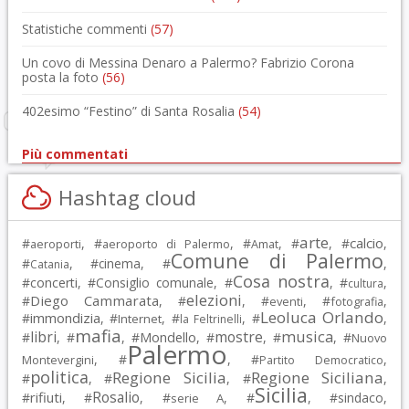
Statistiche commenti
(57)
Un covo di Messina Denaro a Palermo? Fabrizio Corona
posta la foto
(56)
402esimo “Festino” di Santa Rosalia
(54)
Più commentati
Hashtag cloud
arte
calcio
#
, #
, #
, #
, #
,
aeroporti
aeroporto di Palermo
Amat
Comune di Palermo
#
, #
cinema
, #
,
Catania
Cosa nostra
#
concerti
, #
Consiglio comunale
, #
, #
,
cultura
elezioni
Diego Cammarata
#
, #
, #
, #
,
eventi
fotografia
Leoluca Orlando
immondizia
#
, #
, #
, #
,
Internet
la Feltrinelli
mafia
musica
libri
mostre
#
, #
, #
Mondello
, #
, #
, #
Nuovo
Palermo
, #
, #
,
Montevergini
Partito Democratico
politica
Regione Sicilia
Regione Siciliana
#
, #
, #
,
Sicilia
Rosalio
rifiuti
#
, #
, #
, #
, #
sindaco
,
serie A