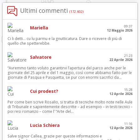
Ultimi commenti
(172.602)
09:37
Mariella
12 Maggio 2026
Ci li detti… cu lu parmu e la gnutticatura. Dare o ricevere di più di
quello che spetterebbe.
21:23
Salvatore
22 Aprile 2026
“Avremmo tanto voluto garantirvi l’apertura del parco anche per le
giornate del 25 aprile e del 1 maggio, così come abbiamo fatto per le
giornate di Pasqua e Pasquetta, se pur con enormi sacrifici da...
15:28
Cui prodest?
12 Aprile 2026
Per come ben scrive Rosalio, si tratta di tecniche molto note nelle Aule
di Tribunale e sapientemente descritte – ad esempio – in testi tecnici –
poi resi romanzo – come l’ “Arte del...
11:16
Lucia Schiera
12 Aprile 2026
Salve signor Callea, grazie per queste informazioni e