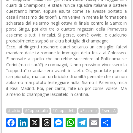
quarti di Champions, è stata l’unica squadra italiana a battere
quest’anno l’Inter, eppure esulta come se avesse portato a
casa il massimo dei trionfi. E mi veniva in mente la formazione
schierata dal Palermo negli ottavi di finale contro la Samp: in
porta Sirigu, poi altri tre o quattro ragazzini della Primavera
assieme a tutti i rincalzi. Si perse, com’è ovvio, e qualcuno
probabilmente stappò un’altra bottiglia di champagne.
Ecco, ai dirigenti rosanero darei soltanto un consiglio: fatevi
mandare dalle tv romane le immagini della festa al Colosseo.
E pensate a quello che potrebbe succedere al Politeama se
Corini (ma ci sarà?) e compagni, l’anno prossimo vincessero la
“coppetta” o andassero avanti in Uefa. Ok, guardate pure al
campionato, ma con un briciolo di umiltà pensate che noi non
abbiamo mai potuto festeggiare nulla. Siamo il Palermo, mica
il Real Madrid. Poi, per carità, fate un po’ come volete. Ma
almeno lo champagne lasciatelo in cantina.
#calcio
#Coppa Italia
#Coppa Uefa
#Palermo
#serie A
Facebook
LinkedIn
X
Threads
Messenger
WhatsApp
Telegram
Email
Cond