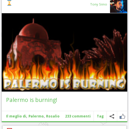
Tony Siino
Palermo is burning!
,
,
Il meglio di
Palermo
Rosalio
233 commenti
Tag