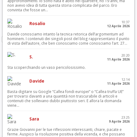
approfondimenti. Io sono nata e abito nel quartiere, ho 19 anni, ma
non avevo idea di tutta questa storia complicata del parco. Ero
convinta che fosse un...
10:37
Rosalio
12 Aprile 2026
Davide conosciamo intanto la tecnica retorica dell’argomentum ad
hominem. I contenuti dei singoli post del blog rappresentano il punto
di vista dell’autore, che ben conosciamo come conosciamo l’art. 27...
20:20
S.
11 Aprile 2026
Sta scoperchiando un vaso pericolosissimo.
12:14
Davide
11 Aprile 2026
Basta digitare su Google “Callea fondi europei” o “Callea truffa UE”
per trovarsi davanti a una quantità non trascurabile di articoli e
contenuti che sollevano dubbi piuttosto seri. E allora la domanda
viene...
23:25
Sara
9 Aprile 2026
Grazie Giovanni per le tue riflessioni interessanti, chiare, pacate e
ferme. Auspico la risoluzione positiva della vicenda, e che possano