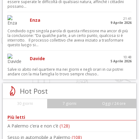
essere superate le difficoltà di qualsiasi natura, affinché i cittadini
possano...
21:41
Enza
9 Aprile 2026
Condivido ogni singola parola di questa riflessione ma ancor di più
la conclusione: “Da qualche parte, a un certo punto, qualcosa si è
interrotto. Il processo collettivo che aveva iniziato a trasformare
questo luogo si...
10:48
Davide
5 Aprile 2026
Salve io abito nel quartiere ma nei giorni e negli orari in cui potrei
andare con la mia famiglia lo trovo sempre chiuso..
Hot Post
30 giorni
7 giorni
Oggi / 24 ore
Più letti
A Palermo c’era e non c’è
(128)
Sesso in automobile a Palermo
(108)