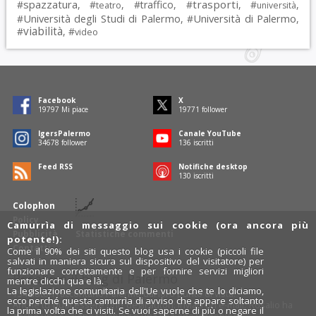
spazzatura
trasporti
#
, #
, #
traffico
, #
, #
,
teatro
università
Università degli Studi di Palermo
Università di Palermo
#
, #
,
viabilità
#
, #
video
Facebook
X
19797
Mi piace
19771
follower
IgersPalermo
Canale YouTube
34678
follower
136
iscritti
Feed RSS
Notifiche desktop
130
iscritti
Colophon
Policy
Camurrìa di messaggio sui cookie (ora ancora più
Pubblicità
Statistiche commenti
potente!):
Contatti
Come il 90% dei siti questo blog usa i cookie (piccoli file
salvati in maniera sicura sul dispositivo del visitatore) per
funzionare correttamente e per fornire servizi migliori
Rosalio è il blog di Palermo
mentre clicchi qua e là.
La legislazione comunitaria dell'Ue vuole che te lo diciamo,
754 autori
raccontano Palermo dal loro punto di vista.
ecco perché questa camurrìa di avviso che appare soltanto
Anche tu puoi essere uno degli autori: inviaci un'
e-mail
. Rosalio ha
la prima volta che ci visiti. Se vuoi saperne di più o negare il