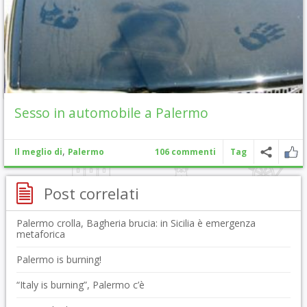
Sesso in automobile a Palermo
,
Il meglio di
Palermo
106 commenti
Tag
Post correlati
Palermo crolla, Bagheria brucia: in Sicilia è emergenza
metaforica
Palermo is burning!
“Italy is burning”, Palermo c’è