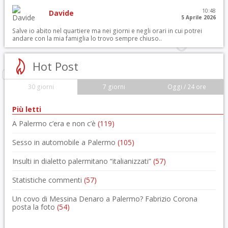
10:48
Davide
5 Aprile 2026
Salve io abito nel quartiere ma nei giorni e negli orari in cui potrei
andare con la mia famiglia lo trovo sempre chiuso..
Hot Post
30 giorni
7 giorni
Oggi / 24 ore
Più letti
A Palermo c’era e non c’è
(119)
Sesso in automobile a Palermo
(105)
Insulti in dialetto palermitano “italianizzati”
(57)
Statistiche commenti
(57)
Un covo di Messina Denaro a Palermo? Fabrizio Corona
posta la foto
(54)