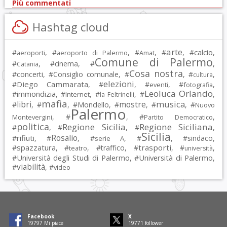
Più commentati
Hashtag cloud
arte
calcio
#
, #
, #
, #
, #
,
aeroporti
aeroporto di Palermo
Amat
Comune di Palermo
#
, #
cinema
, #
,
Catania
Cosa nostra
#
concerti
, #
Consiglio comunale
, #
, #
,
cultura
elezioni
Diego Cammarata
#
, #
, #
, #
,
eventi
fotografia
Leoluca Orlando
immondizia
#
, #
, #
, #
,
Internet
la Feltrinelli
mafia
musica
libri
mostre
#
, #
, #
Mondello
, #
, #
, #
Nuovo
Palermo
, #
, #
,
Montevergini
Partito Democratico
politica
Regione Sicilia
Regione Siciliana
#
, #
, #
,
Sicilia
Rosalio
rifiuti
#
, #
, #
, #
, #
sindaco
,
serie A
spazzatura
trasporti
#
, #
, #
traffico
, #
, #
,
teatro
università
Università degli Studi di Palermo
Università di Palermo
#
, #
,
viabilità
#
, #
video
Facebook
X
19797
Mi piace
19771
follower