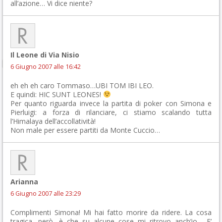
all’azione… Vi dice niente?
Il Leone di Via Nisio
6 Giugno 2007 alle 16:42
eh eh eh caro Tommaso…UBI TOM IBI LEO.
E quindi: HIC SUNT LEONES!
Per quanto riguarda invece la partita di poker con Simona e
Pierluigi: a forza di rilanciare, ci stiamo scalando tutta
l’Himalaya dell’accollatività!
Non male per essere partiti da Monte Cuccio…
Arianna
6 Giugno 2007 alle 23:29
Complimenti Simona! Mi hai fatto morire da ridere. La cosa
tragica, però, è che su alcune cose mi ritrovo anch’io… E’