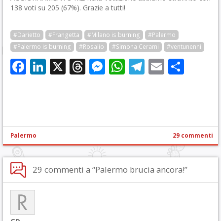
138 voti su 205 (67%). Grazie a tutti!
#Darietto
#Frangetta
#Milano is burning
#Palermo
#Palermo is burning
#Rosalio
#Simona Cerami
#ventunenni
Facebook
LinkedIn
X
Threads
Messenger
WhatsApp
Telegram
Email
Cond
Palermo
29 commenti
29 commenti a “Palermo brucia ancora!”