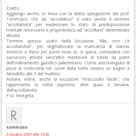
Esatto…
Aggiungo anche, in linea con la dotta spiegazione del prof.
Tommaso, che da “accollativo” è nato anche il termine
“accollatività” per evidenziare lo stato di predisposizione
mentale necessario e propedeutico ad “accollarsi” determinate
attività.
Termine spesso usato nella locuzione “Miii, non c’è
accollatività!”, per stigmatizzare la mancanza di slancio
emotivo e fisico per porre inizio (e, si spera, concludere con
successo) attività senz’altro meritevoli di tutela da parte
dell’ordinamento giuridico palermitano. Come una mangiata di
pezzi di rosticceria nel cuore della notte ovvero un bagno a
Mondello alle 5 del mattino.
Notare, infine, anche la locuzione “m’accuollo facile”, che
rappresenta la vetta suprema, direi quasi il nirvana,
dell’accollatività.
F.to: l’esegeta.
tommaso
6 Giugno 2007 alle 13:45