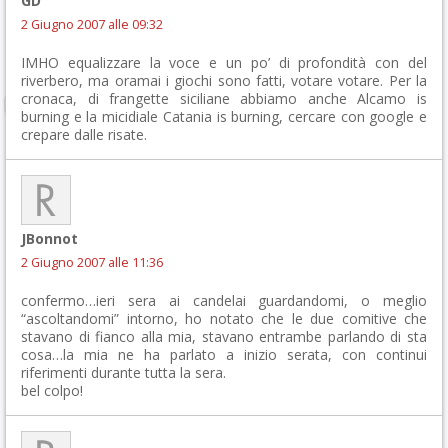
GD
2 Giugno 2007 alle 09:32
IMHO equalizzare la voce e un po’ di profondità con del
riverbero, ma oramai i giochi sono fatti, votare votare. Per la
cronaca, di frangette siciliane abbiamo anche Alcamo is
burning e la micidiale Catania is burning, cercare con google e
crepare dalle risate.
JBonnot
2 Giugno 2007 alle 11:36
confermo…ieri sera ai candelai guardandomi, o meglio
“ascoltandomi” intorno, ho notato che le due comitive che
stavano di fianco alla mia, stavano entrambe parlando di sta
cosa…la mia ne ha parlato a inizio serata, con continui
riferimenti durante tutta la sera.
bel colpo!