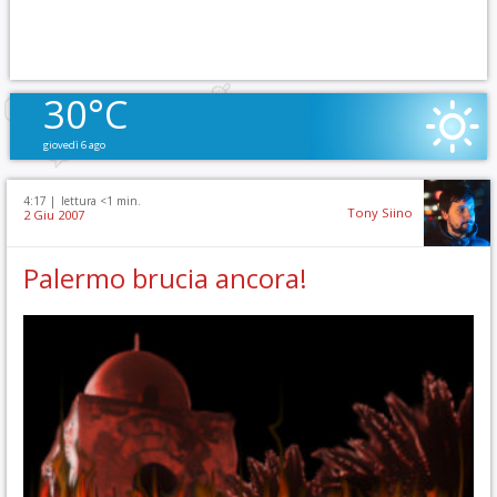
30°C
giovedì 6 ago
4:17 |
lettura <1 min.
Tony Siino
2 Giu 2007
Palermo brucia ancora!