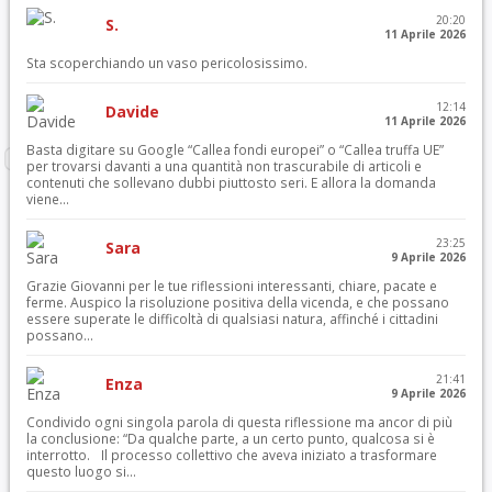
20:20
S.
11 Aprile 2026
Sta scoperchiando un vaso pericolosissimo.
12:14
Davide
11 Aprile 2026
Basta digitare su Google “Callea fondi europei” o “Callea truffa UE”
per trovarsi davanti a una quantità non trascurabile di articoli e
contenuti che sollevano dubbi piuttosto seri. E allora la domanda
viene...
23:25
Sara
9 Aprile 2026
Grazie Giovanni per le tue riflessioni interessanti, chiare, pacate e
ferme. Auspico la risoluzione positiva della vicenda, e che possano
essere superate le difficoltà di qualsiasi natura, affinché i cittadini
possano...
21:41
Enza
9 Aprile 2026
Condivido ogni singola parola di questa riflessione ma ancor di più
la conclusione: “Da qualche parte, a un certo punto, qualcosa si è
interrotto. Il processo collettivo che aveva iniziato a trasformare
questo luogo si...