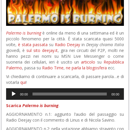
Palermo is burning
è online da meno di una settimana ed è un
piccolo fenomeno per la città. È stata scaricata quasi 5000
volte,
è stata passata
su
Radio Deejay
in
Deejay chiama Italia
giovedì, è
sul sito deejay.it
, gira nei circuiti del P2P, molti ne
hanno pezzi nei nomi su MSN Live Messenger o come
suoneria dei cellulari, ieri è uscito un
articolo
su
Repubblica
Palermo
, passa su
Radio Time
,
ne parla la blogosfera
ecc.
Vi chiediamo di continuare a scaricarla, di passare parola…e di
votarla
qui
!
Audio
00:00
00:00
Player
Scarica
Palermo is burning
.
AGGIORNAMENTO n.1: aggiunto l’audio del passaggio su
Radio Deejay con il commento di Linus e di Nicola Savino.
AGGIORNAMENTO n.2: nella votazione abbiamo stravinto con