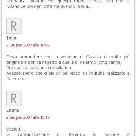
Simpatica. Ricordo che questa moda è nata con una di
Milano…e poi ogni città sta avendo la sua…
felix
2 Giugno 2007 alle 14:06
Devo ammettere che la versione di Catania è molto più
originale e ironica rispetto a quella di Palermo (cmq carina)
Prox passo sarà una compilation…
Adesso spero che ci sia un bel video su Youtube realizzato a
Palermo…
Laura
2 Giugno 2007 alle 15:10
picciotti…
la capilarizzazione di Palermo is burning è