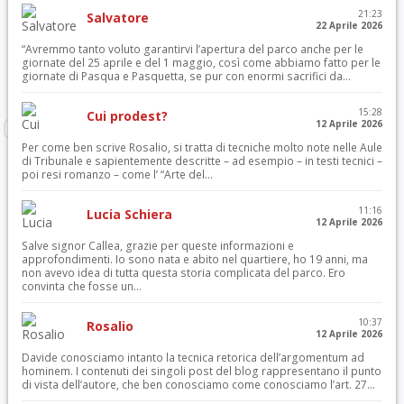
21:23
Salvatore
22 Aprile 2026
“Avremmo tanto voluto garantirvi l’apertura del parco anche per le
giornate del 25 aprile e del 1 maggio, così come abbiamo fatto per le
giornate di Pasqua e Pasquetta, se pur con enormi sacrifici da...
15:28
Cui prodest?
12 Aprile 2026
Per come ben scrive Rosalio, si tratta di tecniche molto note nelle Aule
di Tribunale e sapientemente descritte – ad esempio – in testi tecnici –
poi resi romanzo – come l’ “Arte del...
11:16
Lucia Schiera
12 Aprile 2026
Salve signor Callea, grazie per queste informazioni e
approfondimenti. Io sono nata e abito nel quartiere, ho 19 anni, ma
non avevo idea di tutta questa storia complicata del parco. Ero
convinta che fosse un...
10:37
Rosalio
12 Aprile 2026
Davide conosciamo intanto la tecnica retorica dell’argomentum ad
hominem. I contenuti dei singoli post del blog rappresentano il punto
di vista dell’autore, che ben conosciamo come conosciamo l’art. 27...