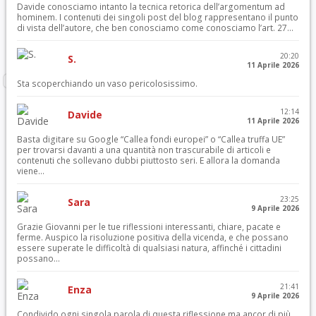
Davide conosciamo intanto la tecnica retorica dell’argomentum ad
hominem. I contenuti dei singoli post del blog rappresentano il punto
di vista dell’autore, che ben conosciamo come conosciamo l’art. 27...
20:20
S.
11 Aprile 2026
Sta scoperchiando un vaso pericolosissimo.
12:14
Davide
11 Aprile 2026
Basta digitare su Google “Callea fondi europei” o “Callea truffa UE”
per trovarsi davanti a una quantità non trascurabile di articoli e
contenuti che sollevano dubbi piuttosto seri. E allora la domanda
viene...
23:25
Sara
9 Aprile 2026
Grazie Giovanni per le tue riflessioni interessanti, chiare, pacate e
ferme. Auspico la risoluzione positiva della vicenda, e che possano
essere superate le difficoltà di qualsiasi natura, affinché i cittadini
possano...
21:41
Enza
9 Aprile 2026
Condivido ogni singola parola di questa riflessione ma ancor di più