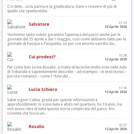
Ci li detti… cu lu parmu e la gnutticatura. Dare o ricevere di più di
quello che spetterebbe.
21:23
Salvatore
22 Aprile 2026
“Avremmo tanto voluto garantirvi l’apertura del parco anche per le
giornate del 25 aprile e del 1 maggio, così come abbiamo fatto per le
giornate di Pasqua e Pasquetta, se pur con enormi sacrifici da...
15:28
Cui prodest?
12 Aprile 2026
Per come ben scrive Rosalio, si tratta di tecniche molto note nelle Aule
di Tribunale e sapientemente descritte – ad esempio – in testi tecnici –
poi resi romanzo – come l’ “Arte del...
11:16
Lucia Schiera
12 Aprile 2026
Salve signor Callea, grazie per queste informazioni e
approfondimenti. Io sono nata e abito nel quartiere, ho 19 anni, ma
non avevo idea di tutta questa storia complicata del parco. Ero
convinta che fosse un...
10:37
Rosalio
12 Aprile 2026