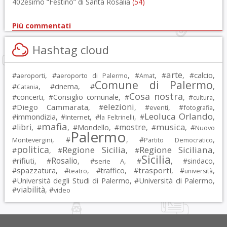
402esimo “Festino” di Santa Rosalia
(54)
Più commentati
Hashtag cloud
arte
calcio
#
, #
, #
, #
, #
,
aeroporti
aeroporto di Palermo
Amat
Comune di Palermo
#
, #
cinema
, #
,
Catania
Cosa nostra
#
concerti
, #
Consiglio comunale
, #
, #
,
cultura
elezioni
Diego Cammarata
#
, #
, #
, #
,
eventi
fotografia
Leoluca Orlando
immondizia
#
, #
, #
, #
,
Internet
la Feltrinelli
mafia
musica
libri
mostre
#
, #
, #
Mondello
, #
, #
, #
Nuovo
Palermo
, #
, #
,
Montevergini
Partito Democratico
politica
Regione Sicilia
Regione Siciliana
#
, #
, #
,
Sicilia
Rosalio
rifiuti
#
, #
, #
, #
, #
sindaco
,
serie A
spazzatura
trasporti
#
, #
, #
traffico
, #
, #
,
teatro
università
Università degli Studi di Palermo
Università di Palermo
#
, #
,
viabilità
#
, #
video