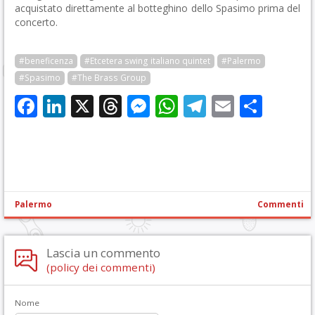
acquistato direttamente al botteghino dello Spasimo prima del
concerto.
#beneficenza
#Etcetera swing italiano quintet
#Palermo
#Spasimo
#The Brass Group
Facebook
LinkedIn
X
Threads
Messenger
WhatsApp
Telegram
Email
Cond
Palermo
Commenti
Lascia un commento
(policy dei commenti)
Nome