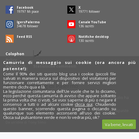
Facebook
X
19797
Mi piace
19771
follower
IgersPalermo
Canale YouTube
34678
follower
136
iscritti
Feed RSS
Notifiche desktop
130
iscritti
Colophon
Policy
Camurrìa di messaggio sui cookie (ora ancora più
Pubblicità
Statistiche commenti
potente!):
Contatti
Come il 90% dei siti questo blog usa i cookie (piccoli file
salvati in maniera sicura sul dispositivo del visitatore) per
funzionare correttamente e per fornire servizi migliori
Rosalio è il blog di Palermo
mentre clicchi qua e là.
La legislazione comunitaria dell'Ue vuole che te lo diciamo,
754 autori
raccontano Palermo dal loro punto di vista.
ecco perché questa camurrìa di avviso che appare soltanto
Anche tu puoi essere uno degli autori: inviaci un'
e-mail
. Rosalio ha
la prima volta che ci visiti. Se vuoi saperne di più o negare il
anche una sezione
fotoblog
e una sezione
videoblog
.
consenso a tutti o ad alcuni cookie
clicca qui
. Chiudendo
questo banner, scorrendo questa pagina o cliccando su
Design
cut&paste
qualunque suo elemento acconsenti all'uso dei cookie.
Clicca sul pulsantone verde e non lo vedrai più, ok?
Rosalio.it
Da un'idea di
Tony Siino
Va bene, levati
Segui Rosalio su
facebook
,
X
e
Instagram
x