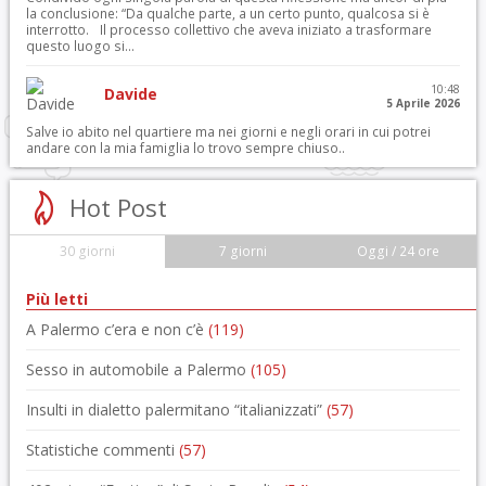
la conclusione: “Da qualche parte, a un certo punto, qualcosa si è
interrotto. Il processo collettivo che aveva iniziato a trasformare
questo luogo si...
10:48
Davide
5 Aprile 2026
Salve io abito nel quartiere ma nei giorni e negli orari in cui potrei
andare con la mia famiglia lo trovo sempre chiuso..
Hot Post
30 giorni
7 giorni
Oggi / 24 ore
Più letti
A Palermo c’era e non c’è
(119)
Sesso in automobile a Palermo
(105)
Insulti in dialetto palermitano “italianizzati”
(57)
Statistiche commenti
(57)