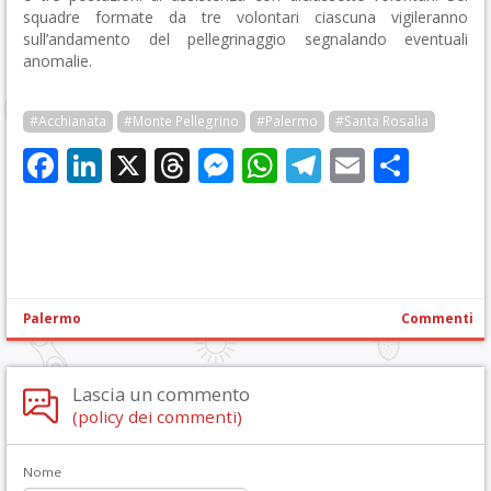
squadre formate da tre volontari ciascuna vigileranno
sull’andamento del pellegrinaggio segnalando eventuali
anomalie.
#Acchianata
#Monte Pellegrino
#Palermo
#Santa Rosalia
Facebook
LinkedIn
X
Threads
Messenger
WhatsApp
Telegram
Email
Cond
Palermo
Commenti
Lascia un commento
(policy dei commenti)
Nome