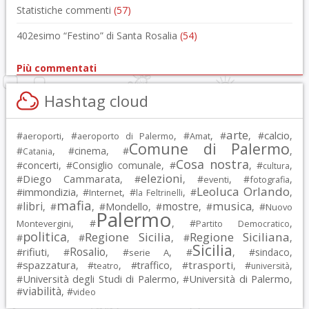
Statistiche commenti
(57)
402esimo “Festino” di Santa Rosalia
(54)
Più commentati
Hashtag cloud
arte
calcio
#
, #
, #
, #
, #
,
aeroporti
aeroporto di Palermo
Amat
Comune di Palermo
#
, #
cinema
, #
,
Catania
Cosa nostra
#
concerti
, #
Consiglio comunale
, #
, #
,
cultura
elezioni
Diego Cammarata
#
, #
, #
, #
,
eventi
fotografia
Leoluca Orlando
immondizia
#
, #
, #
, #
,
Internet
la Feltrinelli
mafia
musica
libri
mostre
#
, #
, #
Mondello
, #
, #
, #
Nuovo
Palermo
, #
, #
,
Montevergini
Partito Democratico
politica
Regione Sicilia
Regione Siciliana
#
, #
, #
,
Sicilia
Rosalio
rifiuti
#
, #
, #
, #
, #
sindaco
,
serie A
spazzatura
trasporti
#
, #
, #
traffico
, #
, #
,
teatro
università
Università degli Studi di Palermo
Università di Palermo
#
, #
,
viabilità
#
, #
video