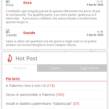
21:41
Enza
9 Aprile 2026
Condivido ogni singola parola di questa riflessione ma ancor di più
la conclusione: “Da qualche parte, a un certo punto, qualcosa si è
interrotto. Il processo collettivo che aveva iniziato a trasformare
questo luogo si...
10:48
Davide
5 Aprile 2026
Salve io abito nel quartiere ma nei giorni e negli orari in cui potrei
andare con la mia famiglia lo trovo sempre chiuso..
Hot Post
30 giorni
7 giorni
Oggi / 24 ore
Più letti
A Palermo c’era e non c’è
(119)
Sesso in automobile a Palermo
(105)
Insulti in dialetto palermitano “italianizzati”
(57)