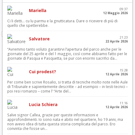
09:37
Mariella
12 Maggio 2026
Ci li detti… cu lu parmu e la gnutticatura. Dare o ricevere di più di
quello che spetterebbe.
21:23
Salvatore
22 Aprile 2026
“Avremmo tanto voluto garantirvi l’apertura del parco anche per le
giornate del 25 aprile e del 1 maggio, così come abbiamo fatto per le
giornate di Pasqua e Pasquetta, se pur con enormi sacrifici da...
15:28
Cui prodest?
12 Aprile 2026
Per come ben scrive Rosalio, si tratta di tecniche molto note nelle Aule
di Tribunale e sapientemente descritte – ad esempio – in testi tecnici –
poi resi romanzo – come l’ “Arte del...
11:16
Lucia Schiera
12 Aprile 2026
Salve signor Callea, grazie per queste informazioni e
approfondimenti. Io sono nata e abito nel quartiere, ho 19 anni, ma
non avevo idea di tutta questa storia complicata del parco. Ero
convinta che fosse un...