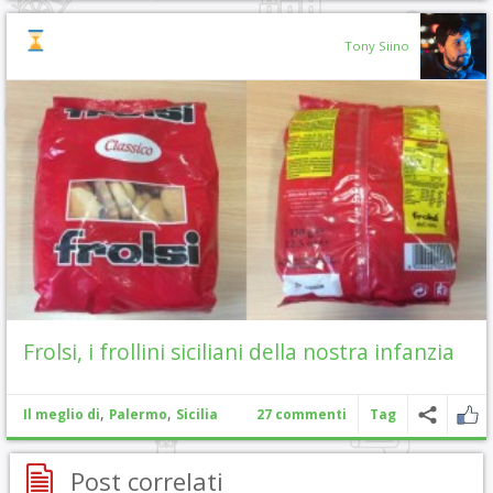
Tony Siino
Frolsi, i frollini siciliani della nostra infanzia
,
,
Il meglio di
Palermo
Sicilia
27 commenti
Tag
Post correlati