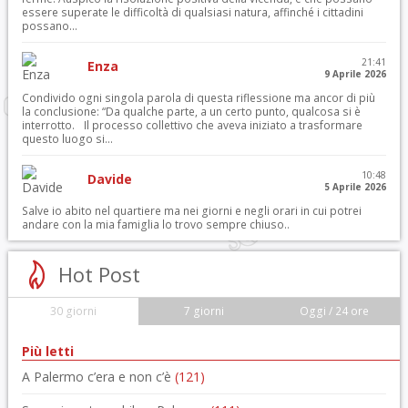
essere superate le difficoltà di qualsiasi natura, affinché i cittadini
possano...
21:41
Enza
9 Aprile 2026
Condivido ogni singola parola di questa riflessione ma ancor di più
la conclusione: “Da qualche parte, a un certo punto, qualcosa si è
interrotto. Il processo collettivo che aveva iniziato a trasformare
questo luogo si...
10:48
Davide
5 Aprile 2026
Salve io abito nel quartiere ma nei giorni e negli orari in cui potrei
andare con la mia famiglia lo trovo sempre chiuso..
Hot Post
30 giorni
7 giorni
Oggi / 24 ore
Più letti
A Palermo c’era e non c’è
(121)