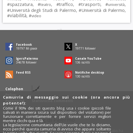
spazzatura
trasporti
#
, #
, #
traffico
, #
, #
,
teatro
università
Università degli Studi di Palermo
Università di Palermo
#
, #
,
viabilità
#
, #
video
Facebook
X
19797
Mi piace
19771
follower
IgersPalermo
Canale YouTube
34678
follower
136
iscritti
Feed RSS
Notifiche desktop
130
iscritti
Colophon
Policy
Camurrìa di messaggio sui cookie (ora ancora più
Pubblicità
Statistiche commenti
potente!):
Contatti
Come il 90% dei siti questo blog usa i cookie (piccoli file
salvati in maniera sicura sul dispositivo del visitatore) per
funzionare correttamente e per fornire servizi migliori
Rosalio è il blog di Palermo
mentre clicchi qua e là.
La legislazione comunitaria dell'Ue vuole che te lo diciamo,
754 autori
raccontano Palermo dal loro punto di vista.
ecco perché questa camurrìa di avviso che appare soltanto
Anche tu puoi essere uno degli autori: inviaci un'
e-mail
. Rosalio ha