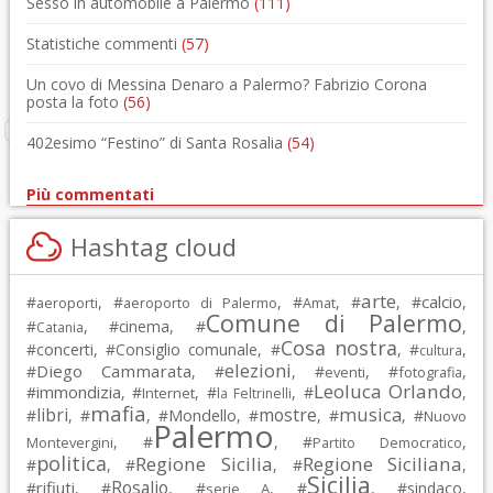
Sesso in automobile a Palermo
(111)
Statistiche commenti
(57)
Un covo di Messina Denaro a Palermo? Fabrizio Corona
posta la foto
(56)
402esimo “Festino” di Santa Rosalia
(54)
Più commentati
Hashtag cloud
arte
calcio
#
, #
, #
, #
, #
,
aeroporti
aeroporto di Palermo
Amat
Comune di Palermo
#
, #
cinema
, #
,
Catania
Cosa nostra
#
concerti
, #
Consiglio comunale
, #
, #
,
cultura
elezioni
Diego Cammarata
#
, #
, #
, #
,
eventi
fotografia
Leoluca Orlando
immondizia
#
, #
, #
, #
,
Internet
la Feltrinelli
mafia
musica
libri
mostre
#
, #
, #
Mondello
, #
, #
, #
Nuovo
Palermo
, #
, #
,
Montevergini
Partito Democratico
politica
Regione Sicilia
Regione Siciliana
#
, #
, #
,
Sicilia
Rosalio
rifiuti
#
, #
, #
, #
, #
sindaco
,
serie A