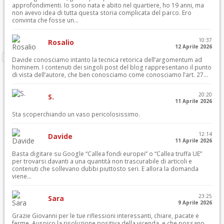
approfondimenti. Io sono nata e abito nel quartiere, ho 19 anni, ma
non avevo idea di tutta questa storia complicata del parco. Ero
convinta che fosse un...
10:37
Rosalio
12 Aprile 2026
Davide conosciamo intanto la tecnica retorica dell’argomentum ad
hominem. I contenuti dei singoli post del blog rappresentano il punto
di vista dell’autore, che ben conosciamo come conosciamo l’art. 27...
20:20
S.
11 Aprile 2026
Sta scoperchiando un vaso pericolosissimo.
12:14
Davide
11 Aprile 2026
Basta digitare su Google “Callea fondi europei” o “Callea truffa UE”
per trovarsi davanti a una quantità non trascurabile di articoli e
contenuti che sollevano dubbi piuttosto seri. E allora la domanda
viene...
23:25
Sara
9 Aprile 2026
Grazie Giovanni per le tue riflessioni interessanti, chiare, pacate e
ferme. Auspico la risoluzione positiva della vicenda, e che possano