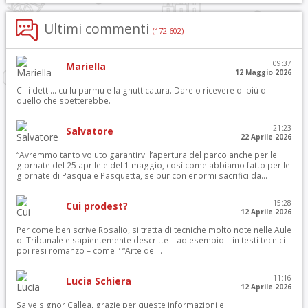
Ultimi commenti
(172.602)
09:37
Mariella
12 Maggio 2026
Ci li detti… cu lu parmu e la gnutticatura. Dare o ricevere di più di
quello che spetterebbe.
21:23
Salvatore
22 Aprile 2026
“Avremmo tanto voluto garantirvi l’apertura del parco anche per le
giornate del 25 aprile e del 1 maggio, così come abbiamo fatto per le
giornate di Pasqua e Pasquetta, se pur con enormi sacrifici da...
15:28
Cui prodest?
12 Aprile 2026
Per come ben scrive Rosalio, si tratta di tecniche molto note nelle Aule
di Tribunale e sapientemente descritte – ad esempio – in testi tecnici –
poi resi romanzo – come l’ “Arte del...
11:16
Lucia Schiera
12 Aprile 2026
Salve signor Callea, grazie per queste informazioni e