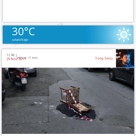
30°C
sabato 8 ago
12:48 |
lettura <1 min.
Tony Siino
29 Nov 2017