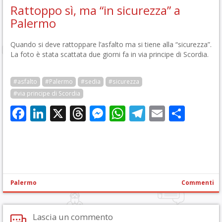
Rattoppo sì, ma “in sicurezza” a
Palermo
Quando si deve rattoppare l’asfalto ma si tiene alla “sicurezza”.
La foto è stata scattata due giorni fa in via principe di Scordia.
#asfalto
#Palermo
#sedia
#sicurezza
#via principe di Scordia
Facebook
LinkedIn
X
Threads
Messenger
WhatsApp
Telegram
Email
Cond
Palermo
Commenti
Lascia un commento