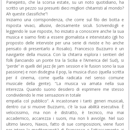
Panepinto, che la scorsa estate, su un noto quotidiano, ha
scritto un pezzo sui presunti dieci migliori chitarristi al mondo?
Ah queste classifiche”!
Iniziamo una corrispondenza, che corre sul filo dei botta e
risposta vivaci, allusivi, decisamente siculi. Scrivendogli e
leggendo le sue risposte, ho iniziato a conoscere anche la sua
musica e siamo finiti a essere giornalista e intervistato (gli ho
proposto delle interviste per una serie di riviste e ho anche
pensato di presentarlo a Rosalio). Francesco Buzzurro è un
navigante della musica. Con la chitarra esplora i sentieri del
folk (lanciando un ponte tra la Sicilia e l’America del Sud), si
“perde” in quelli del jazz (le jam session e le fusion sono la sua
passione) e non disdegna il pop, la musica d’uso (quella scritta
per il cinema, come quella radicata nel senso comune
musicale della gente). “La musica va amata nella sua
interezza. Quando suono desidero di esprimere me stesso
condividendo le mie sensazioni in totale
empatìa col pubblico”. A incastonare i tanti generi musicali,
dentro cui si muove Buzzurro, c’è la sua abilità esecutiva. È
velocissimo, ma non è distratto, è tecnico, ma mai
accademico, accarezza i suoni, ma non li avvolge. Nel suo
ultimo lavoro, Naxos, fatto di sue composizioni, viene fuori
per intero la mediterraneità di Francesco e l’attaccamento ai