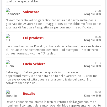
quello che spetterebbe.
21:23
Salvatore
22 Aprile 2026
“Avremmo tanto voluto garantirvi l’apertura del parco anche per le
giornate del 25 aprile e del 1 maggio, così come abbiamo fatto per le
giornate di Pasqua e Pasquetta, se pur con enormi sacrifici da...
15:28
Cui prodest?
12 Aprile 2026
Per come ben scrive Rosalio, si tratta di tecniche molto note nelle Aule
di Tribunale e sapientemente descritte – ad esempio – in testi tecnici –
poi resi romanzo – come l’ “Arte del...
11:16
Lucia Schiera
12 Aprile 2026
Salve signor Callea, grazie per queste informazioni e
approfondimenti. Io sono nata e abito nel quartiere, ho 19 anni, ma
non avevo idea di tutta questa storia complicata del parco. Ero
convinta che fosse un...
10:37
Rosalio
12 Aprile 2026
Davide conosciamo intanto la tecnica retorica dell’argomentum ad
hominem. I contenuti dei singoli post del blog rappresentano il punto