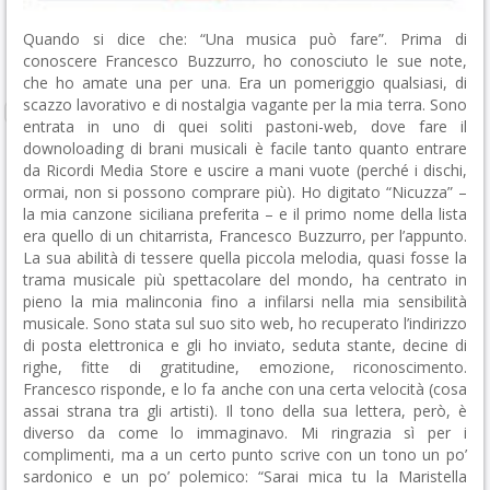
Quando si dice che: “Una musica può fare”. Prima di
conoscere Francesco Buzzurro, ho conosciuto le sue note,
che ho amate una per una. Era un pomeriggio qualsiasi, di
scazzo lavorativo e di nostalgia vagante per la mia terra. Sono
entrata in uno di quei soliti pastoni-web, dove fare il
downoloading di brani musicali è facile tanto quanto entrare
da Ricordi Media Store e uscire a mani vuote (perché i dischi,
ormai, non si possono comprare più). Ho digitato “Nicuzza” –
la mia canzone siciliana preferita – e il primo nome della lista
era quello di un chitarrista, Francesco Buzzurro, per l’appunto.
La sua abilità di tessere quella piccola melodia, quasi fosse la
trama musicale più spettacolare del mondo, ha centrato in
pieno la mia malinconia fino a infilarsi nella mia sensibilità
musicale. Sono stata sul suo sito web, ho recuperato l’indirizzo
di posta elettronica e gli ho inviato, seduta stante, decine di
righe, fitte di gratitudine, emozione, riconoscimento.
Francesco risponde, e lo fa anche con una certa velocità (cosa
assai strana tra gli artisti). Il tono della sua lettera, però, è
diverso da come lo immaginavo.
Mi ringrazia sì per i
complimenti, ma a un certo punto scrive con un tono un po’
sardonico e un po’ polemico: “Sarai mica tu la Maristella