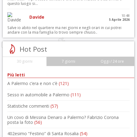
questo luogo si...
10:48
Davide
5 Aprile 2026
Salve io abito nel quartiere ma nei giorni e negli orari in cui potrei
andare con la mia famiglia lo trovo sempre chiuso..
Hot Post
30 giorni
7 giorni
Oggi / 24 ore
Più letti
A Palermo c’era e non c’è
(121)
Sesso in automobile a Palermo
(111)
Statistiche commenti
(57)
Un covo di Messina Denaro a Palermo? Fabrizio Corona
posta la foto
(56)
402esimo “Festino” di Santa Rosalia
(54)