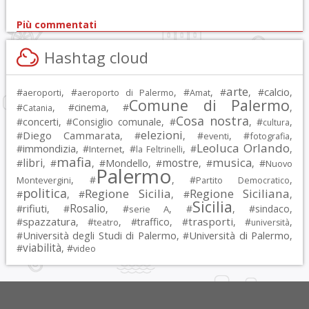
Più commentati
Hashtag cloud
arte
calcio
#
, #
, #
, #
, #
,
aeroporti
aeroporto di Palermo
Amat
Comune di Palermo
#
, #
cinema
, #
,
Catania
Cosa nostra
#
concerti
, #
Consiglio comunale
, #
, #
,
cultura
elezioni
Diego Cammarata
#
, #
, #
, #
,
eventi
fotografia
Leoluca Orlando
immondizia
#
, #
, #
, #
,
Internet
la Feltrinelli
mafia
musica
libri
mostre
#
, #
, #
Mondello
, #
, #
, #
Nuovo
Palermo
, #
, #
,
Montevergini
Partito Democratico
politica
Regione Sicilia
Regione Siciliana
#
, #
, #
,
Sicilia
Rosalio
rifiuti
#
, #
, #
, #
, #
sindaco
,
serie A
spazzatura
trasporti
#
, #
, #
traffico
, #
, #
,
teatro
università
Università degli Studi di Palermo
Università di Palermo
#
, #
,
viabilità
#
, #
video