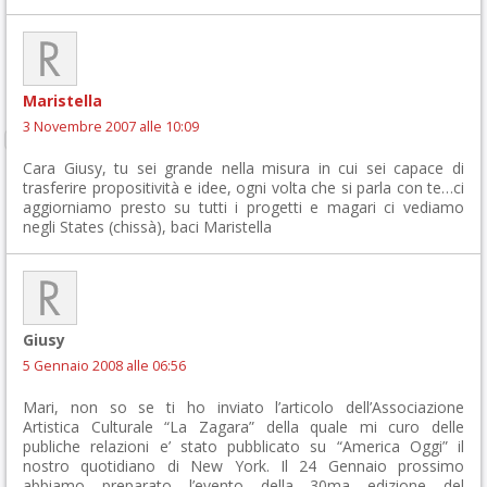
Maristella
3 Novembre 2007 alle 10:09
Cara Giusy, tu sei grande nella misura in cui sei capace di
trasferire propositività e idee, ogni volta che si parla con te…ci
aggiorniamo presto su tutti i progetti e magari ci vediamo
negli States (chissà), baci Maristella
Giusy
5 Gennaio 2008 alle 06:56
Mari, non so se ti ho inviato l’articolo dell’Associazione
Artistica Culturale “La Zagara” della quale mi curo delle
publiche relazioni e’ stato pubblicato su “America Oggi” il
nostro quotidiano di New York. Il 24 Gennaio prossimo
abbiamo preparato l’evento della 30ma edizione del