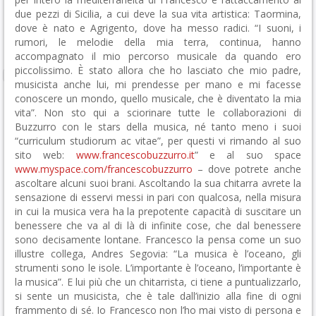
due pezzi di Sicilia, a cui deve la sua vita artistica: Taormina,
dove è nato e Agrigento, dove ha messo radici. “I suoni, i
rumori, le melodie della mia terra, continua, hanno
accompagnato il mio percorso musicale da quando ero
piccolissimo. È stato allora che ho lasciato che mio padre,
musicista anche lui, mi prendesse per mano e mi facesse
conoscere un mondo, quello musicale, che è diventato la mia
vita”. Non sto qui a sciorinare tutte le collaborazioni di
Buzzurro con le stars della musica, né tanto meno i suoi
“curriculum studiorum ac vitae”, per questi vi rimando al suo
sito web:
www.francescobuzzurro.it
” e al suo space
www.myspace.com/francescobuzzurro
– dove potrete anche
ascoltare alcuni suoi brani. Ascoltando la sua chitarra avrete la
sensazione di esservi messi in pari con qualcosa, nella misura
in cui la musica vera ha la prepotente capacità di suscitare un
benessere che va al di là di infinite cose, che dal benessere
sono decisamente lontane. Francesco la pensa come un suo
illustre collega, Andres Segovia: “La musica è l’oceano, gli
strumenti sono le isole. L’importante è l’oceano, l’importante è
la musica”. E lui più che un chitarrista, ci tiene a puntualizzarlo,
si sente un musicista, che è tale dall’inizio alla fine di ogni
frammento di sé. Io Francesco non l’ho mai visto di persona e