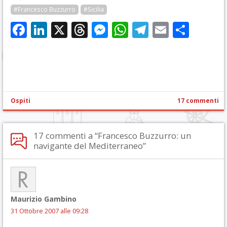
#Francesco Buzzurro
#Sicilia
Facebook
LinkedIn
X
Threads
Messenger
WhatsApp
Telegram
Email
Cond
Ospiti
17 commenti
17 commenti a “Francesco Buzzurro: un
navigante del Mediterraneo”
Maurizio Gambino
31 Ottobre 2007 alle 09:28