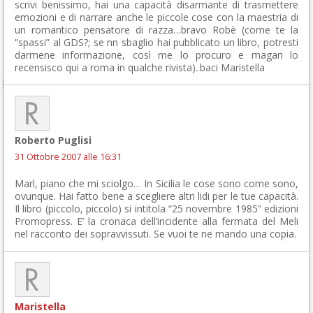
scrivi benissimo, hai una capacità disarmante di trasmettere
emozioni e di narrare anche le piccole cose con la maestria di
un romantico pensatore di razza…bravo Robè (come te la
“spassi” al GDS?; se nn sbaglio hai pubblicato un libro, potresti
darmene informazione, così me lo procuro e magari lo
recensisco qui a roma in qualche rivista)..baci Maristella
Roberto Puglisi
31 Ottobre 2007 alle 16:31
Marì, piano che mi sciolgo… In Sicilia le cose sono come sono,
ovunque. Hai fatto bene a scegliere altri lidi per le tue capacità.
Il libro (piccolo, piccolo) si intitola “25 novembre 1985” edizioni
Promopress. E’ la cronaca dell’incidente alla fermata del Meli
nel racconto dei sopravvissuti. Se vuoi te ne mando una copia.
Maristella