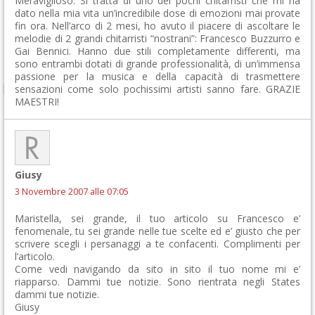
Meraviglioso. Si tratta di uno dei pochi chitarristi che mi ha
dato nella mia vita un’incredibile dose di emozioni mai provate
fin ora. Nell’arco di 2 mesi, ho avuto il piacere di ascoltare le
melodie di 2 grandi chitarristi “nostrani”: Francesco Buzzurro e
Gai Bennici. Hanno due stili completamente differenti, ma
sono entrambi dotati di grande professionalità, di un’immensa
passione per la musica e della capacità di trasmettere
sensazioni come solo pochissimi artisti sanno fare. GRAZIE
MAESTRI!
Giusy
3 Novembre 2007 alle 07:05
Maristella, sei grande, il tuo articolo su Francesco e’
fenomenale, tu sei grande nelle tue scelte ed e’ giusto che per
scrivere scegli i persanaggi a te confacenti. Complimenti per
l’articolo.
Come vedi navigando da sito in sito il tuo nome mi e’
riapparso. Dammi tue notizie. Sono rientrata negli States
dammi tue notizie.
Giusy