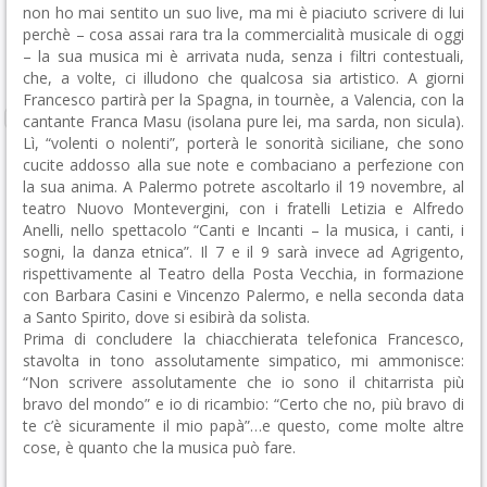
non ho mai sentito un suo live, ma mi è piaciuto scrivere di lui
perchè – cosa assai rara tra la commercialità musicale di oggi
– la sua musica mi è arrivata nuda, senza i filtri contestuali,
che, a volte, ci illudono che qualcosa sia artistico. A giorni
Francesco partirà per la Spagna, in tournèe, a Valencia, con la
cantante Franca Masu (isolana pure lei, ma sarda, non sicula).
Lì, “volenti o nolenti”, porterà le sonorità siciliane, che sono
cucite addosso alla sue note e combaciano a perfezione con
la sua anima. A Palermo potrete ascoltarlo il 19 novembre, al
teatro Nuovo Montevergini, con i fratelli Letizia e Alfredo
Anelli, nello spettacolo “Canti e Incanti – la musica, i canti, i
sogni, la danza etnica”. Il 7 e il 9 sarà invece ad Agrigento,
rispettivamente al Teatro della Posta Vecchia, in formazione
con Barbara Casini e Vincenzo Palermo, e nella seconda data
a Santo Spirito, dove si esibirà da solista.
Prima di concludere la chiacchierata telefonica Francesco,
stavolta in tono assolutamente simpatico, mi ammonisce:
“Non scrivere assolutamente che io sono il chitarrista più
bravo del mondo” e io di ricambio: “Certo che no, più bravo di
te c’è sicuramente il mio papà”…e questo, come molte altre
cose, è quanto che la musica può fare.