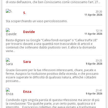
di vista dell’autore, che ben conosciamo come conosciamo l’art. 27...
20:20
S.
11 Aprile 2026
Sta scoperchiando un vaso pericolosissimo.
12:14
Davide
11 Aprile 2026
Basta digitare su Google “Callea fondi europei” o “Callea truffa UE”
per trovarsi davanti a una quantità non trascurabile di articoli e
contenuti che sollevano dubbi piuttosto seri. E allora la domanda
viene...
23:25
Sara
9 Aprile 2026
Grazie Giovanni per le tue riflessioni interessanti, chiare, pacate e
ferme. Auspico la risoluzione positiva della vicenda, e che possano
essere superate le difficoltà di qualsiasi natura, affinché i cittadini
possano...
21:41
Enza
9 Aprile 2026
Condivido ogni singola parola di questa riflessione ma ancor di più
la conclusione: “Da qualche parte, a un certo punto, qualcosa si è
interrotto. Il processo collettivo che aveva iniziato a trasformare