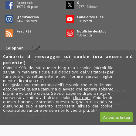
Facebook
X
19797
Mi piace
19771
follower
IgersPalermo
Canale YouTube
34678
follower
136
iscritti
Feed RSS
Notifiche desktop
130
iscritti
Colophon
Policy
Camurrìa di messaggio sui cookie (ora ancora più
Pubblicità
Statistiche commenti
potente!):
Contatti
Come il 90% dei siti questo blog usa i cookie (piccoli file
salvati in maniera sicura sul dispositivo del visitatore) per
funzionare correttamente e per fornire servizi migliori
Rosalio è il blog di Palermo
mentre clicchi qua e là.
La legislazione comunitaria dell'Ue vuole che te lo diciamo,
754 autori
raccontano Palermo dal loro punto di vista.
ecco perché questa camurrìa di avviso che appare soltanto
Anche tu puoi essere uno degli autori: inviaci un'
e-mail
. Rosalio ha
la prima volta che ci visiti. Se vuoi saperne di più o negare il
anche una sezione
fotoblog
e una sezione
videoblog
.
consenso a tutti o ad alcuni cookie
clicca qui
. Chiudendo
questo banner, scorrendo questa pagina o cliccando su
Design
cut&paste
qualunque suo elemento acconsenti all'uso dei cookie.
Clicca sul pulsantone verde e non lo vedrai più, ok?
Rosalio.it
Da un'idea di
Tony Siino
Va bene, levati
Segui Rosalio su
facebook
,
X
e
Instagram
x