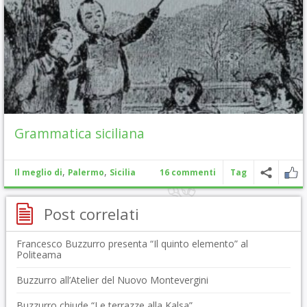
Grammatica siciliana
,
,
Il meglio di
Palermo
Sicilia
16 commenti
Tag
Post correlati
Francesco Buzzurro presenta “Il quinto elemento” al
Politeama
Buzzurro all’Atelier del Nuovo Montevergini
Buzzurro chiude “Le terrazze alla Kalsa”