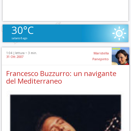
30°C
sabato 8 ago
1:04 |
lettura ~
3
min.
Maristella
31 Ott 2007
Panepinto
Francesco Buzzurro: un navigante
del Mediterraneo