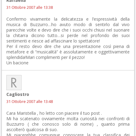
Raffaella
31 Ottobre 2007 alle 13:38
Confermo vivamente la delicatezza e l’espressività della
musica di Buzzurro…ho avuto modo di sentirlo dal vivo
parecchie volte e devo dire che i suoi occhi chiusi nel suonare
la chitarra dicono tutto…si perde nel profondo dei suoi
sentimenti e riesce ad affascinare lo spettatore!
Per il resto devo dire che una presentazione così piena di
metafore e di “musicalità” è assolutamente e oggettivamente
splendida!Mari complimenti per il pezzo!
Un bacione
Cagliostro
31 Ottobre 2007 alle 13:48
Cara Maristella , ho letto con piacere il tuo post .
Mi ha scatenato ovviamente molta curiosità nei confronti di
Buzzurro ( che conosco solo di nome) , quanto prima
ascolterò qualcosa di suo.
Mi piacerebbe comunque conoscere la tua classifica dei