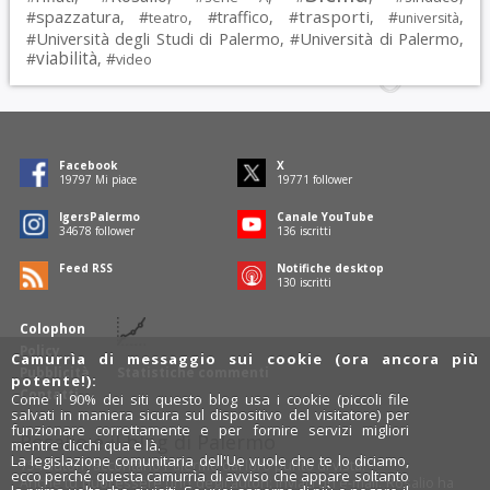
spazzatura
trasporti
#
, #
, #
traffico
, #
, #
,
teatro
università
Università degli Studi di Palermo
Università di Palermo
#
, #
,
viabilità
#
, #
video
Facebook
X
19797
Mi piace
19771
follower
IgersPalermo
Canale YouTube
34678
follower
136
iscritti
Feed RSS
Notifiche desktop
130
iscritti
Colophon
Policy
Camurrìa di messaggio sui cookie (ora ancora più
Pubblicità
Statistiche commenti
potente!):
Contatti
Come il 90% dei siti questo blog usa i cookie (piccoli file
salvati in maniera sicura sul dispositivo del visitatore) per
funzionare correttamente e per fornire servizi migliori
Rosalio è il blog di Palermo
mentre clicchi qua e là.
La legislazione comunitaria dell'Ue vuole che te lo diciamo,
754 autori
raccontano Palermo dal loro punto di vista.
ecco perché questa camurrìa di avviso che appare soltanto
Anche tu puoi essere uno degli autori: inviaci un'
e-mail
. Rosalio ha