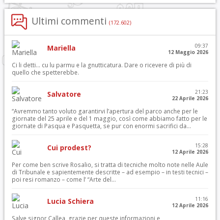
Ultimi commenti
(172.602)
09:37
Mariella
12 Maggio 2026
Ci li detti… cu lu parmu e la gnutticatura. Dare o ricevere di più di
quello che spetterebbe.
21:23
Salvatore
22 Aprile 2026
“Avremmo tanto voluto garantirvi l’apertura del parco anche per le
giornate del 25 aprile e del 1 maggio, così come abbiamo fatto per le
giornate di Pasqua e Pasquetta, se pur con enormi sacrifici da...
15:28
Cui prodest?
12 Aprile 2026
Per come ben scrive Rosalio, si tratta di tecniche molto note nelle Aule
di Tribunale e sapientemente descritte – ad esempio – in testi tecnici –
poi resi romanzo – come l’ “Arte del...
11:16
Lucia Schiera
12 Aprile 2026
Salve signor Callea, grazie per queste informazioni e