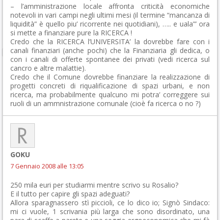
– l’amministrazione locale affronta criticità economiche
notevoli in vari campi negli ultimi mesi (il termine “mancanza di
liquidità” è quello piu’ ricorrente nei quotidiani), ….. e uala”’ ora
si mette a finanziare pure la RICERCA !
Credo che la RICERCA l’UNIVERSITA’ la dovrebbe fare con i
canali finanziari (anche pochi) che la Finanziaria gli dedica, o
con i canali di offerte spontanee dei privati (vedi ricerca sul
cancro e altre malattie).
Credo che il Comune dovrebbe finanziare la realizzazione di
progetti concreti di riqualificazione di spazi urbani, e non
ricerca, ma probabilmente qualcuno mi potra’ correggere sui
ruoli di un ammnistrazione comunale (cioè fa ricerca o no ?)
GOKU
7 Gennaio 2008 alle 13:05
250 mila euri per studiarmi mentre scrivo su Rosalio?
E il tutto per capire gli spazi adeguati?
Allora sparagnassero stì piccioli, ce lo dico io; Signò Sindaco:
mi ci vuole, 1 scrivania più larga che sono disordinato, una