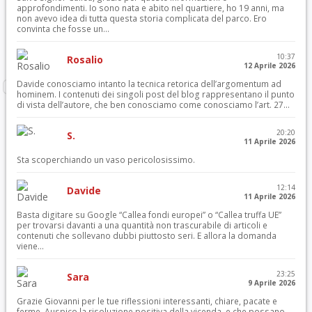
approfondimenti. Io sono nata e abito nel quartiere, ho 19 anni, ma
non avevo idea di tutta questa storia complicata del parco. Ero
convinta che fosse un...
10:37
Rosalio
12 Aprile 2026
Davide conosciamo intanto la tecnica retorica dell’argomentum ad
hominem. I contenuti dei singoli post del blog rappresentano il punto
di vista dell’autore, che ben conosciamo come conosciamo l’art. 27...
20:20
S.
11 Aprile 2026
Sta scoperchiando un vaso pericolosissimo.
12:14
Davide
11 Aprile 2026
Basta digitare su Google “Callea fondi europei” o “Callea truffa UE”
per trovarsi davanti a una quantità non trascurabile di articoli e
contenuti che sollevano dubbi piuttosto seri. E allora la domanda
viene...
23:25
Sara
9 Aprile 2026
Grazie Giovanni per le tue riflessioni interessanti, chiare, pacate e
ferme. Auspico la risoluzione positiva della vicenda, e che possano