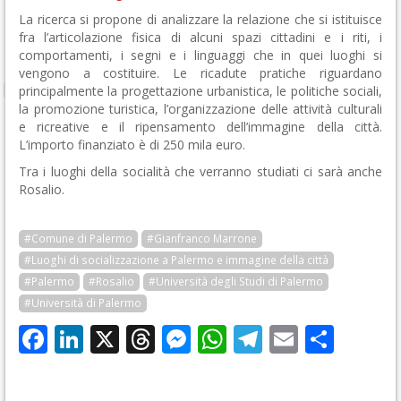
La ricerca si propone di analizzare la relazione che si istituisce
fra l’articolazione fisica di alcuni spazi cittadini e i riti, i
comportamenti, i segni e i linguaggi che in quei luoghi si
vengono a costituire. Le ricadute pratiche riguardano
principalmente la progettazione urbanistica, le politiche sociali,
la promozione turistica, l’organizzazione delle attività culturali
e ricreative e il ripensamento dell’immagine della città.
L’importo finanziato è di 250 mila euro.
Tra i luoghi della socialità che verranno studiati ci sarà anche
Rosalio.
#Comune di Palermo
#Gianfranco Marrone
#Luoghi di socializzazione a Palermo e immagine della città
#Palermo
#Rosalio
#Università degli Studi di Palermo
#Università di Palermo
Facebook
LinkedIn
X
Threads
Messenger
WhatsApp
Telegram
Email
Cond