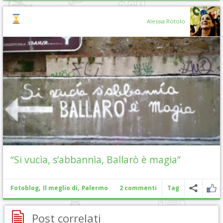
Alessia Rotolo
“Si vucìa, s’abbannìa, Ballarò è magia”
,
,
Fotoblog
Il meglio di
Palermo
2 commenti
Tag
Post correlati