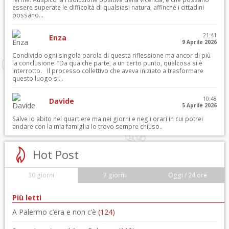
essere superate le difficoltà di qualsiasi natura, affinché i cittadini
possano...
21:41
Enza
9 Aprile 2026
Condivido ogni singola parola di questa riflessione ma ancor di più
la conclusione: “Da qualche parte, a un certo punto, qualcosa si è
interrotto. Il processo collettivo che aveva iniziato a trasformare
questo luogo si...
10:48
Davide
5 Aprile 2026
Salve io abito nel quartiere ma nei giorni e negli orari in cui potrei
andare con la mia famiglia lo trovo sempre chiuso..
Hot Post
30 giorni
7 giorni
Oggi / 24 ore
Più letti
A Palermo c’era e non c’è
(124)