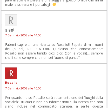
para di scaffe a parete e una seggia ergoeconomica che mi fà
male la schiena e il portafogli.
giggi
7 Gennaio 2008 alle 14:06
Fatemi capire …. una ricerca su Rosalio!!! Sapete dirmi i nomi
dei (o del) RICERCATORI? Qualcuno che conosciamo???
Rosalio non essere timido dicci dicci (con le vocali)… sempre
che li sai e sempre che non sei “uomo di panza”.
Rosalio
7 Gennaio 2008 alle 16:06
Per quanto ne so Rosalio sarà solamente uno dei “luoghi della
socialità” studiati e non ho informazioni sulla ricerca che non
siano incluse nel comunicato stampa, a parte questa