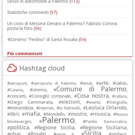
Sesso in automobile a Palermo
(112)
Statistiche commenti
(57)
Un covo di Messina Denaro a Palermo? Fabrizio Corona
posta la foto
(56)
402esimo “Festino” di Santa Rosalia
(54)
Più commentati
Hashtag cloud
arte
calcio
#
, #
, #
, #
, #
,
aeroporti
aeroporto di Palermo
Amat
Comune di Palermo
#
, #
cinema
, #
,
Catania
Cosa nostra
#
concerti
, #
Consiglio comunale
, #
, #
,
cultura
elezioni
Diego Cammarata
#
, #
, #
, #
,
eventi
fotografia
Leoluca Orlando
immondizia
#
, #
, #
, #
,
Internet
la Feltrinelli
mafia
musica
libri
mostre
#
, #
, #
Mondello
, #
, #
, #
Nuovo
Palermo
, #
, #
,
Montevergini
Partito Democratico
politica
Regione Sicilia
Regione Siciliana
#
, #
, #
,
Sicilia
Rosalio
rifiuti
#
, #
, #
, #
, #
sindaco
,
serie A