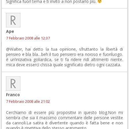
Significa fuori tema e ti invito a non postarlo più.
Ape
7 Febbraio 2008 alle 12:37
@Walter, hai detto la tua opinione, sfruttanto la libertà di
pensieo e bla bla…beh il tuo pensiero era noioso e fuoriluogo.
è un’iniziativa goliardica, se ti fa ridere ridi altrimenti niente.
mica deve esserci chissà quale significato dietro ogni cazzata.
Franco
7 Febbraio 2008 alle 21:02
Cerchiamo di essere più propositivi in questo blog.Non mi
sembra che sia il massimo commentare delle persone vestite
da cannoli.La satira è divertente quando è fatta bene e non
quando è ripetitiva dello stesso argomento.