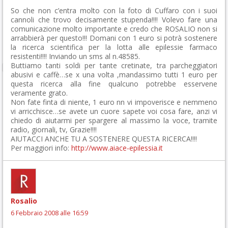
So che non c’entra molto con la foto di Cuffaro con i suoi
cannoli che trovo decisamente stupenda!!!! Volevo fare una
comunicazione molto importante e credo che ROSALIO non si
arrabbierà per questo!!! Domani con 1 euro si potrà sostenere
la ricerca scientifica per la lotta alle epilessie farmaco
resistenti!!!! Inviando un sms al n.48585.
Buttiamo tanti soldi per tante cretinate, tra parcheggiatori
abusivi e caffè…se x una volta ,mandassimo tutti 1 euro per
questa ricerca alla fine qualcuno potrebbe esservene
veramente grato.
Non fate finta di niente, 1 euro nn vi impoverisce e nemmeno
vi arricchisce…se avete un cuore sapete voi cosa fare, anzi vi
chiedo di aiutarmi per spargere al massimo la voce, tramite
radio, giornali, tv, Grazie!!!!
AIUTACCI ANCHE TU A SOSTENERE QUESTA RICERCA!!!!
Per maggiori info:
http://www.aiace-epilessia.it
Rosalio
6 Febbraio 2008 alle 16:59