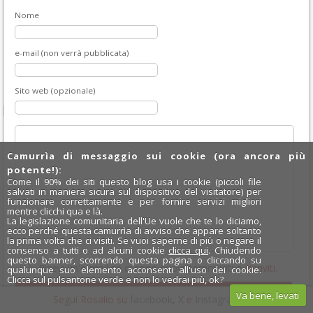
Nome
e-mail (non verrà pubblicata)
Sito web (opzionale)
Camurrìa di messaggio sui cookie (ora ancora più
potente!):
Come il 90% dei siti questo blog usa i cookie (piccoli file
salvati in maniera sicura sul dispositivo del visitatore) per
funzionare correttamente e per fornire servizi migliori
mentre clicchi qua e là.
La legislazione comunitaria dell'Ue vuole che te lo diciamo,
ecco perché questa camurrìa di avviso che appare soltanto
la prima volta che ci visiti. Se vuoi saperne di più o negare il
consenso a tutti o ad alcuni cookie
clicca qui
. Chiudendo
questo banner, scorrendo questa pagina o cliccando su
Ricevi un'e-mail se ci sono nuovi commenti o
iscriviti
.
qualunque suo elemento acconsenti all'uso dei cookie.
Clicca sul pulsantone verde e non lo vedrai più, ok?
Va bene, levati
Segui Rosalio su
facebook
,
X
e
Instagram
x