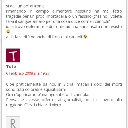
si dai, un po’ di ironia.
rimanendo in campo alimentare nessuno ha mai fatto
tragedie per un prodi-mortadella o un fassino-grissino…volete
farvi il sangue amaro per una cosa duce come i cannoli?
io la trovo esilerante e di fronte ad una sana risata non resisto
a dir la verità neanche di fronte ai cannoli
Totò
6 Febbraio 2008 alle 19:27
Cioè praticamente da noi, in Sicilia, macari i dolci dei morti
sono tutti colorati e squisitissimi.
Ora n’appricamo p’una nguantiera di cannola.
Pensa se avesse offerto, ai giornalisti, posti di lavoro alla
reggione. C’era’i chianciri viero.