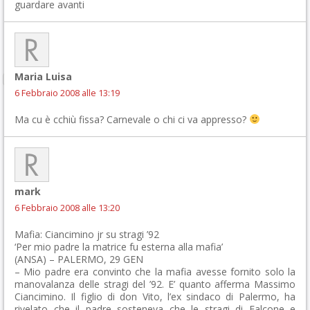
guardare avanti
Maria Luisa
6 Febbraio 2008 alle 13:19
Ma cu è cchiù fissa? Carnevale o chi ci va appresso?
mark
6 Febbraio 2008 alle 13:20
Mafia: Ciancimino jr su stragi ’92
‘Per mio padre la matrice fu esterna alla mafia’
(ANSA) – PALERMO, 29 GEN
– Mio padre era convinto che la mafia avesse fornito solo la
manovalanza delle stragi del ’92. E’ quanto afferma Massimo
Ciancimino. Il figlio di don Vito, l’ex sindaco di Palermo, ha
rivelato che il padre sosteneva che le stragi di Falcone e