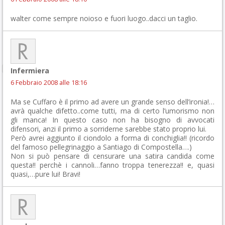
walter come sempre noioso e fuori luogo..dacci un taglio.
Infermiera
6 Febbraio 2008 alle 18:16
Ma se Cuffaro è il primo ad avere un grande senso dell’ironia!…
avrà qualche difetto..come tutti, ma di certo l’umorismo non
gli manca! In questo caso non ha bisogno di avvocati
difensori, anzi il primo a sorriderne sarebbe stato proprio lui.
Però avrei aggiunto il ciondolo a forma di conchiglia!! (ricordo
del famoso pellegrinaggio a Santiago di Compostella….)
Non si può pensare di censurare una satira candida come
questa!! perchè i cannoli…fanno troppa tenerezza!! e, quasi
quasi,…pure lui! Bravi!