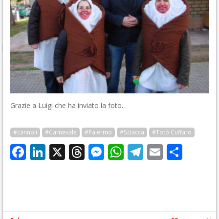
Grazie a Luigi che ha inviato la foto.
#cannoli
#Carnevale
#Palermo
#Sciacca
#Totò Cuffaro
Facebook
LinkedIn
X
Threads
Messenger
WhatsApp
Telegram
Email
Cond