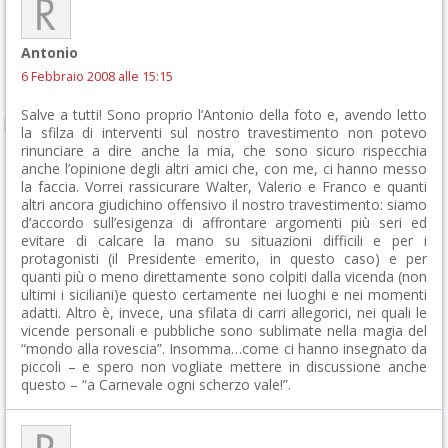
Antonio
6 Febbraio 2008 alle 15:15
Salve a tutti! Sono proprio l’Antonio della foto e, avendo letto
la sfilza di interventi sul nostro travestimento non potevo
rinunciare a dire anche la mia, che sono sicuro rispecchia
anche l’opinione degli altri amici che, con me, ci hanno messo
la faccia. Vorrei rassicurare Walter, Valerio e Franco e quanti
altri ancora giudichino offensivo il nostro travestimento: siamo
d’accordo sull’esigenza di affrontare argomenti più seri ed
evitare di calcare la mano su situazioni difficili e per i
protagonisti (il Presidente emerito, in questo caso) e per
quanti più o meno direttamente sono colpiti dalla vicenda (non
ultimi i siciliani)e questo certamente nei luoghi e nei momenti
adatti. Altro è, invece, una sfilata di carri allegorici, nei quali le
vicende personali e pubbliche sono sublimate nella magia del
“mondo alla rovescia”. Insomma…come ci hanno insegnato da
piccoli – e spero non vogliate mettere in discussione anche
questo – “a Carnevale ogni scherzo vale!”.