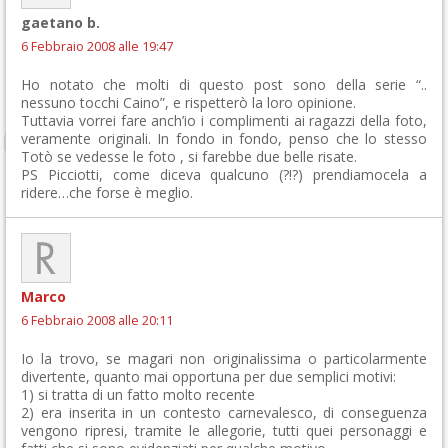
gaetano b.
6 Febbraio 2008 alle 19:47
Ho notato che molti di questo post sono della serie “..
nessuno tocchi Caino”, e rispetterò la loro opinione.
Tuttavia vorrei fare anch’io i complimenti ai ragazzi della foto,
veramente originali. In fondo in fondo, penso che lo stesso
Totò se vedesse le foto , si farebbe due belle risate.
PS Picciotti, come diceva qualcuno (?!?) prendiamocela a
ridere…che forse è meglio.
Marco
6 Febbraio 2008 alle 20:11
Io la trovo, se magari non originalissima o particolarmente
divertente, quanto mai opportuna per due semplici motivi:
1) si tratta di un fatto molto recente
2) era inserita in un contesto carnevalesco, di conseguenza
vengono ripresi, tramite le allegorie, tutti quei personaggi e