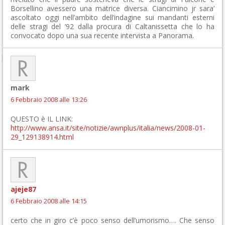
Borsellino avessero una matrice diversa. Ciancimino jr sara’
ascoltato oggi nell’ambito dell’indagine sui mandanti esterni
delle stragi del ’92 dalla procura di Caltanissetta che lo ha
convocato dopo una sua recente intervista a Panorama.
mark
6 Febbraio 2008 alle 13:26
QUESTO è IL LINK:
http://www.ansa.it/site/notizie/awnplus/italia/news/2008-01-
29_129138914.html
ajeje87
6 Febbraio 2008 alle 14:15
certo che in giro c’è poco senso dell’umorismo…. Che senso