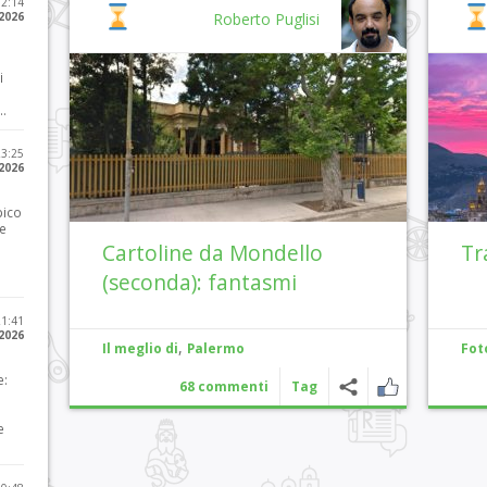
12:14
 2026
Roberto Puglisi
i
..
23:25
 2026
pico
he
Cartoline da Mondello
Tr
(seconda): fantasmi
21:41
 2026
,
Il meglio di
Palermo
Fot
e:
68 commenti
Tag
e