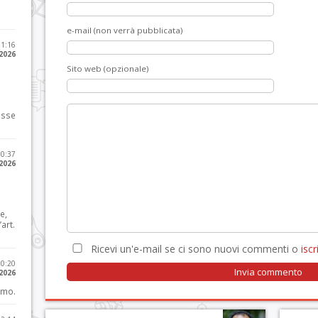
e-mail (non verrà pubblicata)
11:16
 2026
Sito web (opzionale)
osse
10:37
 2026
e,
art.
Ricevi un'e-mail se ci sono nuovi commenti o
iscri
20:20
 2026
imo.