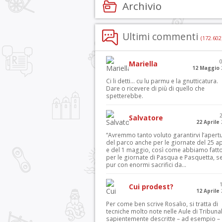
Archivio
Ultimi commenti
(172.602
Mariella
12 Maggio 
Ci li detti… cu lu parmu e la gnutticatura.
Dare o ricevere di più di quello che
spetterebbe.
Salvatore
22 Aprile
“Avremmo tanto voluto garantirvi l’apert
del parco anche per le giornate del 25 ap
e del 1 maggio, così come abbiamo fatt
per le giornate di Pasqua e Pasquetta, s
pur con enormi sacrifici da...
Cui prodest?
12 Aprile
Per come ben scrive Rosalio, si tratta di
tecniche molto note nelle Aule di Tribuna
sapientemente descritte – ad esempio – 