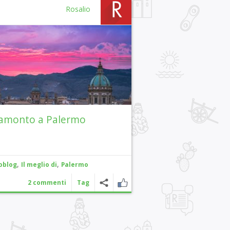
Rosalio
amonto a Palermo
,
,
oblog
Il meglio di
Palermo
2 commenti
Tag