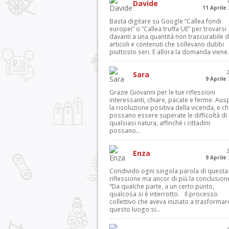
Davide
11 Aprile
Basta digitare su Google “Callea fondi
europei” o “Callea truffa UE” per trovarsi
davanti a una quantità non trascurabile d
articoli e contenuti che sollevano dubbi
piuttosto seri. E allora la domanda viene.
Sara
9 Aprile
Grazie Giovanni per le tue riflessioni
interessanti, chiare, pacate e ferme. Aus
la risoluzione positiva della vicenda, e c
possano essere superate le difficoltà di
qualsiasi natura, affinché i cittadini
possano...
Enza
9 Aprile
Condivido ogni singola parola di questa
riflessione ma ancor di più la conclusion
“Da qualche parte, a un certo punto,
qualcosa si è interrotto. Il processo
collettivo che aveva iniziato a trasformar
questo luogo si...