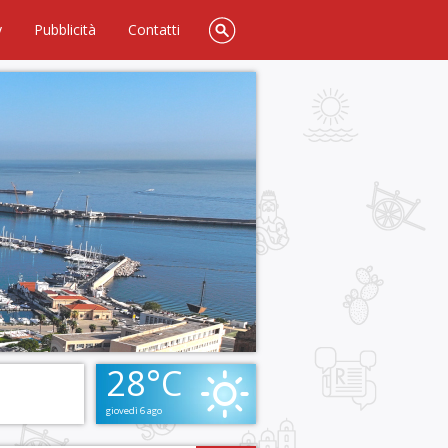
y
Pubblicità
Contatti
28°C
giovedì 6 ago