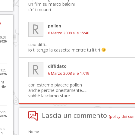
un film su marco baldini
c’e’ i muariri
)
pollon
6 Marzo 2008 alle 15:40
09:37
2026
ciao diffi..
io ti tengo la cassetta mentre tu li tiri
diffidato
21:23
6 Marzo 2008 alle 17:19
 2026
ura
con estremo piacere pollon
rile
anche perchè onestamente……
o
vabbè lasciamo stare
e
15:28
Lascia un commento
(policy dei co
 2026
le e
Nome
in