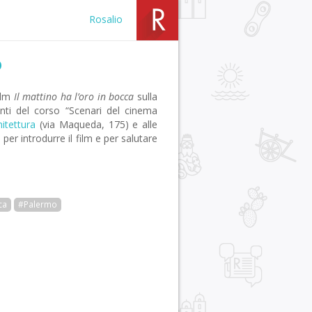
Rosalio
o
ilm
Il mattino ha l’oro in bocca
sulla
enti del corso “Scenari del cinema
hitettura
(via Maqueda, 175) e alle
per introdurre il film e per salutare
ca
#Palermo
r
pp
gram
ail
Condividi