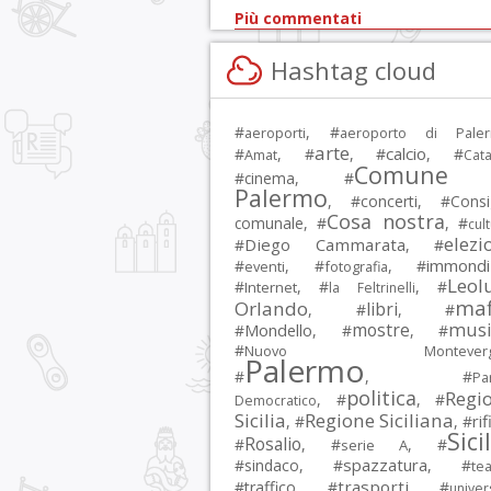
Più commentati
Hashtag cloud
#
, #
aeroporti
aeroporto di Pale
arte
calcio
#
, #
, #
, #
Amat
Cata
Comune 
#
cinema
, #
Palermo
, #
concerti
, #
Consi
Cosa nostra
comunale
, #
, #
cul
elezi
Diego Cammarata
#
, #
immondi
#
, #
, #
eventi
fotografia
Leol
#
, #
, #
Internet
la Feltrinelli
maf
Orlando
libri
, #
, #
musi
mostre
#
Mondello
, #
, #
#
Nuovo Montevergi
Palermo
#
, #
Par
politica
Regi
, #
, #
Democratico
Sicilia
Regione Siciliana
rif
, #
, #
Sici
Rosalio
#
, #
, #
serie A
spazzatura
#
sindaco
, #
, #
tea
trasporti
#
traffico
, #
, #
univer