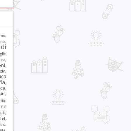
,
rmo
,
nia
di
glio
,
tura
oni
,
zia
,
uca
ia
,
ca
,
,
ni
tito
one
iuti
,
lia
,
,
tro
,
sità