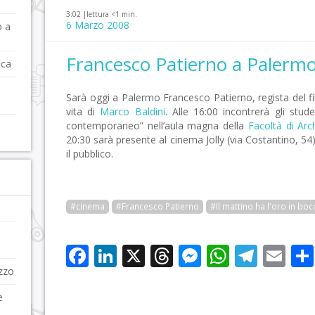
3:02 |
lettura <1 min.
6 Marzo 2008
o a
Francesco Patierno a Palerm
aca
Sarà oggi a Palermo Francesco Patierno, regista del f
vita di
Marco Baldini
. Alle 16:00 incontrerà gli stud
contemporaneo” nell’aula magna della
Facoltà di Arc
20:30 sarà presente al cinema Jolly (via Costantino, 54) 
il pubblico.
#cinema
#Francesco Patierno
#Il mattino ha l'oro in boc
Facebook
LinkedIn
X
Threads
Messenge
WhatsA
Tele
Em
izzo
e