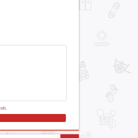
viti
.