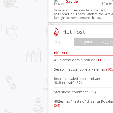
Davide
5 Aprile
Salve io abito nel quartiere ma nei giorni
negli orari in cui potrei andare con la mia
famiglia lo trovo sempre chiuso..
Hot Post
30 giorni
7 giorni
Oggi / 
Più letti
A Palermo c’era e non c’è
(119)
Sesso in automobile a Palermo
(105
Insulti in dialetto palermitano
“italianizzati”
(57)
Statistiche commenti
(57)
402esimo “Festino” di Santa Rosalia
(54)