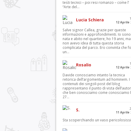
testi tecnici – poi resi romanzo – come l’
“Arte del...
Lucia Schiera
12 Aprile
Salve signor Callea, grazie per queste
informazioni e approfondimenti. Io sono
nata e abito nel quartiere, ho 19 anni, ma
non avevo idea di tutta questa storia
complicata del parco. Ero convinta che f
un...
Rosalio
12 Aprile
Davide conosciamo intanto la tecnica
retorica dell’argomentum ad hominem. I
contenuti dei singoli post del blog
rappresentano il punto di vista dell’autor
che ben conosciamo come conosciamo l’
27...
S.
11 Aprile
Sta scoperchiando un vaso pericolosiss