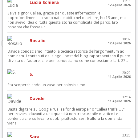
11:16
Lucia Schiera
12 Aprile 2026
Salve signor Callea, grazie per queste informazioni e
approfondimenti. Io sono nata e abito nel quartiere, ho 19 anni, ma
non avevo idea di tutta questa storia complicata del parco. Ero
convinta che fosse un...
10:37
Rosalio
12 Aprile 2026
Davide conosciamo intanto la tecnica retorica dell’argomentum ad
hominem. I contenuti dei singoli post del blog rappresentano il punto
di vista dell’autore, che ben conosciamo come conosciamo l’art. 27...
20:20
S.
11 Aprile 2026
Sta scoperchiando un vaso pericolosissimo.
12:14
Davide
11 Aprile 2026
Basta digitare su Google “Callea fondi europei” o “Callea truffa UE”
per trovarsi davanti a una quantità non trascurabile di articoli e
contenuti che sollevano dubbi piuttosto seri. E allora la domanda
viene...
23:25
Sara