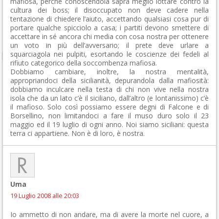
mafiosa, perché conoscendola saprà meglio lottare contro la
cultura dei boss; il disoccupato non deve cadere nella
tentazione di chiedere l’aiuto, accettando qualsiasi cosa pur di
portare qualche spicciolo a casa; i partiti devono smettere di
accettare in sé ancora chi media con cosa nostra per ottenere
un voto in più dell’avversario; il prete deve urlare a
squarciagola nei pulpiti, esortando le coscienze dei fedeli al
rifiuto categorico della soccombenza mafiosa.
Dobbiamo cambiare, inoltre, la nostra mentalità,
appropriandoci della sicilianità, depurandola dalla mafiosità:
dobbiamo inculcare nella testa di chi non vive nella nostra
isola che da un lato c’è il siciliano, dall’altro (e lontanissimo) c’è
il mafioso. Solo così possiamo essere degni di Falcone e di
Borsellino, non limitandoci a fare il muso duro solo il 23
maggio ed il 19 luglio di ogni anno. Noi siamo siciliani: questa
terra ci appartiene. Non è di loro, è nostra.
Uma
19 Luglio 2008 alle 20:03
Io ammetto di non andare, ma di avere la morte nel cuore, a