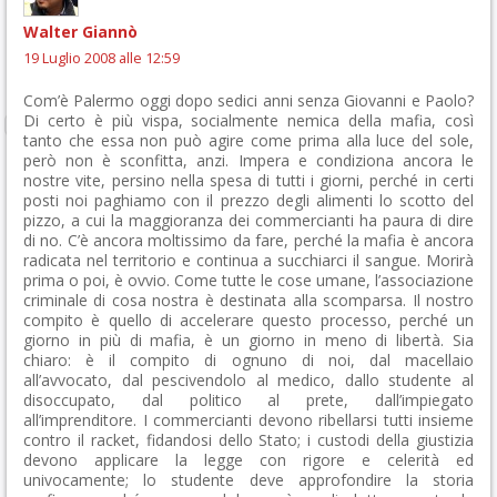
Walter Giannò
19 Luglio 2008 alle 12:59
Com’è Palermo oggi dopo sedici anni senza Giovanni e Paolo?
Di certo è più vispa, socialmente nemica della mafia, così
tanto che essa non può agire come prima alla luce del sole,
però non è sconfitta, anzi. Impera e condiziona ancora le
nostre vite, persino nella spesa di tutti i giorni, perché in certi
posti noi paghiamo con il prezzo degli alimenti lo scotto del
pizzo, a cui la maggioranza dei commercianti ha paura di dire
di no. C’è ancora moltissimo da fare, perché la mafia è ancora
radicata nel territorio e continua a succhiarci il sangue. Morirà
prima o poi, è ovvio. Come tutte le cose umane, l’associazione
criminale di cosa nostra è destinata alla scomparsa. Il nostro
compito è quello di accelerare questo processo, perché un
giorno in più di mafia, è un giorno in meno di libertà. Sia
chiaro: è il compito di ognuno di noi, dal macellaio
all’avvocato, dal pescivendolo al medico, dallo studente al
disoccupato, dal politico al prete, dall’impiegato
all’imprenditore. I commercianti devono ribellarsi tutti insieme
contro il racket, fidandosi dello Stato; i custodi della giustizia
devono applicare la legge con rigore e celerità ed
univocamente; lo studente deve approfondire la storia