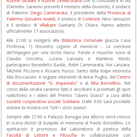
Azione Giovani
e
Azione Universitaria
che si concluderà in via
D’Amelio. Saranno presenti il ministro della Gioventù, il sindaco
di Palermo
Diego Cammarata
, il presidente della
Provincia di
Palermo
Giovanni Avanti
, il sindaco di
Corleone
Nino Iannazzo
e il sindaco di
Villabate
Gaetano Di Chiara. Hanno aderito
ufficialmente 17 associazioni.
Alle 21:00 si svolgerà alla
Biblioteca comunale
(piazza Casa
Professa, 1) l’incontro
Legami di memoria – La coerenza
dell’impegno per una Sicilia libera
. Parole e musiche sono di
Claudia Cincotta, Lucina Lanzara e Marilena Monti;
partecipano Benedetto Basile, Bebè Cammarata, Vivi Lanzara,
Michele Piccione e Rosario Punzo. Santo della Volpe intervista
Ilda Boccassini. A seguire interventi di Anna Puglisi, del
Centro
di documentazione “G. Impastato”
e di
Rita Borsellino
. Nel
corso della serata saranno fatti e ascoltare e proiettati gli spot
radiofonici e i video del Premio “Libero Grassi” a cura della
società cooperativa sociale Solidaria
. Dalle 9:00 sarà possibile
visitare la mostra ore
Tutti i stissi sunnu!
.
Sempre alle 21:00 a Palazzo Bonagia (via Alloro) verrà messo
in scena
Alcesti
di Euripide in memoria di Paolo Borsellino. Lo
spettacolo è promosso dal Laboratorio di poetica della
Facoltà di Lettere e Filosofia
in collaborazione con