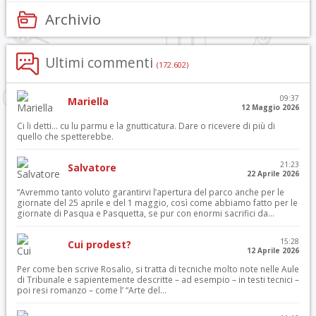
Archivio
Ultimi commenti
(172.602)
09:37
Mariella
12 Maggio 2026
Ci li detti… cu lu parmu e la gnutticatura. Dare o ricevere di più di
quello che spetterebbe.
21:23
Salvatore
22 Aprile 2026
“Avremmo tanto voluto garantirvi l’apertura del parco anche per le
giornate del 25 aprile e del 1 maggio, così come abbiamo fatto per le
giornate di Pasqua e Pasquetta, se pur con enormi sacrifici da...
15:28
Cui prodest?
12 Aprile 2026
Per come ben scrive Rosalio, si tratta di tecniche molto note nelle Aule
di Tribunale e sapientemente descritte – ad esempio – in testi tecnici –
poi resi romanzo – come l’ “Arte del...