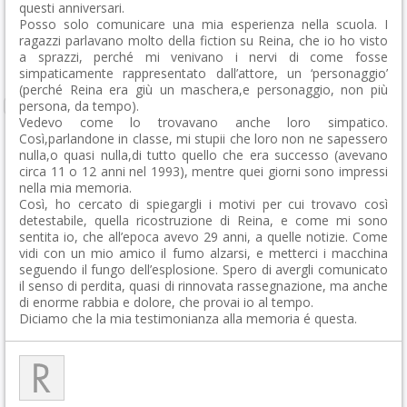
questi anniversari.
Posso solo comunicare una mia esperienza nella scuola. I
ragazzi parlavano molto della fiction su Reina, che io ho visto
a sprazzi, perché mi venivano i nervi di come fosse
simpaticamente rappresentato dall’attore, un ‘personaggio’
(perché Reina era giù un maschera,e personaggio, non più
persona, da tempo).
Vedevo come lo trovavano anche loro simpatico.
Così,parlandone in classe, mi stupii che loro non ne sapessero
nulla,o quasi nulla,di tutto quello che era successo (avevano
circa 11 o 12 anni nel 1993), mentre quei giorni sono impressi
nella mia memoria.
Così, ho cercato di spiegargli i motivi per cui trovavo così
detestabile, quella ricostruzione di Reina, e come mi sono
sentita io, che all’epoca avevo 29 anni, a quelle notizie. Come
vidi con un mio amico il fumo alzarsi, e metterci i macchina
seguendo il fungo dell’esplosione. Spero di avergli comunicato
il senso di perdita, quasi di rinnovata rassegnazione, ma anche
di enorme rabbia e dolore, che provai io al tempo.
Diciamo che la mia testimonianza alla memoria é questa.