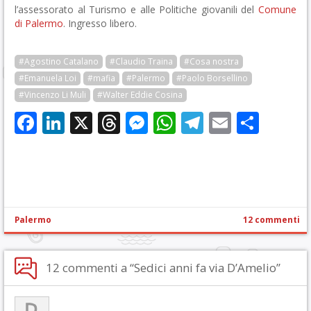
l’assessorato al Turismo e alle Politiche giovanili del
Comune
di Palermo
. Ingresso libero.
#Agostino Catalano
#Claudio Traina
#Cosa nostra
#Emanuela Loi
#mafia
#Palermo
#Paolo Borsellino
#Vincenzo Li Muli
#Walter Eddie Cosina
Facebook
LinkedIn
X
Threads
Messenger
WhatsApp
Telegram
Email
Cond
Palermo
12 commenti
12 commenti a “Sedici anni fa via D’Amelio”