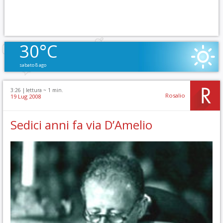
30°C
sabato 8 ago
3:26 |
lettura ~
1
min.
Rosalio
19 Lug 2008
Sedici anni fa via D’Amelio