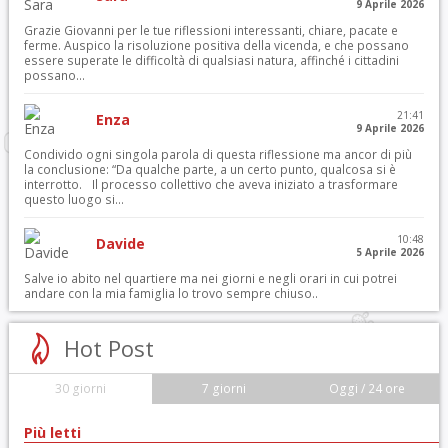
9 Aprile 2026
Grazie Giovanni per le tue riflessioni interessanti, chiare, pacate e
ferme. Auspico la risoluzione positiva della vicenda, e che possano
essere superate le difficoltà di qualsiasi natura, affinché i cittadini
possano...
21:41
Enza
9 Aprile 2026
Condivido ogni singola parola di questa riflessione ma ancor di più
la conclusione: “Da qualche parte, a un certo punto, qualcosa si è
interrotto. Il processo collettivo che aveva iniziato a trasformare
questo luogo si...
10:48
Davide
5 Aprile 2026
Salve io abito nel quartiere ma nei giorni e negli orari in cui potrei
andare con la mia famiglia lo trovo sempre chiuso..
Hot Post
30 giorni
7 giorni
Oggi / 24 ore
Più letti