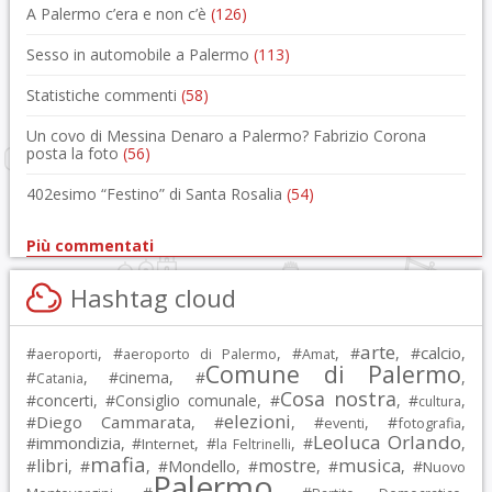
A Palermo c’era e non c’è
(126)
Sesso in automobile a Palermo
(113)
Statistiche commenti
(58)
Un covo di Messina Denaro a Palermo? Fabrizio Corona
posta la foto
(56)
402esimo “Festino” di Santa Rosalia
(54)
Più commentati
Hashtag cloud
arte
calcio
#
, #
, #
, #
, #
,
aeroporti
aeroporto di Palermo
Amat
Comune di Palermo
#
, #
cinema
, #
,
Catania
Cosa nostra
#
concerti
, #
Consiglio comunale
, #
, #
,
cultura
elezioni
Diego Cammarata
#
, #
, #
, #
,
eventi
fotografia
Leoluca Orlando
immondizia
#
, #
, #
, #
,
Internet
la Feltrinelli
mafia
musica
libri
mostre
#
, #
, #
Mondello
, #
, #
, #
Nuovo
Palermo