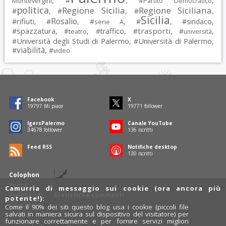
, #
, #
,
Montevergini
Partito Democratico
politica
Regione Sicilia
Regione Siciliana
#
, #
, #
,
Sicilia
Rosalio
rifiuti
#
, #
, #
, #
, #
sindaco
,
serie A
spazzatura
trasporti
#
, #
, #
traffico
, #
, #
,
teatro
università
Università degli Studi di Palermo
Università di Palermo
#
, #
,
viabilità
#
, #
video
Facebook
X
19797
Mi piace
19771
follower
IgersPalermo
Canale YouTube
34678
follower
136
iscritti
Feed RSS
Notifiche desktop
130
iscritti
Colophon
Policy
Camurrìa di messaggio sui cookie (ora ancora più
Pubblicità
Statistiche commenti
potente!):
Contatti
Come il 90% dei siti questo blog usa i cookie (piccoli file
salvati in maniera sicura sul dispositivo del visitatore) per
funzionare correttamente e per fornire servizi migliori