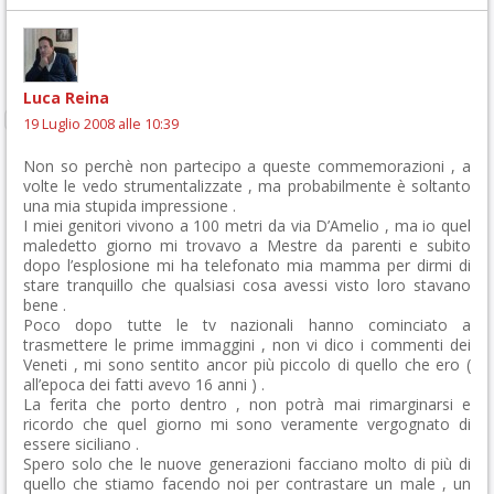
Luca Reina
19 Luglio 2008 alle 10:39
Non so perchè non partecipo a queste commemorazioni , a
volte le vedo strumentalizzate , ma probabilmente è soltanto
una mia stupida impressione .
I miei genitori vivono a 100 metri da via D’Amelio , ma io quel
maledetto giorno mi trovavo a Mestre da parenti e subito
dopo l’esplosione mi ha telefonato mia mamma per dirmi di
stare tranquillo che qualsiasi cosa avessi visto loro stavano
bene .
Poco dopo tutte le tv nazionali hanno cominciato a
trasmettere le prime immaggini , non vi dico i commenti dei
Veneti , mi sono sentito ancor più piccolo di quello che ero (
all’epoca dei fatti avevo 16 anni ) .
La ferita che porto dentro , non potrà mai rimarginarsi e
ricordo che quel giorno mi sono veramente vergognato di
essere siciliano .
Spero solo che le nuove generazioni facciano molto di più di
quello che stiamo facendo noi per contrastare un male , un