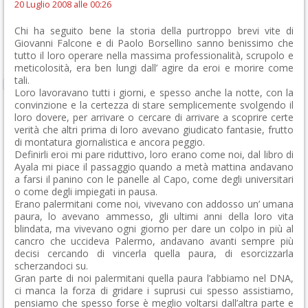
20 Luglio 2008 alle 00:26
Chi ha seguito bene la storia della purtroppo brevi vite di
Giovanni Falcone e di Paolo Borsellino sanno benissimo che
tutto il loro operare nella massima professionalità, scrupolo e
meticolosità, era ben lungi dall’ agire da eroi e morire come
tali.
Loro lavoravano tutti i giorni, e spesso anche la notte, con la
convinzione e la certezza di stare semplicemente svolgendo il
loro dovere, per arrivare o cercare di arrivare a scoprire certe
verità che altri prima di loro avevano giudicato fantasie, frutto
di montatura giornalistica e ancora peggio.
Definirli eroi mi pare riduttivo, loro erano come noi, dal libro di
Ayala mi piace il passaggio quando a metà mattina andavano
a farsi il panino con le panelle al Capo, come degli universitari
o come degli impiegati in pausa.
Erano palermitani come noi, vivevano con addosso un’ umana
paura, lo avevano ammesso, gli ultimi anni della loro vita
blindata, ma vivevano ogni giorno per dare un colpo in più al
cancro che uccideva Palermo, andavano avanti sempre più
decisi cercando di vincerla quella paura, di esorcizzarla
scherzandoci su.
Gran parte di noi palermitani quella paura l’abbiamo nel DNA,
ci manca la forza di gridare i suprusi cui spesso assistiamo,
pensiamo che spesso forse è meglio voltarsi dall’altra parte e