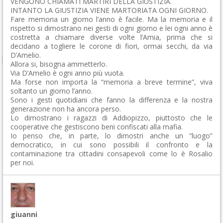
VENGONO CHIAMATI MARTIRI DELLA GIUSTIZIA.
INTANTO LA GIUSTIZIA VIENE MARTORIATA OGNI GIORNO.
Fare memoria un giorno l’anno è facile. Ma la memoria e il
rispetto si dimostrano nei gesti di ogni giorno e lei ogni anno è
costretta a chiamare diverse volte l’Amia, prima che si
decidano a togliere le corone di fiori, ormai secchi, da via
D’Amelio.
Allora si, bisogna ammetterlo.
Via D’Amelio è ogni anno più vuota.
Ma forse non importa la “memoria a breve termine”, viva
soltanto un giorno l’anno.
Sono i gesti quotidiani che fanno la differenza e la nostra
generazione non ha ancora perso.
Lo dimostrano i ragazzi di Addiopizzo, piuttosto che le
cooperative che gestiscono beni confiscati alla mafia.
Io penso che, in parte, lo dimostri anche un “luogo”
democratico, in cui sono possibili il confronto e la
contaminazione tra cittadini consapevoli come lo è Rosalio
per noi.
giuanni