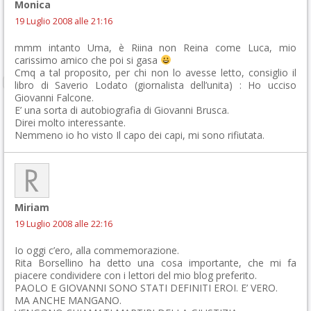
Monica
19 Luglio 2008 alle 21:16
mmm intanto Uma, è Riina non Reina come Luca, mio
carissimo amico che poi si gasa
Cmq a tal proposito, per chi non lo avesse letto, consiglio il
libro di Saverio Lodato (giornalista dell’unita) : Ho ucciso
Giovanni Falcone.
E’ una sorta di autobiografia di Giovanni Brusca.
Direi molto interessante.
Nemmeno io ho visto Il capo dei capi, mi sono rifiutata.
Miriam
19 Luglio 2008 alle 22:16
Io oggi c’ero, alla commemorazione.
Rita Borsellino ha detto una cosa importante, che mi fa
piacere condividere con i lettori del mio blog preferito.
PAOLO E GIOVANNI SONO STATI DEFINITI EROI. E’ VERO.
MA ANCHE MANGANO.