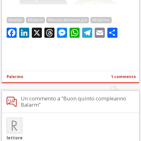
#Atelier
#Balarm
#Nuovo Montevergini
#Palermo
Facebook
LinkedIn
X
Threads
Messenger
WhatsApp
Telegram
Email
Cond
Palermo
1 commento
Un commento a “Buon quinto compleanno
Balarm”
lettore