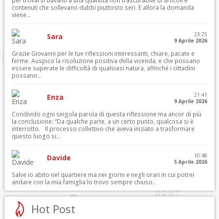
per trovarsi davanti a una quantità non trascurabile di articoli e
contenuti che sollevano dubbi piuttosto seri. E allora la domanda
viene...
23:25
Sara
9 Aprile 2026
Grazie Giovanni per le tue riflessioni interessanti, chiare, pacate e
ferme. Auspico la risoluzione positiva della vicenda, e che possano
essere superate le difficoltà di qualsiasi natura, affinché i cittadini
possano...
21:41
Enza
9 Aprile 2026
Condivido ogni singola parola di questa riflessione ma ancor di più
la conclusione: “Da qualche parte, a un certo punto, qualcosa si è
interrotto. Il processo collettivo che aveva iniziato a trasformare
questo luogo si...
10:48
Davide
5 Aprile 2026
Salve io abito nel quartiere ma nei giorni e negli orari in cui potrei
andare con la mia famiglia lo trovo sempre chiuso..
Hot Post