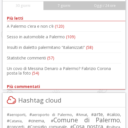
30 giorni
7 giorni
Oggi / 24 ore
Più letti
A Palermo c’era e non c’è
(120)
Sesso in automobile a Palermo
(109)
Insulti in dialetto palermitano “italianizzati”
(58)
Statistiche commenti
(57)
Un covo di Messina Denaro a Palermo? Fabrizio Corona
posta la foto
(54)
Più commentati
Hashtag cloud
arte
calcio
#
, #
, #
, #
, #
,
aeroporti
aeroporto di Palermo
Amat
Comune di Palermo
#
, #
cinema
, #
,
Catania
Cosa nostra
#
concerti
, #
Consiglio comunale
, #
, #
,
cultura