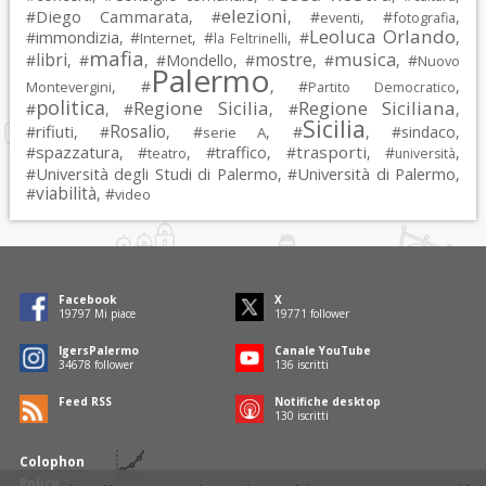
elezioni
Diego Cammarata
#
, #
, #
, #
,
eventi
fotografia
Leoluca Orlando
immondizia
#
, #
, #
, #
,
Internet
la Feltrinelli
mafia
musica
libri
mostre
#
, #
, #
Mondello
, #
, #
, #
Nuovo
Palermo
, #
, #
,
Montevergini
Partito Democratico
politica
Regione Sicilia
Regione Siciliana
#
, #
, #
,
Sicilia
Rosalio
rifiuti
#
, #
, #
, #
, #
sindaco
,
serie A
spazzatura
trasporti
#
, #
, #
traffico
, #
, #
,
teatro
università
Università degli Studi di Palermo
Università di Palermo
#
, #
,
viabilità
#
, #
video
Facebook
X
19797
Mi piace
19771
follower
IgersPalermo
Canale YouTube
34678
follower
136
iscritti
Feed RSS
Notifiche desktop
130
iscritti
Colophon
Policy