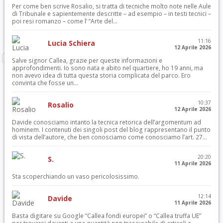
Per come ben scrive Rosalio, si tratta di tecniche molto note nelle Aule
di Tribunale e sapientemente descritte – ad esempio – in testi tecnici –
poi resi romanzo – come l’ “Arte del...
11:16
Lucia Schiera
12 Aprile 2026
Salve signor Callea, grazie per queste informazioni e
approfondimenti. Io sono nata e abito nel quartiere, ho 19 anni, ma
non avevo idea di tutta questa storia complicata del parco. Ero
convinta che fosse un...
10:37
Rosalio
12 Aprile 2026
Davide conosciamo intanto la tecnica retorica dell’argomentum ad
hominem. I contenuti dei singoli post del blog rappresentano il punto
di vista dell’autore, che ben conosciamo come conosciamo l’art. 27...
20:20
S.
11 Aprile 2026
Sta scoperchiando un vaso pericolosissimo.
12:14
Davide
11 Aprile 2026
Basta digitare su Google “Callea fondi europei” o “Callea truffa UE”