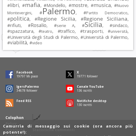
mafia
musica
libri
mostre
#
, #
, #
Mondello
, #
, #
, #
Nuovo
Palermo
, #
, #
,
Montevergini
Partito Democratico
politica
Regione Sicilia
Regione Siciliana
#
, #
, #
,
Sicilia
Rosalio
rifiuti
#
, #
, #
, #
, #
sindaco
,
serie A
spazzatura
trasporti
#
, #
, #
traffico
, #
, #
,
teatro
università
Università degli Studi di Palermo
Università di Palermo
#
, #
,
viabilità
#
, #
video
Facebook
X
19797
Mi piace
19771
follower
IgersPalermo
Canale YouTube
34678
follower
136
iscritti
Feed RSS
Notifiche desktop
130
iscritti
Colophon
Policy
Camurrìa di messaggio sui cookie (ora ancora più
Pubblicità
Statistiche commenti
potente!):
Contatti