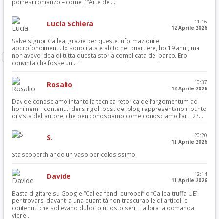
poi resi romanzo – come l’ “Arte del...
11:16
Lucia Schiera
12 Aprile 2026
Salve signor Callea, grazie per queste informazioni e
approfondimenti. Io sono nata e abito nel quartiere, ho 19 anni, ma
non avevo idea di tutta questa storia complicata del parco. Ero
convinta che fosse un...
10:37
Rosalio
12 Aprile 2026
Davide conosciamo intanto la tecnica retorica dell’argomentum ad
hominem. I contenuti dei singoli post del blog rappresentano il punto
di vista dell’autore, che ben conosciamo come conosciamo l’art. 27...
20:20
S.
11 Aprile 2026
Sta scoperchiando un vaso pericolosissimo.
12:14
Davide
11 Aprile 2026
Basta digitare su Google “Callea fondi europei” o “Callea truffa UE”
per trovarsi davanti a una quantità non trascurabile di articoli e
contenuti che sollevano dubbi piuttosto seri. E allora la domanda
viene...