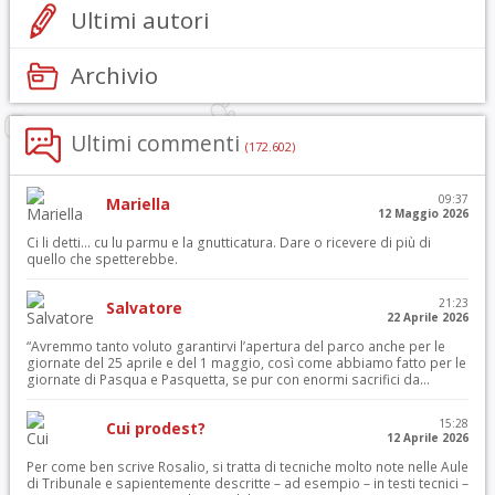
Ultimi autori
Archivio
Ultimi commenti
(172.602)
09:37
Mariella
12 Maggio 2026
Ci li detti… cu lu parmu e la gnutticatura. Dare o ricevere di più di
quello che spetterebbe.
21:23
Salvatore
22 Aprile 2026
“Avremmo tanto voluto garantirvi l’apertura del parco anche per le
giornate del 25 aprile e del 1 maggio, così come abbiamo fatto per le
giornate di Pasqua e Pasquetta, se pur con enormi sacrifici da...
15:28
Cui prodest?
12 Aprile 2026
Per come ben scrive Rosalio, si tratta di tecniche molto note nelle Aule
di Tribunale e sapientemente descritte – ad esempio – in testi tecnici –