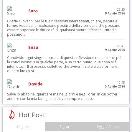
23:25
Sara
9 Aprile 2026
Grazie Giovanni per le tue riflessioni interessanti, chiare, pacate e
ferme. Auspico la risoluzione positiva della vicenda, e che possano
essere superate le difficoltà di qualsiasi natura, affinché i cittadini
possano...
21:41
Enza
9 Aprile 2026
Condivido ogni singola parola di questa riflessione ma ancor di più
la conclusione: “Da qualche parte, a un certo punto, qualcosa si è
interrotto. Il processo collettivo che aveva iniziato a trasformare
questo luogo si...
10:48
Davide
5 Aprile 2026
Salve io abito nel quartiere ma nei giorni e negli orari in cui potrei
andare con la mia famiglia lo trovo sempre chiuso..
Hot Post
30 giorni
7 giorni
Oggi / 24 ore