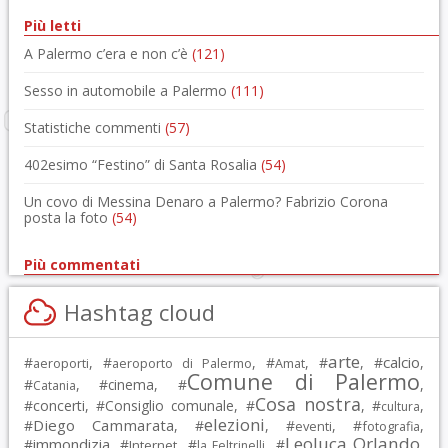
Più letti
A Palermo c’era e non c’è
(121)
Sesso in automobile a Palermo
(111)
Statistiche commenti
(57)
402esimo “Festino” di Santa Rosalia
(54)
Un covo di Messina Denaro a Palermo? Fabrizio Corona
posta la foto
(54)
Più commentati
Hashtag cloud
arte
calcio
#
, #
, #
, #
, #
,
aeroporti
aeroporto di Palermo
Amat
Comune di Palermo
#
, #
cinema
, #
,
Catania
Cosa nostra
#
concerti
, #
Consiglio comunale
, #
, #
,
cultura
elezioni
Diego Cammarata
#
, #
, #
, #
,
eventi
fotografia
Leoluca Orlando
immondizia
#
, #
, #
, #
,
Internet
la Feltrinelli