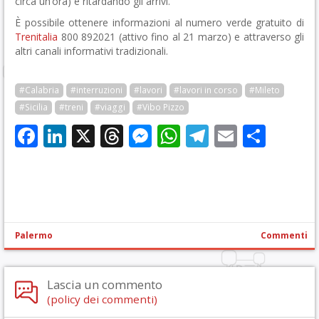
circa un’ora) e ritardando gli arrivi.
È possibile ottenere informazioni al numero verde gratuito di
Trenitalia
800 892021 (attivo fino al 21 marzo) e attraverso gli
altri canali informativi tradizionali.
#Calabria
#interruzioni
#lavori
#lavori in corso
#Mileto
#Sicilia
#treni
#viaggi
#Vibo Pizzo
Facebook
LinkedIn
X
Threads
Messenger
WhatsApp
Telegram
Email
Cond
Palermo
Commenti
Lascia un commento
(policy dei commenti)