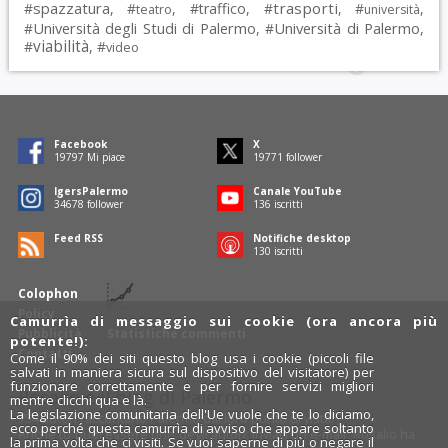
spazzatura
trasporti
#
, #
, #
traffico
, #
, #
,
teatro
università
Università degli Studi di Palermo
Università di Palermo
#
, #
,
viabilità
#
, #
video
Facebook
X
19797
Mi piace
19771
follower
IgersPalermo
Canale YouTube
34678
follower
136
iscritti
Feed RSS
Notifiche desktop
130
iscritti
Colophon
Policy
Camurrìa di messaggio sui cookie (ora ancora più
Pubblicità
Statistiche commenti
potente!):
Contatti
Come il 90% dei siti questo blog usa i cookie (piccoli file
salvati in maniera sicura sul dispositivo del visitatore) per
funzionare correttamente e per fornire servizi migliori
Rosalio è il blog di Palermo
mentre clicchi qua e là.
La legislazione comunitaria dell'Ue vuole che te lo diciamo,
754 autori
raccontano Palermo dal loro punto di vista.
ecco perché questa camurrìa di avviso che appare soltanto
Anche tu puoi essere uno degli autori: inviaci un'
e-mail
. Rosalio ha
la prima volta che ci visiti. Se vuoi saperne di più o negare il