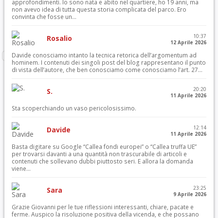
approfondimenti. Io sono nata e abito nel quartiere, ho 19 anni, ma
non avevo idea di tutta questa storia complicata del parco. Ero
convinta che fosse un...
10:37
Rosalio
12 Aprile 2026
Davide conosciamo intanto la tecnica retorica dell’argomentum ad
hominem. I contenuti dei singoli post del blog rappresentano il punto
di vista dell’autore, che ben conosciamo come conosciamo l’art. 27...
20:20
S.
11 Aprile 2026
Sta scoperchiando un vaso pericolosissimo.
12:14
Davide
11 Aprile 2026
Basta digitare su Google “Callea fondi europei” o “Callea truffa UE”
per trovarsi davanti a una quantità non trascurabile di articoli e
contenuti che sollevano dubbi piuttosto seri. E allora la domanda
viene...
23:25
Sara
9 Aprile 2026
Grazie Giovanni per le tue riflessioni interessanti, chiare, pacate e
ferme. Auspico la risoluzione positiva della vicenda, e che possano