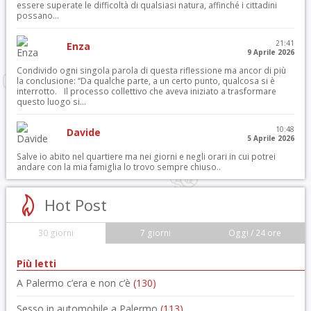
essere superate le difficoltà di qualsiasi natura, affinché i cittadini
possano...
21:41
Enza
9 Aprile 2026
Condivido ogni singola parola di questa riflessione ma ancor di più
la conclusione: “Da qualche parte, a un certo punto, qualcosa si è
interrotto. Il processo collettivo che aveva iniziato a trasformare
questo luogo si...
10:48
Davide
5 Aprile 2026
Salve io abito nel quartiere ma nei giorni e negli orari in cui potrei
andare con la mia famiglia lo trovo sempre chiuso..
Hot Post
30 giorni
7 giorni
Oggi / 24 ore
Più letti
A Palermo c’era e non c’è
(130)
Sesso in automobile a Palermo
(113)