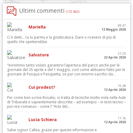
Ultimi commenti
(172.602)
09:37
Mariella
12 Maggio 2026
Ci li detti… cu lu parmu e la gnutticatura. Dare o ricevere di più di
quello che spetterebbe.
21:23
Salvatore
22 Aprile 2026
“Avremmo tanto voluto garantirvi l’apertura del parco anche per le
giornate del 25 aprile e del 1 maggio, così come abbiamo fatto per le
giornate di Pasqua e Pasquetta, se pur con enormi sacrifici da...
15:28
Cui prodest?
12 Aprile 2026
Per come ben scrive Rosalio, si tratta di tecniche molto note nelle Aule
di Tribunale e sapientemente descritte – ad esempio – in testi tecnici –
poi resi romanzo – come l’ “Arte del...
11:16
Lucia Schiera
12 Aprile 2026
Salve signor Callea, grazie per queste informazioni e