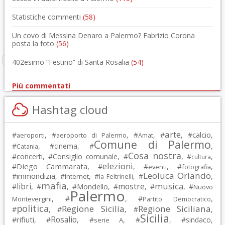
Statistiche commenti
(58)
Un covo di Messina Denaro a Palermo? Fabrizio Corona
posta la foto
(56)
402esimo “Festino” di Santa Rosalia
(54)
Più commentati
Hashtag cloud
arte
calcio
#
, #
, #
, #
, #
,
aeroporti
aeroporto di Palermo
Amat
Comune di Palermo
#
, #
cinema
, #
,
Catania
Cosa nostra
#
concerti
, #
Consiglio comunale
, #
, #
,
cultura
elezioni
Diego Cammarata
#
, #
, #
, #
,
eventi
fotografia
Leoluca Orlando
immondizia
#
, #
, #
, #
,
Internet
la Feltrinelli
mafia
musica
libri
mostre
#
, #
, #
Mondello
, #
, #
, #
Nuovo
Palermo
, #
, #
,
Montevergini
Partito Democratico
politica
Regione Sicilia
Regione Siciliana
#
, #
, #
,
Sicilia
Rosalio
rifiuti
#
, #
, #
, #
, #
sindaco
,
serie A