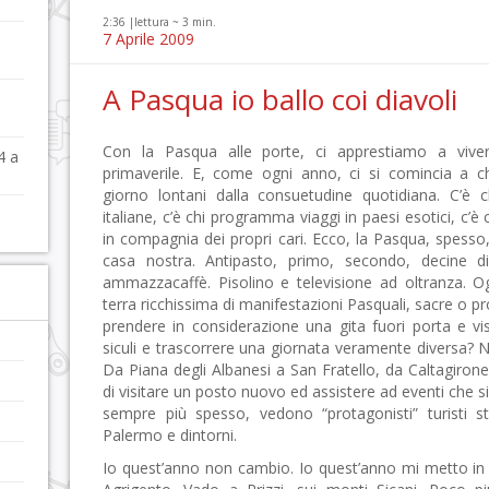
2:36 |
lettura ~
3
min.
7 Aprile 2009
A Pasqua io ballo coi diavoli
è
Con la Pasqua alle porte, ci apprestiamo a viver
4 a
primaverile. E, come ogni anno, ci si comincia a c
giorno lontani dalla consuetudine quotidiana. C’è chi
italiane, c’è chi programma viaggi in paesi esotici, c’
in compagnia dei propri cari. Ecco, la Pasqua, spesso, 
casa nostra. Antipasto, primo, secondo, decine di 
ammazzacaffè. Pisolino e televisione ad oltranza. 
terra ricchissima di manifestazioni Pasquali, sacre o p
prendere in considerazione una gita fuori porta e vis
siculi e trascorrere una giornata veramente diversa? N
Da Piana degli Albanesi a San Fratello, da Caltagirone 
di visitare un posto nuovo ed assistere ad eventi che 
sempre più spesso, vedono “protagonisti” turisti str
Palermo e dintorni.
Io quest’anno non cambio. Io quest’anno mi metto i