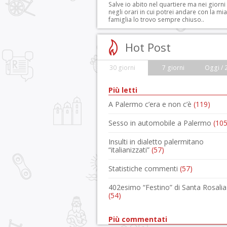
Salve io abito nel quartiere ma nei giorni
negli orari in cui potrei andare con la mia
famiglia lo trovo sempre chiuso..
Hot Post
30 giorni
7 giorni
Oggi / 
Più letti
A Palermo c’era e non c’è
(119)
Sesso in automobile a Palermo
(105
Insulti in dialetto palermitano
“italianizzati”
(57)
Statistiche commenti
(57)
402esimo “Festino” di Santa Rosalia
(54)
Più commentati