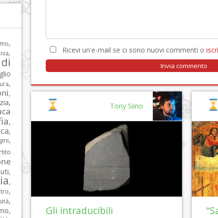
,
rmo
Ricevi un'e-mail se ci sono nuovi commenti o
iscri
,
nia
di
glio
,
tura
oni
,
zia
,
Tony Siino
uca
ia
,
ca
,
,
ni
tito
one
iuti
,
lia
,
,
tro
,
sità
Gli intraducibili
“S
rmo
,