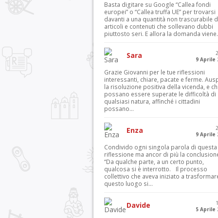
Basta digitare su Google “Callea fondi
europei” o “Callea truffa UE” per trovarsi
davanti a una quantità non trascurabile d
articoli e contenuti che sollevano dubbi
piuttosto seri. E allora la domanda viene.
Sara
9 Aprile
Grazie Giovanni per le tue riflessioni
interessanti, chiare, pacate e ferme. Aus
la risoluzione positiva della vicenda, e c
possano essere superate le difficoltà di
qualsiasi natura, affinché i cittadini
possano...
Enza
9 Aprile
Condivido ogni singola parola di questa
riflessione ma ancor di più la conclusion
“Da qualche parte, a un certo punto,
qualcosa si è interrotto. Il processo
collettivo che aveva iniziato a trasformar
questo luogo si...
Davide
5 Aprile