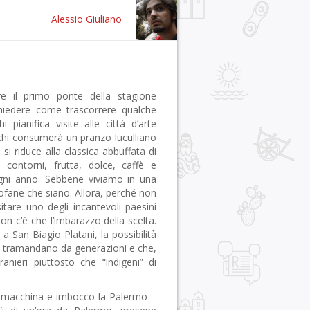
Alessio Giuliano
e il primo ponte della stagione
hiedere come trascorrere qualche
 pianifica visite alle città d’arte
è chi consumerà un pranzo luculliano
si riduce alla classica abbuffata di
contorni, frutta, dolce, caffè e
Ogni anno. Sebbene viviamo in una
rofane che siano. Allora, perché non
itare uno degli incantevoli paesini
on c’è che l’imbarazzo della scelta.
a San Biagio Platani, la possibilità
si tramandano da generazioni e che,
anieri piuttosto che “indigeni” di
n macchina e imbocco la Palermo –