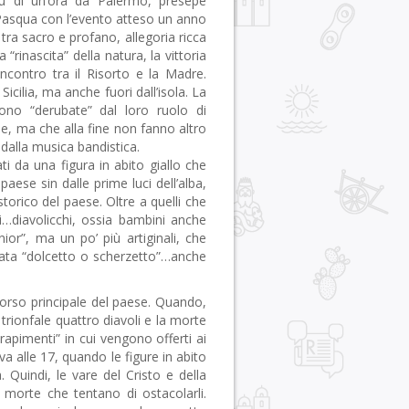
iù di un’ora da Palermo, presepe
Pasqua con l’evento atteso un anno
a sacro e profano, allegoria ricca
a “rinascita” della natura, la vittoria
incontro tra il Risorto e la Madre.
icilia, ma anche fuori dall’isola. La
gono “derubate” dal loro ruolo di
, ma che alla fine non fanno altro
 dalla musica bandistica.
 da una figura in abito giallo che
aese sin dalle prime luci dell’alba,
torico del paese. Oltre a quelli che
li…diavolicchi, ossia bambini anche
nior”, ma un po’ più artiginali, che
nata “dolcetto o scherzetto”…anche
 corso principale del paese. Quando,
trionfale quattro diavoli e la morte
rapimenti” in cui vengono offerti ai
iva alle 17, quando le figure in abito
. Quindi, le vare del Cristo e della
 morte che tentano di ostacolarli.