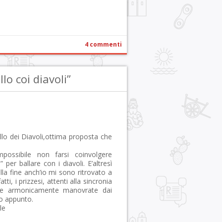
4 commenti
o coi diavoli”
llo dei Diavoli,ottima proposta che
possibile non farsi coinvolgere
 per ballare con i diavoli. E’altresì
lla fine anch’io mi sono ritrovato a
atti, i prizzesi, attenti alla sincronia
e e armonicamente manovrate dai
to appunto.
le