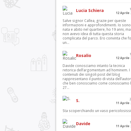
Lucia Schiera
12 Aprile
Salve signor Callea, grazie per queste
informazioni e approfondimenti. Io sono
nata e abito nel quartiere, ho 19 anni, ma
non avevo idea di tutta questa storia
complicata del parco. Ero convinta che f
un...
Rosalio
12 Aprile
Davide conosciamo intanto la tecnica
retorica dell’argomentum ad hominem. I
contenuti dei singoli post del blog
rappresentano il punto di vista dell’autor
che ben conosciamo come conosciamo l’
27...
S.
11 Aprile
Sta scoperchiando un vaso pericolosiss
Davide
11 Aprile