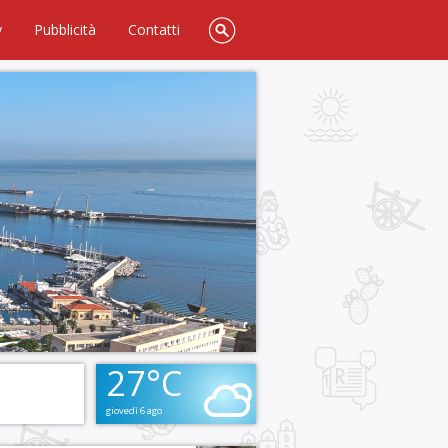
y
Pubblicità
Contatti
27°C
giovedì 6 ago