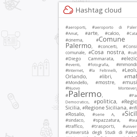
Hashtag cloud
#
, #
aeroporti
aeroporto di Pale
arte
calcio
#
, #
, #
, #
Amat
Cata
Comune 
#
cinema
, #
Palermo
, #
concerti
, #
Consi
Cosa nostra
comunale
, #
, #
cul
elezi
Diego Cammarata
#
, #
immondi
#
, #
, #
eventi
fotografia
Leol
#
, #
, #
Internet
la Feltrinelli
maf
Orlando
libri
, #
, #
musi
mostre
#
Mondello
, #
, #
#
Nuovo Montevergi
Palermo
#
, #
Par
politica
Regi
, #
, #
Democratico
Sicilia
Regione Siciliana
rif
, #
, #
Sici
Rosalio
#
, #
, #
serie A
spazzatura
#
sindaco
, #
, #
tea
trasporti
#
traffico
, #
, #
univer
Università degli Studi di Pale
#