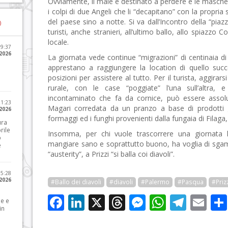
Ovviamente, il male è destinato a perdere e le mas
i colpi di due Angeli che li “decapitano” con la propria sp
del paese sino a notte. Si va dall’Incontro della “pia
)
turisti, anche stranieri, all’ultimo ballo, allo spiazzo
locale.
09:37
2026
La giornata vede continue “migrazioni” di centinaia di
apprestano a raggiungere la location di quello succ
posizioni per assistere al tutto. Per il turista, aggirar
rurale, con le case “poggiate” l’una sull’altra, 
incontaminato che fa da cornice, può essere assolu
21:23
Magari corredata da un pranzo a base di prodotti gen
 2026
formaggi ed i funghi provenienti dalla fungaia di Filaga,
ura
rile
Insomma, per chi vuole trascorrere una giornata lo
o
mangiare sano e soprattutto buono, ha voglia di sgamb
e
“austerity”, a Prizzi “si balla coi diavoli”.
15:28
 2026
#Ballo dei diavoli
#diavoli
#Palermo
#Pasqua
#Priz
Facebook
LinkedIn
X
Threads
Messenge
WhatsA
Tele
Em
le e
in