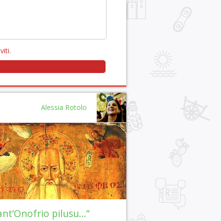
viti
.
Alessia Rotolo
ant’Onofrio pilusu…”