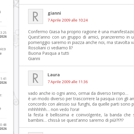
i
gianni
7 Aprile 2009 alle 10:24
..
Confermo Giasa ha proprio ragione è una manifestazi
23:25
Quest’anno con un gruppo di amici, pranzeremo in un 
 2026
pomeriggio saremo in piazza anche noi, ma stavolta va
Rosoliani ci vediamo lì?
pico
Buona Pasqua a tutti
he
Gianni
Laura
21:41
7 Aprile 2009 alle 11:36
 2026
vado anche io ogni anno, ormai da diverso tempo…
e:
è un modo diverso per trascorrere la pasqua con gli am
concordo con alessio sui funghi, da quelle parti sono 
e
mhhhhhh… non vedo l’ora!
la festa è bellissima e coinvolgente, la banda che 
bambini… chissà se quest’anno saremo di più!?!?!?
10:48
 2026