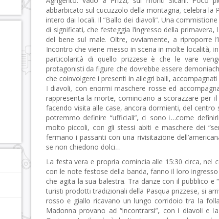
Agrigento. Vado a Prizzi, sui monti Sicani. Poco p
abbarbicato sul cucuzzolo della montagna, celebra la 
intero dai locali. Il “Ballo dei diavoli”.
Una commistione tr
di significati, che festeggia l’ingresso della primavera, l
del bene sul male. Oltre, ovviamente, a riproporre l’
Incontro che viene messo in scena in molte località, in S
particolarità di quello prizzese è che le vare ven
protagonisti da figure che dovrebbe essere demoniache
che coinvolgere i presenti in allegri balli, accompagnati
I diavoli, con enormi maschere rosse ed accompagnati
rappresenta la morte, cominciano a scorazzare per il p
facendo visita alle case, ancora dormienti, del centro s
potremmo definire “ufficiali”, ci sono i…come definir
molto piccoli, con gli stessi abiti e maschere dei “se
fermano i passanti con una rivisitazione dell’america
se non chiedono dolci…
La festa vera e propria comincia alle 15:30 circa, nel
con le note festose della banda, fanno il loro ingresso 
che agita la sua balestra. Tra danze con il pubblico e “
turisti prodotti tradizionali della Pasqua prizzese, si arr
rosso e giallo ricavano un lungo corridoio tra la folla
Madonna provano ad “incontrarsi”, con i diavoli e la