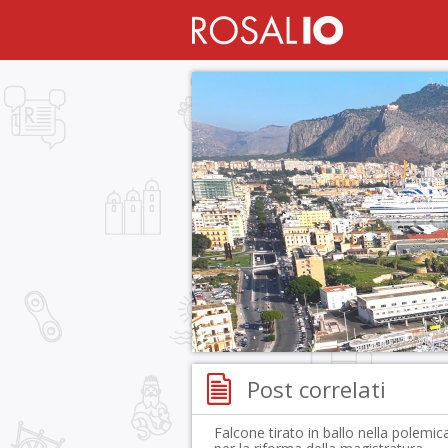
Post correlati
Falcone tirato in ballo nella polemic