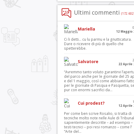
Ultimi commenti
(172.602
Mariella
12 Maggio 
Ci li detti… cu lu parmu e la gnutticatura.
Dare o ricevere di più di quello che
spetterebbe.
Salvatore
22 Aprile
“Avremmo tanto voluto garantirvi l’apert
del parco anche per le giornate del 25 ap
e del 1 maggio, così come abbiamo fatt
per le giornate di Pasqua e Pasquetta, s
pur con enormi sacrifici da...
Cui prodest?
12 Aprile
Per come ben scrive Rosalio, si tratta di
tecniche molto note nelle Aule di Tribuna
sapientemente descritte – ad esempio – 
testi tecnici – poi resi romanzo – come l’
“Arte del...