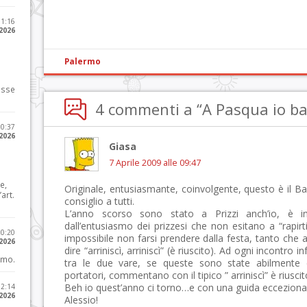
11:16
 2026
Palermo
osse
4 commenti a “A Pasqua io ball
10:37
 2026
Giasa
7 Aprile 2009 alle 09:47
e,
Originale, entusiasmante, coinvolgente, questo è il Ba
art.
consiglio a tutti.
L’anno scorso sono stato a Prizzi anch’io, è im
dall’entusiasmo dei prizzesi che non esitano a “rapirti”
20:20
impossibile non farsi prendere dalla festa, tanto che a
 2026
dire “arriniscì, arriniscì” (è riuscito). Ad ogni incontro inf
imo.
tra le due vare, se queste sono state abilment
portatori, commentano con il tipico ” arriniscì” è riusci
Beh io quest’anno ci torno…e con una guida ecceziona
12:14
 2026
Alessio!