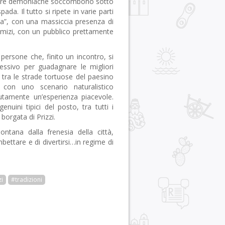
chere demoniache soccombono sotto
ada. Il tutto si ripete in varie parti
zza”, con una massiccia presenza di
 Comizi, con un pubblico prettamente
 persone che, finito un incontro, si
essivo per guadagnare le migliori
si tra le strade tortuose del paesino
e con uno scenario naturalistico
tamente un’esperienza piacevole.
uini tipici del posto, tra tutti i
 borgata di Prizzi.
ntana dalla frenesia della città,
ettare e di divertirsi…in regime di
zi
#tradizioni
r
pp
gram
ail
Condividi