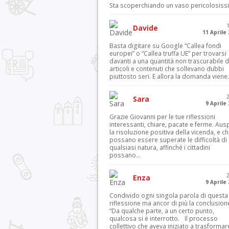
Sta scoperchiando un vaso pericolosiss
Davide
11 Aprile
Basta digitare su Google “Callea fondi
europei” o “Callea truffa UE” per trovarsi
davanti a una quantità non trascurabile d
articoli e contenuti che sollevano dubbi
piuttosto seri. E allora la domanda viene.
Sara
9 Aprile
Grazie Giovanni per le tue riflessioni
interessanti, chiare, pacate e ferme. Aus
la risoluzione positiva della vicenda, e c
possano essere superate le difficoltà di
qualsiasi natura, affinché i cittadini
possano...
Enza
9 Aprile
Condivido ogni singola parola di questa
riflessione ma ancor di più la conclusion
“Da qualche parte, a un certo punto,
qualcosa si è interrotto. Il processo
collettivo che aveva iniziato a trasformar