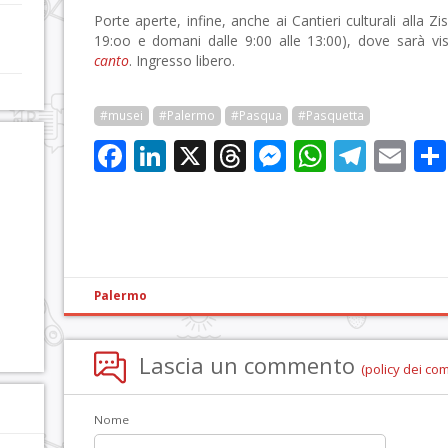
Porte aperte, infine, anche ai Cantieri culturali alla Zisa
19:oo e domani dalle 9:00 alle 13:00), dove sarà vi
canto
. Ingresso libero.
#musei
#Palermo
#Pasqua
#Pasquetta
Facebook
LinkedIn
X
Threads
Messenge
WhatsA
Tele
Em
Palermo
Lascia un commento
(policy dei co
Nome