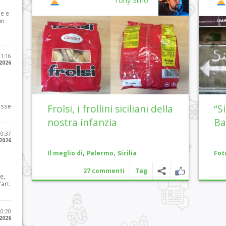
Tony Siino
le e
in
11:16
 2026
osse
Frolsi, i frollini siciliani della
“S
nostra infanzia
Ba
10:37
 2026
,
,
Il meglio di
Palermo
Sicilia
Fot
27 commenti
Tag
e,
art.
20:20
 2026