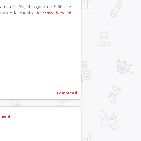
 (via P. Gili, 4; oggi dalle 9:00 alle
sitabile la mostra
In cross, linee di
r
pp
gram
ail
Condividi
Commenti
mmenti)