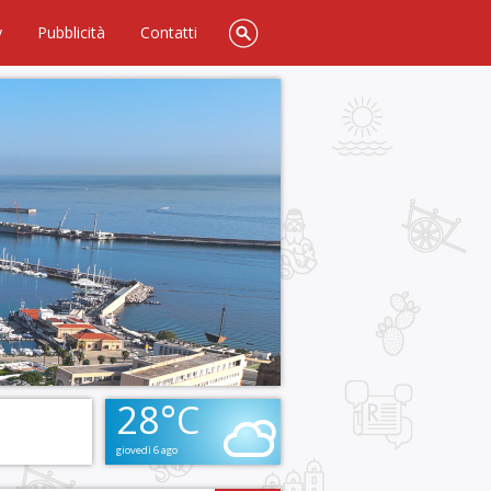
y
Pubblicità
Contatti
28°C
giovedì 6 ago