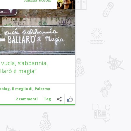
Alessia Rotolo
i vucìa, s’abbannìa,
llarò è magia”
,
,
oblog
Il meglio di
Palermo
2 commenti
Tag