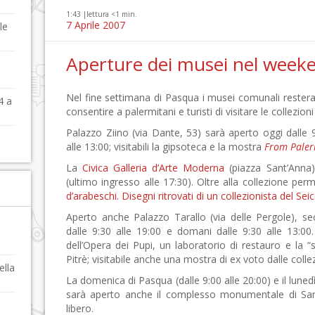
1:43 |
lettura <1 min.
7 Aprile 2007
le
Aperture dei musei nel week
è
Nel fine settimana di Pasqua i musei comunali restera
4 a
consentire a palermitani e turisti di visitare le collezio
Palazzo Ziino (via Dante, 53) sarà aperto oggi dalle 
alle 13:00; visitabili la gipsoteca e la mostra
From Paler
La
Civica Galleria d’Arte Moderna
(piazza Sant’Anna)
(ultimo ingresso alle 17:30). Oltre alla collezione per
d’arabeschi. Disegni ritrovati di un collezionista del Sei
Aperto anche Palazzo Tarallo (via delle Pergole), s
dalle 9:30 alle 19:00 e domani dalle 9:30 alle 13:00.
dell’Opera dei Pupi, un laboratorio di restauro e la 
Pitrè; visitabile anche una mostra di ex voto dalle colle
ella
La domenica di Pasqua (dalle 9:00 alle 20:00) e il lunedì
sarà aperto anche il complesso monumentale di San
libero.