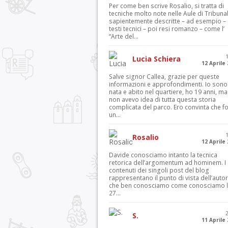
Per come ben scrive Rosalio, si tratta di
tecniche molto note nelle Aule di Tribuna
sapientemente descritte – ad esempio – 
testi tecnici – poi resi romanzo – come l’
“Arte del...
Lucia Schiera
12 Aprile
Salve signor Callea, grazie per queste
informazioni e approfondimenti. Io sono
nata e abito nel quartiere, ho 19 anni, ma
non avevo idea di tutta questa storia
complicata del parco. Ero convinta che f
un...
Rosalio
12 Aprile
Davide conosciamo intanto la tecnica
retorica dell’argomentum ad hominem. I
contenuti dei singoli post del blog
rappresentano il punto di vista dell’autor
che ben conosciamo come conosciamo l’
27...
S.
11 Aprile