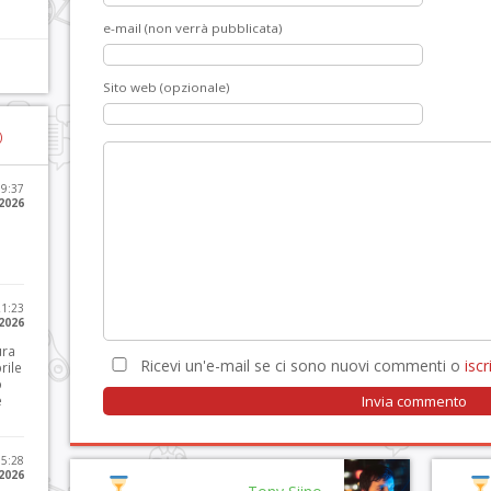
e-mail (non verrà pubblicata)
Sito web (opzionale)
)
09:37
2026
21:23
 2026
ura
Ricevi un'e-mail se ci sono nuovi commenti o
iscri
rile
o
e
15:28
 2026