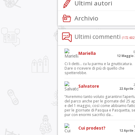
Ultimi autori
Archivio
Ultimi commenti
(172.602
Mariella
12 Maggio 
Ci li detti… cu lu parmu e la gnutticatura.
Dare o ricevere di più di quello che
spetterebbe.
Salvatore
22 Aprile
“Avremmo tanto voluto garantirvi l’apert
del parco anche per le giornate del 25 ap
e del 1 maggio, così come abbiamo fatt
per le giornate di Pasqua e Pasquetta, s
pur con enormi sacrifici da...
Cui prodest?
12 Aprile