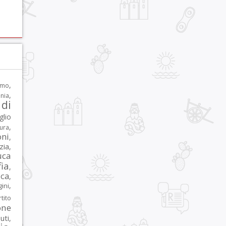
,
rmo
,
nia
di
glio
,
tura
oni
,
zia
,
uca
ia
,
ca
,
,
ni
tito
one
iuti
,