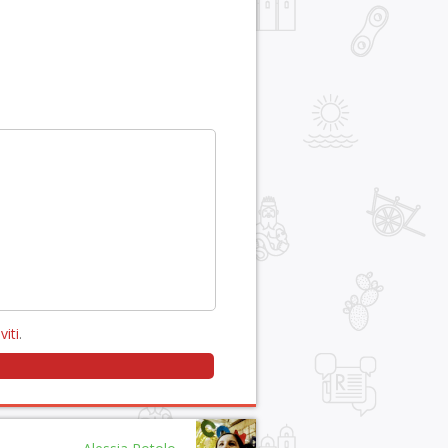
viti
.