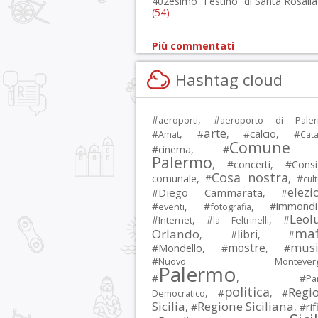
402esimo “Festino” di Santa Rosalia
(54)
Più commentati
Hashtag cloud
#
, #
aeroporti
aeroporto di Pale
arte
calcio
#
, #
, #
, #
Amat
Cata
Comune 
#
cinema
, #
Palermo
, #
concerti
, #
Consi
Cosa nostra
comunale
, #
, #
cul
elezi
Diego Cammarata
#
, #
immondi
#
, #
, #
eventi
fotografia
Leol
#
, #
, #
Internet
la Feltrinelli
maf
Orlando
libri
, #
, #
musi
mostre
#
Mondello
, #
, #
#
Nuovo Montevergi
Palermo
#
, #
Par
politica
Regi
, #
, #
Democratico
Sicilia
Regione Siciliana
rif
, #
, #