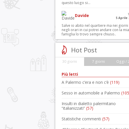
questo luogo si...
Davide
5 Aprile
Salve io abito nel quartiere ma nei giorni
negli orari in cui potrei andare con la mia
famiglia lo trovo sempre chiuso..
Hot Post
30 giorni
7 giorni
Oggi / 
Più letti
A Palermo c’era e non c’è
(119)
Sesso in automobile a Palermo
(105
Insulti in dialetto palermitano
“italianizzati”
(57)
Statistiche commenti
(57)