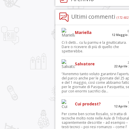
Ultimi commenti
(172.602
Mariella
12 Maggio 
Ci li detti… cu lu parmu e la gnutticatura.
Dare o ricevere di più di quello che
spetterebbe.
Salvatore
22 Aprile
“Avremmo tanto voluto garantirvi l’apert
del parco anche per le giornate del 25 ap
e del 1 maggio, così come abbiamo fatt
per le giornate di Pasqua e Pasquetta, s
pur con enormi sacrifici da...
Cui prodest?
12 Aprile
Per come ben scrive Rosalio, si tratta di
tecniche molto note nelle Aule di Tribuna
sapientemente descritte – ad esempio – 
testi tecnici – poi resi romanzo – come l’