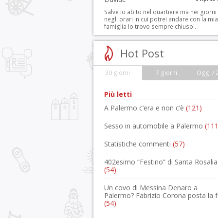
Salve io abito nel quartiere ma nei giorni
negli orari in cui potrei andare con la mia
famiglia lo trovo sempre chiuso..
Hot Post
30 giorni
7 giorni
Oggi / 
Più letti
A Palermo c’era e non c’è
(121)
Sesso in automobile a Palermo
(111
Statistiche commenti
(57)
402esimo “Festino” di Santa Rosalia
(54)
Un covo di Messina Denaro a
Palermo? Fabrizio Corona posta la 
(54)