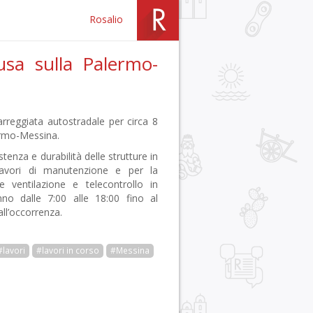
Rosalio
usa sulla Palermo-
arreggiata autostradale per circa 8
ermo-Messina.
tenza e durabilità delle strutture in
Lavori di manutenzione e per la
ne ventilazione e telecontrollo in
no dalle 7:00 alle 18:00 fino al
ll’occorrenza.
#lavori
#lavori in corso
#Messina
r
pp
gram
ail
Condividi