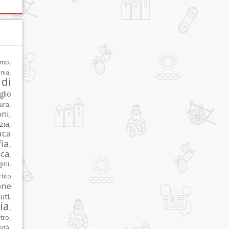
,
rmo
,
nia
di
glio
,
tura
oni
,
zia
,
uca
ia
,
ca
,
,
ni
tito
one
iuti
,
lia
,
,
tro
,
sità