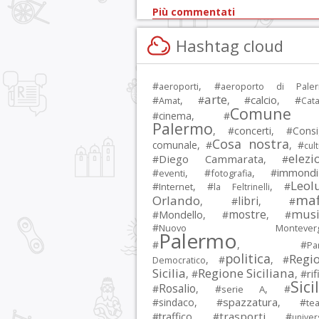
Più commentati
Hashtag cloud
#
, #
aeroporti
aeroporto di Pale
arte
calcio
#
, #
, #
, #
Amat
Cata
Comune 
#
cinema
, #
Palermo
, #
concerti
, #
Consi
Cosa nostra
comunale
, #
, #
cul
elezi
Diego Cammarata
#
, #
immondi
#
, #
, #
eventi
fotografia
Leol
#
, #
, #
Internet
la Feltrinelli
maf
Orlando
libri
, #
, #
musi
mostre
#
Mondello
, #
, #
#
Nuovo Montevergi
Palermo
#
, #
Par
politica
Regi
, #
, #
Democratico
Sicilia
Regione Siciliana
rif
, #
, #
Sici
Rosalio
#
, #
, #
serie A
spazzatura
#
sindaco
, #
, #
tea
trasporti
#
traffico
, #
, #
univer