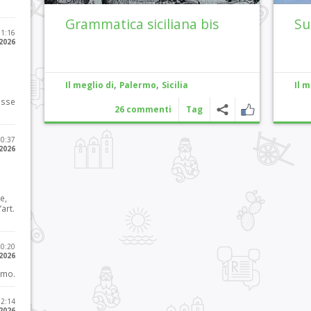
Grammatica siciliana bis
Su
11:16
 2026
,
,
Il meglio di
Palermo
Sicilia
Il m
osse
26 commenti
Tag
10:37
 2026
e,
art.
20:20
 2026
imo.
12:14
 2026