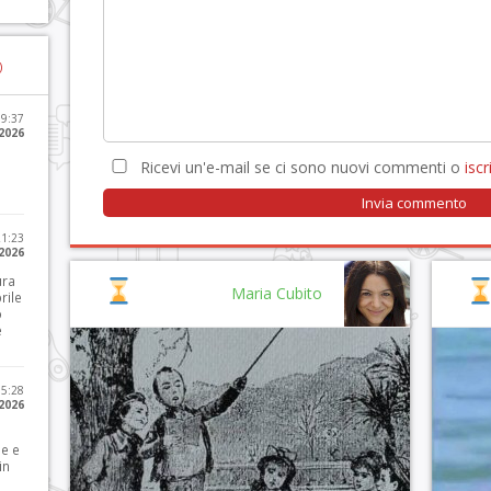
)
09:37
2026
Ricevi un'e-mail se ci sono nuovi commenti o
iscri
21:23
 2026
ura
Maria Cubito
rile
o
e
15:28
 2026
le e
in