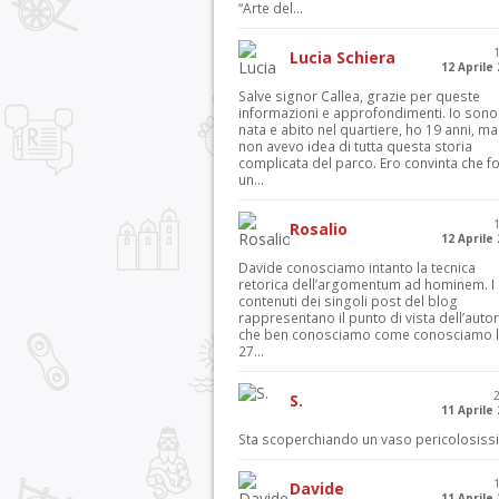
“Arte del...
Lucia Schiera
12 Aprile
Salve signor Callea, grazie per queste
informazioni e approfondimenti. Io sono
nata e abito nel quartiere, ho 19 anni, ma
non avevo idea di tutta questa storia
complicata del parco. Ero convinta che f
un...
Rosalio
12 Aprile
Davide conosciamo intanto la tecnica
retorica dell’argomentum ad hominem. I
contenuti dei singoli post del blog
rappresentano il punto di vista dell’autor
che ben conosciamo come conosciamo l’
27...
S.
11 Aprile
Sta scoperchiando un vaso pericolosiss
Davide
11 Aprile