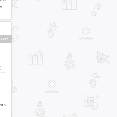
 e
24 ore
)
foto