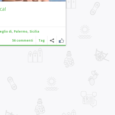
ca!
,
,
eglio di
Palermo
Sicilia
56 commenti
Tag