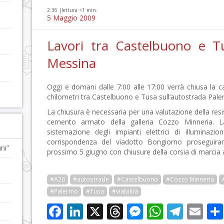
2:36 |
lettura <1 min.
5 Maggio 2009
Lavori tra Castelbuono e T
Messina
Oggi e domani dalle 7:00 alle 17:00 verrà chiusa la c
chilometri tra Castelbuono e Tusa sull’autostrada Pal
La chiusura è necessaria per una valutazione della resis
cemento armato della galleria Cozzo Minneria. 
sistemazione degli impianti elettrici di illuminazio
corrispondenza del viadotto Bongiorno proseguiran
ni”
prossimo 5 giugno con chiusure della corsia di marcia a
#A20
#autostrade
#Castelbuono
#Cozzo Minneria
#Palermo
#Tusa
#viabilità
Facebook
LinkedIn
X
Threads
Messenge
WhatsA
Tele
Em