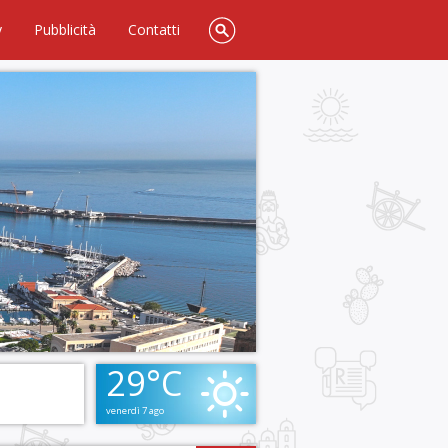
y
Pubblicità
Contatti
29°C
venerdì 7 ago