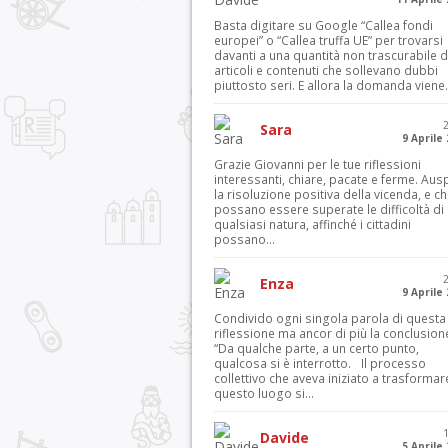
Basta digitare su Google “Callea fondi
europei” o “Callea truffa UE” per trovarsi
davanti a una quantità non trascurabile d
articoli e contenuti che sollevano dubbi
piuttosto seri. E allora la domanda viene.
Sara
9 Aprile
Grazie Giovanni per le tue riflessioni
interessanti, chiare, pacate e ferme. Aus
la risoluzione positiva della vicenda, e c
possano essere superate le difficoltà di
qualsiasi natura, affinché i cittadini
possano...
Enza
9 Aprile
Condivido ogni singola parola di questa
riflessione ma ancor di più la conclusion
“Da qualche parte, a un certo punto,
qualcosa si è interrotto. Il processo
collettivo che aveva iniziato a trasformar
questo luogo si...
Davide
5 Aprile