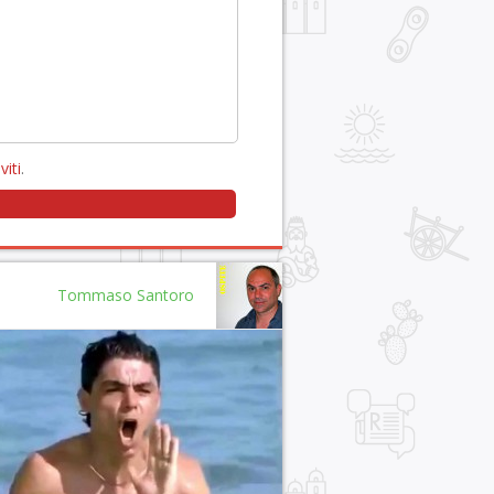
viti
.
Tommaso Santoro