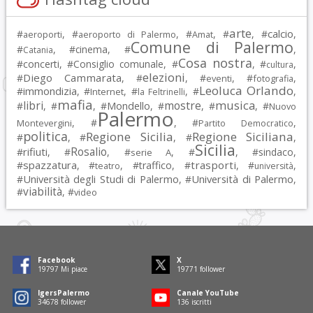
arte
calcio
#
, #
, #
, #
, #
,
aeroporti
aeroporto di Palermo
Amat
Comune di Palermo
#
, #
cinema
, #
,
Catania
Cosa nostra
#
concerti
, #
Consiglio comunale
, #
, #
,
cultura
elezioni
Diego Cammarata
#
, #
, #
, #
,
eventi
fotografia
Leoluca Orlando
immondizia
#
, #
, #
, #
,
Internet
la Feltrinelli
mafia
musica
libri
mostre
#
, #
, #
Mondello
, #
, #
, #
Nuovo
Palermo
, #
, #
,
Montevergini
Partito Democratico
politica
Regione Sicilia
Regione Siciliana
#
, #
, #
,
Sicilia
Rosalio
rifiuti
#
, #
, #
, #
, #
sindaco
,
serie A
spazzatura
trasporti
#
, #
, #
traffico
, #
, #
,
teatro
università
Università degli Studi di Palermo
Università di Palermo
#
, #
,
viabilità
#
, #
video
Facebook
X
19797
Mi piace
19771
follower
IgersPalermo
Canale YouTube
34678
follower
136
iscritti