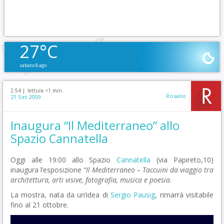
27°C
sabato 8 ago
2:54 |
lettura <1 min.
Rosalio
21 Set 2009
Inaugura “Il Mediterraneo” allo
Spazio Cannatella
Oggi alle 19:00 allo Spazio
Cannatella
(via Papireto,10)
inaugura l’esposizione
“Il Mediterraneo – Taccuini da viaggio tra
architettura, arti visive, fotografia, musica e poesia
.
La mostra, nata da un’idea di
Sergio Pausig
, rimarrà visitabile
fino al 21 ottobre.