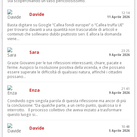
Sta scoperchiando un vaso pericolosissimo.
12:14
Davide
11 Aprile 2026
Basta digitare su Google “Callea fondi europei” o “Callea truffa UE”
per trovarsi davanti a una quantità non trascurabile di articoli e
contenuti che sollevano dubbi piuttosto seri. E allora la domanda
viene...
23:25
Sara
9 Aprile 2026
Grazie Giovanni per le tue riflessioni interessanti, chiare, pacate e
ferme. Auspico la risoluzione positiva della vicenda, e che possano
essere superate le difficoltà di qualsiasi natura, affinché i cittadini
possano...
21:41
Enza
9 Aprile 2026
Condivido ogni singola parola di questa riflessione ma ancor di più
la conclusione: “Da qualche parte, a un certo punto, qualcosa si è
interrotto. Il processo collettivo che aveva iniziato a trasformare
questo luogo si...
10:48
Davide
5 Aprile 2026