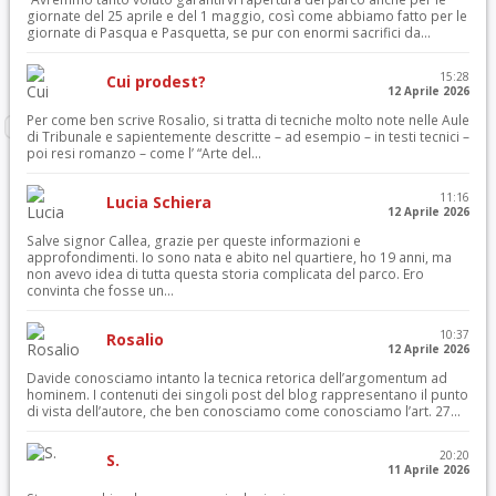
giornate del 25 aprile e del 1 maggio, così come abbiamo fatto per le
giornate di Pasqua e Pasquetta, se pur con enormi sacrifici da...
15:28
Cui prodest?
12 Aprile 2026
Per come ben scrive Rosalio, si tratta di tecniche molto note nelle Aule
di Tribunale e sapientemente descritte – ad esempio – in testi tecnici –
poi resi romanzo – come l’ “Arte del...
11:16
Lucia Schiera
12 Aprile 2026
Salve signor Callea, grazie per queste informazioni e
approfondimenti. Io sono nata e abito nel quartiere, ho 19 anni, ma
non avevo idea di tutta questa storia complicata del parco. Ero
convinta che fosse un...
10:37
Rosalio
12 Aprile 2026
Davide conosciamo intanto la tecnica retorica dell’argomentum ad
hominem. I contenuti dei singoli post del blog rappresentano il punto
di vista dell’autore, che ben conosciamo come conosciamo l’art. 27...
20:20
S.
11 Aprile 2026