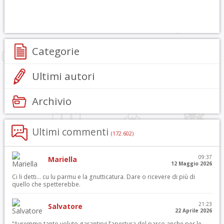
Categorie
Ultimi autori
Archivio
Ultimi commenti
(172.602)
09:37
Mariella
12 Maggio 2026
Ci li detti… cu lu parmu e la gnutticatura. Dare o ricevere di più di
quello che spetterebbe.
21:23
Salvatore
22 Aprile 2026
“Avremmo tanto voluto garantirvi l’apertura del parco anche per le