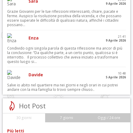
Sara
9 Aprile 2026
Grazie Giovanni per le tue riflessioni interessanti, chiare, pacate e
ferme. Auspico la risoluzione positiva della vicenda, e che possano
essere superate le difficoltà di qualsiasi natura, affinché i cittadini
possano...
21:41
Enza
9 Aprile 2026
Condivido ogni singola parola di questa riflessione ma ancor di più
la conclusione: “Da qualche parte, a un certo punto, qualcosa si è
interrotto. Il processo collettivo che aveva iniziato a trasformare
questo luogo si...
10:48
Davide
5 Aprile 2026
Salve io abito nel quartiere ma nei giorni e negli orari in cui potrei
andare con la mia famiglia lo trovo sempre chiuso..
Hot Post
30 giorni
7 giorni
Oggi / 24 ore
Più letti