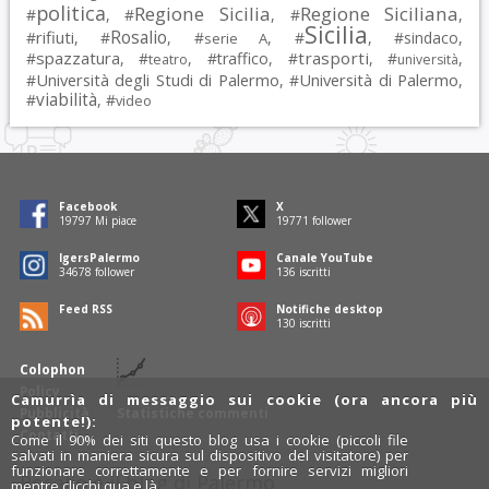
politica
Regione Sicilia
Regione Siciliana
#
, #
, #
,
Sicilia
Rosalio
rifiuti
#
, #
, #
, #
, #
sindaco
,
serie A
spazzatura
trasporti
#
, #
, #
traffico
, #
, #
,
teatro
università
Università degli Studi di Palermo
Università di Palermo
#
, #
,
viabilità
#
, #
video
Facebook
X
19797
Mi piace
19771
follower
IgersPalermo
Canale YouTube
34678
follower
136
iscritti
Feed RSS
Notifiche desktop
130
iscritti
Colophon
Policy
Camurrìa di messaggio sui cookie (ora ancora più
Pubblicità
Statistiche commenti
potente!):
Contatti
Come il 90% dei siti questo blog usa i cookie (piccoli file
salvati in maniera sicura sul dispositivo del visitatore) per
funzionare correttamente e per fornire servizi migliori
Rosalio è il blog di Palermo
mentre clicchi qua e là.