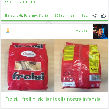
Gli intraducibili
,
,
Il meglio di
Palermo
Sicilia
301 commenti
Tag
Tony Siino
Frolsi, i frollini siciliani della nostra infanzia