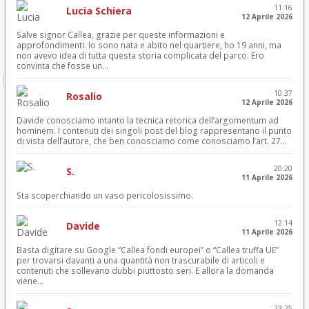
11:16
Lucia Schiera
12 Aprile 2026
Salve signor Callea, grazie per queste informazioni e
approfondimenti. Io sono nata e abito nel quartiere, ho 19 anni, ma
non avevo idea di tutta questa storia complicata del parco. Ero
convinta che fosse un...
10:37
Rosalio
12 Aprile 2026
Davide conosciamo intanto la tecnica retorica dell’argomentum ad
hominem. I contenuti dei singoli post del blog rappresentano il punto
di vista dell’autore, che ben conosciamo come conosciamo l’art. 27...
20:20
S.
11 Aprile 2026
Sta scoperchiando un vaso pericolosissimo.
12:14
Davide
11 Aprile 2026
Basta digitare su Google “Callea fondi europei” o “Callea truffa UE”
per trovarsi davanti a una quantità non trascurabile di articoli e
contenuti che sollevano dubbi piuttosto seri. E allora la domanda
viene...
23:25