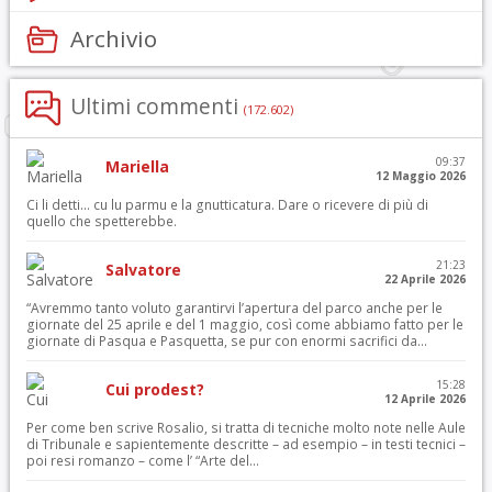
Archivio
Ultimi commenti
(172.602)
09:37
Mariella
12 Maggio 2026
Ci li detti… cu lu parmu e la gnutticatura. Dare o ricevere di più di
quello che spetterebbe.
21:23
Salvatore
22 Aprile 2026
“Avremmo tanto voluto garantirvi l’apertura del parco anche per le
giornate del 25 aprile e del 1 maggio, così come abbiamo fatto per le
giornate di Pasqua e Pasquetta, se pur con enormi sacrifici da...
15:28
Cui prodest?
12 Aprile 2026
Per come ben scrive Rosalio, si tratta di tecniche molto note nelle Aule
di Tribunale e sapientemente descritte – ad esempio – in testi tecnici –
poi resi romanzo – come l’ “Arte del...