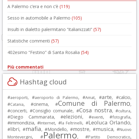
A Palermo c’era e non c’è
(119)
Sesso in automobile a Palermo
(105)
Insulti in dialetto palermitano “italianizzati”
(57)
Statistiche commenti
(57)
402esimo “Festino” di Santa Rosalia
(54)
Più commentati
Hashtag cloud
arte
calcio
#
, #
, #
, #
, #
,
aeroporti
aeroporto di Palermo
Amat
Comune di Palermo
#
, #
cinema
, #
,
Catania
Cosa nostra
#
concerti
, #
Consiglio comunale
, #
, #
,
cultura
elezioni
Diego Cammarata
#
, #
, #
, #
,
eventi
fotografia
Leoluca Orlando
immondizia
#
, #
, #
, #
,
Internet
la Feltrinelli
mafia
musica
libri
mostre
#
, #
, #
Mondello
, #
, #
, #
Nuovo
Palermo
, #
, #
,
Montevergini
Partito Democratico