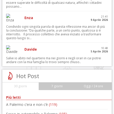
essere superate le difficoltà di qualsiasi natura, affinché i cittadini
possano...
21:41
Enza
9 Aprile 2026
Condivido ogni singola parola di questa riflessione ma ancor di più
la conclusione: “Da qualche parte, a un certo punto, qualcosa si è
interrotto. Il processo collettivo che aveva iniziato a trasformare
questo luogo si...
10:48
Davide
5 Aprile 2026
Salve io abito nel quartiere ma nei giorni e negli orari in cui potrei
andare con la mia famiglia lo trovo sempre chiuso..
Hot Post
30 giorni
7 giorni
Oggi / 24 ore
Più letti
A Palermo c’era e non c’è
(119)
Sesso in automobile a Palermo
(105)