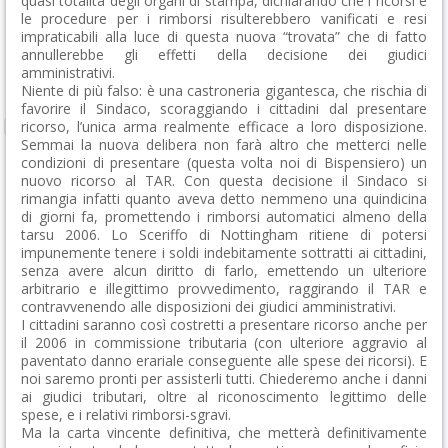
quasi totalità degli organi di stampa, dichiarando che i ricorsi e
le procedure per i rimborsi risulterebbero vanificati e resi
impraticabili alla luce di questa nuova “trovata” che di fatto
annullerebbe gli effetti della decisione dei giudici
amministrativi.
Niente di più falso: è una castroneria gigantesca, che rischia di
favorire il Sindaco, scoraggiando i cittadini dal presentare
ricorso, l’unica arma realmente efficace a loro disposizione.
Semmai la nuova delibera non farà altro che metterci nelle
condizioni di presentare (questa volta noi di Bispensiero) un
nuovo ricorso al TAR. Con questa decisione il Sindaco si
rimangia infatti quanto aveva detto nemmeno una quindicina
di giorni fa, promettendo i rimborsi automatici almeno della
tarsu 2006. Lo Sceriffo di Nottingham ritiene di potersi
impunemente tenere i soldi indebitamente sottratti ai cittadini,
senza avere alcun diritto di farlo, emettendo un ulteriore
arbitrario e illegittimo provvedimento, raggirando il TAR e
contravvenendo alle disposizioni dei giudici amministrativi.
I cittadini saranno così costretti a presentare ricorso anche per
il 2006 in commissione tributaria (con ulteriore aggravio al
paventato danno erariale conseguente alle spese dei ricorsi). E
noi saremo pronti per assisterli tutti. Chiederemo anche i danni
ai giudici tributari, oltre al riconoscimento legittimo delle
spese, e i relativi rimborsi-sgravi.
Ma la carta vincente definitiva, che metterà definitivamente