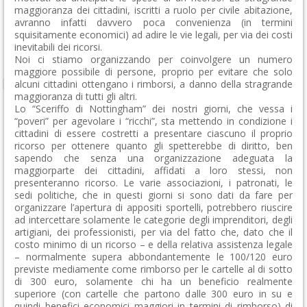
maggioranza dei cittadini, iscritti a ruolo per civile abitazione,
avranno infatti davvero poca convenienza (in termini
squisitamente economici) ad adire le vie legali, per via dei costi
inevitabili dei ricorsi.
Noi ci stiamo organizzando per coinvolgere un numero
maggiore possibile di persone, proprio per evitare che solo
alcuni cittadini ottengano i rimborsi, a danno della stragrande
maggioranza di tutti gli altri.
Lo “Sceriffo di Nottingham” dei nostri giorni, che vessa i
“poveri” per agevolare i “ricchi”, sta mettendo in condizione i
cittadini di essere costretti a presentare ciascuno il proprio
ricorso per ottenere quanto gli spetterebbe di diritto, ben
sapendo che senza una organizzazione adeguata la
maggiorparte dei cittadini, affidati a loro stessi, non
presenteranno ricorso. Le varie associazioni, i patronati, le
sedi politiche, che in questi giorni si sono dati da fare per
organizzare l’apertura di appositi sportelli, potrebbero riuscire
ad intercettare solamente le categorie degli imprenditori, degli
artigiani, dei professionisti, per via del fatto che, dato che il
costo minimo di un ricorso – e della relativa assistenza legale
– normalmente supera abbondantemente le 100/120 euro
previste mediamente come rimborso per le cartelle al di sotto
di 300 euro, solamente chi ha un beneficio realmente
superiore (con cartelle che partono dalle 300 euro in su e
quindi benefici economici maggiori in termini di rimborso) di