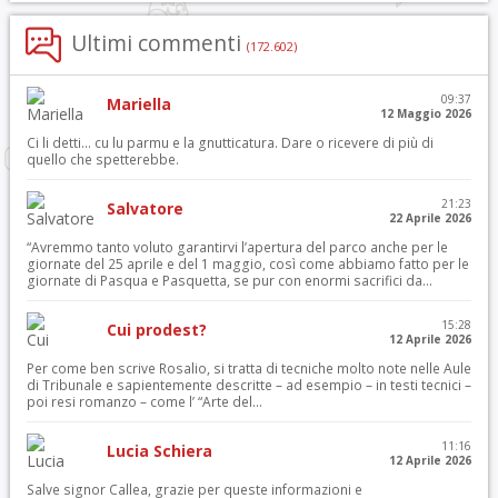
Ultimi commenti
(172.602)
09:37
Mariella
12 Maggio 2026
Ci li detti… cu lu parmu e la gnutticatura. Dare o ricevere di più di
quello che spetterebbe.
21:23
Salvatore
22 Aprile 2026
“Avremmo tanto voluto garantirvi l’apertura del parco anche per le
giornate del 25 aprile e del 1 maggio, così come abbiamo fatto per le
giornate di Pasqua e Pasquetta, se pur con enormi sacrifici da...
15:28
Cui prodest?
12 Aprile 2026
Per come ben scrive Rosalio, si tratta di tecniche molto note nelle Aule
di Tribunale e sapientemente descritte – ad esempio – in testi tecnici –
poi resi romanzo – come l’ “Arte del...
11:16
Lucia Schiera
12 Aprile 2026
Salve signor Callea, grazie per queste informazioni e