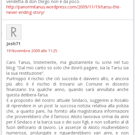
vendetta di don Diego non è da poco.
http://panormitanus.wordpress.com/2009/11/19/tarsu-the-
never-ending-story/
Josh71
19 Novembre 2009 alle 11:25
Caro Tanus, tristemente, ma giustamente tu scrivi nel tuo
blog: “Dal mio canto so solo che dovrò pagare, sia la Tarsu sia
la sua restituzione”.
Purtroppo il rischio che ciò succeda è davvero alto, e ancora
più alto è il rischio di trovarsi un Comune in dissesto
finanziario tra qualche anno, quando sarà annullata anche
questa delibera-farsa.
E a proposito del nostro attuale Sindaco, suggerirei a Rosalio
di riprendere in un post la succosa notizia relativa alla polizia
che, a quanto pare, ha fornito alla magistratura informazioni
che proverebbero che il famoso Alioto lavorava ormai da anni
per il Sindaco e la barca sua o dei suoi figli, e non soltanto al di
fuori dell’orario di lavoro. Le assenze di Alioto risulterebbero
numerose, prolungate e riguarderebbero vari anni, e non