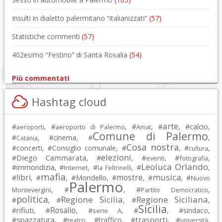
Insulti in dialetto palermitano “italianizzati”
(57)
Statistiche commenti
(57)
402esimo “Festino” di Santa Rosalia
(54)
Più commentati
Hashtag cloud
arte
calcio
#
, #
, #
, #
, #
,
aeroporti
aeroporto di Palermo
Amat
Comune di Palermo
#
, #
cinema
, #
,
Catania
Cosa nostra
#
concerti
, #
Consiglio comunale
, #
, #
,
cultura
elezioni
Diego Cammarata
#
, #
, #
, #
,
eventi
fotografia
Leoluca Orlando
immondizia
#
, #
, #
, #
,
Internet
la Feltrinelli
mafia
musica
libri
mostre
#
, #
, #
Mondello
, #
, #
, #
Nuovo
Palermo
, #
, #
,
Montevergini
Partito Democratico
politica
Regione Sicilia
Regione Siciliana
#
, #
, #
,
Sicilia
Rosalio
rifiuti
#
, #
, #
, #
, #
sindaco
,
serie A
spazzatura
trasporti
#
, #
, #
traffico
, #
, #
,
teatro
università