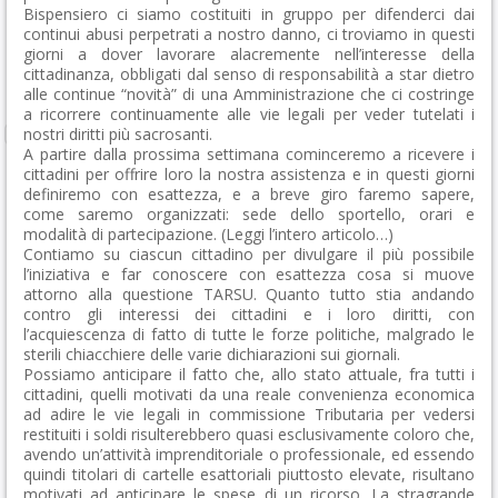
Bispensiero ci siamo costituiti in gruppo per difenderci dai
continui abusi perpetrati a nostro danno, ci troviamo in questi
giorni a dover lavorare alacremente nell’interesse della
cittadinanza, obbligati dal senso di responsabilità a star dietro
alle continue “novità” di una Amministrazione che ci costringe
a ricorrere continuamente alle vie legali per veder tutelati i
nostri diritti più sacrosanti.
A partire dalla prossima settimana cominceremo a ricevere i
cittadini per offrire loro la nostra assistenza e in questi giorni
definiremo con esattezza, e a breve giro faremo sapere,
come saremo organizzati: sede dello sportello, orari e
modalità di partecipazione. (Leggi l’intero articolo…)
Contiamo su ciascun cittadino per divulgare il più possibile
l’iniziativa e far conoscere con esattezza cosa si muove
attorno alla questione TARSU. Quanto tutto stia andando
contro gli interessi dei cittadini e i loro diritti, con
l’acquiescenza di fatto di tutte le forze politiche, malgrado le
sterili chiacchiere delle varie dichiarazioni sui giornali.
Possiamo anticipare il fatto che, allo stato attuale, fra tutti i
cittadini, quelli motivati da una reale convenienza economica
ad adire le vie legali in commissione Tributaria per vedersi
restituiti i soldi risulterebbero quasi esclusivamente coloro che,
avendo un’attività imprenditoriale o professionale, ed essendo
quindi titolari di cartelle esattoriali piuttosto elevate, risultano
motivati ad anticipare le spese di un ricorso. La stragrande