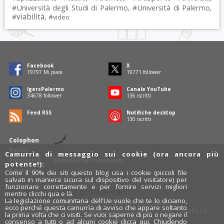
Università degli Studi di Palermo
Università di Palermo
#
, #
,
viabilità
#
, #
video
Facebook
X
19797
Mi piace
19771
follower
IgersPalermo
Canale YouTube
34678
follower
136
iscritti
Feed RSS
Notifiche desktop
130
iscritti
Colophon
Policy
Camurrìa di messaggio sui cookie (ora ancora più
Pubblicità
Statistiche commenti
potente!):
Contatti
Come il 90% dei siti questo blog usa i cookie (piccoli file
salvati in maniera sicura sul dispositivo del visitatore) per
funzionare correttamente e per fornire servizi migliori
Rosalio è il blog di Palermo
mentre clicchi qua e là.
La legislazione comunitaria dell'Ue vuole che te lo diciamo,
754 autori
raccontano Palermo dal loro punto di vista.
ecco perché questa camurrìa di avviso che appare soltanto
Anche tu puoi essere uno degli autori: inviaci un'
e-mail
. Rosalio ha
la prima volta che ci visiti. Se vuoi saperne di più o negare il
anche una sezione
fotoblog
e una sezione
videoblog
.
consenso a tutti o ad alcuni cookie
clicca qui
. Chiudendo