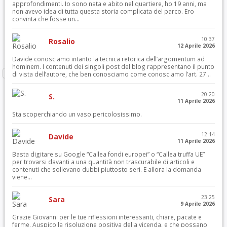
approfondimenti. Io sono nata e abito nel quartiere, ho 19 anni, ma
non avevo idea di tutta questa storia complicata del parco. Ero
convinta che fosse un...
10:37
Rosalio
12 Aprile 2026
Davide conosciamo intanto la tecnica retorica dell’argomentum ad
hominem. I contenuti dei singoli post del blog rappresentano il punto
di vista dell’autore, che ben conosciamo come conosciamo l’art. 27...
20:20
S.
11 Aprile 2026
Sta scoperchiando un vaso pericolosissimo.
12:14
Davide
11 Aprile 2026
Basta digitare su Google “Callea fondi europei” o “Callea truffa UE”
per trovarsi davanti a una quantità non trascurabile di articoli e
contenuti che sollevano dubbi piuttosto seri. E allora la domanda
viene...
23:25
Sara
9 Aprile 2026
Grazie Giovanni per le tue riflessioni interessanti, chiare, pacate e
ferme. Auspico la risoluzione positiva della vicenda, e che possano