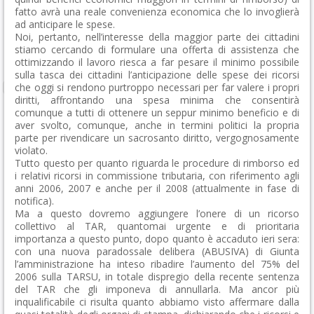
fatto avrà una reale convenienza economica che lo invoglierà
ad anticipare le spese.
Noi, pertanto, nell’interesse della maggior parte dei cittadini
stiamo cercando di formulare una offerta di assistenza che
ottimizzando il lavoro riesca a far pesare il minimo possibile
sulla tasca dei cittadini l’anticipazione delle spese dei ricorsi
che oggi si rendono purtroppo necessari per far valere i propri
diritti, affrontando una spesa minima che consentirà
comunque a tutti di ottenere un seppur minimo beneficio e di
aver svolto, comunque, anche in termini politici la propria
parte per rivendicare un sacrosanto diritto, vergognosamente
violato.
Tutto questo per quanto riguarda le procedure di rimborso ed
i relativi ricorsi in commissione tributaria, con riferimento agli
anni 2006, 2007 e anche per il 2008 (attualmente in fase di
notifica).
Ma a questo dovremo aggiungere l’onere di un ricorso
collettivo al TAR, quantomai urgente e di prioritaria
importanza a questo punto, dopo quanto è accaduto ieri sera:
con una nuova paradossale delibera (ABUSIVA) di Giunta
l’amministrazione ha inteso ribadire l’aumento del 75% del
2006 sulla TARSU, in totale dispregio della recente sentenza
del TAR che gli imponeva di annullarla. Ma ancor più
inqualificabile ci risulta quanto abbiamo visto affermare dalla