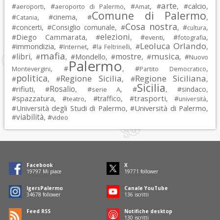
arte
calcio
#
, #
, #
, #
, #
,
aeroporti
aeroporto di Palermo
Amat
Comune di Palermo
#
, #
cinema
, #
,
Catania
Cosa nostra
#
concerti
, #
Consiglio comunale
, #
, #
,
cultura
elezioni
Diego Cammarata
#
, #
, #
, #
,
eventi
fotografia
Leoluca Orlando
immondizia
#
, #
, #
, #
,
Internet
la Feltrinelli
mafia
musica
libri
mostre
#
, #
, #
Mondello
, #
, #
, #
Nuovo
Palermo
, #
, #
,
Montevergini
Partito Democratico
politica
Regione Sicilia
Regione Siciliana
#
, #
, #
,
Sicilia
Rosalio
rifiuti
#
, #
, #
, #
, #
sindaco
,
serie A
spazzatura
trasporti
#
, #
, #
traffico
, #
, #
,
teatro
università
Università degli Studi di Palermo
Università di Palermo
#
, #
,
viabilità
#
, #
video
Facebook
X
19797
Mi piace
19771
follower
IgersPalermo
Canale YouTube
34678
follower
136
iscritti
Feed RSS
Notifiche desktop
130
iscritti