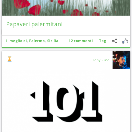
Papaveri palermitani
,
,
Il meglio di
Palermo
Sicilia
12 commenti
Tag
Tony Siino