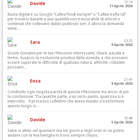
12:14
Davide
11 Aprile 2026
Basta digitare su Google “Callea fondi europei” o “Callea truffa UE”
per trovarsi davanti a una quantità non trascurabile di articoli e
contenuti che sollevano dubbi piuttosto seri. E allora la domanda
viene...
23:25
Sara
9 Aprile 2026
Grazie Giovanni per le tue riflessioni interessanti, chiare, pacate e
ferme. Auspico la risoluzione positiva della vicenda, e che possano
essere superate le difficoltà di qualsiasi natura, affinché i cittadini
possano...
21:41
Enza
9 Aprile 2026
Condivido ogni singola parola di questa riflessione ma ancor di più
la conclusione: “Da qualche parte, a un certo punto, qualcosa si è
interrotto. Il processo collettivo che aveva iniziato a trasformare
questo luogo si...
10:48
Davide
5 Aprile 2026
Salve io abito nel quartiere ma nei giorni e negli orari in cui potrei
andare con la mia famiglia lo trovo sempre chiuso..