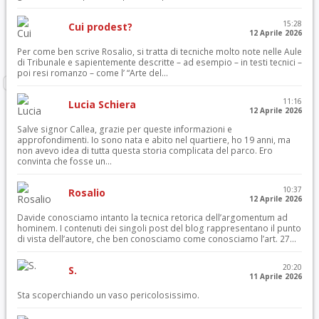
15:28
Cui prodest?
12 Aprile 2026
Per come ben scrive Rosalio, si tratta di tecniche molto note nelle Aule
di Tribunale e sapientemente descritte – ad esempio – in testi tecnici –
poi resi romanzo – come l’ “Arte del...
11:16
Lucia Schiera
12 Aprile 2026
Salve signor Callea, grazie per queste informazioni e
approfondimenti. Io sono nata e abito nel quartiere, ho 19 anni, ma
non avevo idea di tutta questa storia complicata del parco. Ero
convinta che fosse un...
10:37
Rosalio
12 Aprile 2026
Davide conosciamo intanto la tecnica retorica dell’argomentum ad
hominem. I contenuti dei singoli post del blog rappresentano il punto
di vista dell’autore, che ben conosciamo come conosciamo l’art. 27...
20:20
S.
11 Aprile 2026
Sta scoperchiando un vaso pericolosissimo.