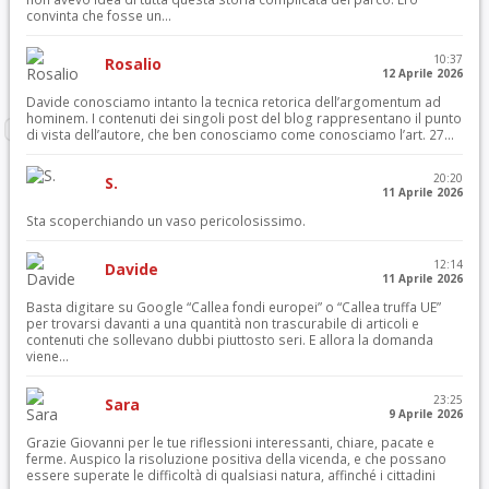
convinta che fosse un...
10:37
Rosalio
12 Aprile 2026
Davide conosciamo intanto la tecnica retorica dell’argomentum ad
hominem. I contenuti dei singoli post del blog rappresentano il punto
di vista dell’autore, che ben conosciamo come conosciamo l’art. 27...
20:20
S.
11 Aprile 2026
Sta scoperchiando un vaso pericolosissimo.
12:14
Davide
11 Aprile 2026
Basta digitare su Google “Callea fondi europei” o “Callea truffa UE”
per trovarsi davanti a una quantità non trascurabile di articoli e
contenuti che sollevano dubbi piuttosto seri. E allora la domanda
viene...
23:25
Sara
9 Aprile 2026
Grazie Giovanni per le tue riflessioni interessanti, chiare, pacate e
ferme. Auspico la risoluzione positiva della vicenda, e che possano
essere superate le difficoltà di qualsiasi natura, affinché i cittadini