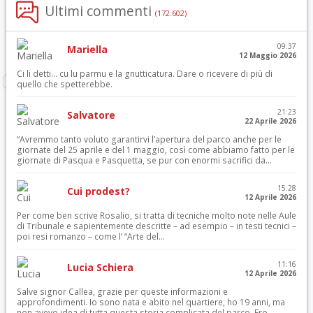
Ultimi commenti
(172.602)
09:37
Mariella
12 Maggio 2026
Ci li detti… cu lu parmu e la gnutticatura. Dare o ricevere di più di
quello che spetterebbe.
21:23
Salvatore
22 Aprile 2026
“Avremmo tanto voluto garantirvi l’apertura del parco anche per le
giornate del 25 aprile e del 1 maggio, così come abbiamo fatto per le
giornate di Pasqua e Pasquetta, se pur con enormi sacrifici da...
15:28
Cui prodest?
12 Aprile 2026
Per come ben scrive Rosalio, si tratta di tecniche molto note nelle Aule
di Tribunale e sapientemente descritte – ad esempio – in testi tecnici –
poi resi romanzo – come l’ “Arte del...
11:16
Lucia Schiera
12 Aprile 2026
Salve signor Callea, grazie per queste informazioni e
approfondimenti. Io sono nata e abito nel quartiere, ho 19 anni, ma
non avevo idea di tutta questa storia complicata del parco. Ero