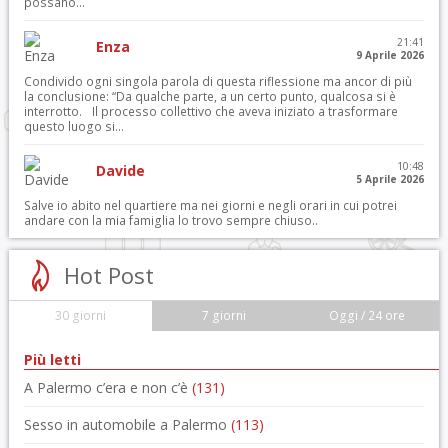
possano...
21:41
Enza
9 Aprile 2026
Condivido ogni singola parola di questa riflessione ma ancor di più
la conclusione: “Da qualche parte, a un certo punto, qualcosa si è
interrotto. Il processo collettivo che aveva iniziato a trasformare
questo luogo si...
10:48
Davide
5 Aprile 2026
Salve io abito nel quartiere ma nei giorni e negli orari in cui potrei
andare con la mia famiglia lo trovo sempre chiuso..
Hot Post
30 giorni
7 giorni
Oggi / 24 ore
Più letti
A Palermo c’era e non c’è
(131)
Sesso in automobile a Palermo
(113)