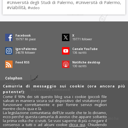
Università degli Studi di Palermo
Università di Palermo
#
, #
,
viabilità
#
, #
video
Facebook
X
19797
Mi piace
19771
follower
IgersPalermo
Canale YouTube
34678
follower
136
iscritti
Feed RSS
Notifiche desktop
130
iscritti
Colophon
Policy
Camurrìa di messaggio sui cookie (ora ancora più
Pubblicità
Statistiche commenti
potente!):
Contatti
Come il 90% dei siti questo blog usa i cookie (piccoli file
salvati in maniera sicura sul dispositivo del visitatore) per
funzionare correttamente e per fornire servizi migliori
Rosalio è il blog di Palermo
mentre clicchi qua e là.
La legislazione comunitaria dell'Ue vuole che te lo diciamo,
754 autori
raccontano Palermo dal loro punto di vista.
ecco perché questa camurrìa di avviso che appare soltanto
Anche tu puoi essere uno degli autori: inviaci un'
e-mail
. Rosalio ha
la prima volta che ci visiti. Se vuoi saperne di più o negare il
anche una sezione
fotoblog
e una sezione
videoblog
.
consenso a tutti o ad alcuni cookie
clicca qui
. Chiudendo