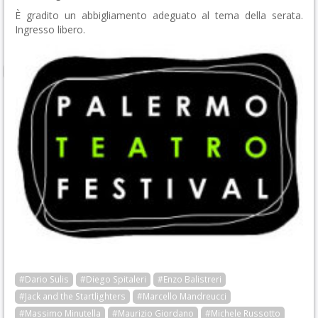
È gradito un abbigliamento adeguato al tema della serata.
Ingresso libero.
#Dario Sulis
#Diego Spitaleri
#Enzo Balistreri
#Jack and the Startlighters
#Marcello Mandreucci
#Massimo Minutella
#Maurizio Giordano
#Michele Russotto