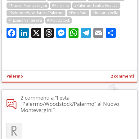
#Nuovo Montevergini
#Palermo
#Palermo Teatro Festival
#Palermo/Woodstock/Palermo
#Pino Patti
#Rosario Vella
#Tiziana Venturella
#Woodstock
Facebook
LinkedIn
X
Threads
Messenger
WhatsApp
Telegram
Email
Cond
Palermo
2 commenti
2 commenti a “Festa
“Palermo/Woodstock/Palermo” al Nuovo
Montevergini”