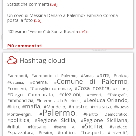
Statistiche commenti
(58)
Un covo di Messina Denaro a Palermo? Fabrizio Corona
posta la foto
(56)
402esimo “Festino” di Santa Rosalia
(54)
Più commentati
Hashtag cloud
arte
calcio
#
, #
, #
, #
, #
,
aeroporti
aeroporto di Palermo
Amat
Comune di Palermo
#
, #
cinema
, #
,
Catania
Cosa nostra
#
concerti
, #
Consiglio comunale
, #
, #
,
cultura
elezioni
Diego Cammarata
#
, #
, #
, #
,
eventi
fotografia
Leoluca Orlando
immondizia
#
, #
, #
, #
,
Internet
la Feltrinelli
mafia
musica
libri
mostre
#
, #
, #
Mondello
, #
, #
, #
Nuovo
Palermo
, #
, #
,
Montevergini
Partito Democratico
politica
Regione Sicilia
Regione Siciliana
#
, #
, #
,
Sicilia
Rosalio
rifiuti
#
, #
, #
, #
, #
sindaco
,
serie A
spazzatura
trasporti
#
, #
, #
traffico
, #
, #
,
teatro
università