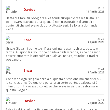
12:14
Davide
11 Aprile 2026
Basta digitare su Google “Callea fondi europei” o “Callea truffa UE”
per trovarsi davanti a una quantità non trascurabile di articoli e
contenuti che sollevano dubbi piuttosto seri. E allora la domanda
viene...
23:25
Sara
9 Aprile 2026
Grazie Giovanni per le tue riflessioni interessanti, chiare, pacate e
ferme. Auspico la risoluzione positiva della vicenda, e che possano
essere superate le difficoltà di qualsiasi natura, affinché i cittadini
possano...
21:41
Enza
9 Aprile 2026
Condivido ogni singola parola di questa riflessione ma ancor di più
la conclusione: “Da qualche parte, a un certo punto, qualcosa si è
interrotto. Il processo collettivo che aveva iniziato a trasformare
questo luogo si...
10:48
Davide
5 Aprile 2026
Salve io abito nel quartiere ma nei giorni e negli orari in cui potrei