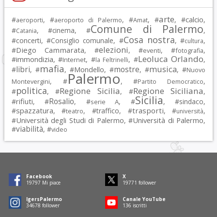
arte
calcio
#
, #
, #
, #
, #
,
aeroporti
aeroporto di Palermo
Amat
Comune di Palermo
#
, #
cinema
, #
,
Catania
Cosa nostra
#
concerti
, #
Consiglio comunale
, #
, #
,
cultura
elezioni
Diego Cammarata
#
, #
, #
, #
,
eventi
fotografia
Leoluca Orlando
immondizia
#
, #
, #
, #
,
Internet
la Feltrinelli
mafia
musica
libri
mostre
#
, #
, #
Mondello
, #
, #
, #
Nuovo
Palermo
, #
, #
,
Montevergini
Partito Democratico
politica
Regione Sicilia
Regione Siciliana
#
, #
, #
,
Sicilia
Rosalio
rifiuti
#
, #
, #
, #
, #
sindaco
,
serie A
spazzatura
trasporti
#
, #
, #
traffico
, #
, #
,
teatro
università
Università degli Studi di Palermo
Università di Palermo
#
, #
,
viabilità
#
, #
video
Facebook
X
19797
Mi piace
19771
follower
IgersPalermo
Canale YouTube
34678
follower
136
iscritti