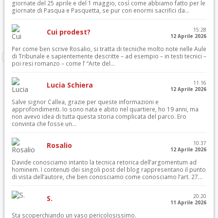
giornate del 25 aprile e del 1 maggio, così come abbiamo fatto per le
giornate di Pasqua e Pasquetta, se pur con enormi sacrifici da...
15:28
Cui prodest?
12 Aprile 2026
Per come ben scrive Rosalio, si tratta di tecniche molto note nelle Aule
di Tribunale e sapientemente descritte – ad esempio – in testi tecnici –
poi resi romanzo – come l’ “Arte del...
11:16
Lucia Schiera
12 Aprile 2026
Salve signor Callea, grazie per queste informazioni e
approfondimenti. Io sono nata e abito nel quartiere, ho 19 anni, ma
non avevo idea di tutta questa storia complicata del parco. Ero
convinta che fosse un...
10:37
Rosalio
12 Aprile 2026
Davide conosciamo intanto la tecnica retorica dell’argomentum ad
hominem. I contenuti dei singoli post del blog rappresentano il punto
di vista dell’autore, che ben conosciamo come conosciamo l’art. 27...
20:20
S.
11 Aprile 2026
Sta scoperchiando un vaso pericolosissimo.