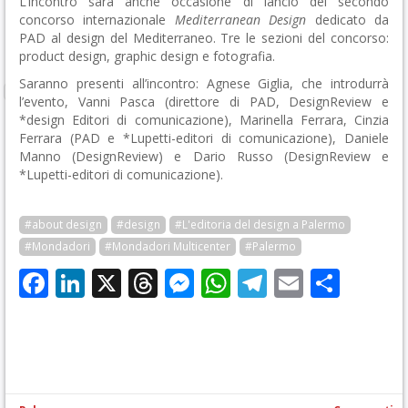
L’incontro sarà anche occasione di lancio del secondo
concorso internazionale
Mediterranean Design
dedicato da
PAD al design del Mediterraneo. Tre le sezioni del concorso:
product design, graphic design e fotografia.
Saranno presenti all’incontro: Agnese Giglia, che introdurrà
l’evento, Vanni Pasca (direttore di PAD, DesignReview e
*design Editori di comunicazione), Marinella Ferrara, Cinzia
Ferrara (PAD e *Lupetti-editori di comunicazione), Daniele
Manno (DesignReview) e Dario Russo (DesignReview e
*Lupetti-editori di comunicazione).
#about design
#design
#L'editoria del design a Palermo
#Mondadori
#Mondadori Multicenter
#Palermo
Facebook
LinkedIn
X
Threads
Messenger
WhatsApp
Telegram
Email
Cond