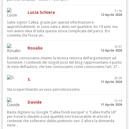
11:16
Lucia Schiera
12 Aprile 2026
Salve signor Callea, grazie per queste informazioni e
approfondimenti. Io sono nata e abito nel quartiere, ho 19 anni, ma
non avevo idea di tutta questa storia complicata del parco. Ero
convinta che fosse un...
10:37
Rosalio
12 Aprile 2026
Davide conosciamo intanto la tecnica retorica dell’argomentum ad
hominem. I contenuti dei singoli post del blog rappresentano il punto
di vista dell’autore, che ben conosciamo come conosciamo l’art. 27...
20:20
S.
11 Aprile 2026
Sta scoperchiando un vaso pericolosissimo.
12:14
Davide
11 Aprile 2026
Basta digitare su Google “Callea fondi europei” o “Callea truffa UE”
per trovarsi davanti a una quantità non trascurabile di articoli e
contenuti che sollevano dubbi piuttosto seri. E allora la domanda
viene...