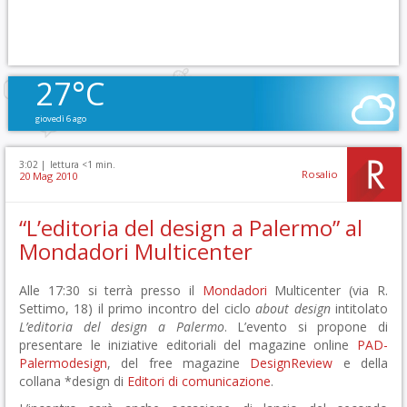
27°C
giovedì 6 ago
3:02 |
lettura <1 min.
Rosalio
20 Mag 2010
“L’editoria del design a Palermo” al
Mondadori Multicenter
Alle 17:30 si terrà presso il
Mondadori
Multicenter (via R.
Settimo, 18) il primo incontro del ciclo
about design
intitolato
L’editoria del design a Palermo
. L’evento si propone di
presentare le iniziative editoriali del magazine online
PAD-
Palermodesign
, del free magazine
DesignReview
e della
collana *design di
Editori di comunicazione
.