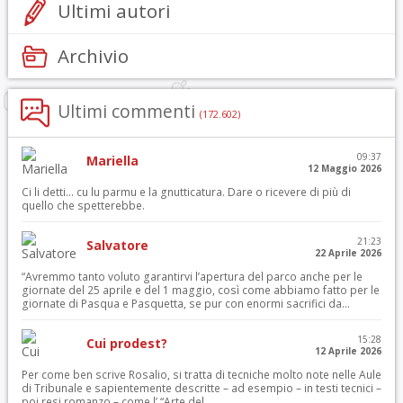
Ultimi autori
Archivio
Ultimi commenti
(172.602)
09:37
Mariella
12 Maggio 2026
Ci li detti… cu lu parmu e la gnutticatura. Dare o ricevere di più di
quello che spetterebbe.
21:23
Salvatore
22 Aprile 2026
“Avremmo tanto voluto garantirvi l’apertura del parco anche per le
giornate del 25 aprile e del 1 maggio, così come abbiamo fatto per le
giornate di Pasqua e Pasquetta, se pur con enormi sacrifici da...
15:28
Cui prodest?
12 Aprile 2026
Per come ben scrive Rosalio, si tratta di tecniche molto note nelle Aule
di Tribunale e sapientemente descritte – ad esempio – in testi tecnici –
poi resi romanzo – come l’ “Arte del...