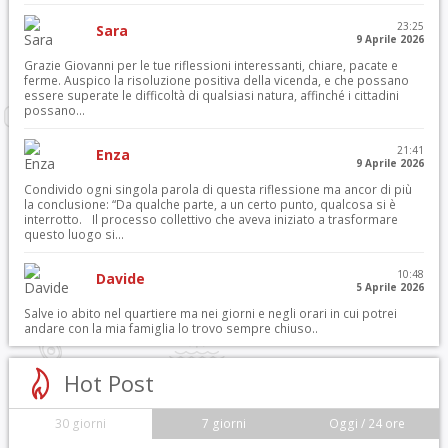
23:25
Sara
9 Aprile 2026
Grazie Giovanni per le tue riflessioni interessanti, chiare, pacate e
ferme. Auspico la risoluzione positiva della vicenda, e che possano
essere superate le difficoltà di qualsiasi natura, affinché i cittadini
possano...
21:41
Enza
9 Aprile 2026
Condivido ogni singola parola di questa riflessione ma ancor di più
la conclusione: “Da qualche parte, a un certo punto, qualcosa si è
interrotto. Il processo collettivo che aveva iniziato a trasformare
questo luogo si...
10:48
Davide
5 Aprile 2026
Salve io abito nel quartiere ma nei giorni e negli orari in cui potrei
andare con la mia famiglia lo trovo sempre chiuso..
Hot Post
30 giorni
7 giorni
Oggi / 24 ore