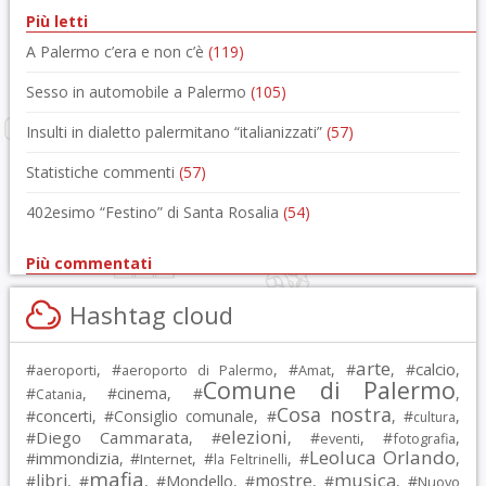
Più letti
A Palermo c’era e non c’è
(119)
Sesso in automobile a Palermo
(105)
Insulti in dialetto palermitano “italianizzati”
(57)
Statistiche commenti
(57)
402esimo “Festino” di Santa Rosalia
(54)
Più commentati
Hashtag cloud
arte
calcio
#
, #
, #
, #
, #
,
aeroporti
aeroporto di Palermo
Amat
Comune di Palermo
#
, #
cinema
, #
,
Catania
Cosa nostra
#
concerti
, #
Consiglio comunale
, #
, #
,
cultura
elezioni
Diego Cammarata
#
, #
, #
, #
,
eventi
fotografia
Leoluca Orlando
immondizia
#
, #
, #
, #
,
Internet
la Feltrinelli
mafia
musica
libri
mostre
#
, #
, #
Mondello
, #
, #
, #
Nuovo