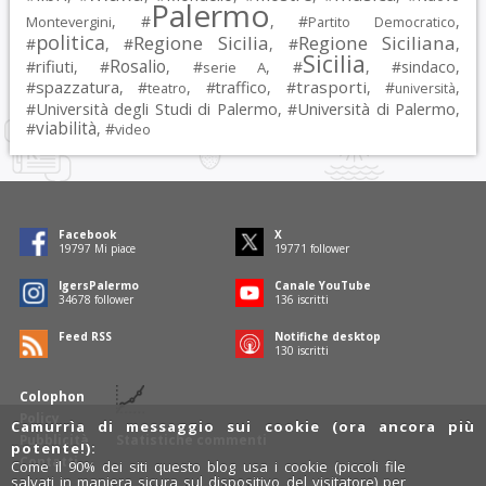
Palermo
, #
, #
,
Montevergini
Partito Democratico
politica
Regione Sicilia
Regione Siciliana
#
, #
, #
,
Sicilia
Rosalio
rifiuti
#
, #
, #
, #
, #
sindaco
,
serie A
spazzatura
trasporti
#
, #
, #
traffico
, #
, #
,
teatro
università
Università degli Studi di Palermo
Università di Palermo
#
, #
,
viabilità
#
, #
video
Facebook
X
19797
Mi piace
19771
follower
IgersPalermo
Canale YouTube
34678
follower
136
iscritti
Feed RSS
Notifiche desktop
130
iscritti
Colophon
Policy
Camurrìa di messaggio sui cookie (ora ancora più
Pubblicità
Statistiche commenti
potente!):
Contatti
Come il 90% dei siti questo blog usa i cookie (piccoli file
salvati in maniera sicura sul dispositivo del visitatore) per