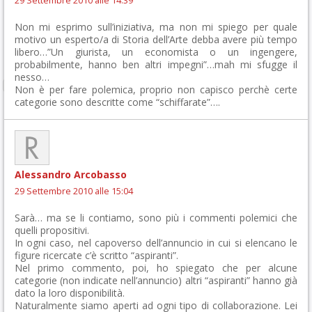
29 Settembre 2010 alle 14:39
Non mi esprimo sull’iniziativa, ma non mi spiego per quale
motivo un esperto/a di Storia dell’Arte debba avere più tempo
libero…”Un giurista, un economista o un ingengere,
probabilmente, hanno ben altri impegni”…mah mi sfugge il
nesso…
Non è per fare polemica, proprio non capisco perchè certe
categorie sono descritte come “schiffarate”….
Alessandro Arcobasso
29 Settembre 2010 alle 15:04
Sarà… ma se li contiamo, sono più i commenti polemici che
quelli propositivi.
In ogni caso, nel capoverso dell’annuncio in cui si elencano le
figure ricercate c’è scritto “aspiranti”.
Nel primo commento, poi, ho spiegato che per alcune
categorie (non indicate nell’annuncio) altri “aspiranti” hanno già
dato la loro disponibilità.
Naturalmente siamo aperti ad ogni tipo di collaborazione. Lei