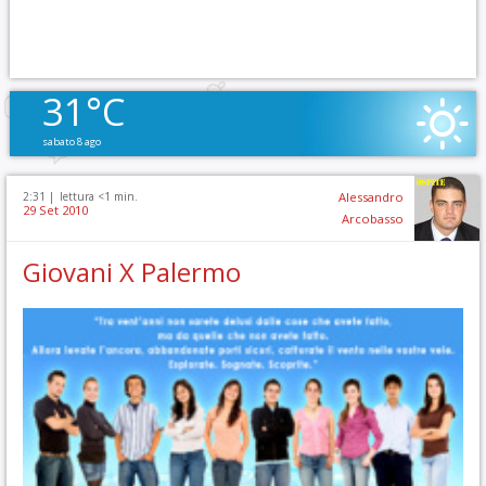
31°C
sabato 8 ago
2:31 |
lettura <1 min.
Alessandro
29 Set 2010
Arcobasso
Giovani X Palermo