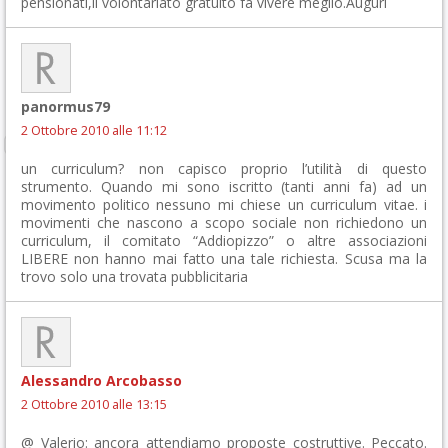
pensionati,il volontariato gratuito fa vivere meglio.Auguri
panormus79
2 Ottobre 2010 alle 11:12
un curriculum? non capisco proprio l’utilità di questo
strumento. Quando mi sono iscritto (tanti anni fa) ad un
movimento politico nessuno mi chiese un curriculum vitae. i
movimenti che nascono a scopo sociale non richiedono un
curriculum, il comitato “Addiopizzo” o altre associazioni
LIBERE non hanno mai fatto una tale richiesta. Scusa ma la
trovo solo una trovata pubblicitaria
Alessandro Arcobasso
2 Ottobre 2010 alle 13:15
@ Valerio: ancora attendiamo proposte costruttive. Peccato.