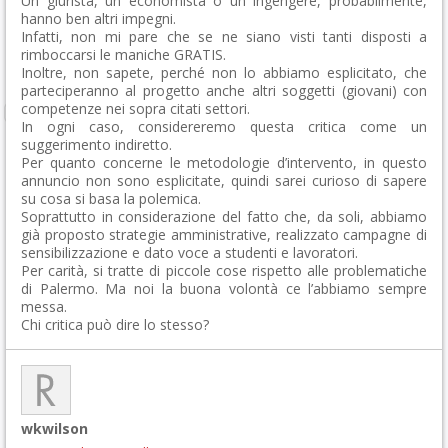
Un giurista, un economista o un ingengere, probabilmente,
hanno ben altri impegni.
Infatti, non mi pare che se ne siano visti tanti disposti a
rimboccarsi le maniche GRATIS.
Inoltre, non sapete, perché non lo abbiamo esplicitato, che
parteciperanno al progetto anche altri soggetti (giovani) con
competenze nei sopra citati settori.
In ogni caso, considereremo questa critica come un
suggerimento indiretto.
Per quanto concerne le metodologie d’intervento, in questo
annuncio non sono esplicitate, quindi sarei curioso di sapere
su cosa si basa la polemica.
Soprattutto in considerazione del fatto che, da soli, abbiamo
già proposto strategie amministrative, realizzato campagne di
sensibilizzazione e dato voce a studenti e lavoratori.
Per carità, si tratte di piccole cose rispetto alle problematiche
di Palermo. Ma noi la buona volontà ce l’abbiamo sempre
messa.
Chi critica può dire lo stesso?
wkwilson