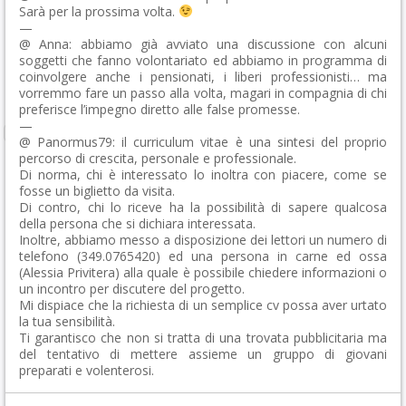
Sarà per la prossima volta.
—
@ Anna: abbiamo già avviato una discussione con alcuni
soggetti che fanno volontariato ed abbiamo in programma di
coinvolgere anche i pensionati, i liberi professionisti… ma
vorremmo fare un passo alla volta, magari in compagnia di chi
preferisce l’impegno diretto alle false promesse.
—
@ Panormus79: il curriculum vitae è una sintesi del proprio
percorso di crescita, personale e professionale.
Di norma, chi è interessato lo inoltra con piacere, come se
fosse un biglietto da visita.
Di contro, chi lo riceve ha la possibilità di sapere qualcosa
della persona che si dichiara interessata.
Inoltre, abbiamo messo a disposizione dei lettori un numero di
telefono (349.0765420) ed una persona in carne ed ossa
(Alessia Privitera) alla quale è possibile chiedere informazioni o
un incontro per discutere del progetto.
Mi dispiace che la richiesta di un semplice cv possa aver urtato
la tua sensibilità.
Ti garantisco che non si tratta di una trovata pubblicitaria ma
del tentativo di mettere assieme un gruppo di giovani
preparati e volenterosi.