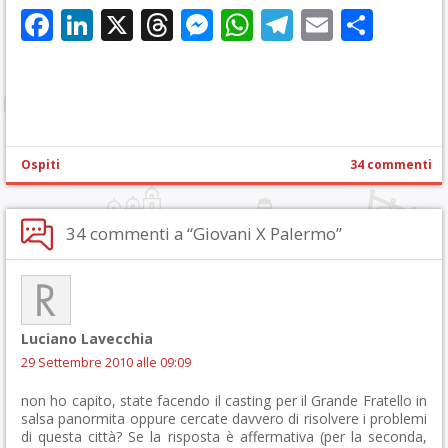
Facebook
LinkedIn
X
Threads
Messenger
WhatsApp
Telegram
Email
Cond
Ospiti
34 commenti
34 commenti a “Giovani X Palermo”
Luciano Lavecchia
29 Settembre 2010 alle 09:09
non ho capito, state facendo il casting per il Grande Fratello in
salsa panormita oppure cercate davvero di risolvere i problemi
di questa città? Se la risposta è affermativa (per la seconda,