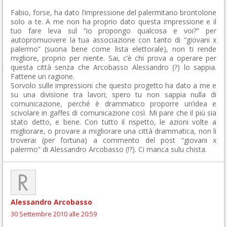
Fabio, forse, ha dato l’impressione del palermitano brontolone
solo a te. A me non ha proprio dato questa impressione e il
tuo fare leva sul “io propongo qualcosa e voi?” per
autopromuovere la tua associazione con tanto di “giovani x
palermo” (suona bene come lista elettorale), non ti rende
migliore, proprio per niente. Sai, c’è chi prova a operare per
questa città senza che Arcobasso Alessandro (?) lo sappia.
Fattene un ragione.
Sorvolo sulle impressioni che questo progetto ha dato a me e
su una divisione tra lavori; spero tu non sappia nulla di
comunicazione, perché è drammatico proporre un’idea e
scivolare in gaffes di comunicazione così. Mi pare che il più sia
stato detto, e bene. Con tutto il rispetto, le azioni volte a
migliorare, o provare a migliorare una città drammatica, non li
troverai (per fortuna) a commento del post “giovani x
palermo” di Alessandro Arcobasso (!?). Ci manca sulu chista.
Alessandro Arcobasso
30 Settembre 2010 alle 20:59