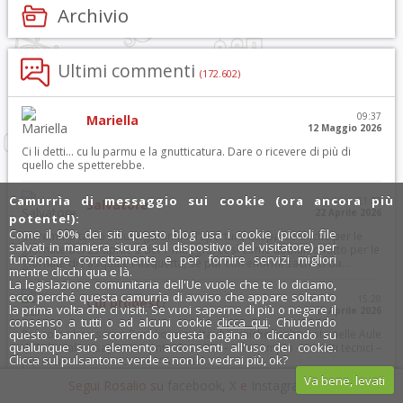
Archivio
Ultimi commenti
(172.602)
09:37
Mariella
12 Maggio 2026
Ci li detti… cu lu parmu e la gnutticatura. Dare o ricevere di più di
quello che spetterebbe.
Camurrìa di messaggio sui cookie (ora ancora più
21:23
Salvatore
22 Aprile 2026
potente!):
Come il 90% dei siti questo blog usa i cookie (piccoli file
“Avremmo tanto voluto garantirvi l’apertura del parco anche per le
salvati in maniera sicura sul dispositivo del visitatore) per
giornate del 25 aprile e del 1 maggio, così come abbiamo fatto per le
funzionare correttamente e per fornire servizi migliori
giornate di Pasqua e Pasquetta, se pur con enormi sacrifici da...
mentre clicchi qua e là.
La legislazione comunitaria dell'Ue vuole che te lo diciamo,
ecco perché questa camurrìa di avviso che appare soltanto
15:28
Cui prodest?
la prima volta che ci visiti. Se vuoi saperne di più o negare il
12 Aprile 2026
consenso a tutti o ad alcuni cookie
clicca qui
. Chiudendo
Per come ben scrive Rosalio, si tratta di tecniche molto note nelle Aule
questo banner, scorrendo questa pagina o cliccando su
qualunque suo elemento acconsenti all'uso dei cookie.
di Tribunale e sapientemente descritte – ad esempio – in testi tecnici –
Clicca sul pulsantone verde e non lo vedrai più, ok?
poi resi romanzo – come l’ “Arte del...
Va bene, levati
Segui Rosalio su
facebook
,
X
e
Instagram
x
11:16
Lucia Schiera