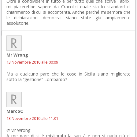
Oltre a condividere in tutto e per tutto quel che scrive Fabrix,
mi piacerebbe sapere da Cracolici quale sia lo standard di
chiarimento di cui si accontenta. Anche perché mi sembra che
le dichiarazioni democrat siano state già ampiamente
assolutorie.
Mr Wrong
13 Novembre 2010 alle 00:09
Ma a qualcuno pare che le cose in Sicilia siano migliorate
sotto la “gestione” Lombardo?
MarcoC
13 Novembre 2010 alle 11:31
@Mr Wrong
A me pare di si è migliorata la sanità e non si parla più di