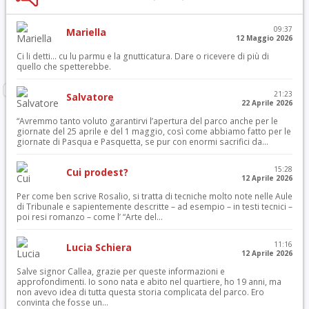
09:37
Mariella
12 Maggio 2026
Ci li detti… cu lu parmu e la gnutticatura. Dare o ricevere di più di
quello che spetterebbe.
21:23
Salvatore
22 Aprile 2026
“Avremmo tanto voluto garantirvi l’apertura del parco anche per le
giornate del 25 aprile e del 1 maggio, così come abbiamo fatto per le
giornate di Pasqua e Pasquetta, se pur con enormi sacrifici da...
15:28
Cui prodest?
12 Aprile 2026
Per come ben scrive Rosalio, si tratta di tecniche molto note nelle Aule
di Tribunale e sapientemente descritte – ad esempio – in testi tecnici –
poi resi romanzo – come l’ “Arte del...
11:16
Lucia Schiera
12 Aprile 2026
Salve signor Callea, grazie per queste informazioni e
approfondimenti. Io sono nata e abito nel quartiere, ho 19 anni, ma
non avevo idea di tutta questa storia complicata del parco. Ero
convinta che fosse un...