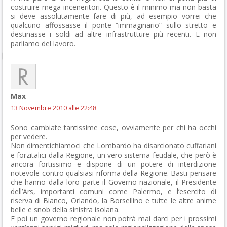
costruire mega inceneritori. Questo è il minimo ma non basta
si deve assolutamente fare di più, ad esempio vorrei che
qualcuno affossasse il ponte “immaginario” sullo stretto e
destinasse i soldi ad altre infrastrutture più recenti. E non
parliamo del lavoro.
Max
13 Novembre 2010 alle 22:48
Sono cambiate tantissime cose, ovviamente per chi ha occhi
per vedere.
Non dimentichiamoci che Lombardo ha disarcionato cuffariani
e forzitalici dalla Regione, un vero sistema feudale, che però è
ancora fortissimo e dispone di un potere di interdizione
notevole contro qualsiasi riforma della Regione. Basti pensare
che hanno dalla loro parte il Governo nazionale, il Presidente
dell’Ars, importanti comuni come Palermo, e l’esercito di
riserva di Bianco, Orlando, la Borsellino e tutte le altre anime
belle e snob della sinistra isolana.
E poi un governo regionale non potrà mai darci per i prossimi