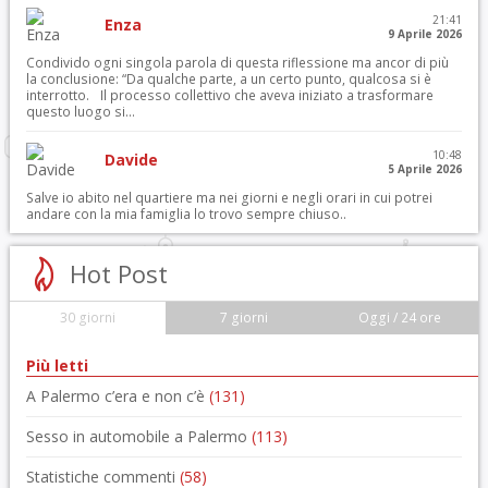
21:41
Enza
9 Aprile 2026
Condivido ogni singola parola di questa riflessione ma ancor di più
la conclusione: “Da qualche parte, a un certo punto, qualcosa si è
interrotto. Il processo collettivo che aveva iniziato a trasformare
questo luogo si...
10:48
Davide
5 Aprile 2026
Salve io abito nel quartiere ma nei giorni e negli orari in cui potrei
andare con la mia famiglia lo trovo sempre chiuso..
Hot Post
30 giorni
7 giorni
Oggi / 24 ore
Più letti
A Palermo c’era e non c’è
(131)
Sesso in automobile a Palermo
(113)
Statistiche commenti
(58)