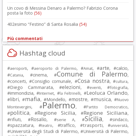
Un covo di Messina Denaro a Palermo? Fabrizio Corona
posta la foto
(56)
402esimo “Festino” di Santa Rosalia
(54)
Più commentati
Hashtag cloud
arte
calcio
#
, #
, #
, #
, #
,
aeroporti
aeroporto di Palermo
Amat
Comune di Palermo
#
, #
cinema
, #
,
Catania
Cosa nostra
#
concerti
, #
Consiglio comunale
, #
, #
,
cultura
elezioni
Diego Cammarata
#
, #
, #
, #
,
eventi
fotografia
Leoluca Orlando
immondizia
#
, #
, #
, #
,
Internet
la Feltrinelli
mafia
musica
libri
mostre
#
, #
, #
Mondello
, #
, #
, #
Nuovo
Palermo
, #
, #
,
Montevergini
Partito Democratico
politica
Regione Sicilia
Regione Siciliana
#
, #
, #
,
Sicilia
Rosalio
rifiuti
#
, #
, #
, #
, #
sindaco
,
serie A
spazzatura
trasporti
#
, #
, #
traffico
, #
, #
,
teatro
università
Università degli Studi di Palermo
Università di Palermo
#
, #
,