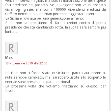
vent’anni servizi migliori, ma solo razionalizzazione delle spese
folli ereditate dal passato. Se la Regione non va in dissesto
diciamogli grazie, ma con i 100000 dipendenti ereditati da
Cuffaro nemmeno Superman potrebbe aggiustare niente.
La Sicilia è rovinata per una generazione almeno.
E se non la smettiamo di fare i cretini contro il primo
presidente che sta cambiando rotta, la svolta sarà sempre più
lontana.
Max
13 Novembre 2010 alle 22:50
PS E se non ci fosse stato in Sicilia un partito autonomista,
nulla sarebbe cambiato, mai sarebbero uscite allo scoperto le
energie sane presenti nei partiti nazionali.
La prossima volta che votiamo riflettiamo su questo, per
favore.