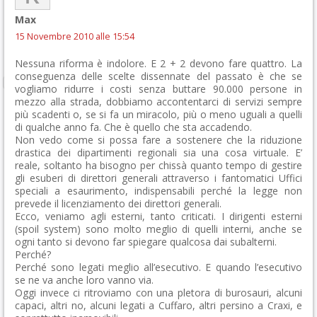
Max
15 Novembre 2010 alle 15:54
Nessuna riforma è indolore. E 2 + 2 devono fare quattro. La
conseguenza delle scelte dissennate del passato è che se
vogliamo ridurre i costi senza buttare 90.000 persone in
mezzo alla strada, dobbiamo accontentarci di servizi sempre
più scadenti o, se si fa un miracolo, più o meno uguali a quelli
di qualche anno fa. Che è quello che sta accadendo.
Non vedo come si possa fare a sostenere che la riduzione
drastica dei dipartimenti regionali sia una cosa virtuale. E’
reale, soltanto ha bisogno per chissà quanto tempo di gestire
gli esuberi di direttori generali attraverso i fantomatici Uffici
speciali a esaurimento, indispensabili perché la legge non
prevede il licenziamento dei direttori generali.
Ecco, veniamo agli esterni, tanto criticati. I dirigenti esterni
(spoil system) sono molto meglio di quelli interni, anche se
ogni tanto si devono far spiegare qualcosa dai subalterni.
Perché?
Perché sono legati meglio all’esecutivo. E quando l’esecutivo
se ne va anche loro vanno via.
Oggi invece ci ritroviamo con una pletora di burosauri, alcuni
capaci, altri no, alcuni legati a Cuffaro, altri persino a Craxi, e