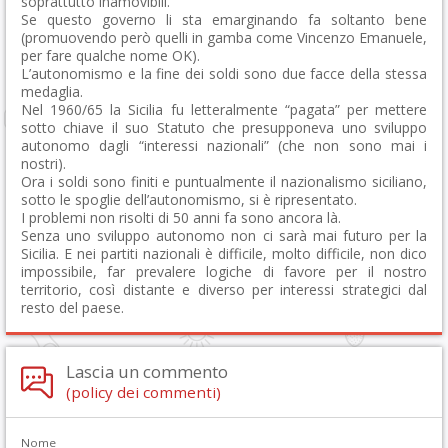
soprattutto inamovibili.
Se questo governo li sta emarginando fa soltanto bene
(promuovendo però quelli in gamba come Vincenzo Emanuele,
per fare qualche nome OK).
L’autonomismo e la fine dei soldi sono due facce della stessa
medaglia.
Nel 1960/65 la Sicilia fu letteralmente “pagata” per mettere
sotto chiave il suo Statuto che presupponeva uno sviluppo
autonomo dagli “interessi nazionali” (che non sono mai i
nostri).
Ora i soldi sono finiti e puntualmente il nazionalismo siciliano,
sotto le spoglie dell’autonomismo, si è ripresentato.
I problemi non risolti di 50 anni fa sono ancora là.
Senza uno sviluppo autonomo non ci sarà mai futuro per la
Sicilia. E nei partiti nazionali è difficile, molto difficile, non dico
impossibile, far prevalere logiche di favore per il nostro
territorio, così distante e diverso per interessi strategici dal
resto del paese.
Lascia un commento
(policy dei commenti)
Nome