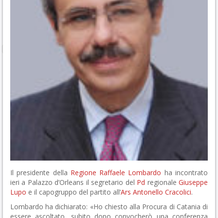
Il presidente della
Regione
Raffaele Lombardo
ha incontrato
ieri a Palazzo d’Orleans il segretario del
Pd
regionale
Giuseppe
Lupo
e il capogruppo del partito all’
Ars
Antonello Cracolici
.
Lombardo ha dichiarato: «Ho chiesto alla Procura di Catania di
essere ascoltato, subito dopo convocherò una conferenza