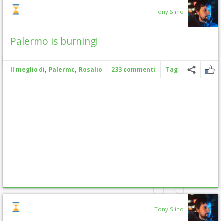
Tony Siino
Palermo is burning!
,
,
Il meglio di
Palermo
Rosalio
233 commenti
Tag
Tony Siino