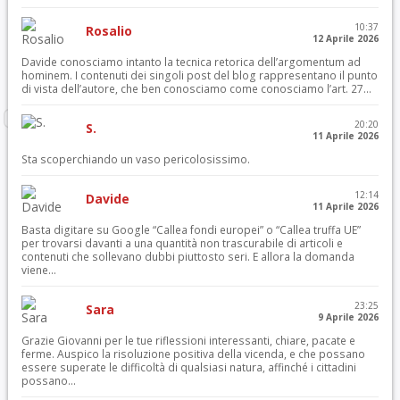
10:37
Rosalio
12 Aprile 2026
Davide conosciamo intanto la tecnica retorica dell’argomentum ad
hominem. I contenuti dei singoli post del blog rappresentano il punto
di vista dell’autore, che ben conosciamo come conosciamo l’art. 27...
20:20
S.
11 Aprile 2026
Sta scoperchiando un vaso pericolosissimo.
12:14
Davide
11 Aprile 2026
Basta digitare su Google “Callea fondi europei” o “Callea truffa UE”
per trovarsi davanti a una quantità non trascurabile di articoli e
contenuti che sollevano dubbi piuttosto seri. E allora la domanda
viene...
23:25
Sara
9 Aprile 2026
Grazie Giovanni per le tue riflessioni interessanti, chiare, pacate e
ferme. Auspico la risoluzione positiva della vicenda, e che possano
essere superate le difficoltà di qualsiasi natura, affinché i cittadini
possano...