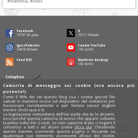
viabilità
#
, #
video
Facebook
X
19797
Mi piace
19771
follower
IgersPalermo
Canale YouTube
34678
follower
136
iscritti
Feed RSS
Notifiche desktop
130
iscritti
Colophon
Policy
Camurrìa di messaggio sui cookie (ora ancora più
Pubblicità
Statistiche commenti
potente!):
Contatti
Come il 90% dei siti questo blog usa i cookie (piccoli file
salvati in maniera sicura sul dispositivo del visitatore) per
funzionare correttamente e per fornire servizi migliori
Rosalio è il blog di Palermo
mentre clicchi qua e là.
La legislazione comunitaria dell'Ue vuole che te lo diciamo,
754 autori
raccontano Palermo dal loro punto di vista.
ecco perché questa camurrìa di avviso che appare soltanto
Anche tu puoi essere uno degli autori: inviaci un'
e-mail
. Rosalio ha
la prima volta che ci visiti. Se vuoi saperne di più o negare il
anche una sezione
fotoblog
e una sezione
videoblog
.
consenso a tutti o ad alcuni cookie
clicca qui
. Chiudendo
questo banner, scorrendo questa pagina o cliccando su
Design
cut&paste
qualunque suo elemento acconsenti all'uso dei cookie.