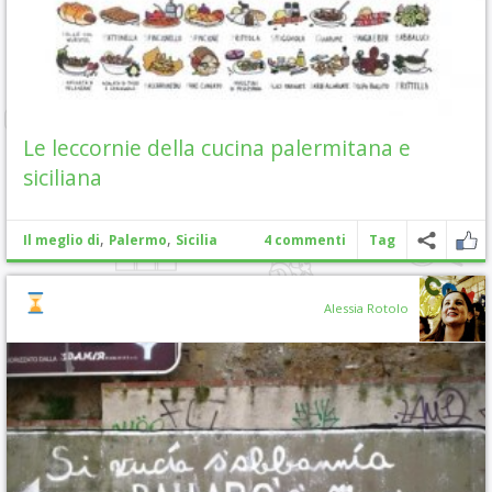
Le leccornie della cucina palermitana e
siciliana
,
,
Il meglio di
Palermo
Sicilia
4 commenti
Tag
Alessia Rotolo