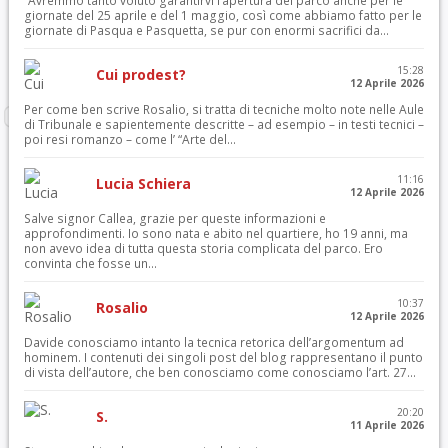
“Avremmo tanto voluto garantirvi l’apertura del parco anche per le
giornate del 25 aprile e del 1 maggio, così come abbiamo fatto per le
giornate di Pasqua e Pasquetta, se pur con enormi sacrifici da...
15:28
Cui prodest?
12 Aprile 2026
Per come ben scrive Rosalio, si tratta di tecniche molto note nelle Aule
di Tribunale e sapientemente descritte – ad esempio – in testi tecnici –
poi resi romanzo – come l’ “Arte del...
11:16
Lucia Schiera
12 Aprile 2026
Salve signor Callea, grazie per queste informazioni e
approfondimenti. Io sono nata e abito nel quartiere, ho 19 anni, ma
non avevo idea di tutta questa storia complicata del parco. Ero
convinta che fosse un...
10:37
Rosalio
12 Aprile 2026
Davide conosciamo intanto la tecnica retorica dell’argomentum ad
hominem. I contenuti dei singoli post del blog rappresentano il punto
di vista dell’autore, che ben conosciamo come conosciamo l’art. 27...
20:20
S.
11 Aprile 2026