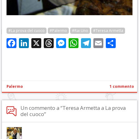
#La prova del cuoco
#Palermo
#Rai Uno
#Teresa Armetta
Facebook
LinkedIn
X
Threads
Messenger
WhatsApp
Telegram
Email
Cond
Palermo
1 commento
Un commento a “Teresa Armetta a La prova
del cuoco”