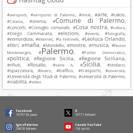
arte
calcio
#
, #
, #
, #
, #
,
aeroporti
aeroporto di Palermo
Amat
Comune di Palermo
#
, #
cinema
, #
,
Catania
Cosa nostra
#
concerti
, #
Consiglio comunale
, #
, #
,
cultura
elezioni
Diego Cammarata
#
, #
, #
, #
,
eventi
fotografia
Leoluca Orlando
immondizia
#
, #
, #
, #
,
Internet
la Feltrinelli
mafia
musica
libri
mostre
#
, #
, #
Mondello
, #
, #
, #
Nuovo
Palermo
, #
, #
,
Montevergini
Partito Democratico
politica
Regione Sicilia
Regione Siciliana
#
, #
, #
,
Sicilia
Rosalio
rifiuti
#
, #
, #
, #
, #
sindaco
,
serie A
spazzatura
trasporti
#
, #
, #
traffico
, #
, #
,
teatro
università
Università degli Studi di Palermo
Università di Palermo
#
, #
,
viabilità
#
, #
video
Facebook
X
19797
Mi piace
19771
follower
IgersPalermo
Canale YouTube
34678
follower
136
iscritti