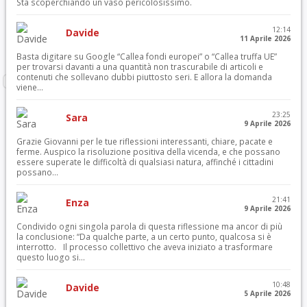
Sta scoperchiando un vaso pericolosissimo.
12:14
Davide
11 Aprile 2026
Basta digitare su Google “Callea fondi europei” o “Callea truffa UE”
per trovarsi davanti a una quantità non trascurabile di articoli e
contenuti che sollevano dubbi piuttosto seri. E allora la domanda
viene...
23:25
Sara
9 Aprile 2026
Grazie Giovanni per le tue riflessioni interessanti, chiare, pacate e
ferme. Auspico la risoluzione positiva della vicenda, e che possano
essere superate le difficoltà di qualsiasi natura, affinché i cittadini
possano...
21:41
Enza
9 Aprile 2026
Condivido ogni singola parola di questa riflessione ma ancor di più
la conclusione: “Da qualche parte, a un certo punto, qualcosa si è
interrotto. Il processo collettivo che aveva iniziato a trasformare
questo luogo si...
10:48
Davide
5 Aprile 2026