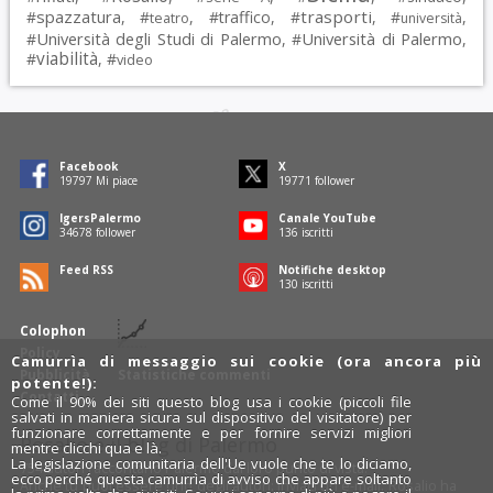
spazzatura
trasporti
#
, #
, #
traffico
, #
, #
,
teatro
università
Università degli Studi di Palermo
Università di Palermo
#
, #
,
viabilità
#
, #
video
Facebook
X
19797
Mi piace
19771
follower
IgersPalermo
Canale YouTube
34678
follower
136
iscritti
Feed RSS
Notifiche desktop
130
iscritti
Colophon
Policy
Camurrìa di messaggio sui cookie (ora ancora più
Pubblicità
Statistiche commenti
potente!):
Contatti
Come il 90% dei siti questo blog usa i cookie (piccoli file
salvati in maniera sicura sul dispositivo del visitatore) per
funzionare correttamente e per fornire servizi migliori
Rosalio è il blog di Palermo
mentre clicchi qua e là.
La legislazione comunitaria dell'Ue vuole che te lo diciamo,
754 autori
raccontano Palermo dal loro punto di vista.
ecco perché questa camurrìa di avviso che appare soltanto
Anche tu puoi essere uno degli autori: inviaci un'
e-mail
. Rosalio ha