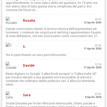
approfondimenti. Io sono nata e abito nel quartiere, ho 19 anni, ma
non avevo idea di tutta questa storia complicata del parco. Ero
convinta che fosse un...
10:37
Rosalio
12 Aprile 2026
Davide conosciamo intanto la tecnica retorica dell’argomentum ad
hominem. I contenuti dei singoli post del blog rappresentano il punto
di vista dell’autore, che ben conosciamo come conosciamo l’art. 27...
20:20
S.
11 Aprile 2026
Sta scoperchiando un vaso pericolosissimo.
12:14
Davide
11 Aprile 2026
Basta digitare su Google “Callea fondi europei” o “Callea truffa UE”
per trovarsi davanti a una quantità non trascurabile di articoli e
contenuti che sollevano dubbi piuttosto seri. E allora la domanda
viene...
23:25
Sara
9 Aprile 2026
Grazie Giovanni per le tue riflessioni interessanti, chiare, pacate e
ferme. Auspico la risoluzione positiva della vicenda, e che possano