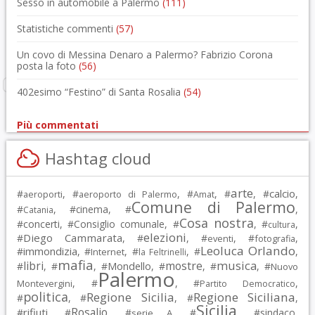
Sesso in automobile a Palermo
(111)
Statistiche commenti
(57)
Un covo di Messina Denaro a Palermo? Fabrizio Corona
posta la foto
(56)
402esimo “Festino” di Santa Rosalia
(54)
Più commentati
Hashtag cloud
arte
calcio
#
, #
, #
, #
, #
,
aeroporti
aeroporto di Palermo
Amat
Comune di Palermo
#
, #
cinema
, #
,
Catania
Cosa nostra
#
concerti
, #
Consiglio comunale
, #
, #
,
cultura
elezioni
Diego Cammarata
#
, #
, #
, #
,
eventi
fotografia
Leoluca Orlando
immondizia
#
, #
, #
, #
,
Internet
la Feltrinelli
mafia
musica
libri
mostre
#
, #
, #
Mondello
, #
, #
, #
Nuovo
Palermo
, #
, #
,
Montevergini
Partito Democratico
politica
Regione Sicilia
Regione Siciliana
#
, #
, #
,
Sicilia
Rosalio
rifiuti
#
, #
, #
, #
, #
sindaco
,
serie A