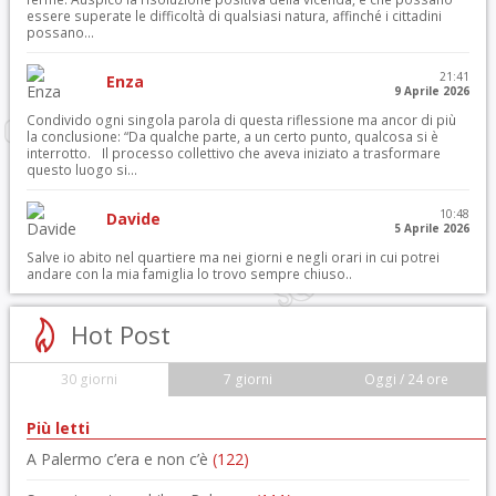
essere superate le difficoltà di qualsiasi natura, affinché i cittadini
possano...
21:41
Enza
9 Aprile 2026
Condivido ogni singola parola di questa riflessione ma ancor di più
la conclusione: “Da qualche parte, a un certo punto, qualcosa si è
interrotto. Il processo collettivo che aveva iniziato a trasformare
questo luogo si...
10:48
Davide
5 Aprile 2026
Salve io abito nel quartiere ma nei giorni e negli orari in cui potrei
andare con la mia famiglia lo trovo sempre chiuso..
Hot Post
30 giorni
7 giorni
Oggi / 24 ore
Più letti
A Palermo c’era e non c’è
(122)