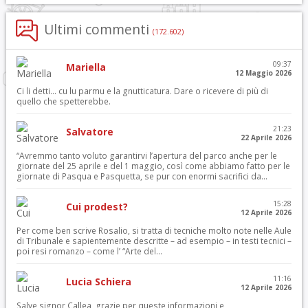
Ultimi commenti
(172.602)
09:37
Mariella
12 Maggio 2026
Ci li detti… cu lu parmu e la gnutticatura. Dare o ricevere di più di
quello che spetterebbe.
21:23
Salvatore
22 Aprile 2026
“Avremmo tanto voluto garantirvi l’apertura del parco anche per le
giornate del 25 aprile e del 1 maggio, così come abbiamo fatto per le
giornate di Pasqua e Pasquetta, se pur con enormi sacrifici da...
15:28
Cui prodest?
12 Aprile 2026
Per come ben scrive Rosalio, si tratta di tecniche molto note nelle Aule
di Tribunale e sapientemente descritte – ad esempio – in testi tecnici –
poi resi romanzo – come l’ “Arte del...
11:16
Lucia Schiera
12 Aprile 2026
Salve signor Callea, grazie per queste informazioni e