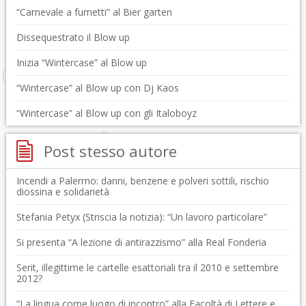
“Carnevale a fumetti” al Bier garten
Dissequestrato il Blow up
Inizia “Wintercase” al Blow up
“Wintercase” al Blow up con Dj Kaos
“Wintercase” al Blow up con gli Italoboyz
Post stesso autore
Incendi a Palermo: danni, benzene e polveri sottili, rischio
diossina e solidarietà
Stefania Petyx (Striscia la notizia): “Un lavoro particolare”
Si presenta “A lezione di antirazzismo” alla Real Fonderia
Serit, illegittime le cartelle esattoriali tra il 2010 e settembre
2012?
“La lingua come luogo di incontro” alla Facoltà di Lettere e