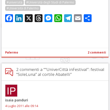
#università
#Università degli Studi di Palermo
#Università di Palermo
Facebook
LinkedIn
X
Threads
Messenger
WhatsApp
Telegram
Email
Cond
Palermo
2 commenti
2 commenti a ““UniverCittà inFestival”: festival
“SoleLuna” al cortile Abatelli”
isaia panduri
4 Luglio 2011 alle 09:14