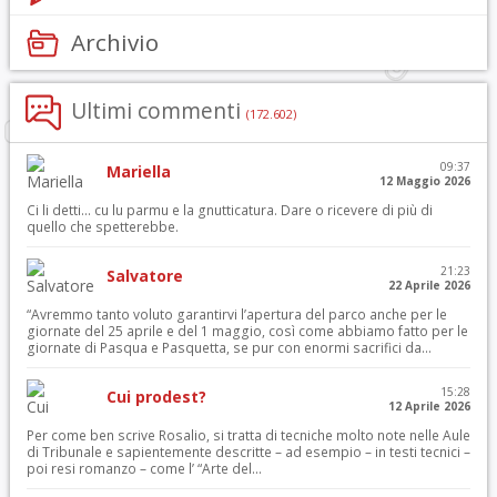
Archivio
Ultimi commenti
(172.602)
09:37
Mariella
12 Maggio 2026
Ci li detti… cu lu parmu e la gnutticatura. Dare o ricevere di più di
quello che spetterebbe.
21:23
Salvatore
22 Aprile 2026
“Avremmo tanto voluto garantirvi l’apertura del parco anche per le
giornate del 25 aprile e del 1 maggio, così come abbiamo fatto per le
giornate di Pasqua e Pasquetta, se pur con enormi sacrifici da...
15:28
Cui prodest?
12 Aprile 2026
Per come ben scrive Rosalio, si tratta di tecniche molto note nelle Aule
di Tribunale e sapientemente descritte – ad esempio – in testi tecnici –
poi resi romanzo – come l’ “Arte del...