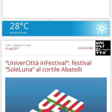
28°C
domenica 9 ago
1:50 |
lettura <1 min.
UniverCittà
4 Lug 2011
“UniverCittà inFestival”: festival
“SoleLuna” al cortile Abatelli