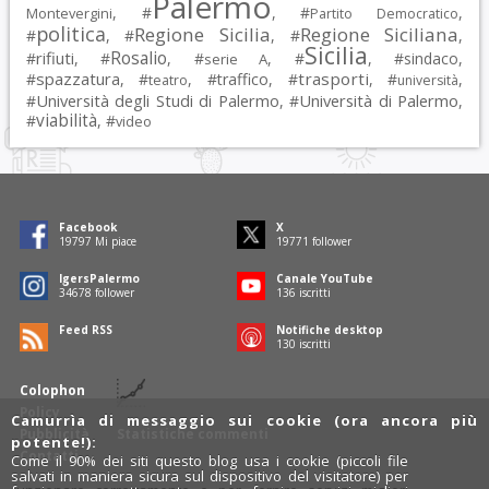
Palermo
, #
, #
,
Montevergini
Partito Democratico
politica
Regione Sicilia
Regione Siciliana
#
, #
, #
,
Sicilia
Rosalio
rifiuti
#
, #
, #
, #
, #
sindaco
,
serie A
spazzatura
trasporti
#
, #
, #
traffico
, #
, #
,
teatro
università
Università degli Studi di Palermo
Università di Palermo
#
, #
,
viabilità
#
, #
video
Facebook
X
19797
Mi piace
19771
follower
IgersPalermo
Canale YouTube
34678
follower
136
iscritti
Feed RSS
Notifiche desktop
130
iscritti
Colophon
Policy
Camurrìa di messaggio sui cookie (ora ancora più
Pubblicità
Statistiche commenti
potente!):
Contatti
Come il 90% dei siti questo blog usa i cookie (piccoli file
salvati in maniera sicura sul dispositivo del visitatore) per