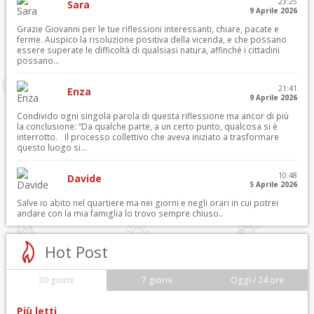
23:25
Sara
9 Aprile 2026
Grazie Giovanni per le tue riflessioni interessanti, chiare, pacate e
ferme. Auspico la risoluzione positiva della vicenda, e che possano
essere superate le difficoltà di qualsiasi natura, affinché i cittadini
possano...
21:41
Enza
9 Aprile 2026
Condivido ogni singola parola di questa riflessione ma ancor di più
la conclusione: “Da qualche parte, a un certo punto, qualcosa si è
interrotto. Il processo collettivo che aveva iniziato a trasformare
questo luogo si...
10:48
Davide
5 Aprile 2026
Salve io abito nel quartiere ma nei giorni e negli orari in cui potrei
andare con la mia famiglia lo trovo sempre chiuso..
Hot Post
30 giorni
7 giorni
Oggi / 24 ore
Più letti