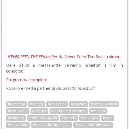
NEVER SEEN THE SEA trailer
da
Never Seen The Sea
su
vimeo
.
Dalle 21:00 a mezzanotte verranno proiettati i film in
concorso.
Programma completo
.
Rosalio è media partner di
UniverCittà inFestival
.
#Benetton
#Colors
#Colors 77
#concerti
#cortile Abatelli
#Erik Ravelo
#Fabrica
#Lucia Gotti Venturati
#musica
#Palermo
#Roberto Lagalla
#Rosalio
#SoleLuna
#Steri
#UniverCittà
#UniverCittà in Festival
#UniverCittà inFestival