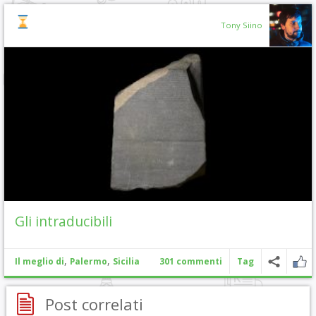
Tony Siino
Gli intraducibili
,
,
Il meglio di
Palermo
Sicilia
301 commenti
Tag
Post correlati