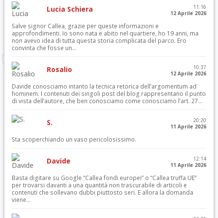
11:16
Lucia Schiera
12 Aprile 2026
Salve signor Callea, grazie per queste informazioni e
approfondimenti. Io sono nata e abito nel quartiere, ho 19 anni, ma
non avevo idea di tutta questa storia complicata del parco. Ero
convinta che fosse un...
10:37
Rosalio
12 Aprile 2026
Davide conosciamo intanto la tecnica retorica dell’argomentum ad
hominem. I contenuti dei singoli post del blog rappresentano il punto
di vista dell’autore, che ben conosciamo come conosciamo l’art. 27...
20:20
S.
11 Aprile 2026
Sta scoperchiando un vaso pericolosissimo.
12:14
Davide
11 Aprile 2026
Basta digitare su Google “Callea fondi europei” o “Callea truffa UE”
per trovarsi davanti a una quantità non trascurabile di articoli e
contenuti che sollevano dubbi piuttosto seri. E allora la domanda
viene...