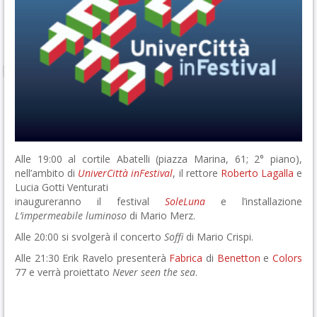
Alle 19:00 al cortile Abatelli (piazza Marina, 61; 2° piano),
nell’ambito di
UniverCittà inFestival
, il rettore
Roberto Lagalla
e
Lucia Gotti Venturati
inaugureranno il festival
SoleLuna
e l’installazione
L’impermeabile luminoso
di Mario Merz.
Alle 20:00 si svolgerà il concerto
Soffi
di Mario Crispi.
Alle 21:30 Erik Ravelo presenterà
Fabrica
di
Benetton
e
Colors
77 e verrà proiettato
Never seen the sea
.