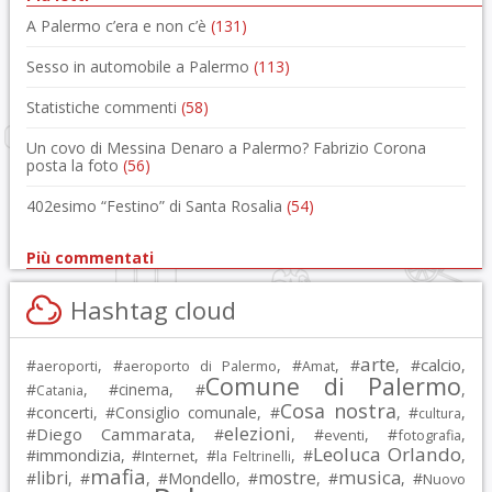
A Palermo c’era e non c’è
(131)
Sesso in automobile a Palermo
(113)
Statistiche commenti
(58)
Un covo di Messina Denaro a Palermo? Fabrizio Corona
posta la foto
(56)
402esimo “Festino” di Santa Rosalia
(54)
Più commentati
Hashtag cloud
arte
calcio
#
, #
, #
, #
, #
,
aeroporti
aeroporto di Palermo
Amat
Comune di Palermo
#
, #
cinema
, #
,
Catania
Cosa nostra
#
concerti
, #
Consiglio comunale
, #
, #
,
cultura
elezioni
Diego Cammarata
#
, #
, #
, #
,
eventi
fotografia
Leoluca Orlando
immondizia
#
, #
, #
, #
,
Internet
la Feltrinelli
mafia
musica
libri
mostre
#
, #
, #
Mondello
, #
, #
, #
Nuovo