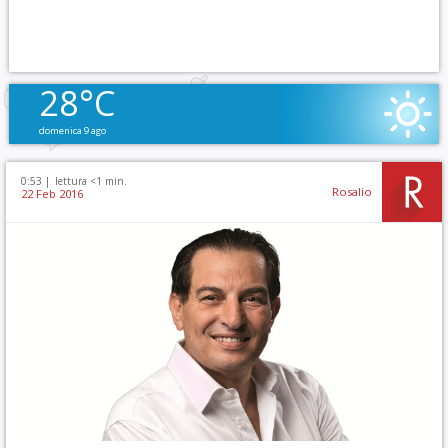
28°C
domenica 9 ago
0:53 |
lettura <1 min.
Rosalio
22 Feb 2016