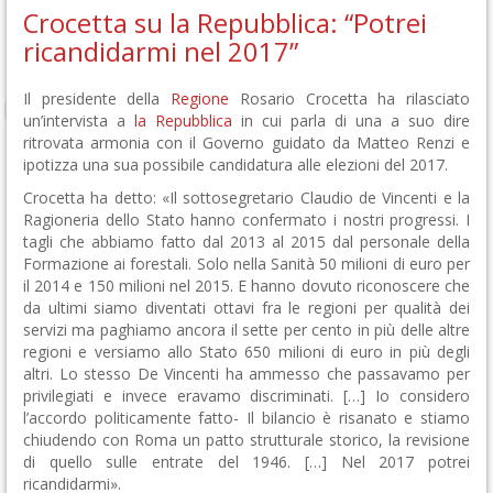
Crocetta su la Repubblica: “Potrei
ricandidarmi nel 2017”
Il presidente della
Regione
Rosario Crocetta ha rilasciato
un’intervista a
la Repubblica
in cui parla di una a suo dire
ritrovata armonia con il Governo guidato da Matteo Renzi e
ipotizza una sua possibile candidatura alle elezioni del 2017.
Crocetta ha detto: «Il sottosegretario Claudio de Vincenti e la
Ragioneria dello Stato hanno confermato i nostri progressi. I
tagli che abbiamo fatto dal 2013 al 2015 dal personale della
Formazione ai forestali. Solo nella Sanità 50 milioni di euro per
il 2014 e 150 milioni nel 2015. E hanno dovuto riconoscere che
da ultimi siamo diventati ottavi fra le regioni per qualità dei
servizi ma paghiamo ancora il sette per cento in più delle altre
regioni e versiamo allo Stato 650 milioni di euro in più degli
altri. Lo stesso De Vincenti ha ammesso che passavamo per
privilegiati e invece eravamo discriminati. […] Io considero
l’accordo politicamente fatto- Il bilancio è risanato e stiamo
chiudendo con Roma un patto strutturale storico, la revisione
di quello sulle entrate del 1946. […] Nel 2017 potrei
ricandidarmi».