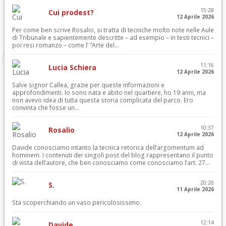
15:28
Cui prodest?
12 Aprile 2026
Per come ben scrive Rosalio, si tratta di tecniche molto note nelle Aule
di Tribunale e sapientemente descritte – ad esempio – in testi tecnici –
poi resi romanzo – come l’ “Arte del...
11:16
Lucia Schiera
12 Aprile 2026
Salve signor Callea, grazie per queste informazioni e
approfondimenti. Io sono nata e abito nel quartiere, ho 19 anni, ma
non avevo idea di tutta questa storia complicata del parco. Ero
convinta che fosse un...
10:37
Rosalio
12 Aprile 2026
Davide conosciamo intanto la tecnica retorica dell’argomentum ad
hominem. I contenuti dei singoli post del blog rappresentano il punto
di vista dell’autore, che ben conosciamo come conosciamo l’art. 27...
20:20
S.
11 Aprile 2026
Sta scoperchiando un vaso pericolosissimo.
12:14
Davide