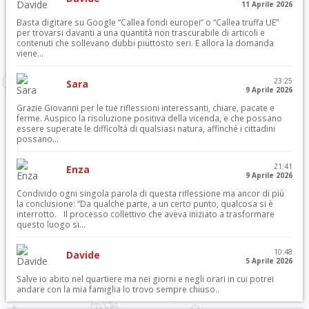
11 Aprile 2026
Basta digitare su Google “Callea fondi europei” o “Callea truffa UE”
per trovarsi davanti a una quantità non trascurabile di articoli e
contenuti che sollevano dubbi piuttosto seri. E allora la domanda
viene...
23:25
Sara
9 Aprile 2026
Grazie Giovanni per le tue riflessioni interessanti, chiare, pacate e
ferme. Auspico la risoluzione positiva della vicenda, e che possano
essere superate le difficoltà di qualsiasi natura, affinché i cittadini
possano...
21:41
Enza
9 Aprile 2026
Condivido ogni singola parola di questa riflessione ma ancor di più
la conclusione: “Da qualche parte, a un certo punto, qualcosa si è
interrotto. Il processo collettivo che aveva iniziato a trasformare
questo luogo si...
10:48
Davide
5 Aprile 2026
Salve io abito nel quartiere ma nei giorni e negli orari in cui potrei
andare con la mia famiglia lo trovo sempre chiuso..