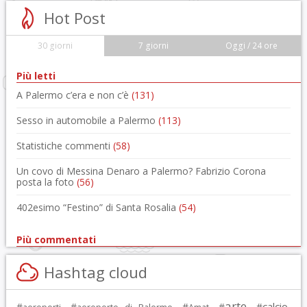
Hot Post
30 giorni
7 giorni
Oggi / 24 ore
Più letti
A Palermo c’era e non c’è
(131)
Sesso in automobile a Palermo
(113)
Statistiche commenti
(58)
Un covo di Messina Denaro a Palermo? Fabrizio Corona
posta la foto
(56)
402esimo “Festino” di Santa Rosalia
(54)
Più commentati
Hashtag cloud
arte
calcio
#
, #
, #
, #
, #
,