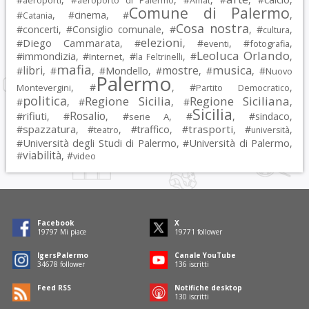
aeroporti
aeroporto di Palermo
Amat
Comune di Palermo
#
, #
cinema
, #
,
Catania
Cosa nostra
#
concerti
, #
Consiglio comunale
, #
, #
,
cultura
elezioni
Diego Cammarata
#
, #
, #
, #
,
eventi
fotografia
Leoluca Orlando
immondizia
#
, #
, #
, #
,
Internet
la Feltrinelli
mafia
musica
libri
mostre
#
, #
, #
Mondello
, #
, #
, #
Nuovo
Palermo
, #
, #
,
Montevergini
Partito Democratico
politica
Regione Sicilia
Regione Siciliana
#
, #
, #
,
Sicilia
Rosalio
rifiuti
#
, #
, #
, #
, #
sindaco
,
serie A
spazzatura
trasporti
#
, #
, #
traffico
, #
, #
,
teatro
università
Università degli Studi di Palermo
Università di Palermo
#
, #
,
viabilità
#
, #
video
Facebook
X
19797
Mi piace
19771
follower
IgersPalermo
Canale YouTube
34678
follower
136
iscritti
Feed RSS
Notifiche desktop
130
iscritti