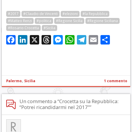
#2017
#Claudio de Vincenti
#elezioni
#la Repubblica
#Matteo Renzi
#politica
#Regione Sicilia
#Regione Siciliana
#Rosario Crocetta
#Sicilia
Facebook
LinkedIn
X
Threads
Messenger
WhatsApp
Telegram
Email
Cond
,
Palermo
Sicilia
1 commento
Un commento a “Crocetta su la Repubblica:
“Potrei ricandidarmi nel 2017””