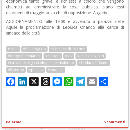
economica tanto grave, è richiesta a coloro che vengono
chiamati ad amministrare la cosa pubblica, siano essi
esponenti di maggioranza che di opposizione. Auguri».
AGGIORNAMENTO: alle 19:00 è avvenuta a palazzo delle
Aquile la proclamazione di Leoluca Orlando alla carica di
sindaco della città.
#2012
#ballottaggio
#Comune di Palermo
#Diego Cammarata
#elezioni
#IdV
#Italia dei Valori
#La sinistra e gli ecologisti per Palermo
#Leoluca Orlando
#Palermo
#politica
#sindaco
Facebook
LinkedIn
X
Threads
Messenger
WhatsApp
Telegram
Email
Cond
Palermo
5 commenti