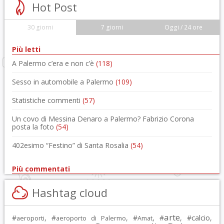
Hot Post
30 giorni
7 giorni
Oggi / 24 ore
Più letti
A Palermo c’era e non c’è
(118)
Sesso in automobile a Palermo
(109)
Statistiche commenti
(57)
Un covo di Messina Denaro a Palermo? Fabrizio Corona
posta la foto
(54)
402esimo “Festino” di Santa Rosalia
(54)
Più commentati
Hashtag cloud
arte
calcio
#
, #
, #
, #
, #
,
aeroporti
aeroporto di Palermo
Amat