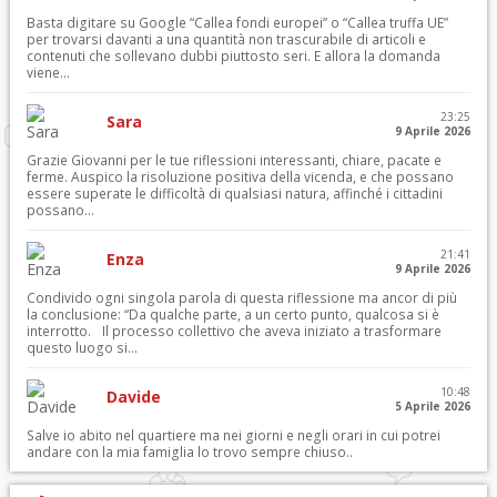
Basta digitare su Google “Callea fondi europei” o “Callea truffa UE”
per trovarsi davanti a una quantità non trascurabile di articoli e
contenuti che sollevano dubbi piuttosto seri. E allora la domanda
viene...
23:25
Sara
9 Aprile 2026
Grazie Giovanni per le tue riflessioni interessanti, chiare, pacate e
ferme. Auspico la risoluzione positiva della vicenda, e che possano
essere superate le difficoltà di qualsiasi natura, affinché i cittadini
possano...
21:41
Enza
9 Aprile 2026
Condivido ogni singola parola di questa riflessione ma ancor di più
la conclusione: “Da qualche parte, a un certo punto, qualcosa si è
interrotto. Il processo collettivo che aveva iniziato a trasformare
questo luogo si...
10:48
Davide
5 Aprile 2026
Salve io abito nel quartiere ma nei giorni e negli orari in cui potrei
andare con la mia famiglia lo trovo sempre chiuso..