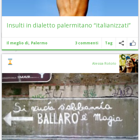
Insulti in dialetto palermitano “italianizzati”
,
Il meglio di
Palermo
3 commenti
Tag
Alessia Rotolo