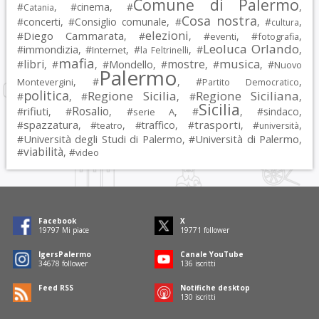
Comune di Palermo
#
, #
cinema
, #
,
Catania
Cosa nostra
#
concerti
, #
Consiglio comunale
, #
, #
,
cultura
elezioni
Diego Cammarata
#
, #
, #
, #
,
eventi
fotografia
Leoluca Orlando
immondizia
#
, #
, #
, #
,
Internet
la Feltrinelli
mafia
musica
libri
mostre
#
, #
, #
Mondello
, #
, #
, #
Nuovo
Palermo
, #
, #
,
Montevergini
Partito Democratico
politica
Regione Sicilia
Regione Siciliana
#
, #
, #
,
Sicilia
Rosalio
rifiuti
#
, #
, #
, #
, #
sindaco
,
serie A
spazzatura
trasporti
#
, #
, #
traffico
, #
, #
,
teatro
università
Università degli Studi di Palermo
Università di Palermo
#
, #
,
viabilità
#
, #
video
Facebook
X
19797
Mi piace
19771
follower
IgersPalermo
Canale YouTube
34678
follower
136
iscritti
Feed RSS
Notifiche desktop
130
iscritti