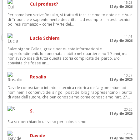
15:28
Cui prodest?
12 Aprile 2026
Per come ben scrive Rosalio, si tratta di tecniche molto note nelle Aule
di Tribunale e sapientemente descritte – ad esempio – in testi tecnici –
poi resi romanzo – come l’ “Arte del...
11:16
Lucia Schiera
12 Aprile 2026
Salve signor Callea, grazie per queste informazioni e
approfondimenti. Io sono nata e abito nel quartiere, ho 19 anni, ma
non avevo idea di tutta questa storia complicata del parco. Ero
convinta che fosse un...
10:37
Rosalio
12 Aprile 2026
Davide conosciamo intanto la tecnica retorica dell’argomentum ad
hominem. I contenuti dei singoli post del blog rappresentano il punto
di vista dell’autore, che ben conosciamo come conosciamo l’art. 27...
20:20
S.
11 Aprile 2026
Sta scoperchiando un vaso pericolosissimo.
12:14
Davide
11 Aprile 2026