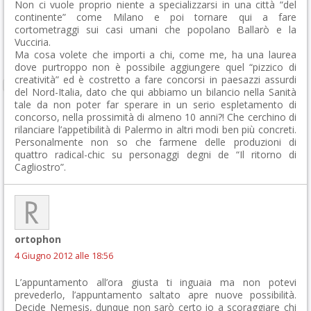
Non ci vuole proprio niente a specializzarsi in una città “del
continente” come Milano e poi tornare qui a fare
cortometraggi sui casi umani che popolano Ballarò e la
Vucciria.
Ma cosa volete che importi a chi, come me, ha una laurea
dove purtroppo non è possibile aggiungere quel “pizzico di
creatività” ed è costretto a fare concorsi in paesazzi assurdi
del Nord-Italia, dato che qui abbiamo un bilancio nella Sanità
tale da non poter far sperare in un serio espletamento di
concorso, nella prossimità di almeno 10 anni?! Che cerchino di
rilanciare l’appetibilità di Palermo in altri modi ben più concreti.
Personalmente non so che farmene delle produzioni di
quattro radical-chic su personaggi degni de “Il ritorno di
Cagliostro”.
ortophon
4 Giugno 2012 alle 18:56
L’appuntamento all’ora giusta ti inguaia ma non potevi
prevederlo, l’appuntamento saltato apre nuove possibilità.
Decide Nemesis, dunque non sarò certo io a scoraggiare chi