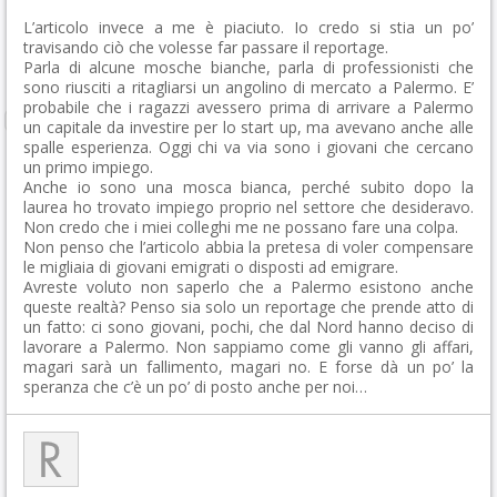
L’articolo invece a me è piaciuto. Io credo si stia un po’
travisando ciò che volesse far passare il reportage.
Parla di alcune mosche bianche, parla di professionisti che
sono riusciti a ritagliarsi un angolino di mercato a Palermo. E’
probabile che i ragazzi avessero prima di arrivare a Palermo
un capitale da investire per lo start up, ma avevano anche alle
spalle esperienza. Oggi chi va via sono i giovani che cercano
un primo impiego.
Anche io sono una mosca bianca, perché subito dopo la
laurea ho trovato impiego proprio nel settore che desideravo.
Non credo che i miei colleghi me ne possano fare una colpa.
Non penso che l’articolo abbia la pretesa di voler compensare
le migliaia di giovani emigrati o disposti ad emigrare.
Avreste voluto non saperlo che a Palermo esistono anche
queste realtà? Penso sia solo un reportage che prende atto di
un fatto: ci sono giovani, pochi, che dal Nord hanno deciso di
lavorare a Palermo. Non sappiamo come gli vanno gli affari,
magari sarà un fallimento, magari no. E forse dà un po’ la
speranza che c’è un po’ di posto anche per noi…