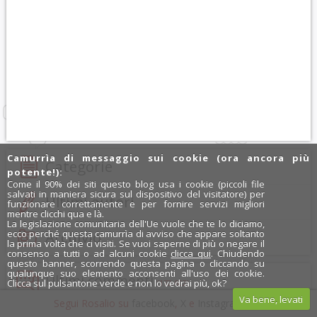
Camurrìa di messaggio sui cookie (ora ancora più
Categorie
potente!):
Come il 90% dei siti questo blog usa i cookie (piccoli file
salvati in maniera sicura sul dispositivo del visitatore) per
Ultimi autori
funzionare correttamente e per fornire servizi migliori
mentre clicchi qua e là.
La legislazione comunitaria dell'Ue vuole che te lo diciamo,
ecco perché questa camurrìa di avviso che appare soltanto
Archivio
la prima volta che ci visiti. Se vuoi saperne di più o negare il
consenso a tutti o ad alcuni cookie
clicca qui
. Chiudendo
questo banner, scorrendo questa pagina o cliccando su
qualunque suo elemento acconsenti all'uso dei cookie.
Ultimi commenti
Clicca sul pulsantone verde e non lo vedrai più, ok?
(172.602)
Va bene, levati
Segui Rosalio su
facebook
,
X
e
Instagram
x
09:37