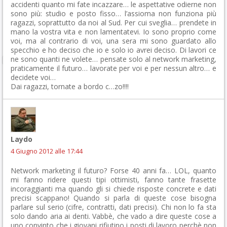
accidenti quanto mi fate incazzare… le aspettative odierne non
sono più: studio e posto fisso… l’assioma non funziona più
ragazzi, soprattutto da noi al Sud. Per cui sveglia… prendete in
mano la vostra vita e non lamentatevi. Io sono proprio come
voi, ma al contrario di voi, una sera mi sono guardato allo
specchio e ho deciso che io e solo io avrei deciso. Di lavori ce
ne sono quanti ne volete… pensate solo al network marketing,
praticamente il futuro… lavorate per voi e per nessun altro… e
decidete voi…
Dai ragazzi, tornate a bordo c…zo!!!!
Laydo
4 Giugno 2012 alle 17:44
Network marketing il futuro? Forse 40 anni fa… LOL, quanto
mi fanno ridere questi tipi ottimisti, fanno tante frasette
incoraggianti ma quando gli si chiede risposte concrete e dati
precisi scappano! Quando si parla di queste cose bisogna
parlare sul serio (cifre, contratti, dati precisi). Chi non lo fa sta
solo dando aria ai denti. Vabbè, che vado a dire queste cose a
uno convinto che i giovani rifiutino i posti di lavoro perchè non