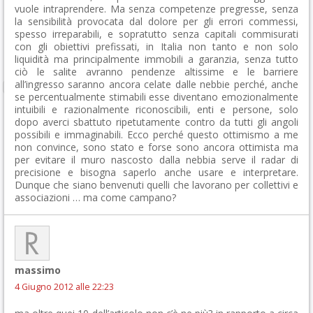
vuole intraprendere. Ma senza competenze pregresse, senza
la sensibilità provocata dal dolore per gli errori commessi,
spesso irreparabili, e sopratutto senza capitali commisurati
con gli obiettivi prefissati, in Italia non tanto e non solo
liquidità ma principalmente immobili a garanzia, senza tutto
ciò le salite avranno pendenze altissime e le barriere
all’ingresso saranno ancora celate dalle nebbie perché, anche
se percentualmente stimabili esse diventano emozionalmente
intuibili e razionalmente riconoscibili, enti e persone, solo
dopo averci sbattuto ripetutamente contro da tutti gli angoli
possibili e immaginabili. Ecco perché questo ottimismo a me
non convince, sono stato e forse sono ancora ottimista ma
per evitare il muro nascosto dalla nebbia serve il radar di
precisione e bisogna saperlo anche usare e interpretare.
Dunque che siano benvenuti quelli che lavorano per collettivi e
associazioni … ma come campano?
massimo
4 Giugno 2012 alle 22:23