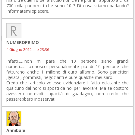
ma oltre quei 10 dell’articolo non c’è ne più? in rapporto a circa
700 mila panormiti che sono 10 ? Di cosa stiamo parlando?
Informatemi xpiacere.
NUMEROPRIMO
4 Giugno 2012 alle 23:36
Infatti……non mi pare che 10 persone siano grandi
numeri………conosco personalmente più di 10 persone che
fatturano anche 1 milione di euro all’anno. Sono panettieri
,gelatai, gommisti, negozianti e pure qualche meusaro.
Credo che l’articolo volesse evidenziare il fatto eclatante che
qualcuno dal nord si sposti da noi per lavorare. Ma se costoro
avessero notevoli capacità di guadagno, non credo che
passerebbero inosservati.
Annibale