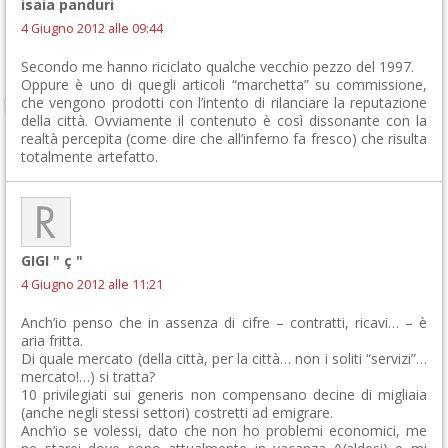
isaia panduri
4 Giugno 2012 alle 09:44
Secondo me hanno riciclato qualche vecchio pezzo del 1997.
Oppure è uno di quegli articoli “marchetta” su commissione,
che vengono prodotti con l’intento di rilanciare la reputazione
della città. Ovviamente il contenuto è così dissonante con la
realtà percepita (come dire che all’inferno fa fresco) che risulta
totalmente artefatto.
GIGI " ç "
4 Giugno 2012 alle 11:21
Anch’io penso che in assenza di cifre – contratti, ricavi… – è
aria fritta.
Di quale mercato (della città, per la città… non i soliti “servizi”…
mercato!…) si tratta?
10 privilegiati sui generis non compensano decine di migliaia
(anche negli stessi settori) costretti ad emigrare.
Anch’io se volessi, dato che non ho problemi economici, me