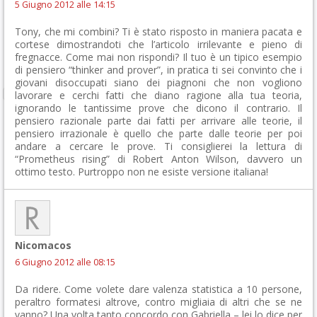
5 Giugno 2012 alle 14:15
Tony, che mi combini? Ti è stato risposto in maniera pacata e
cortese dimostrandoti che l’articolo irrilevante e pieno di
fregnacce. Come mai non rispondi? Il tuo è un tipico esempio
di pensiero “thinker and prover”, in pratica ti sei convinto che i
giovani disoccupati siano dei piagnoni che non vogliono
lavorare e cerchi fatti che diano ragione alla tua teoria,
ignorando le tantissime prove che dicono il contrario. Il
pensiero razionale parte dai fatti per arrivare alle teorie, il
pensiero irrazionale è quello che parte dalle teorie per poi
andare a cercare le prove. Ti consiglierei la lettura di
“Prometheus rising” di Robert Anton Wilson, davvero un
ottimo testo. Purtroppo non ne esiste versione italiana!
Nicomacos
6 Giugno 2012 alle 08:15
Da ridere. Come volete dare valenza statistica a 10 persone,
peraltro formatesi altrove, contro migliaia di altri che se ne
vanno? Una volta tanto concordo con Gabriella – lei lo dice per