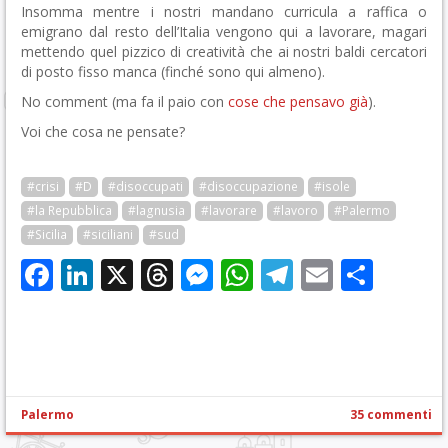
Insomma mentre i nostri mandano curricula a raffica o
emigrano dal resto dell’Italia vengono qui a lavorare, magari
mettendo quel pizzico di creatività che ai nostri baldi cercatori
di posto fisso manca (finché sono qui almeno).
No comment (ma fa il paio con
cose che pensavo già
).
Voi che cosa ne pensate?
#crisi
#D
#disoccupati
#disoccupazione
#isole
#la Repubblica
#lagnusia
#lavorare
#lavoro
#Palermo
#Sicilia
#siciliani
#sud
Facebook
LinkedIn
X
Threads
Messenger
WhatsApp
Telegram
Email
Cond
Palermo
35 commenti