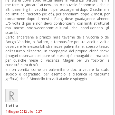
ne starei dove sono attualmente in vacanza (Valdesi) e mi
metterei a “giocare” ai new-job, o nouvelle-économie – che in
altri paesi è già… vecchia – , per accorgermi dopo 2 settimane
dei limiti del mercato (se c’è), per annoiarmi dopo 2 mesi, per
tornarmene dopo 4 mesi a Parigi dove guadagnerei almeno
5/6 volte di più e non devo confrontarmi con limiti strutturali
ma anche socio-economici-culturali che condizionano gli
scambi.
Certo andarsene a pranzo nelle taverne della Vucciria o del
Borgo Vecchio, o Ballaro, e tampasiàre poi tra vicoli e viali a
osservare le inesauribili stranezze palermitane, spesso teatro
dell’assurdo all’aperto, in compagnia del proprio cliché “new”
(magari osservandosi pure sé stesso) è impagabile… ma solo
per qualche mese di vacanza. Magari per un “ospite” la
curiosità dura di più…
e non vomita come un palermitano doc a vedere lo stato
sudicio e degradato, per esempio la discarica (e tasciume
griffata) che è Mondello tra viali aiuole e spiaggia.
Elettra
4 Giugno 2012 alle 12:27