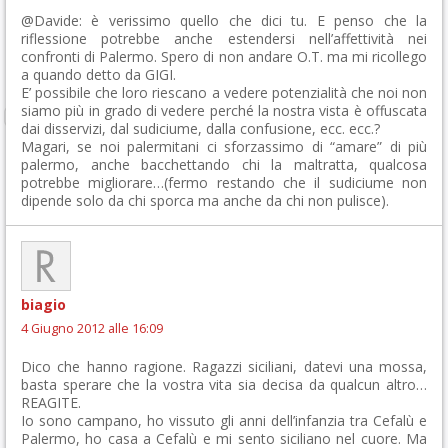
@Davide: è verissimo quello che dici tu. E penso che la
riflessione potrebbe anche estendersi nell’affettività nei
confronti di Palermo. Spero di non andare O.T. ma mi ricollego
a quando detto da GIGI.
E’ possibile che loro riescano a vedere potenzialità che noi non
siamo più in grado di vedere perché la nostra vista è offuscata
dai disservizi, dal sudiciume, dalla confusione, ecc. ecc.?
Magari, se noi palermitani ci sforzassimo di “amare” di più
palermo, anche bacchettando chi la maltratta, qualcosa
potrebbe migliorare…(fermo restando che il sudiciume non
dipende solo da chi sporca ma anche da chi non pulisce).
biagio
4 Giugno 2012 alle 16:09
Dico che hanno ragione. Ragazzi siciliani, datevi una mossa,
basta sperare che la vostra vita sia decisa da qualcun altro…
REAGITE.
Io sono campano, ho vissuto gli anni dell’infanzia tra Cefalù e
Palermo, ho casa a Cefalù e mi sento siciliano nel cuore. Ma