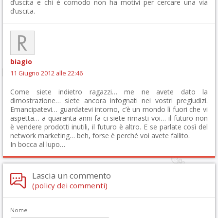
d’uscita e chi è comodo non ha motivi per cercare una via
d’uscita.
biagio
11 Giugno 2012 alle 22:46
Come siete indietro ragazzi… me ne avete dato la
dimostrazione… siete ancora infognati nei vostri pregiudizi.
Emancipatevi… guardatevi intorno, c’è un mondo lì fuori che vi
aspetta… a quaranta anni fa ci siete rimasti voi… il futuro non
è vendere prodotti inutili, il futuro è altro. E se parlate così del
network marketing… beh, forse è perché voi avete fallito.
In bocca al lupo…
Lascia un commento
(policy dei commenti)
Nome