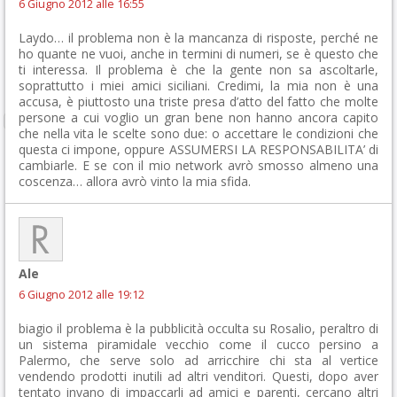
6 Giugno 2012 alle 16:55
Laydo… il problema non è la mancanza di risposte, perché ne
ho quante ne vuoi, anche in termini di numeri, se è questo che
ti interessa. Il problema è che la gente non sa ascoltarle,
soprattutto i miei amici siciliani. Credimi, la mia non è una
accusa, è piuttosto una triste presa d’atto del fatto che molte
persone a cui voglio un gran bene non hanno ancora capito
che nella vita le scelte sono due: o accettare le condizioni che
questa ci impone, oppure ASSUMERSI LA RESPONSABILITA’ di
cambiarle. E se con il mio network avrò smosso almeno una
coscenza… allora avrò vinto la mia sfida.
Ale
6 Giugno 2012 alle 19:12
biagio il problema è la pubblicità occulta su Rosalio, peraltro di
un sistema piramidale vecchio come il cucco persino a
Palermo, che serve solo ad arricchire chi sta al vertice
vendendo prodotti inutili ad altri venditori. Questi, dopo aver
tentato invano di impaccarli ad amici e parenti, cercano altri