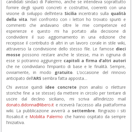
candidati sindaci di Palermo, anche se intendeva soprattutto
fornire degli spunti concreti e costruttivi, coerenti con una
visione di sviluppo dell’intera
Sicilia
incentrato sulla
qualità
della vita
. Nel confronto con i lettori ho trovato spunti e
commenti che andavano oltre le mie competenze ed
esperienze e questo mi ha portato alla decisione di
condividere il suo aggiornamento in una edizione che
recepisse il contributo di altri in un lavoro corale in stile wiki,
attraverso la condivisione dello stesso file. Le famose
dieci
mosse
possono restare anche le stesse, ma in ognuna di
esse si potranno aggiungere
capitoli a firma d’altri autori
che ne condividano l’impianto di base e le finalità. Sempre,
ovviamente, in modo
gratuito
. L’occasione del rinnovo
anticipato dell’
ARS
sembra fatta apposta…
Chi avesse quindi
idee concrete
(non analisi o riletture
storiche fine a se stesse) da mettere in circolo per tentare di
uscire dal declino siciliano, mi scriva all’indirizzo mail
donato.didonna@libero.it
e riceverà l’accesso alla piattaforma
wiki. La pubblicazione avverrà a
settembre
. Ringrazio i siti
Rosalio.it e
Mobilita Palermo
che hanno ospitato da sempre
l’iniziativa.