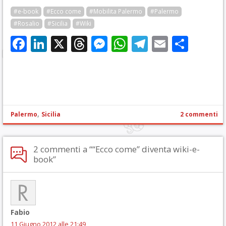
#e-book
#Ecco come
#Mobilita Palermo
#Palermo
#Rosalio
#Sicilia
#Wiki
Facebook
LinkedIn
X
Threads
Messenger
WhatsApp
Telegram
Email
Cond
,
Palermo
Sicilia
2 commenti
2 commenti a ““Ecco come” diventa wiki-e-
book”
Fabio
11 Giugno 2012 alle 21:49