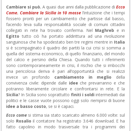
Cambiare si può.
A quasi due anni dalla pubblicazione di
Ecco
Come. Cambiare la Sicilia in 10 mosse
l’intuizione che i tempi
fossero pronti per un cambiamento che partisse dal basso,
facendo leva sulla responsabilità sociale di comuni cittadini
collegati in rete ha trovato conferma. Nel
Maghreb
e in
Egitto
tutto ciò ha portato addirittura ad una rivoluzione
sanguinosa che ha spodestato ben tre regimi mentre in
Italia
si è scompaginato il quadro dei partiti la cui crisi si somma a
quella del sistema economico, di quello finanziario, del mondo
del calcio e persino della Chiesa. Quando tutti i riferimenti
sono contemporaneamente in crisi, il rischio che si imbocchi
una pericolosa deriva è pari all’opportunità che si realizzi
invece un profondo
cambiamento in meglio
della
convivenza civile: dipende dalle
idee
che prevarranno e che
potranno liberamente circolare e confrontarsi in rete. E la
Sicilia
? In Sicilia sono soprattutto
finiti i soldi
intermediati dai
politici e le casse vuote possono oggi solo riempirsi di buone
idee a basso costo
, se si è capaci.
Ecco come
si stima sia stato scaricato almeno 6.000 volte: sul
solo
Rosalio
il contatore ha registrato 3.646 download. E ha
fatto capolino in modo trasversale tra i programmi dei