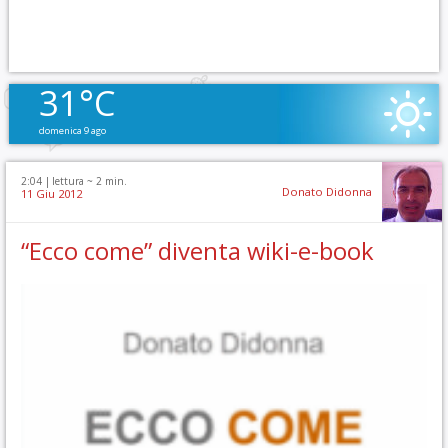
31°C
domenica 9 ago
2:04 |
lettura ~
2
min.
Donato Didonna
11 Giu 2012
“Ecco come” diventa wiki-e-book