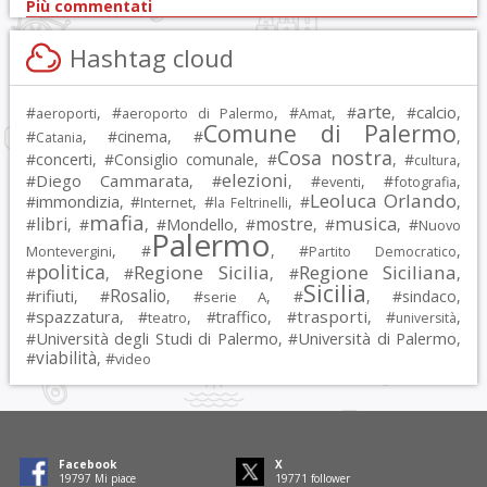
Più commentati
Hashtag cloud
arte
calcio
#
, #
, #
, #
, #
,
aeroporti
aeroporto di Palermo
Amat
Comune di Palermo
#
, #
cinema
, #
,
Catania
Cosa nostra
#
concerti
, #
Consiglio comunale
, #
, #
,
cultura
elezioni
Diego Cammarata
#
, #
, #
, #
,
eventi
fotografia
Leoluca Orlando
immondizia
#
, #
, #
, #
,
Internet
la Feltrinelli
mafia
musica
libri
mostre
#
, #
, #
Mondello
, #
, #
, #
Nuovo
Palermo
, #
, #
,
Montevergini
Partito Democratico
politica
Regione Sicilia
Regione Siciliana
#
, #
, #
,
Sicilia
Rosalio
rifiuti
#
, #
, #
, #
, #
sindaco
,
serie A
spazzatura
trasporti
#
, #
, #
traffico
, #
, #
,
teatro
università
Università degli Studi di Palermo
Università di Palermo
#
, #
,
viabilità
#
, #
video
Facebook
X
19797
Mi piace
19771
follower