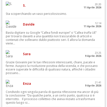
20:20
S.
11 Aprile 2026
Sta scoperchiando un vaso pericolosissimo.
12:14
Davide
11 Aprile 2026
Basta digitare su Google “Callea fondi europei” o “Callea truffa UE”
per trovarsi davanti a una quantità non trascurabile di articoli e
contenuti che sollevano dubbi piuttosto seri. E allora la domanda
viene...
23:25
Sara
9 Aprile 2026
Grazie Giovanni per le tue riflessioni interessanti, chiare, pacate e
ferme. Auspico la risoluzione positiva della vicenda, e che possano
essere superate le difficoltà di qualsiasi natura, affinché i cittadini
possano...
21:41
Enza
9 Aprile 2026
Condivido ogni singola parola di questa riflessione ma ancor di più
la conclusione: “Da qualche parte, a un certo punto, qualcosa si è
interrotto. Il processo collettivo che aveva iniziato a trasformare
questo luogo si...