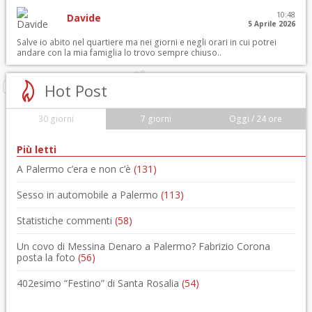
10:48
Davide
5 Aprile 2026
Salve io abito nel quartiere ma nei giorni e negli orari in cui potrei
andare con la mia famiglia lo trovo sempre chiuso..
Hot Post
30 giorni
7 giorni
Oggi / 24 ore
Più letti
A Palermo c’era e non c’è
(131)
Sesso in automobile a Palermo
(113)
Statistiche commenti
(58)
Un covo di Messina Denaro a Palermo? Fabrizio Corona
posta la foto
(56)
402esimo “Festino” di Santa Rosalia
(54)