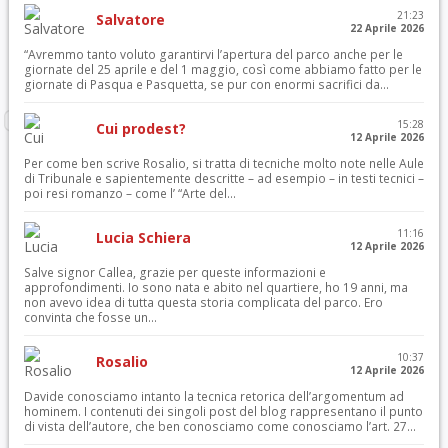
21:23
Salvatore
22 Aprile 2026
“Avremmo tanto voluto garantirvi l’apertura del parco anche per le
giornate del 25 aprile e del 1 maggio, così come abbiamo fatto per le
giornate di Pasqua e Pasquetta, se pur con enormi sacrifici da...
15:28
Cui prodest?
12 Aprile 2026
Per come ben scrive Rosalio, si tratta di tecniche molto note nelle Aule
di Tribunale e sapientemente descritte – ad esempio – in testi tecnici –
poi resi romanzo – come l’ “Arte del...
11:16
Lucia Schiera
12 Aprile 2026
Salve signor Callea, grazie per queste informazioni e
approfondimenti. Io sono nata e abito nel quartiere, ho 19 anni, ma
non avevo idea di tutta questa storia complicata del parco. Ero
convinta che fosse un...
10:37
Rosalio
12 Aprile 2026
Davide conosciamo intanto la tecnica retorica dell’argomentum ad
hominem. I contenuti dei singoli post del blog rappresentano il punto
di vista dell’autore, che ben conosciamo come conosciamo l’art. 27...