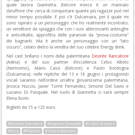
quale lavora Giannetta. Belcore invece è un marinaio
sbruffone che cerca di conquistare quante più ragazze può nel
minor tempo possibile. E poi c’è Dulcamara, per il quale mi
sono ispirato a un personaggio che ho realmente incontrato:
un venditore da spiaggia che con i suoi abbronzanti antirughe
e anticellulite, approfitta delle paranoie da “prova-costume”
dei bagnanti. Ma è anche un personaggio con un “lato
oscuro”, celato dietro la vendita del suo celebre Energy drink.
Nel cast brillano i nomi della palermitana
Desirée Rancatore
(Adina) e del suo partner d’eccellenza Celso Albelo
(Nemorino), Mario Cassi (Belcore) e Paolo Bordogna
(Dulcamara); nelle repliche del 13 e 16 giugno i protagonisti
vocali saranno nell’ordine un’altra giovanissima palermitana,
Jessica Nuccio, Javier Tomé Fernandez, Simone Del Savio e
Luciano Di Pasquale. Nel ruolo di Giannetta ci sarà sempre
Elena Borin.
Biglietti da 15 a 125 euro.
#Desirée Rancatore
#Gaetano Donizetti
#L'elisir d'amore
#lirica
#Palermo
#Teatro Massimo