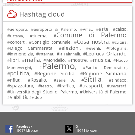
Hashtag cloud
arte
calcio
#
, #
, #
, #
, #
,
aeroporti
aeroporto di Palermo
Amat
Comune di Palermo
#
, #
cinema
, #
,
Catania
Cosa nostra
#
concerti
, #
Consiglio comunale
, #
, #
,
cultura
elezioni
Diego Cammarata
#
, #
, #
, #
,
eventi
fotografia
Leoluca Orlando
immondizia
#
, #
, #
, #
,
Internet
la Feltrinelli
mafia
musica
libri
mostre
#
, #
, #
Mondello
, #
, #
, #
Nuovo
Palermo
, #
, #
,
Montevergini
Partito Democratico
politica
Regione Sicilia
Regione Siciliana
#
, #
, #
,
Sicilia
Rosalio
rifiuti
#
, #
, #
, #
, #
sindaco
,
serie A
spazzatura
trasporti
#
, #
, #
traffico
, #
, #
,
teatro
università
Università degli Studi di Palermo
Università di Palermo
#
, #
,
viabilità
#
, #
video
Facebook
X
19797
Mi piace
19771
follower