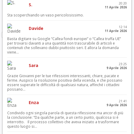
20:20
S.
11 Aprile 2026
Sta scoperchiando un vaso pericolosissimo.
12:14
Davide
11 Aprile 2026
Basta digitare su Google “Callea fondi europei” o “Callea truffa UE”
per trovarsi davanti a una quantità non trascurabile di articoli e
contenuti che sollevano dubbi piuttosto seri. E allora la domanda
viene...
23:25
Sara
9 Aprile 2026
Grazie Giovanni per le tue riflessioni interessanti, chiare, pacate e
ferme. Auspico la risoluzione positiva della vicenda, e che possano
essere superate le difficoltà di qualsiasi natura, affinché i cittadini
possano...
21:41
Enza
9 Aprile 2026
Condivido ogni singola parola di questa riflessione ma ancor di più
la conclusione: “Da qualche parte, a un certo punto, qualcosa si è
interrotto. Il processo collettivo che aveva iniziato a trasformare
questo luogo si...