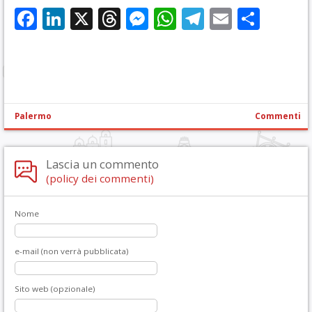
Facebook
LinkedIn
X
Threads
Messenger
WhatsApp
Telegram
Email
Cond
Palermo
Commenti
Lascia un commento
(policy dei commenti)
Nome
e-mail (non verrà pubblicata)
Sito web (opzionale)