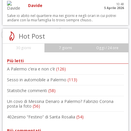
10:48
Davide
5 Aprile 2026
Salve io abito nel quartiere ma nei giorni e negli orari in cui potrei
andare con la mia famiglia lo trovo sempre chiuso..
Hot Post
30 giorni
7 giorni
Oggi / 24 ore
Più letti
A Palermo c’era e non c’è
(126)
Sesso in automobile a Palermo
(113)
Statistiche commenti
(58)
Un covo di Messina Denaro a Palermo? Fabrizio Corona
posta la foto
(56)
402esimo “Festino” di Santa Rosalia
(54)
Più commentati