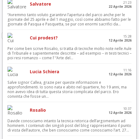
21:23
Salvatore
22 Aprile 2026
“Avremmo tanto voluto garantirvi l’apertura del parco anche per le
giornate del 25 aprile e del 1 maggio, così come abbiamo fatto per le
giornate di Pasqua e Pasquetta, se pur con enormi sacrifici da...
15:28
Cui prodest?
12 Aprile 2026
Per come ben scrive Rosalio, si tratta di tecniche molto note nelle Aule
di Tribunale e sapientemente descritte – ad esempio – in testi tecnici –
poi resi romanzo – come l’ “Arte del...
11:16
Lucia Schiera
12 Aprile 2026
Salve signor Callea, grazie per queste informazioni e
approfondimenti. Io sono nata e abito nel quartiere, ho 19 anni, ma
non avevo idea di tutta questa storia complicata del parco. Ero
convinta che fosse un...
10:37
Rosalio
12 Aprile 2026
Davide conosciamo intanto la tecnica retorica dell’argomentum ad
hominem. I contenuti dei singoli post del blog rappresentano il punto
di vista dell’autore, che ben conosciamo come conosciamo l’art. 27...