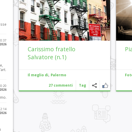
osse
10:37
 2026
Carissimo fratello
Pi
Salvatore (n.1)
e,
art.
,
Il meglio di
Palermo
Fot
27 commenti
Tag
20:20
 2026
imo.
12:14
 2026
i