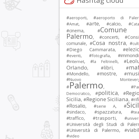
Hashtag cloud
#
, #
aeroporti
aeroporto di Pale
arte
calcio
#
, #
, #
, #
Amat
Cata
Comune 
#
cinema
, #
Palermo
, #
concerti
, #
Consi
Cosa nostra
comunale
, #
, #
cul
elezi
Diego Cammarata
#
, #
immondi
#
, #
, #
eventi
fotografia
Leol
#
, #
, #
Internet
la Feltrinelli
maf
Orlando
libri
, #
, #
musi
mostre
#
Mondello
, #
, #
#
Nuovo Montevergi
Palermo
#
, #
Par
politica
Regi
, #
, #
Democratico
Sicilia
Regione Siciliana
rif
, #
, #
Sici
Rosalio
#
, #
, #
serie A
spazzatura
#
sindaco
, #
, #
tea
trasporti
#
traffico
, #
, #
univer
Università degli Studi di Pale
#
Università di Palermo
viabil
#
, #
#
video