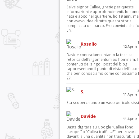
Salve signor Callea, grazie per queste
informazioni e approfondimenti. Io sono
nata e abito nel quartiere, ho 19 anni, ma
non avevo idea di tutta questa storia
complicata del parco. Ero convinta che f
un...
Rosalio
12 Aprile
Davide conosciamo intanto la tecnica
retorica dell’argomentum ad hominem. I
contenuti dei singoli post del blog
rappresentano il punto di vista dell’autor
che ben conosciamo come conosciamo l’
27...
S.
11 Aprile
Sta scoperchiando un vaso pericolosiss
Davide
11 Aprile
Basta digitare su Google “Callea fondi
europei” o “Callea truffa UE” per trovarsi
davanti a una quantità non trascurabile d