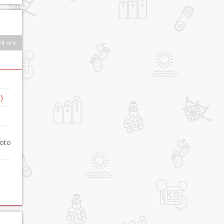
24 ore
)
foto