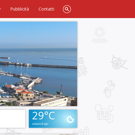
y
Pubblicità
Contatti
29°C
sabato 8 ago