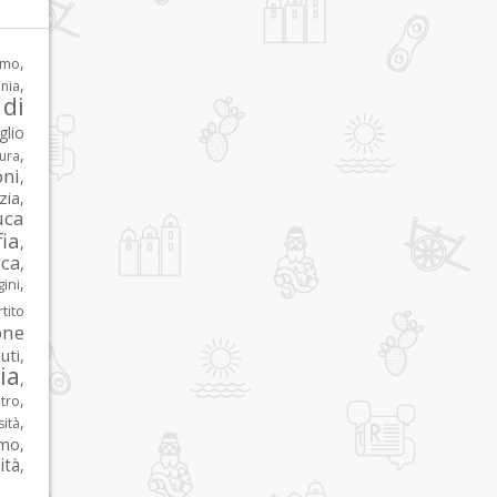
,
rmo
,
nia
di
glio
,
tura
oni
,
zia
,
uca
ia
,
ca
,
,
ni
tito
one
iuti
,
lia
,
,
tro
,
sità
rmo
,
ità
,