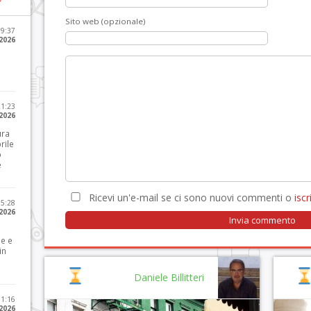
Sito web (opzionale)
09:37
2026
21:23
 2026
ura
rile
o
e
Ricevi un'e-mail se ci sono nuovi commenti o
iscri
15:28
 2026
le e
in
Daniele Billitteri
11:16
 2026