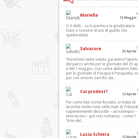
Mariella
12 Maggio 
Ci li detti… cu lu parmu e la gnutticatura.
Dare o ricevere di più di quello che
spetterebbe.
Salvatore
22 Aprile
“Avremmo tanto voluto garantirvi l’apert
del parco anche per le giornate del 25 ap
e del 1 maggio, così come abbiamo fatt
per le giornate di Pasqua e Pasquetta, s
pur con enormi sacrifici da...
Cui prodest?
12 Aprile
Per come ben scrive Rosalio, si tratta di
tecniche molto note nelle Aule di Tribuna
sapientemente descritte – ad esempio – 
testi tecnici – poi resi romanzo – come l’
“Arte del...
Lucia Schiera
12 Aprile