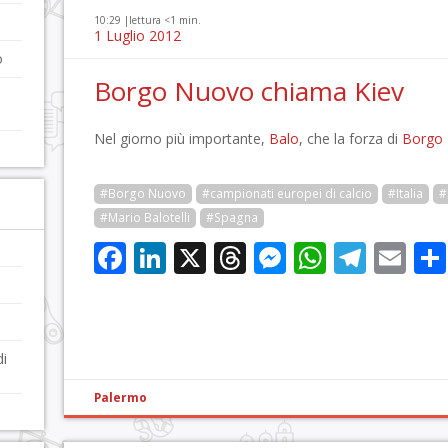
10:29 |
lettura <1 min.
1 Luglio 2012
o
Borgo Nuovo chiama Kiev
Nel giorno più importante,
Balo
, che la forza di
Borgo
#Borgo Nuovo
#campionati europei di calcio
#Italia
#
#Mario Balotelli
#Spagna
Facebook
LinkedIn
X
Threads
Messenge
WhatsA
Tele
Em
di
Palermo