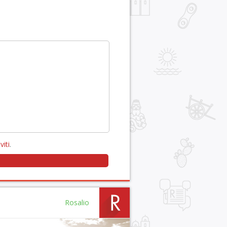
viti
.
Rosalio