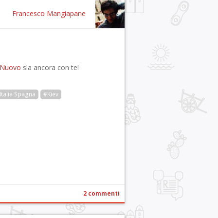
Francesco Mangiapane
 Nuovo
sia ancora con te!
Italia Spagna
#Kiev
r
pp
gram
ail
Condividi
2 commenti