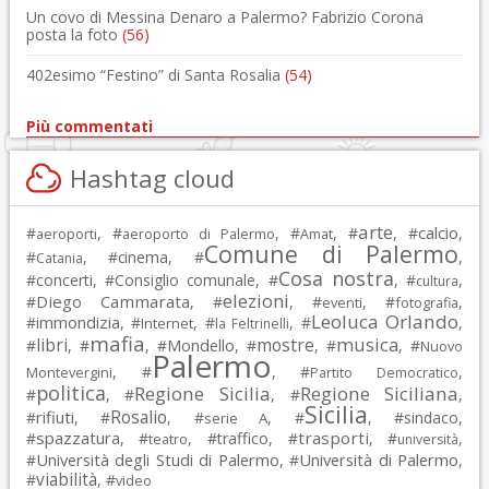
Un covo di Messina Denaro a Palermo? Fabrizio Corona
posta la foto
(56)
402esimo “Festino” di Santa Rosalia
(54)
Più commentati
Hashtag cloud
arte
calcio
#
, #
, #
, #
, #
,
aeroporti
aeroporto di Palermo
Amat
Comune di Palermo
#
, #
cinema
, #
,
Catania
Cosa nostra
#
concerti
, #
Consiglio comunale
, #
, #
,
cultura
elezioni
Diego Cammarata
#
, #
, #
, #
,
eventi
fotografia
Leoluca Orlando
immondizia
#
, #
, #
, #
,
Internet
la Feltrinelli
mafia
musica
libri
mostre
#
, #
, #
Mondello
, #
, #
, #
Nuovo
Palermo
, #
, #
,
Montevergini
Partito Democratico
politica
Regione Sicilia
Regione Siciliana
#
, #
, #
,
Sicilia
Rosalio
rifiuti
#
, #
, #
, #
, #
sindaco
,
serie A
spazzatura
trasporti
#
, #
, #
traffico
, #
, #
,
teatro
università
Università degli Studi di Palermo
Università di Palermo
#
, #
,
viabilità
#
, #
video