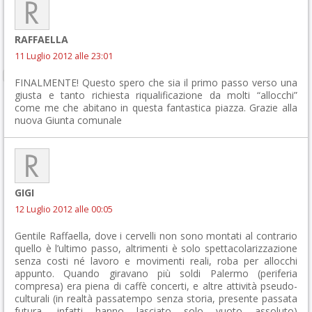
RAFFAELLA
11 Luglio 2012 alle 23:01
FINALMENTE! Questo spero che sia il primo passo verso una
giusta e tanto richiesta riqualificazione da molti “allocchi”
come me che abitano in questa fantastica piazza. Grazie alla
nuova Giunta comunale
GIGI
12 Luglio 2012 alle 00:05
Gentile Raffaella, dove i cervelli non sono montati al contrario
quello è l’ultimo passo, altrimenti è solo spettacolarizzazione
senza costi né lavoro e movimenti reali, roba per allocchi
appunto. Quando giravano più soldi Palermo (periferia
compresa) era piena di caffè concerti, e altre attività pseudo-
culturali (in realtà passatempo senza storia, presente passata
futura, infatti hanno lasciato solo vuoto assoluto)