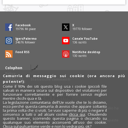
Facebook
X
19796
Mi piace
19770
follower
IgersPalermo
Canale YouTube
34676
follower
136
iscritti
Feed RSS
Notifiche desktop
130
iscritti
Colophon
Policy
Camurrìa di messaggio sui cookie (ora ancora più
Pubblicità
Statistiche commenti
potente!):
Contatti
Come il 90% dei siti questo blog usa i cookie (piccoli file
salvati in maniera sicura sul dispositivo del visitatore) per
funzionare correttamente e per fornire servizi migliori
Rosalio è il blog di Palermo
mentre clicchi qua e là.
La legislazione comunitaria dell'Ue vuole che te lo diciamo,
754 autori
raccontano Palermo dal loro punto di vista.
ecco perché questa camurrìa di avviso che appare soltanto
Anche tu puoi essere uno degli autori: inviaci un'
e-mail
. Rosalio ha
la prima volta che ci visiti. Se vuoi saperne di più o negare il
anche una sezione
fotoblog
e una sezione
videoblog
.
consenso a tutti o ad alcuni cookie
clicca qui
. Chiudendo
questo banner, scorrendo questa pagina o cliccando su
Design
cut&paste
qualunque suo elemento acconsenti all'uso dei cookie.
Clicca sul pulsantone verde e non lo vedrai più, ok?
Rosalio.it