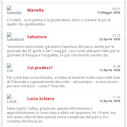
09:37
Mariella
12 Maggio 2026
Ci li detti… cu lu parmu e la gnutticatura. Dare o ricevere di più di
quello che spetterebbe.
21:23
Salvatore
22 Aprile 2026
“Avremmo tanto voluto garantirvi l’apertura del parco anche per le
giornate del 25 aprile e del 1 maggio, così come abbiamo fatto per le
giornate di Pasqua e Pasquetta, se pur con enormi sacrifici da...
15:28
Cui prodest?
12 Aprile 2026
Per come ben scrive Rosalio, si tratta di tecniche molto note nelle Aule
di Tribunale e sapientemente descritte – ad esempio – in testi tecnici –
poi resi romanzo – come l’ “Arte del...
11:16
Lucia Schiera
12 Aprile 2026
Salve signor Callea, grazie per queste informazioni e
approfondimenti. Io sono nata e abito nel quartiere, ho 19 anni, ma
non avevo idea di tutta questa storia complicata del parco. Ero
convinta che fosse un...