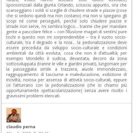
sponsorizzati dalla giunta Orlando, scrusciu appunto, ora che
scarseggiano i soldi si sceglie di chiudere strade e piazze (cose
che si vedono quindi ma non costano) ma non si spiegano gli
scopi né come perseguirli, perché solo chiudere piazze e
strade non serve, mi sembra logico… tranne che per mandare
gente a pascolare felice – con l’illusione magari di sentirsi pure
tochi e questo non mi sorprenderebbe – tra il vuoto socio-
culturale, tra il degrado e la noia… la pedonalizzazione deve
essere preceduta da sviluppo socio-culturale e condizioni
ambientali da città evoluta, cosa che non è d’attualità; per
esempio Mondello è sudicia, devastata, decoro da zona
sottosviluppata (tranne le ville e giardini privati), lungomare per
la passeggiata simile a trazzera, aiuole immondezzaio,
raggruppamento di tasciume e maleducazione, esibizione di
inciviltà, noiosa per assenza di attività socio-culturali, eppure
ce l’atturrano con la pedonalizzazione (che io chiamo più
opportunamente spettacolarizzazione) senza avere risolto i
gravissimi problemi elencati.
claudio perna