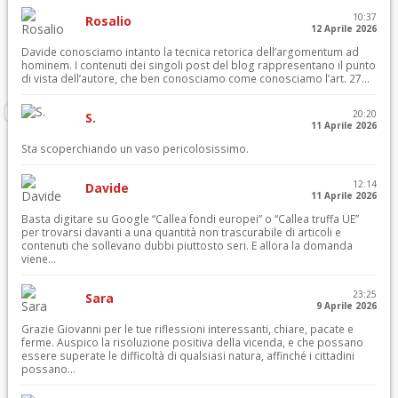
10:37
Rosalio
12 Aprile 2026
Davide conosciamo intanto la tecnica retorica dell’argomentum ad
hominem. I contenuti dei singoli post del blog rappresentano il punto
di vista dell’autore, che ben conosciamo come conosciamo l’art. 27...
20:20
S.
11 Aprile 2026
Sta scoperchiando un vaso pericolosissimo.
12:14
Davide
11 Aprile 2026
Basta digitare su Google “Callea fondi europei” o “Callea truffa UE”
per trovarsi davanti a una quantità non trascurabile di articoli e
contenuti che sollevano dubbi piuttosto seri. E allora la domanda
viene...
23:25
Sara
9 Aprile 2026
Grazie Giovanni per le tue riflessioni interessanti, chiare, pacate e
ferme. Auspico la risoluzione positiva della vicenda, e che possano
essere superate le difficoltà di qualsiasi natura, affinché i cittadini
possano...