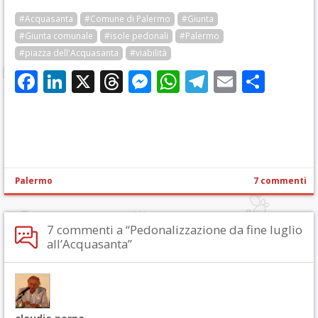
#Acquasanta
#Comune di Palermo
#Giunta
#Giunta comunale
#isole pedonali
#Palermo
#piazza dell'Acquasanta
#viabilità
Facebook
LinkedIn
X
Threads
Messenger
WhatsApp
Telegram
Email
Cond
Palermo
7 commenti
7 commenti a “Pedonalizzazione da fine luglio
all’Acquasanta”