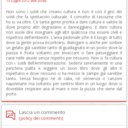
13 Luglio 2012 alle 20:46
Non sono i soldi che creano cultura e non è con il giro dei
soldi che fa spettacolo culturale. Il concetto di tasciume che
ho io va oltre. C’è tanta gente pronta a dare cultura e valore là
dove proprio altri degradano e danneggiano. E dare cultura
non vuole dire insegnare agli altri qualcosa ma essere civili e
rispettosi dell’ambiente. L’area pedonale (che è il luogo di tutti)
dove la gente possa incontrarsi, dialogare o anche per sorbire
un gelato già sarebbe tanto di guadagnato in un posto dove la
piazza è fruita soltanto per bivaccare o fare passeggiare il
cane nelle aiuole senza rispetto per nessuno. Non si fa cultura
con i soldi dell’Amministrazione. Sedersi serenamente in una
panchina pulita e leggere un buon libro dove gli altri ti
rispettano e dove nessuno ci ha messo le zampe già sarebbe
tanto. Senza bisogno nè di calia, nè semenza o canzoni
napoletane ma soltanto per sentirsi liberi in un luogo dove si
dovrebbe respirare aria di mare e non la puzza che viene dal
porto.
Lascia un commento
(policy dei commenti)